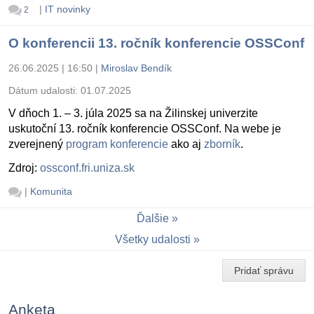
|
IT novinky
2
O konferencii 13. ročník konferencie OSSConf
26.06.2025 | 16:50
|
Miroslav Bendík
Dátum udalosti:
01.07.2025
V dňoch 1. – 3. júla 2025 sa na Žilinskej univerzite
uskutoční 13. ročník konferencie OSSConf. Na webe je
zverejnený
program konferencie
ako aj
zborník
.
Zdroj:
ossconf.fri.uniza.sk
|
Komunita
Ďalšie
Všetky udalosti
Pridať správu
Anketa