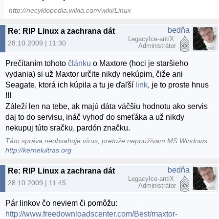
http://necyklopedia.wikia.com/wiki/Linux
bedňa
Re: RIP Linux a zachrana dát
LegacyIce-antiX
28.10.2009 | 11:30
Administrátor
Prečítaním tohoto
článku
o Maxtore (hoci je staršieho
vydania) si už Maxtor určite nikdy nekúpim, čiže ani
Seagate, ktorá ich kúpila a tu je ďaľší
link
, je to proste hnus
!!!
Záleží len na tebe, ak majú dáta väčšiu hodnotu ako servis
daj to do servisu, ináč vyhoď do smeťáka a už nikdy
nekupuj túto sračku, pardón značku.
Táto správa neobsahuje vírus, pretože nepoužívam MS Windows.
http://kernelultras.org
bedňa
Re: RIP Linux a zachrana dát
LegacyIce-antiX
28.10.2009 | 11:45
Administrátor
Pár linkov čo neviem či pomôžu:
http://www.freedownloadscenter.com/Best/maxtor-