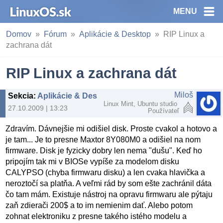
MENU
Domov
Fórum
Aplikácie & Desktop
RIP Linux a
zachrana dát
RIP Linux a zachrana dát
Miloš
Sekcia
:
Aplikácie & Desktop
Linux Mint, Ubuntu studio
27.10.2009 | 13:23
Používateľ
Zdravím. Dávnejšie mi odišiel disk. Proste cvakol a hotovo a
je tam... Je to presne Maxtor 8Y080M0 a odišiel na nom
firmware. Disk je fyzicky dobry len nema "dušu". Keď ho
pripojím tak mi v BIOSe vypíše za modelom disku
CALYPSO (chyba firmwaru disku) a len cvaka hlavička a
neroztočí sa platňa. A veľmi rád by som ešte zachránil dáta
čo tam mám. Existuje nástroj na opravu firmwaru ale pýtaju
zaň zdierači 200$ a to im nemienim dať. Alebo potom
zohnat elektroniku z presne takého istého modelu a