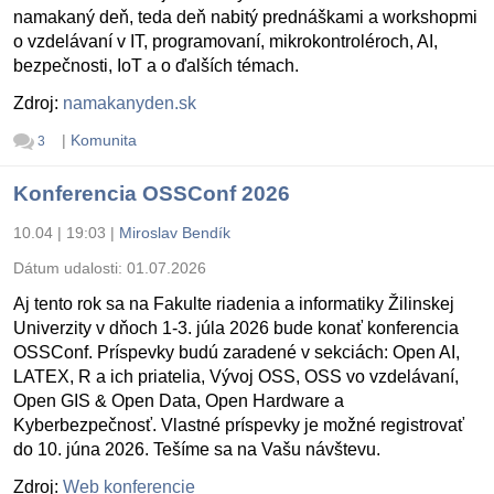
namakaný deň, teda deň nabitý prednáškami a workshopmi
o vzdelávaní v IT, programovaní, mikrokontroléroch, AI,
bezpečnosti, IoT a o ďalších témach.
Zdroj:
namakanyden.sk
|
Komunita
3
Konferencia OSSConf 2026
10.04 | 19:03
|
Miroslav Bendík
Dátum udalosti:
01.07.2026
Aj tento rok sa na Fakulte riadenia a informatiky Žilinskej
Univerzity v dňoch 1-3. júla 2026 bude konať konferencia
OSSConf. Príspevky budú zaradené v sekciách: Open AI,
LATEX, R a ich priatelia, Vývoj OSS, OSS vo vzdelávaní,
Open GIS & Open Data, Open Hardware a
Kyberbezpečnosť. Vlastné príspevky je možné registrovať
do 10. júna 2026. Tešíme sa na Vašu návštevu.
Zdroj:
Web konferencie