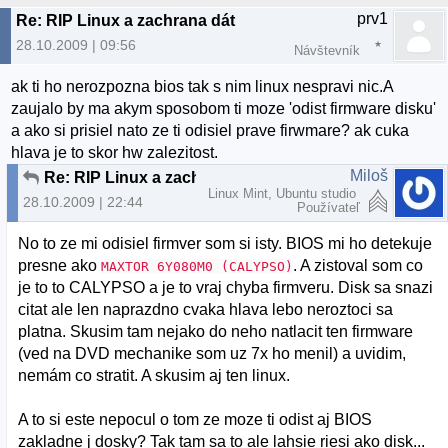
prv1
Re: RIP Linux a zachrana dát
28.10.2009 | 09:56
Návštevník
ak ti ho nerozpozna bios tak s nim linux nespravi nic.A
zaujalo by ma akym sposobom ti moze 'odist firmware disku'
a ako si prisiel nato ze ti odisiel prave firwmare? ak cuka
hlava je to skor hw zalezitost.
Miloš
Re: RIP Linux a zachrana dát
Linux Mint, Ubuntu studio
28.10.2009 | 22:44
Používateľ
No to ze mi odisiel firmver som si isty. BIOS mi ho detekuje
presne ako
. A zistoval som co
MAXTOR 6Y080M0 (CALYPSO)
je to to CALYPSO a je to vraj chyba firmveru. Disk sa snazi
citat ale len naprazdno cvaka hlava lebo neroztoci sa
platna. Skusim tam nejako do neho natlacit ten firmware
(ved na DVD mechanike som uz 7x ho menil) a uvidim,
nemám co stratit. A skusim aj ten linux.
A to si este nepocul o tom ze moze ti odist aj BIOS
zakladne j dosky? Tak tam sa to ale lahsie riesi ako disk...