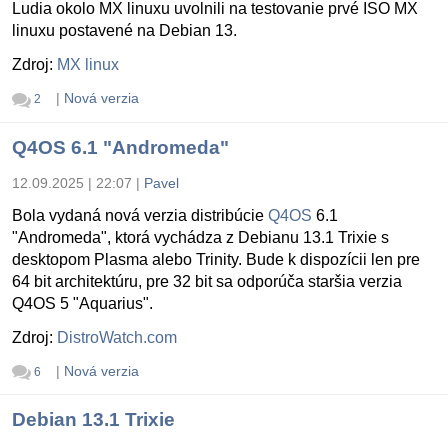
Ludia okolo MX linuxu uvolnili na testovanie prvé ISO MX
linuxu postavené na Debian 13.
Zdroj:
MX linux
|
Nová verzia
2
Q4OS 6.1 "Andromeda"
12.09.2025 | 22:07
|
Pavel
Bola vydaná nová verzia distribúcie
Q4OS
6.1
"Andromeda", ktorá vychádza z Debianu 13.1 Trixie s
desktopom Plasma alebo Trinity. Bude k dispozícii len pre
64 bit architektúru, pre 32 bit sa odporúča staršia verzia
Q4OS 5 "Aquarius".
Zdroj:
DistroWatch.com
|
Nová verzia
6
Debian 13.1 Trixie