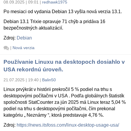
08.09.2025 | 09:01
|
redhawk1975
Po mesiaci od vydania Debian 13 vyšla nová verzia 13.1.
Debian 13.1 Trixie opravuje 71 chýb a pridáva 16
bezpečnostných aktualizácií.
Zdroj:
Debian
|
Nová verzia
Používanie Linuxu na desktopoch dosiahlo v
USA rekordnú úroveň.
21.07.2025 | 19:40
|
Balin50
Linux prvýkrát v histórii prekročil 5 % podiel na trhu s
desktopovými počítačmi v USA . Podľa globálnych štatistík
spoločnosti StatCounter za jún 2025 má Linux teraz 5,04 %
podiel na trhu s desktopovými počítačmi, čím prekonal
kategóriu „ Neznámy “, ktorá predstavuje 4,76 %.
Zdroj:
https://news.itsfoss.com/linux-desktop-usage-usa/