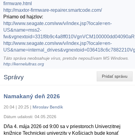
firmware.html
http://maxtor-firmware-repairer.smartcode.com/
Priamo od hajzlov:
http://www.seagate.com/ww/v/index.jsp?locale=en-
US&name=mss2-
fw&vgnextoid=331f8b9c4a8ff010VgnVCM100000dd04090a
http://www.seagate.com/ww/v/index.jsp?locale=en-
US&name=internal_drives&vgnextoid=036418c6c788221
Táto správa neobsahuje vírus, pretože nepoužívam MS Windows.
http://kernelultras.org
Správy
Pridať správu
Namakaný deň 2026
20.04 | 20:25
|
Miroslav Bendík
Dátum udalosti:
04.05.2026
Dňa 4. mája 2026 od 9:00 sa v priestoroch Univerzitnej
knižnice Technickej univerzity v Košiciach bude konať