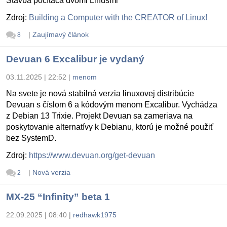
Stavba počítača dvomi Linusmi
Zdroj:
Building a Computer with the CREATOR of Linux!
|
Zaujímavý článok
8
Devuan 6 Excalibur je vydaný
03.11.2025 | 22:52
|
menom
Na svete je nová stabilná verzia linuxovej distribúcie
Devuan s číslom 6 a kódovým menom Excalibur. Vychádza
z Debian 13 Trixie. Projekt Devuan sa zameriava na
poskytovanie alternatívy k Debianu, ktorú je možné použiť
bez SystemD.
Zdroj:
https://www.devuan.org/get-devuan
|
Nová verzia
2
MX-25 “Infinity” beta 1
22.09.2025 | 08:40
|
redhawk1975