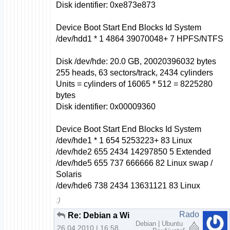
Disk identifier: 0xe873e873
Device Boot Start End Blocks Id System
/dev/hdd1 * 1 4864 39070048+ 7 HPFS/NTFS
Disk /dev/hde: 20.0 GB, 20020396032 bytes
255 heads, 63 sectors/track, 2434 cylinders
Units = cylinders of 16065 * 512 = 8225280
bytes
Disk identifier: 0x00009360
Device Boot Start End Blocks Id System
/dev/hde1 * 1 654 5253223+ 83 Linux
/dev/hde2 655 2434 14297850 5 Extended
/dev/hde5 655 737 666666 82 Linux swap /
Solaris
/dev/hde6 738 2434 13631121 83 Linux
:)
Rado
Re: Debian a Windows XP cez LILO
Debian | Ubuntu
26.04.2010 | 16:58