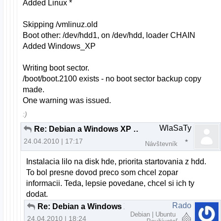
Added Linux *
Skipping /vmlinuz.old
Boot other: /dev/hdd1, on /dev/hdd, loader CHAIN
Added Windows_XP
Writing boot sector.
/boot/boot.2100 exists - no boot sector backup copy
made.
One warning was issued.
:)
WlaSaTy
Re: Debian a Windows XP cez LILO
24.04.2010 | 17:17
Návštevník
Instalacia lilo na disk hde, priorita startovania z hdd.
To bol presne dovod preco som chcel zopar
informacii. Teda, lepsie povedane, chcel si ich ty
dodat.
Rado
Re: Debian a Windows XP cez LILO
Debian | Ubuntu
24.04.2010 | 18:24