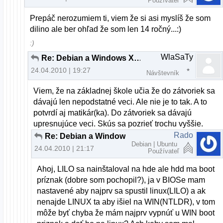
Používateľ
Prepáč nerozumiem ti, viem že si asi myslíš že som
dilino ale ber ohľad že som len 14 ročný...:)
:)
WlaSaTy
Re: Debian a Windows XP cez LILO
24.04.2010 | 19:27
Návštevník
Viem, že na základnej škole učia že do zátvoriek sa
dávajú len nepodstatné veci. Ale nie je to tak. A to
potvrdí aj matikár(ka). Do zátvoriek sa dávajú
upresnujúce veci. Skús sa pozrieť trochu vyššie.
Rado
Re: Debian a Windows XP cez LILO
Debian | Ubuntu
24.04.2010 | 21:17
Používateľ
Ahoj, LILO sa nainštaloval na hde ale hdd ma boot
príznak (dobre som pochopil?), ja v BIOSe mam
nastavené aby najprv sa spustil linux(LILO) a ak
nenajde LINUX ta aby išiel na WIN(NTLDR), v tom
môže byť chyba že mám najprv vypnúť u WIN boot