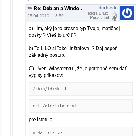
dodoedo
Re: Debian a Windows XP cez LILO
Fedora Linux
25.04.2010 | 13:50
Používateľ
a) Hm, aký je to presne typ Tvojej matičnej
dosky ? Vieš to určiť ?
b) To LILO si "ako" inštaloval ? Daj aspoň
základný postup.
C) Uver "Wlasatemu", že je potrebné sem dať
výpisy príkazov:
/sbin/fdisk -l
cat /etc/lilo.conf
pre istotu aj
sudo lilo -v