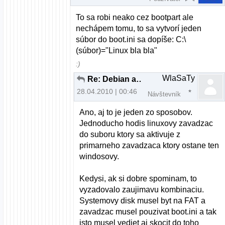
To sa robi neako cez bootpart ale
nechápem tomu, to sa vytvorí jeden
súbor do boot.ini sa dopíše: C:\
(súbor)="Linux bla bla"
:)
WlaSaTy
Re: Debian a Windows XP cez LILO
28.04.2010 | 00:46
Návštevník
Ano, aj to je jeden zo sposobov.
Jednoducho hodis linuxovy zavadzac
do suboru ktory sa aktivuje z
primarneho zavadzaca ktory ostane ten
windosovy.
Kedysi, ak si dobre spominam, to
vyzadovalo zaujimavu kombinaciu.
Systemovy disk musel byt na FAT a
zavadzac musel pouzivat boot.ini a tak
isto musel vediet aj skocit do toho