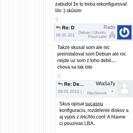
zabudol že to treba rekonfigurovať
lilo :) skúsim
:)
Rado
Re: Debian a Windows XP cez LILO
Debian | Ubuntu
08.05.2010 | 00:54
Používateľ
Takze skusal som ale nic
preinstaloval som Debian ale nic
nejde uz som z toho debil....
chova sa tak isto
:)
WlaSaTy
Re: Debian a Windows XP cez LILO
08.05.2010 | 14:19
Návštevník
Skus opisat
sucasnu
konfiguraciu, rozdelenie diskov a
aj vypis z /etc/lilo.conf. A hlavne
ci pouzivas LBA.