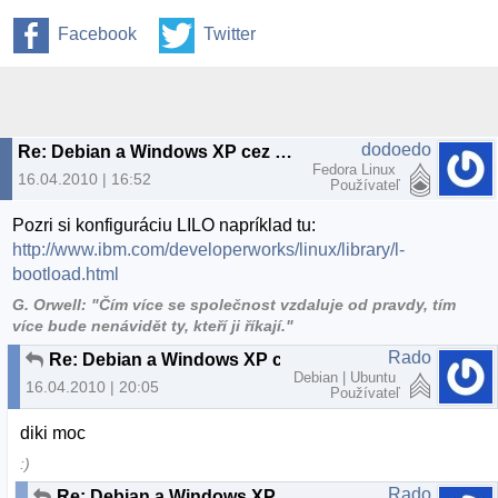
Facebook
Twitter
dodoedo
Re: Debian a Windows XP cez LILO
Fedora Linux
16.04.2010 | 16:52
Používateľ
Pozri si konfiguráciu LILO napríklad tu:
http://www.ibm.com/developerworks/linux/library/l-
bootload.html
G. Orwell: "Čím více se společnost vzdaluje od pravdy, tím
více bude nenávidět ty, kteří ji říkají."
Rado
Re: Debian a Windows XP cez LILO
Debian | Ubuntu
16.04.2010 | 20:05
Používateľ
diki moc
:)
Rado
Re: Debian a Windows XP cez LILO