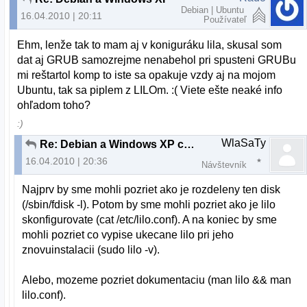
Debian | Ubuntu
16.04.2010 | 20:11
Používateľ
Ehm, lenže tak to mam aj v koniguráku lila, skusal som
dat aj GRUB samozrejme nenabehol pri spusteni GRUBu
mi reštartol komp to iste sa opakuje vzdy aj na mojom
Ubuntu, tak sa piplem z LILOm. :( Viete ešte neaké info
ohľadom toho?
:)
WlaSaTy
Re: Debian a Windows XP cez LILO
16.04.2010 | 20:36
Návštevník
Najprv by sme mohli pozriet ako je rozdeleny ten disk
(/sbin/fdisk -l). Potom by sme mohli pozriet ako je lilo
skonfigurovate (cat /etc/lilo.conf). A na koniec by sme
mohli pozriet co vypise ukecane lilo pri jeho
znovuinstalacii (sudo lilo -v).
Alebo, mozeme pozriet dokumentaciu (man lilo && man
lilo.conf).