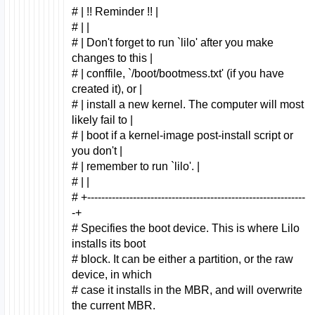
# | !! Reminder !! |
# | |
# | Don't forget to run `lilo' after you make
changes to this |
# | conffile, `/boot/bootmess.txt' (if you have
created it), or |
# | install a new kernel. The computer will most
likely fail to |
# | boot if a kernel-image post-install script or
you don't |
# | remember to run `lilo'. |
# | |
# +--------------------------------------------------------------
-+
# Specifies the boot device. This is where Lilo
installs its boot
# block. It can be either a partition, or the raw
device, in which
# case it installs in the MBR, and will overwrite
the current MBR.