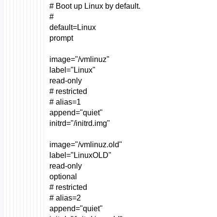
# Boot up Linux by default.
#
default=Linux
prompt
image="/vmlinuz"
label="Linux"
read-only
# restricted
# alias=1
append="quiet"
initrd="/initrd.img"
image="/vmlinuz.old"
label="LinuxOLD"
read-only
optional
# restricted
# alias=2
append="quiet"