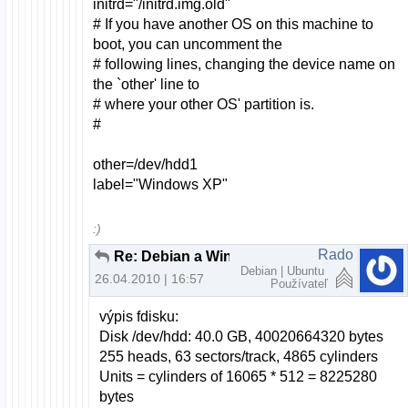
initrd="/initrd.img.old"
# If you have another OS on this machine to
boot, you can uncomment the
# following lines, changing the device name on
the `other' line to
# where your other OS' partition is.
#
other=/dev/hdd1
label="Windows XP"
:)
Rado
Re: Debian a Windows XP cez LILO
Debian | Ubuntu
26.04.2010 | 16:57
Používateľ
výpis fdisku:
Disk /dev/hdd: 40.0 GB, 40020664320 bytes
255 heads, 63 sectors/track, 4865 cylinders
Units = cylinders of 16065 * 512 = 8225280
bytes