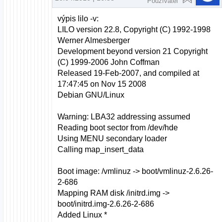
Používateľ
výpis lilo -v:
LILO version 22.8, Copyright (C) 1992-1998
Werner Almesberger
Development beyond version 21 Copyright
(C) 1999-2006 John Coffman
Released 19-Feb-2007, and compiled at
17:47:45 on Nov 15 2008
Debian GNU/Linux
Warning: LBA32 addressing assumed
Reading boot sector from /dev/hde
Using MENU secondary loader
Calling map_insert_data
Boot image: /vmlinuz -> boot/vmlinuz-2.6.26-
2-686
Mapping RAM disk /initrd.img ->
boot/initrd.img-2.6.26-2-686
Added Linux *