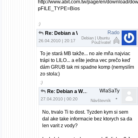
http://www.abit.com.tw/page/en/download/do
pFILE_TYPE=Bios
:)
Rado
Re: Debian a Windows XP cez LILO
Debian | Ubuntu
26.04.2010 | 20:17
Používateľ
To je stará MB takže... no ale mňa najviac
trápi to LILO... a ešte jedna vec prečo keď
dám GRUB tak mi spadne komp (nemyslím
zo stola:)
:)
WlaSaTy
Re: Debian a Windows XP cez LILO
27.04.2010 | 00:20
Návštevník
No, trvalo Ti to dost. Tyzden kym si sem
dal ake take informacie bez ktorych sa da
len varit z vody?