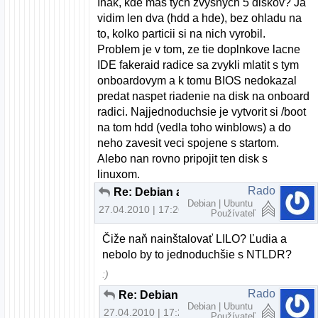
Inak, kde mas tych zvysnych 5 diskov? Ja
vidim len dva (hdd a hde), bez ohladu na
to, kolko particii si na nich vyrobil.
Problem je v tom, ze tie doplnkove lacne
IDE fakeraid radice sa zvykli mlatit s tym
onboardovym a k tomu BIOS nedokazal
predat naspet riadenie na disk na onboard
radici. Najjednoduchsie je vytvorit si /boot
na tom hdd (vedla toho winblows) a do
neho zavesit veci spojene s startom.
Alebo nan rovno pripojit ten disk s
linuxom.
Rado
Re: Debian a Windows XP cez LILO
Debian | Ubuntu
27.04.2010 | 17:26
Používateľ
Čiže naň nainštalovať LILO? Ľudia a
nebolo by to jednoduchšie s NTLDR?
:)
Rado
Re: Debian a Windows XP cez LILO
Debian | Ubuntu
27.04.2010 | 17:29
Používateľ