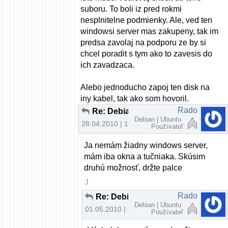
suboru. To boli iz pred rokmi
nesplnitelne podmienky. Ale, ved ten
windowsi server mas zakupeny, tak im
predsa zavolaj na podporu ze by si
chcel poradit s tym ako to zavesis do
ich zavadzaca.
Alebo jednoducho zapoj ten disk na
iny kabel, tak ako som hovoril.
Rado
Re: Debian a Windows XP cez LILO
Debian | Ubuntu
28.04.2010 | 19:00
Používateľ
Ja nemám žiadny windows server,
mám iba okna a tučniaka. Skúsim
druhú možnosť, držte palce
:)
Rado
Re: Debian a Windows XP cez LILO
Debian | Ubuntu
01.05.2010 | 01:04
Používateľ