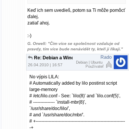
Keď ich sem uvedieš, potom sa Ti môže pomôcť
ďalej.
zatiaľ ahoj.
:-)
G. Orwell: "Čím více se společnost vzdaluje od
pravdy, tím více bude nenávidět ty, kteří ji říkají."
Rado
Re: Debian a Windows XP cez LILO
Debian | Ubuntu
26.04.2010 | 16:57
Používateľ
No výpis LILA:
# Automatically added by lilo postinst script
large-memory
# /etc/lilo.conf - See: `lilo(8)' and `lilo.conf(5)',
# --------------- `install-mbr(8)',
`/usr/share/doc/lilo/',
# and `/usr/share/doc/mbr/'.
# +--------------------------------------------------------------
-+