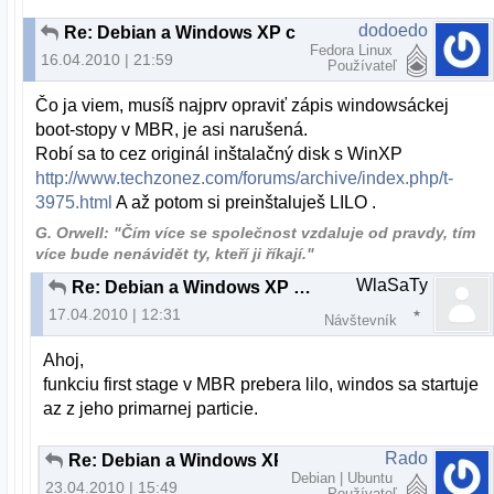
dodoedo
Re: Debian a Windows XP cez LILO
Fedora Linux
16.04.2010 | 21:59
Používateľ
Čo ja viem, musíš najprv opraviť zápis windowsáckej
boot-stopy v MBR, je asi narušená.
Robí sa to cez originál inštalačný disk s WinXP
http://www.techzonez.com/forums/archive/index.php/t-
3975.html
A až potom si preinštaluješ LILO .
G. Orwell: "Čím více se společnost vzdaluje od pravdy, tím
více bude nenávidět ty, kteří ji říkají."
WlaSaTy
Re: Debian a Windows XP cez LILO
17.04.2010 | 12:31
Návštevník
Ahoj,
funkciu first stage v MBR prebera lilo, windos sa startuje
az z jeho primarnej particie.
Rado
Re: Debian a Windows XP cez LILO
Debian | Ubuntu
23.04.2010 | 15:49
Používateľ