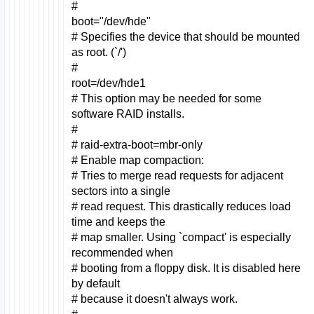
#
boot="/dev/hde"
# Specifies the device that should be mounted
as root. (`/')
#
root=/dev/hde1
# This option may be needed for some
software RAID installs.
#
# raid-extra-boot=mbr-only
# Enable map compaction:
# Tries to merge read requests for adjacent
sectors into a single
# read request. This drastically reduces load
time and keeps the
# map smaller. Using `compact' is especially
recommended when
# booting from a floppy disk. It is disabled here
by default
# because it doesn't always work.