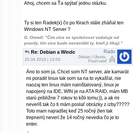
Ahoj, chcem sa Ťa spýtať jednu otázku.
Ty si ten Radek(x) čo po fórach stále zháňal ten
Windows NT Server ?
G. Orwell: "Čím více se společnost vzdaluje od
pravdy, tím více bude nenávidět ty, kteří ji říkají."
Rado
Re: Debian a Windows XP cez LILO
Debian | Ubuntu
25.04.2010 | 13:03
Používateľ
Áno to som ja. Chcel som NT server, ale kamarát
mi poradil linux tak som sa na to vykašľal, nie
naozaj ten linux mám nainštalovaný, linux je
napojený na IDE, WIN je na ATA RAID, mám MB
starú približne 7 rokov to kôli tomu:)), a ak mi
neveríš tak čo ti mám poslať obrázky z izby?????
Toto mam najradšej keď 25 ročný (len tak
trepnem) neverí že 14 ročný nevedia čo je to
enter.
:)