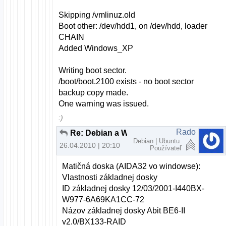
Skipping /vmlinuz.old
Boot other: /dev/hdd1, on /dev/hdd, loader
CHAIN
Added Windows_XP
Writing boot sector.
/boot/boot.2100 exists - no boot sector
backup copy made.
One warning was issued.
:)
Rado
Re: Debian a Windows XP cez LILO
Debian | Ubuntu
26.04.2010 | 20:10
Používateľ
Matičná doska (AIDA32 vo windowse):
Vlastnosti základnej dosky
ID základnej dosky 12/03/2001-I440BX-
W977-6A69KA1CC-72
Názov základnej dosky Abit BE6-II
v2.0/BX133-RAID