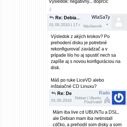
Výsledok: negatívny... doprčic
:)
WlaSaTy
Re: Debian a Windows XP cez LILO
01.05.2010 | 17:45
Návštevník
Výsledok z akých krokov? Po
prehodení disku je potrebné
rekonfigurovať zavádzač a v
prípade lilo ho aj spustiť nech sa
zapíše aj s novou konfiguráciou na
disk.
Máš po ruke LiceVD alebo
inštalačné CD Linuxu?
Rado
Re: Debian a Windows XP cez LILO
Debian | Ubuntu
01.05.2010 | 23:27
Používateľ
Mám iba live cd UBUNTu a DSL,
ale Debian mam iba netinstall
cdčko, a prehodil som disky a som