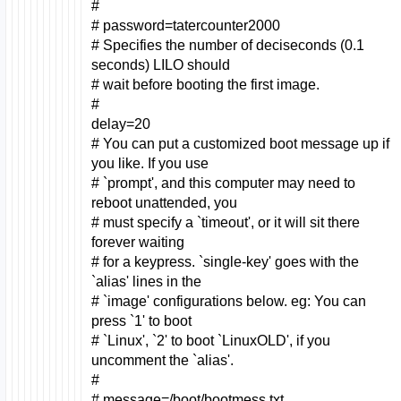
#
# password=tatercounter2000
# Specifies the number of deciseconds (0.1
seconds) LILO should
# wait before booting the first image.
#
delay=20
# You can put a customized boot message up if
you like. If you use
# `prompt', and this computer may need to
reboot unattended, you
# must specify a `timeout', or it will sit there
forever waiting
# for a keypress. `single-key' goes with the
`alias' lines in the
# `image' configurations below. eg: You can
press `1' to boot
# `Linux', `2' to boot `LinuxOLD', if you
uncomment the `alias'.
#
# message=/boot/bootmess.txt