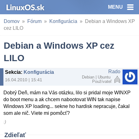
MENU
Domov
Fórum
Konfigurácia
Debian a Windows XP
cez LILO
Debian a Windows XP cez
LILO
Rado
Sekcia
:
Konfigurácia
Debian | Ubuntu
16.04.2010 | 15:41
Používateľ
Dobrý Deň, mám na Vás otázku, lilo si pridal moje WINXP
do boot menu a ak chcem nabootovat WIN tak napise
Windows XP loading... sekne ho hardisk nepracuje, čakal
som ale nič. Viete mi pomôcť?
:)
Zdieľať