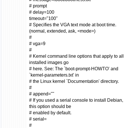
# prompt
# delay=100
timeout="100"
# Specifies the VGA text mode at boot time.
(normal, extended, ask, <mode>)
#
# vga=9
#
# Kernel command line options that apply to all
installed images go
# here. See: The `boot-prompt-HOWTO' and
`kernel-parameters.txt' in
# the Linux kernel `Documentation' directory.
#
# append=""
# If you used a serial console to install Debian,
this option should be
# enabled by default.
# serial=
#