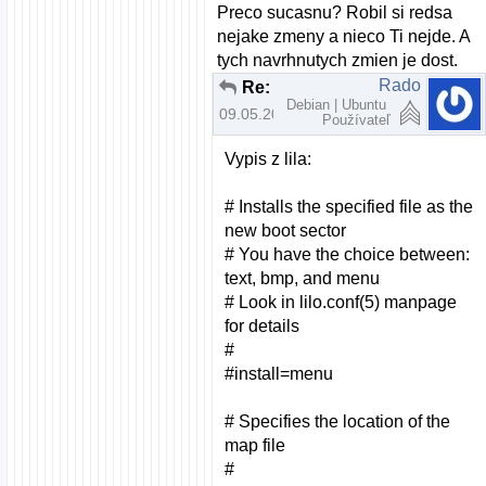
Preco sucasnu? Robil si redsa
nejake zmeny a nieco Ti nejde. A
tych navrhnutych zmien je dost.
Rado
Re: Debian a Windows XP cez LILO
Debian | Ubuntu
09.05.2010 | 19:20
Používateľ
Vypis z lila:
# Installs the specified file as the
new boot sector
# You have the choice between:
text, bmp, and menu
# Look in lilo.conf(5) manpage
for details
#
#install=menu
# Specifies the location of the
map file
#