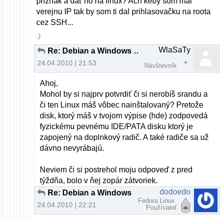
priznak a dať ho na linux? Ach keby som mal
verejnu IP tak by som ti dal prihlasovačku na roota
cez SSH...
:)
WlaSaTy
Re: Debian a Windows XP cez LILO
24.04.2010 | 21:53
Návštevník
Ahoj,
Mohol by si najprv potvrdiť či si nerobíš srandu a
či ten Linux máš vôbec nainštalovaný? Pretože
disk, ktorý máš v tvojom výpise (hde) zodpovedá
fyzickému pevnému IDE/PATA disku ktorý je
zapojený na doplnkový radič. A také radiče sa už
dávno nevyrábajú.
Neviem či si postrehol moju odpoveď z pred
týždňa, bolo v ňej zopár zátvoriek.
dodoedo
Re: Debian a Windows XP cez LILO
Fedora Linux
24.04.2010 | 22:21
Používateľ