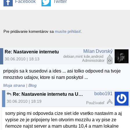
Facebook
Twitter
Pre pridávanie komentárov sa
musíte prihlásiť
.
Milan Dvorský
Re: Nastavenie internetu na Ubuntu 10,4
debian,mint kde,android
30.06.2010 | 18:13
Administrátor
pripojis sa k susedovi a ides ... asi tolko odpoved na tvoje
mnozstvo udajov, ktore si nam poskytol ...
Moja strana
|
Blog
bobo191
Re: Nastavenie internetu na Ubuntu 10,4
30.06.2010 | 18:19
Používateľ
sorry ping mi odpoveda cize siet ide vsetko nastavim a aj
vypise ze je pripojeny len otvorim mozzilu a vy pise ze
ńemoze najst server a mam ubuntu 10,4 a mam lokalne