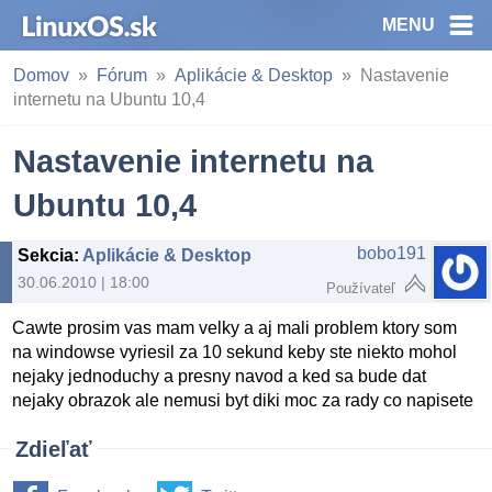
MENU
Domov
Fórum
Aplikácie & Desktop
Nastavenie
internetu na Ubuntu 10,4
Nastavenie internetu na
Ubuntu 10,4
bobo191
Sekcia
:
Aplikácie & Desktop
30.06.2010 | 18:00
Používateľ
Cawte prosim vas mam velky a aj mali problem ktory som
na windowse vyriesil za 10 sekund keby ste niekto mohol
nejaky jednoduchy a presny navod a ked sa bude dat
nejaky obrazok ale nemusi byt diki moc za rady co napisete
Zdieľať