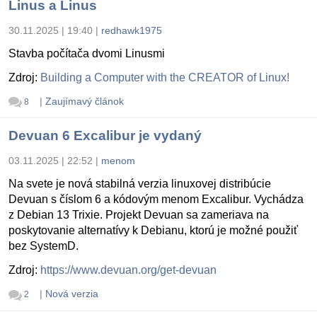
Linus a Linus
30.11.2025 | 19:40
|
redhawk1975
Stavba počítača dvomi Linusmi
Zdroj:
Building a Computer with the CREATOR of Linux!
|
Zaujímavý článok
8
Devuan 6 Excalibur je vydaný
03.11.2025 | 22:52
|
menom
Na svete je nová stabilná verzia linuxovej distribúcie
Devuan s číslom 6 a kódovým menom Excalibur. Vychádza
z Debian 13 Trixie. Projekt Devuan sa zameriava na
poskytovanie alternatívy k Debianu, ktorú je možné použiť
bez SystemD.
Zdroj:
https://www.devuan.org/get-devuan
|
Nová verzia
2