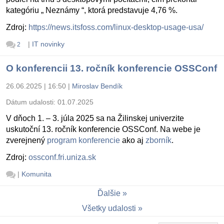
kategóriu „ Neznámy “, ktorá predstavuje 4,76 %.
Zdroj:
https://news.itsfoss.com/linux-desktop-usage-usa/
|
IT novinky
2
O konferencii 13. ročník konferencie OSSConf
26.06.2025 | 16:50
|
Miroslav Bendík
Dátum udalosti:
01.07.2025
V dňoch 1. – 3. júla 2025 sa na Žilinskej univerzite
uskutoční 13. ročník konferencie OSSConf. Na webe je
zverejnený
program konferencie
ako aj
zborník
.
Zdroj:
ossconf.fri.uniza.sk
|
Komunita
Ďalšie
Všetky udalosti