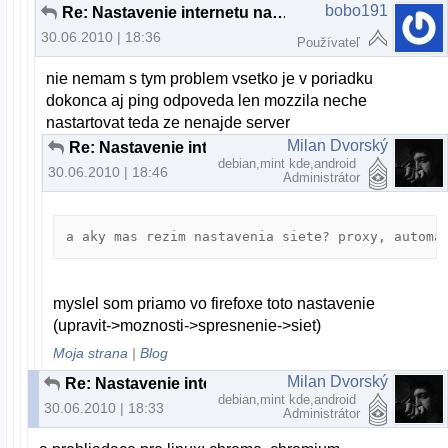
bobo191
Re: Nastavenie internetu na Ubuntu 10,4
30.06.2010 | 18:36
Používateľ
nie nemam s tym problem vsetko je v poriadku
dokonca aj ping odpoveda len mozzila neche
nastartovat teda ze nenajde server
Milan Dvorský
Re: Nastavenie internetu na Ubuntu 10,4
debian,mint kde,android
30.06.2010 | 18:46
Administrátor
a aky mas rezim nastavenia siete? proxy, automa
myslel som priamo vo firefoxe toto nastavenie
(upravit->moznosti->spresnenie->siet)
Moja strana
|
Blog
Milan Dvorský
Re: Nastavenie internetu na Ubuntu 10,4
debian,mint kde,android
30.06.2010 | 18:33
Administrátor