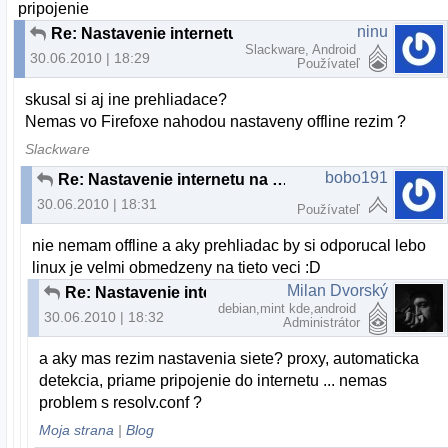
pripojenie
ninu
Re: Nastavenie internetu na Ubuntu 10,4
Slackware, Android
30.06.2010 | 18:29
Používateľ
skusal si aj ine prehliadace?
Nemas vo Firefoxe nahodou nastaveny offline rezim ?
Slackware
bobo191
Re: Nastavenie internetu na Ubuntu 10,4
30.06.2010 | 18:31
Používateľ
nie nemam offline a aky prehliadac by si odporucal lebo
linux je velmi obmedzeny na tieto veci :D
Milan Dvorský
Re: Nastavenie internetu na Ubuntu 10,4
debian,mint kde,android
30.06.2010 | 18:32
Administrátor
a aky mas rezim nastavenia siete? proxy, automaticka
detekcia, priame pripojenie do internetu ... nemas
problem s resolv.conf ?
Moja strana
|
Blog