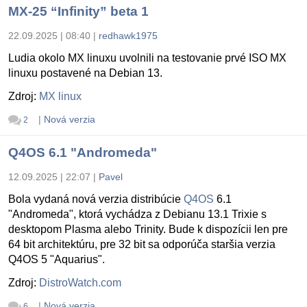
MX-25 “Infinity” beta 1
22.09.2025 | 08:40
|
redhawk1975
Ludia okolo MX linuxu uvolnili na testovanie prvé ISO MX
linuxu postavené na Debian 13.
Zdroj:
MX linux
|
Nová verzia
2
Q4OS 6.1 "Andromeda"
12.09.2025 | 22:07
|
Pavel
Bola vydaná nová verzia distribúcie
Q4OS
6.1
"Andromeda", ktorá vychádza z Debianu 13.1 Trixie s
desktopom Plasma alebo Trinity. Bude k dispozícii len pre
64 bit architektúru, pre 32 bit sa odporúča staršia verzia
Q4OS 5 "Aquarius".
Zdroj:
DistroWatch.com
|
Nová verzia
6