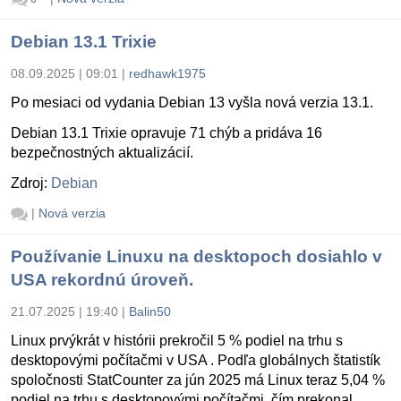
Debian 13.1 Trixie
08.09.2025 | 09:01
|
redhawk1975
Po mesiaci od vydania Debian 13 vyšla nová verzia 13.1.
Debian 13.1 Trixie opravuje 71 chýb a pridáva 16
bezpečnostných aktualizácií.
Zdroj:
Debian
|
Nová verzia
Používanie Linuxu na desktopoch dosiahlo v
USA rekordnú úroveň.
21.07.2025 | 19:40
|
Balin50
Linux prvýkrát v histórii prekročil 5 % podiel na trhu s
desktopovými počítačmi v USA . Podľa globálnych štatistík
spoločnosti StatCounter za jún 2025 má Linux teraz 5,04 %
podiel na trhu s desktopovými počítačmi, čím prekonal