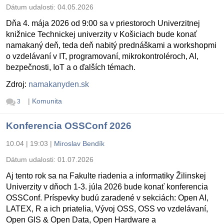
Dátum udalosti:
04.05.2026
Dňa 4. mája 2026 od 9:00 sa v priestoroch Univerzitnej
knižnice Technickej univerzity v Košiciach bude konať
namakaný deň, teda deň nabitý prednáškami a workshopmi
o vzdelávaní v IT, programovaní, mikrokontroléroch, AI,
bezpečnosti, IoT a o ďalších témach.
Zdroj:
namakanyden.sk
|
Komunita
3
Konferencia OSSConf 2026
10.04 | 19:03
|
Miroslav Bendík
Dátum udalosti:
01.07.2026
Aj tento rok sa na Fakulte riadenia a informatiky Žilinskej
Univerzity v dňoch 1-3. júla 2026 bude konať konferencia
OSSConf. Príspevky budú zaradené v sekciách: Open AI,
LATEX, R a ich priatelia, Vývoj OSS, OSS vo vzdelávaní,
Open GIS & Open Data, Open Hardware a