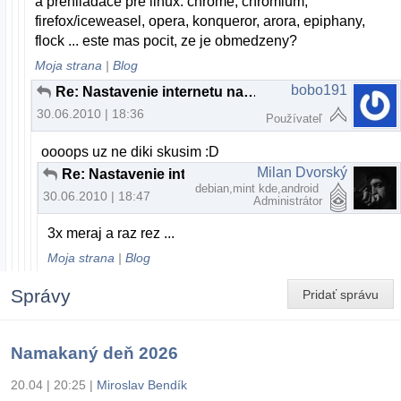
a prehliadace pre linux: chrome, chromium,
firefox/iceweasel, opera, konqueror, arora, epiphany,
flock ... este mas pocit, ze je obmedzeny?
Moja strana
|
Blog
bobo191
Re: Nastavenie internetu na Ubuntu 10,4
30.06.2010 | 18:36
Používateľ
oooops uz ne diki skusim :D
Milan Dvorský
Re: Nastavenie internetu na Ubuntu 10,4
debian,mint kde,android
30.06.2010 | 18:47
Administrátor
3x meraj a raz rez ...
Moja strana
|
Blog
Správy
Pridať správu
Namakaný deň 2026
20.04 | 20:25
|
Miroslav Bendík