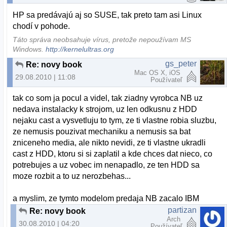
HP sa predávajú aj so SUSE, tak preto tam asi Linux
chodí v pohode.
Táto správa neobsahuje vírus, pretože nepoužívam MS
Windows.
http://kernelultras.org
gs_peter
Re: novy book
Mac OS X, iOS
29.08.2010 | 11:08
Používateľ
tak co som ja pocul a videl, tak ziadny vyrobca NB uz
nedava instalacky k strojom, uz len odkusnu z HDD
nejaku cast a vysvetluju to tym, ze ti vlastne robia sluzbu,
ze nemusis pouzivat mechaniku a nemusis sa bat
zniceneho media, ale nikto nevidi, ze ti vlastne ukradli
cast z HDD, ktoru si si zaplatil a kde chces dat nieco, co
potrebujes a uz vobec im nenapadlo, ze ten HDD sa
moze rozbit a to uz nerozbehas...
a myslim, ze tymto modelom predaja NB zacalo IBM
partizan
Re: novy book
Arch
30.08.2010 | 04:20
Používateľ