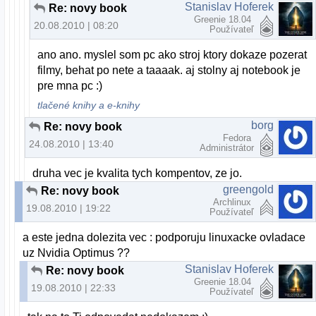
Stanislav Hoferek
Re: novy book
Greenie 18.04
20.08.2010 | 08:20
Používateľ
ano ano. myslel som pc ako stroj ktory dokaze pozerat
filmy, behat po nete a taaaak. aj stolny aj notebook je
pre mna pc :)
tlačené knihy a e-knihy
borg
Re: novy book
Fedora
24.08.2010 | 13:40
Administrátor
druha vec je kvalita tych kompentov, ze jo.
greengold
Re: novy book
Archlinux
19.08.2010 | 19:22
Používateľ
a este jedna dolezita vec : podporuju linuxacke ovladace
uz Nvidia Optimus ??
Stanislav Hoferek
Re: novy book
Greenie 18.04
19.08.2010 | 22:33
Používateľ