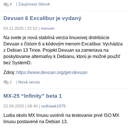
|
Zaujímavý článok
8
Devuan 6 Excalibur je vydaný
03.11.2025 | 22:52
|
menom
Na svete je nová stabilná verzia linuxovej distribúcie
Devuan s číslom 6 a kódovým menom Excalibur. Vychádza
z Debian 13 Trixie. Projekt Devuan sa zameriava na
poskytovanie alternatívy k Debianu, ktorú je možné použiť
bez SystemD.
Zdroj:
https://www.devuan.org/get-devuan
|
Nová verzia
2
MX-25 “Infinity” beta 1
22.09.2025 | 08:40
|
redhawk1975
Ludia okolo MX linuxu uvolnili na testovanie prvé ISO MX
linuxu postavené na Debian 13.