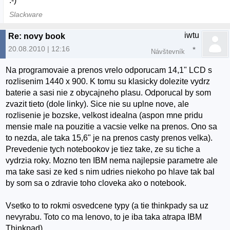
:-)
Slackware
iwtu
Re: novy book
20.08.2010 | 12:16
Návštevník
Na programovaie a prenos vrelo odporucam 14,1" LCD s
rozlisenim 1440 x 900. K tomu su klasicky dolezite vydrz
baterie a sasi nie z obycajneho plasu. Odporucal by som
zvazit tieto (dole linky). Sice nie su uplne nove, ale
rozlisenie je bozske, velkost idealna (aspon mne pridu
mensie male na pouzitie a vacsie velke na prenos. Ono sa
to nezda, ale taka 15,6" je na prenos casty prenos velka).
Prevedenie tych notebookov je tiez take, ze su tiche a
vydrzia roky. Mozno ten IBM nema najlepsie parametre ale
ma take sasi ze ked s nim udries niekoho po hlave tak bal
by som sa o zdravie toho cloveka ako o notebook.
Vsetko to to rokmi osvedcene typy (a tie thinkpady sa uz
nevyrabu. Toto co ma lenovo, to je iba taka atrapa IBM
Thinkpad).