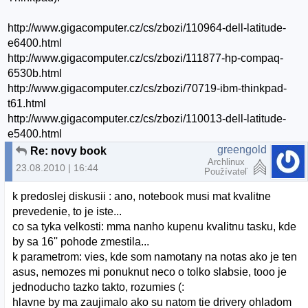
http://www.gigacomputer.cz/cs/zbozi/110964-dell-latitude-
e6400.html
http://www.gigacomputer.cz/cs/zbozi/111877-hp-compaq-
6530b.html
http://www.gigacomputer.cz/cs/zbozi/70719-ibm-thinkpad-
t61.html
http://www.gigacomputer.cz/cs/zbozi/110013-dell-latitude-
e5400.html
greengold
Re: novy book
Archlinux
23.08.2010 | 16:44
Používateľ
k predoslej diskusii : ano, notebook musi mat kvalitne
prevedenie, to je iste...
co sa tyka velkosti: mma nanho kupenu kvalitnu tasku, kde
by sa 16'' pohode zmestila...
k parametrom: vies, kde som namotany na notas ako je ten
asus, nemozes mi ponuknut neco o tolko slabsie, tooo je
jednoducho tazko takto, rozumies (:
hlavne by ma zaujimalo ako su natom tie drivery ohladom