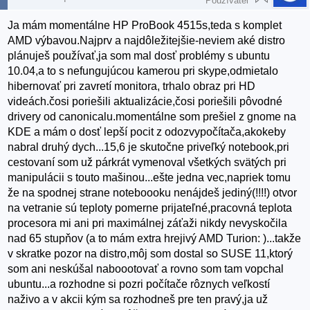
Používateľ
Ja mám momentálne HP ProBook 4515s,teda s komplet
AMD výbavou.Najprv a najdôležitejšie-neviem aké distro
plánuješ používať,ja som mal dosť problémy s ubuntu
10.04,a to s nefungujúcou kamerou pri skype,odmietalo
hibernovať pri zavretí monitora, trhalo obraz pri HD
videách.čosi poriešili aktualizácie,čosi poriešili pôvodné
drivery od canonicalu.momentálne som prešiel z gnome na
KDE a mám o dosť lepší pocit z odozvypočítača,akokeby
nabral druhý dych...15,6 je skutočne priveľký notebook,pri
cestovaní som už párkrát vymenoval všetkých svätých pri
manipulácii s touto mašinou...ešte jedna vec,napriek tomu
že na spodnej strane noteboooku nenájdeš jediný(!!!!) otvor
na vetranie sú teploty pomerne prijateľné,pracovná teplota
procesora mi ani pri maximálnej záťaži nikdy nevyskočila
nad 65 stupňov (a to mám extra hrejivý AMD Turion: )...takže
v skratke pozor na distro,môj som dostal so SUSE 11,ktorý
som ani neskúšal naboootovať a rovno som tam vopchal
ubuntu...a rozhodne si pozri počítače rôznych veľkostí
naživo a v akcii kým sa rozhodneš pre ten pravý,ja už