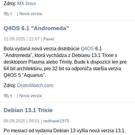
Zdroj:
MX linux
|
Nová verzia
2
Q4OS 6.1 "Andromeda"
12.09.2025 | 22:07
|
Pavel
Bola vydaná nová verzia distribúcie
Q4OS
6.1
"Andromeda", ktorá vychádza z Debianu 13.1 Trixie s
desktopom Plasma alebo Trinity. Bude k dispozícii len pre
64 bit architektúru, pre 32 bit sa odporúča staršia verzia
Q4OS 5 "Aquarius".
Zdroj:
DistroWatch.com
|
Nová verzia
6
Debian 13.1 Trixie
08.09.2025 | 09:01
|
redhawk1975
Po mesiaci od vydania Debian 13 vyšla nová verzia 13.1.