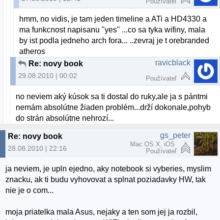
Používateľ
hmm, no vidis, je tam jeden timeline a ATi a HD4330 a
ma funkcnost napisanu "yes'' ...co sa tyka wifiny, mala
by ist podla jedneho arch fora... ..zevraj je t orebranded
atheros
ravicblack
Re: novy book
29.08.2010 | 00:02
Používateľ
no neviem aký kúsok sa ti dostal do ruky,ale ja s pántmi
nemám absolútne žiaden problém...drží dokonale,pohyb
do strán absolútne nehrozí...
gs_peter
Re: novy book
Mac OS X, iOS
28.08.2010 | 22:16
Používateľ
ja neviem, je upln ejedno, aky notebook si vyberies, myslim
znacku, ak ti budu vyhovovat a splnat poziadavky HW, tak
nie je o com...
moja priatelka mala Asus, nejaky a ten som jej ja rozbil,