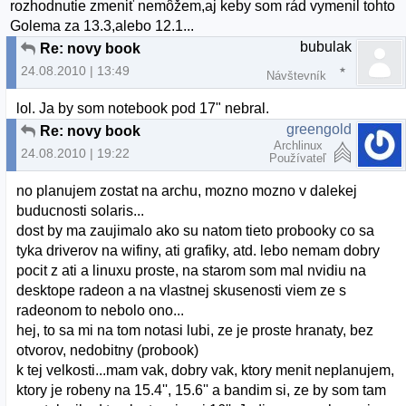
rozhodnutie zmeniť nemôžem,aj keby som rád vymenil tohto
Golema za 13.3,alebo 12.1...
bubulak
Re: novy book
24.08.2010 | 13:49
Návštevník
lol. Ja by som notebook pod 17" nebral.
greengold
Re: novy book
Archlinux
24.08.2010 | 19:22
Používateľ
no planujem zostat na archu, mozno mozno v dalekej
buducnosti solaris...
dost by ma zaujimalo ako su natom tieto probooky co sa
tyka driverov na wifiny, ati grafiky, atd. lebo nemam dobry
pocit z ati a linuxu proste, na starom som mal nvidiu na
desktope radeon a na vlastnej skusenosti viem ze s
radeonom to nebolo ono...
hej, to sa mi na tom notasi lubi, ze je proste hranaty, bez
otvorov, nedobitny (probook)
k tej velkosti...mam vak, dobry vak, ktory menit neplanujem,
ktory je robeny na 15.4'', 15.6'' a bandim si, ze by som tam