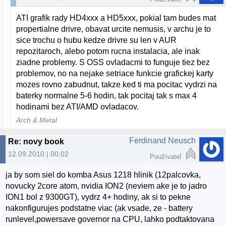
ATI grafik rady HD4xxx a HD5xxx, pokial tam budes mat
propertialne drivre, obavat urcite nemusis, v archu je to
sice trochu o hubu kedze drivre su len v AUR
repozitaroch, alebo potom rucna instalacia, ale inak
ziadne problemy. S OSS ovladacmi to funguje tiez bez
problemov, no na nejake setriace funkcie grafickej karty
mozes rovno zabudnut, takze ked ti ma pocitac vydrzi na
baterky normalne 5-6 hodin, tak pocitaj tak s max 4
hodinami bez ATI/AMD ovladacov.
Arch & Metal
Ferdinand Neusch
Re: novy book
12.09.2010 | 00:02
Používateľ
ja by som siel do komba Asus 1218 hlinik (12palcovka,
novucky 2core atom, nvidia ION2 (neviem ake je to jadro
ION1 bol z 9300GT), vydrz 4+ hodiny, ak si to pekne
nakonfigurujes podstatne viac (ak vsade, ze - battery
runlevel,powersave governor na CPU, lahko podtaktovana