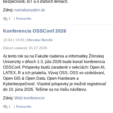
bezpečnosti, IoT a o ďalších témach.
Zdroj:
namakanyden.sk
|
Komunita
3
Konferencia OSSConf 2026
10.04 | 19:03
|
Miroslav Bendík
Dátum udalosti:
01.07.2026
Aj tento rok sa na Fakulte riadenia a informatiky Žilinskej
Univerzity v dňoch 1-3. júla 2026 bude konať konferencia
OSSConf. Príspevky budú zaradené v sekciách: Open AI,
LATEX, R a ich priatelia, Vývoj OSS, OSS vo vzdelávaní,
Open GIS & Open Data, Open Hardware a
Kyberbezpečnosť. Vlastné príspevky je možné registrovať
do 10. júna 2026. Tešíme sa na Vašu návštevu.
Zdroj:
Web konferencie
|
Komunita
1