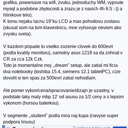
grafika, powersave na wifi, zvuku, jednoduchy WM, vypnute
mysql a podobne zbytocosti a zrazu je z nasich 4h 6.5 :-)) a
hlinikove telo).
K tomu nejaku lacnu 19"ku LCD a mas pohodovu zostavu
(skusal som na tom klavestnicu, mne vyhovuje neviem ako
zvysku sveta).
V kazdom pripade to vsetko zozenie clovek do 600evri
(podla kvality monitoru), samotny asus 1218 sa da zohnat v
CR za cca 12k Czk.
Toto je momentalne moj ,,dream" setup, ale zatial mi ficia
dva notebooky (toshiba 15.4, siemens 12.1 tabletPC), cize
dovolit si ten spas za 500evri zatial nehodlam.
Ale pomer vykon/cena/spracovanie/dizajn je uzastny, v
podstate taky maly mbp 12' od asusu za 1/2 ceny a s lepsim
vykonom (horsou baterkou).
V segmente ,,student" podla mna naj kupa (navyse super
podpora linuxu)