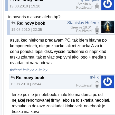
Archlinux
19.08.2010 | 19:20
Používateľ
to hovoris o asuse alebo hp?
Stanislav Hoferek
Re: novy book
Greenie 18.04
19.08.2010 | 22:35
Používateľ
asus. ked niekomu predavam PC, tak idem hlavne po
komponentoch, nie po znacke. ak mi znacka A za tu
cenu ponuka lepsi disk, vyssie rozlisenie ci napriklad
tasku zdarma, tak to viac ovplyvni ako logo + media s
ovladacmi na windows.
tlačené knihy a e-knihy
m4jkl
Re: novy book
19.08.2010 | 23:44
Používateľ
lenze pc nie je notebook. malo kto ma doma pc od
nejakej renomovanej firmy, lebo sa to skratka neoplati.
rovnako to dokaze zoskladat ktokolvek. notebook je
trosku ina kava