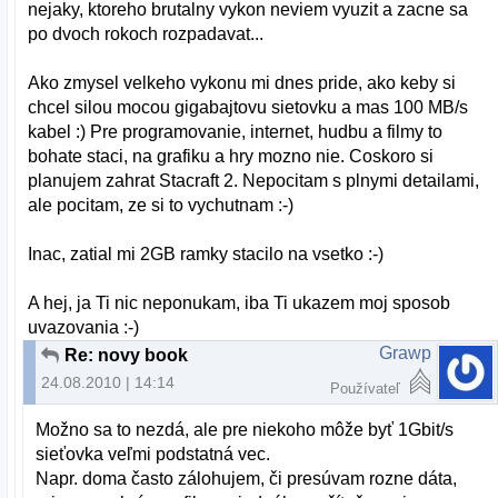
nejaky, ktoreho brutalny vykon neviem vyuzit a zacne sa
po dvoch rokoch rozpadavat...
Ako zmysel velkeho vykonu mi dnes pride, ako keby si
chcel silou mocou gigabajtovu sietovku a mas 100 MB/s
kabel :) Pre programovanie, internet, hudbu a filmy to
bohate staci, na grafiku a hry mozno nie. Coskoro si
planujem zahrat Stacraft 2. Nepocitam s plnymi detailami,
ale pocitam, ze si to vychutnam :-)
Inac, zatial mi 2GB ramky stacilo na vsetko :-)
A hej, ja Ti nic neponukam, iba Ti ukazem moj sposob
uvazovania :-)
Grawp
Re: novy book
24.08.2010 | 14:14
Používateľ
Možno sa to nezdá, ale pre niekoho môže byť 1Gbit/s
sieťovka veľmi podstatná vec.
Napr. doma často zálohujem, či presúvam rozne dáta,