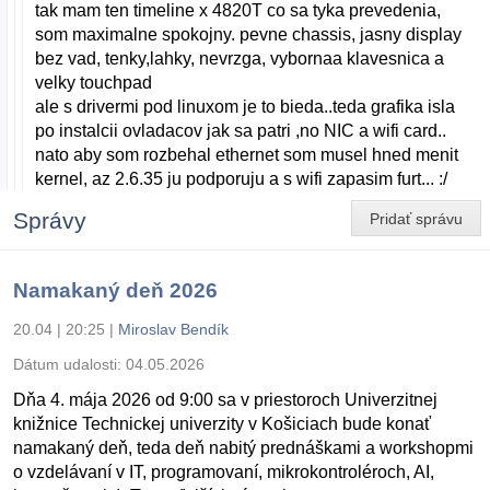
tak mam ten timeline x 4820T co sa tyka prevedenia,
som maximalne spokojny. pevne chassis, jasny display
bez vad, tenky,lahky, nevrzga, vybornaa klavesnica a
velky touchpad
ale s drivermi pod linuxom je to bieda..teda grafika isla
po instalcii ovladacov jak sa patri ,no NIC a wifi card..
nato aby som rozbehal ethernet som musel hned menit
kernel, az 2.6.35 ju podporuju a s wifi zapasim furt... :/
Správy
Pridať správu
Namakaný deň 2026
20.04 | 20:25
|
Miroslav Bendík
Dátum udalosti:
04.05.2026
Dňa 4. mája 2026 od 9:00 sa v priestoroch Univerzitnej
knižnice Technickej univerzity v Košiciach bude konať
namakaný deň, teda deň nabitý prednáškami a workshopmi
o vzdelávaní v IT, programovaní, mikrokontroléroch, AI,