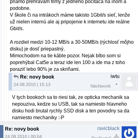
priamo prehrávam filmy z jedného počítača na inom a
podobne.
V škole či na intrákoch máme takisto 1Gbit/s sieť, lenže
už nielen internú ale aj pripojenie k internetu ide reálne
Gbit/s.
A rozdiel medzi 10-12 MB/s a 30-50MB/s (rýchlosť môjho
disku) je dosť priepastný.
Mimochodom na tie káble pozor. Nejak blbo som si
poprehýbal Cat5e a teraz ide len 100 a ide ma z toho
poraziť lebo 90% je za skriňami.
iwtu
Re: novy book
24.08.2010 | 15:13
Návštevník
V tych bookoch sa to riesi tak, ze opticka mechanik sa
nepouziva, kedze su USB, tak sa namiesto hlavneho
disku hodi brutal rychly SSD disk a ten povodny sa da
namiesto mechaniky :-P
ravicblack
Re: novy book
24.08.2010 | 00:04