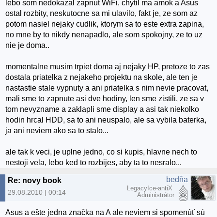
lebo som nedokazal zapnut WiFi, chytil ma amok a Asus
ostal rozbity, neskutocne sa mi ulavilo, fakt je, ze som az
potom nasiel nejaky cudlik, ktorym sa to este extra zapina,
no mne by to nikdy nenapadlo, ale som spokojny, ze to uz
nie je doma..
momentalne musim trpiet doma aj nejaky HP, pretoze to zas
dostala priatelka z nejakeho projektu na skole, ale ten je
nastastie stale vypnuty a ani priatelka s nim nevie pracovat,
mali sme to zapnute asi dve hodiny, len sme zistili, ze sa v
tom nevyzname a zaklapli sme display a asi tak niekolko
hodin hrcal HDD, sa to ani neuspalo, ale sa vybila baterka,
ja ani neviem ako sa to stalo...
ale tak k veci, je uplne jedno, co si kupis, hlavne nech to
nestoji vela, lebo ked to rozbijes, aby ta to nesralo...
bedňa
Re: novy book
LegacyIce-antiX
29.08.2010 | 00:14
Administrátor
Asus a ešte jedna značka na A ale neviem si spomenúť sú