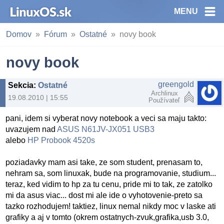
MENU
Domov
Fórum
Ostatné
novy book
novy book
greengold
Sekcia
:
Ostatné
Archlinux
19.08.2010 | 15:55
Používateľ
pani, idem si vyberat novy notebook a veci sa maju takto:
uvazujem nad
ASUS N61JV-JX051 USB3
alebo
HP Probook 4520s
poziadavky mam asi take, ze som student, prenasam to,
nehram sa, som linuxak, bude na programovanie, studium...
teraz, ked vidim to hp za tu cenu, pride mi to tak, ze zatolko
mi da asus viac... dost mi ale ide o vyhotovenie-preto sa
tazko rozhodujem! taktiez, linux nemal nikdy moc v laske ati
grafiky a aj v tomto (okrem ostatnych-zvuk,grafika,usb 3.0,