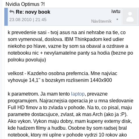
Nvidia Optimus ?!
iwtu
Re: novy book
23.08.2010 | 21:45
Návštevník
k prevedenie sasi - tvoj asus na ani nehrabe na tie, co
som vymenoval, doslova. IBM Thinkpadom ked udier
niekoho po hlave, vazne by som sa obaval a ozdrave a
notebooku nic + nevylamatelne panty sa hodia (bezne po
polroku povoluju)
velkost - Kazdeho osobna preferncia. Mne najviac
vyhovuje 14,1" s bozskym rozlisenim 1440x900
k parametrom. Ja mam tento
laptop
, prevazne
programujem. Najracnejsia operacia je u mna sledovanie
Full HD fimov a to zvlada v pohode. Na to, co pisal, maju
parametre dostacujuce, zvlast, ak mas Arch (ako ja :P).
Ako vykon. Vykon maju dobry, mam kupeny externy disk,
kde hadzem filmy a hudbu. Osobne by som radsej bral
notebook, ktory mi uplne v pohode vydrzi 10 rokov ako