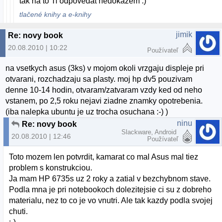
tak na to Ti odpovedat nedokazem :)
tlačené knihy a e-knihy
jimik
Re: novy book
20.08.2010 | 10:22
Používateľ
na vsetkych asus (3ks) v mojom okoli vrzgaju displeje pri
otvarani, rozchadzaju sa plasty. moj hp dv5 pouzivam
denne 10-14 hodin, otvaram/zatvaram vzdy ked od neho
vstanem, po 2,5 roku nejavi ziadne znamky opotrebenia.
(iba nalepka ubuntu je uz trocha osuchana :-) )
ninu
Re: novy book
Slackware, Android
20.08.2010 | 12:46
Používateľ
Toto mozem len potvrdit, kamarat co mal Asus mal tiez
problem s konstrukciou.
Ja mam HP 6735s uz 2 roky a zatial v bezchybnom stave.
Podla mna je pri notebookoch dolezitejsie ci su z dobreho
materialu, nez to co je vo vnutri. Ale tak kazdy podla svojej
chuti.