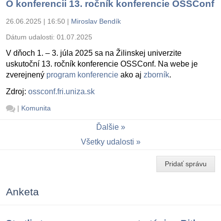
O konferencii 13. ročník konferencie OSSConf
26.06.2025 | 16:50
|
Miroslav Bendík
Dátum udalosti:
01.07.2025
V dňoch 1. – 3. júla 2025 sa na Žilinskej univerzite
uskutoční 13. ročník konferencie OSSConf. Na webe je
zverejnený
program konferencie
ako aj
zborník
.
Zdroj:
ossconf.fri.uniza.sk
|
Komunita
Ďalšie
Všetky udalosti
Pridať správu
Anketa