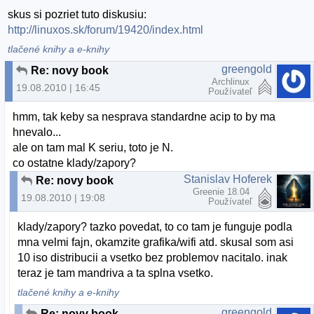
skus si pozriet tuto diskusiu:
http://linuxos.sk/forum/19420/index.html
tlačené knihy a e-knihy
greengold
Re: novy book
Archlinux
19.08.2010 | 16:45
Používateľ
hmm, tak keby sa nesprava standardne acip to by ma
hnevalo...
ale on tam mal K seriu, toto je N.
co ostatne klady/zapory?
Stanislav Hoferek
Re: novy book
Greenie 18.04
19.08.2010 | 19:08
Používateľ
klady/zapory? tazko povedat, to co tam je funguje podla
mna velmi fajn, okamzite grafika/wifi atd. skusal som asi
10 iso distribucii a vsetko bez problemov nacitalo. inak
teraz je tam mandriva a ta splna vsetko.
tlačené knihy a e-knihy
greengold
Re: novy book