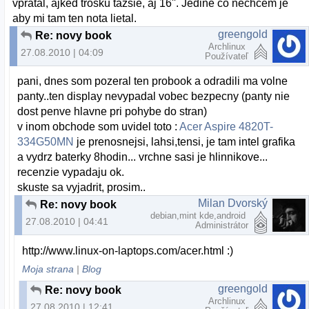
vpratal, ajked trosku tazsie, aj 16''. Jedine co nechcem je
aby mi tam ten nota lietal.
greengold
Re: novy book
Archlinux
27.08.2010 | 04:09
Používateľ
pani, dnes som pozeral ten probook a odradili ma volne
panty..ten display nevypadal vobec bezpecny (panty nie
dost penve hlavne pri pohybe do stran)
v inom obchode som uvidel toto :
Acer Aspire 4820T-
334G50MN
je prenosnejsi, lahsi,tensi, je tam intel grafika
a vydrz baterky 8hodin... vrchne sasi je hlinnikove...
recenzie vypadaju ok.
skuste sa vyjadrit, prosim..
Milan Dvorský
Re: novy book
debian,mint kde,android
27.08.2010 | 04:41
Administrátor
http://www.linux-on-laptops.com/acer.html :)
Moja strana
|
Blog
greengold
Re: novy book
Archlinux
27.08.2010 | 12:41