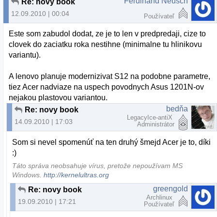
Ferdinand Neusch
Re: novy book
12.09.2010 | 00:04
Používateľ
Este som zabudol dodat, ze je to len v predpredaji, cize to
clovek do zaciatku roka nestihne (minimalne tu hlinikovu
variantu).
A lenovo planuje modernizivat S12 na podobne parametre,
tiez Acer nadviaze na uspech povodnych Asus 1201N-ov
nejakou plastovou variantou.
bedňa
Re: novy book
LegacyIce-antiX
14.09.2010 | 17:03
Administrátor
Som si nevel spomenúť na ten druhý šmejd Acer je to, díki
:)
Táto správa neobsahuje vírus, pretože nepoužívam MS
Windows.
http://kernelultras.org
greengold
Re: novy book
Archlinux
19.09.2010 | 17:21
Používateľ