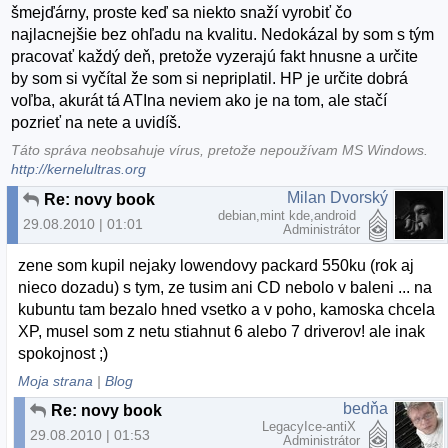
šmejďárny, proste keď sa niekto snaží vyrobiť čo
najlacnejšie bez ohľadu na kvalitu. Nedokázal by som s tým
pracovať každý deň, pretože vyzerajú fakt hnusne a určite
by som si vyčítal že som si nepriplatil. HP je určite dobrá
voľba, akurát tá ATIna neviem ako je na tom, ale stačí
pozrieť na nete a uvidíš.
Táto správa neobsahuje vírus, pretože nepoužívam MS Windows.
http://kernelultras.org
Milan Dvorský
Re: novy book
debian,mint kde,android
29.08.2010 | 01:01
Administrátor
zene som kupil nejaky lowendovy packard 550ku (rok aj
nieco dozadu) s tym, ze tusim ani CD nebolo v baleni ... na
kubuntu tam bezalo hned vsetko a v poho, kamoska chcela
XP, musel som z netu stiahnut 6 alebo 7 driverov! ale inak
spokojnost ;)
Moja strana
|
Blog
bedňa
Re: novy book
LegacyIce-antiX
29.08.2010 | 01:53
Administrátor