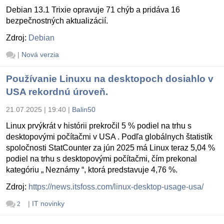
Debian 13.1 Trixie opravuje 71 chýb a pridáva 16
bezpečnostných aktualizácií.
Zdroj:
Debian
|
Nová verzia
Používanie Linuxu na desktopoch dosiahlo v
USA rekordnú úroveň.
21.07.2025 | 19:40
|
Balin50
Linux prvýkrát v histórii prekročil 5 % podiel na trhu s
desktopovými počítačmi v USA . Podľa globálnych štatistík
spoločnosti StatCounter za jún 2025 má Linux teraz 5,04 %
podiel na trhu s desktopovými počítačmi, čím prekonal
kategóriu „ Neznámy “, ktorá predstavuje 4,76 %.
Zdroj:
https://news.itsfoss.com/linux-desktop-usage-usa/
|
IT novinky
2