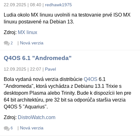
22.09.2025 | 08:40
|
redhawk1975
Ludia okolo MX linuxu uvolnili na testovanie prvé ISO MX
linuxu postavené na Debian 13.
Zdroj:
MX linux
|
Nová verzia
2
Q4OS 6.1 "Andromeda"
12.09.2025 | 22:07
|
Pavel
Bola vydaná nová verzia distribúcie
Q4OS
6.1
"Andromeda", ktorá vychádza z Debianu 13.1 Trixie s
desktopom Plasma alebo Trinity. Bude k dispozícii len pre
64 bit architektúru, pre 32 bit sa odporúča staršia verzia
Q4OS 5 "Aquarius".
Zdroj:
DistroWatch.com
|
Nová verzia
6