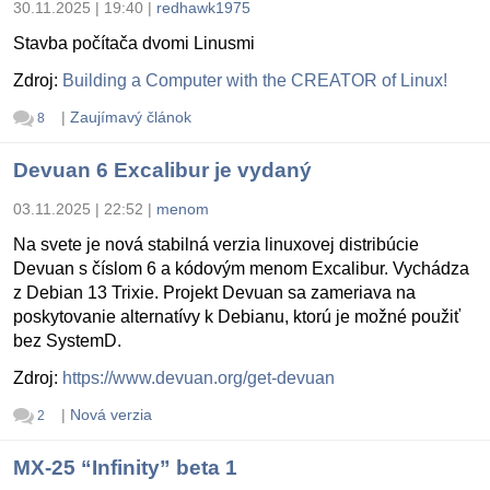
30.11.2025 | 19:40
|
redhawk1975
Stavba počítača dvomi Linusmi
Zdroj:
Building a Computer with the CREATOR of Linux!
|
Zaujímavý článok
8
Devuan 6 Excalibur je vydaný
03.11.2025 | 22:52
|
menom
Na svete je nová stabilná verzia linuxovej distribúcie
Devuan s číslom 6 a kódovým menom Excalibur. Vychádza
z Debian 13 Trixie. Projekt Devuan sa zameriava na
poskytovanie alternatívy k Debianu, ktorú je možné použiť
bez SystemD.
Zdroj:
https://www.devuan.org/get-devuan
|
Nová verzia
2
MX-25 “Infinity” beta 1