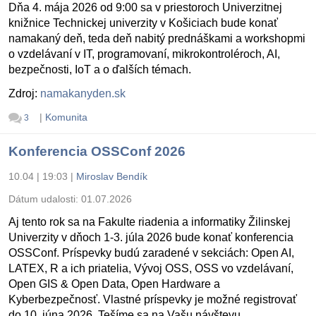
Dňa 4. mája 2026 od 9:00 sa v priestoroch Univerzitnej
knižnice Technickej univerzity v Košiciach bude konať
namakaný deň, teda deň nabitý prednáškami a workshopmi
o vzdelávaní v IT, programovaní, mikrokontroléroch, AI,
bezpečnosti, IoT a o ďalších témach.
Zdroj:
namakanyden.sk
|
Komunita
3
Konferencia OSSConf 2026
10.04 | 19:03
|
Miroslav Bendík
Dátum udalosti:
01.07.2026
Aj tento rok sa na Fakulte riadenia a informatiky Žilinskej
Univerzity v dňoch 1-3. júla 2026 bude konať konferencia
OSSConf. Príspevky budú zaradené v sekciách: Open AI,
LATEX, R a ich priatelia, Vývoj OSS, OSS vo vzdelávaní,
Open GIS & Open Data, Open Hardware a
Kyberbezpečnosť. Vlastné príspevky je možné registrovať
do 10. júna 2026. Tešíme sa na Vašu návštevu.