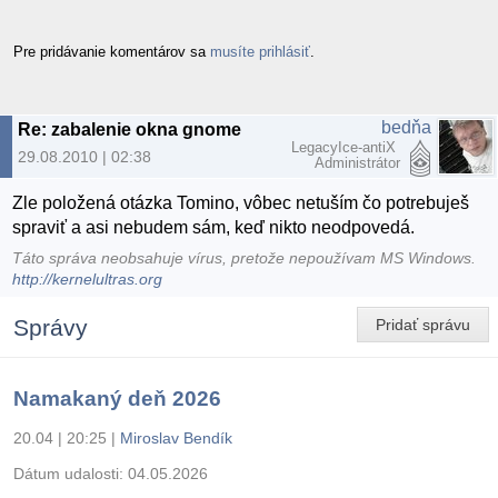
Pre pridávanie komentárov sa
musíte prihlásiť
.
bedňa
Re: zabalenie okna gnome
LegacyIce-antiX
29.08.2010 | 02:38
Administrátor
Zle položená otázka Tomino, vôbec netuším čo potrebuješ
spraviť a asi nebudem sám, keď nikto neodpovedá.
Táto správa neobsahuje vírus, pretože nepoužívam MS Windows.
http://kernelultras.org
Správy
Pridať správu
Namakaný deň 2026
20.04 | 20:25
|
Miroslav Bendík
Dátum udalosti:
04.05.2026