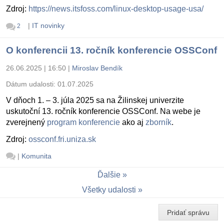
Zdroj:
https://news.itsfoss.com/linux-desktop-usage-usa/
|
IT novinky
2
O konferencii 13. ročník konferencie OSSConf
26.06.2025 | 16:50
|
Miroslav Bendík
Dátum udalosti:
01.07.2025
V dňoch 1. – 3. júla 2025 sa na Žilinskej univerzite
uskutoční 13. ročník konferencie OSSConf. Na webe je
zverejnený
program konferencie
ako aj
zborník
.
Zdroj:
ossconf.fri.uniza.sk
|
Komunita
Ďalšie
Všetky udalosti
Pridať správu