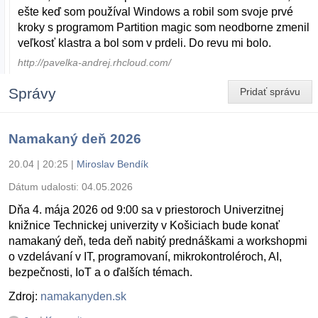
ešte keď som používal Windows a robil som svoje prvé
kroky s programom Partition magic som neodborne zmenil
veľkosť klastra a bol som v prdeli. Do revu mi bolo.
http://pavelka-andrej.rhcloud.com/
Správy
Pridať správu
Namakaný deň 2026
20.04 | 20:25
|
Miroslav Bendík
Dátum udalosti:
04.05.2026
Dňa 4. mája 2026 od 9:00 sa v priestoroch Univerzitnej
knižnice Technickej univerzity v Košiciach bude konať
namakaný deň, teda deň nabitý prednáškami a workshopmi
o vzdelávaní v IT, programovaní, mikrokontroléroch, AI,
bezpečnosti, IoT a o ďalších témach.
Zdroj:
namakanyden.sk