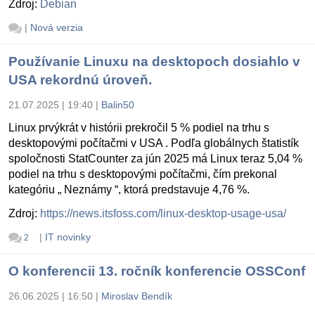
Zdroj:
Debian
|
Nová verzia
Používanie Linuxu na desktopoch dosiahlo v
USA rekordnú úroveň.
21.07.2025 | 19:40
|
Balin50
Linux prvýkrát v histórii prekročil 5 % podiel na trhu s
desktopovými počítačmi v USA . Podľa globálnych štatistík
spoločnosti StatCounter za jún 2025 má Linux teraz 5,04 %
podiel na trhu s desktopovými počítačmi, čím prekonal
kategóriu „ Neznámy “, ktorá predstavuje 4,76 %.
Zdroj:
https://news.itsfoss.com/linux-desktop-usage-usa/
|
IT novinky
2
O konferencii 13. ročník konferencie OSSConf
26.06.2025 | 16:50
|
Miroslav Bendík