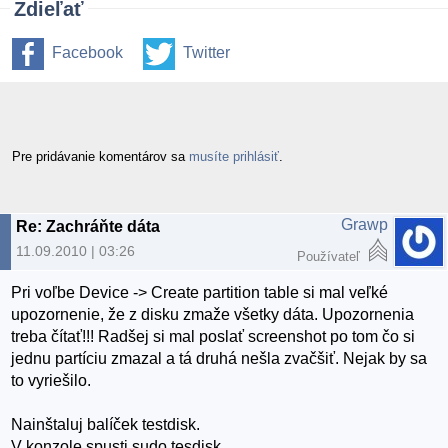
Zdieľať
Facebook
Twitter
Pre pridávanie komentárov sa
musíte prihlásiť
.
Grawp
Re: Zachráňte dáta
11.09.2010 | 03:26
Používateľ
Pri voľbe Device -> Create partition table si mal veľké
upozornenie, že z disku zmaže všetky dáta. Upozornenia
treba čítať!!! Radšej si mal poslať screenshot po tom čo si
jednu partíciu zmazal a tá druhá nešla zvačšiť. Nejak by sa
to vyriešilo.
Nainštaluj balíček testdisk.
V konzole spusti sudo tesdisk.