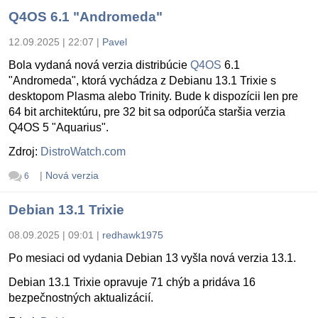
Q4OS 6.1 "Andromeda"
12.09.2025 | 22:07
|
Pavel
Bola vydaná nová verzia distribúcie
Q4OS
6.1
"Andromeda", ktorá vychádza z Debianu 13.1 Trixie s
desktopom Plasma alebo Trinity. Bude k dispozícii len pre
64 bit architektúru, pre 32 bit sa odporúča staršia verzia
Q4OS 5 "Aquarius".
Zdroj:
DistroWatch.com
|
Nová verzia
6
Debian 13.1 Trixie
08.09.2025 | 09:01
|
redhawk1975
Po mesiaci od vydania Debian 13 vyšla nová verzia 13.1.
Debian 13.1 Trixie opravuje 71 chýb a pridáva 16
bezpečnostných aktualizácií.