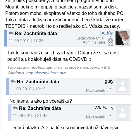
že je disk poškodený. Stiahol som program Find and
Mount, pekne mi pripojilo partíciu a nazval som si disk.
Potom som mohol skopírovať všetko do toho druhého PC.
Takže dáta a fotky mám zachránené. Len škoda, že mi ten
TESTDISK neurobil to d:\ radšej ako c:\. Vďaka za rady.
bedňa
Re: Zachráňte dáta
LegacyIce-antiX
11.09.2010 | 17:28
Administrátor
Tak to som rád že si ich zachránil. Dúfam že si sa dosť
poučíl a už zálohuješ dáta na CD/DVD :)
Táto správa neobsahuje vírus, pretože nepoužívam MS
Windows.
http://kernelultras.org
guty
Re: Zachráňte dáta
11.09.2010 | 19:19
Návštevník
No jasne, a ako po včerajšku?
WlaSaTy
Re: Zachráňte dáta
11.09.2010 | 21:43
Návštevník
Dobrá otázka. Ale na tú si si odpovedal už dávnejšie