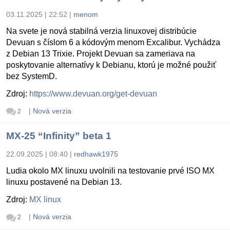
03.11.2025 | 22:52
|
menom
Na svete je nová stabilná verzia linuxovej distribúcie
Devuan s číslom 6 a kódovým menom Excalibur. Vychádza
z Debian 13 Trixie. Projekt Devuan sa zameriava na
poskytovanie alternatívy k Debianu, ktorú je možné použiť
bez SystemD.
Zdroj:
https://www.devuan.org/get-devuan
|
Nová verzia
2
MX-25 “Infinity” beta 1
22.09.2025 | 08:40
|
redhawk1975
Ludia okolo MX linuxu uvolnili na testovanie prvé ISO MX
linuxu postavené na Debian 13.
Zdroj:
MX linux
|
Nová verzia
2