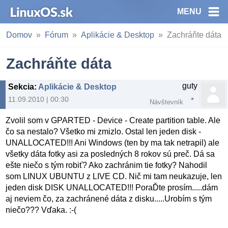
MENU
Domov
Fórum
Aplikácie & Desktop
Zachráňte dáta
Zachráňte dáta
guty
Sekcia
:
Aplikácie & Desktop
11.09.2010 | 00:30
Návštevník
Zvolil som v GPARTED - Device - Create partition table. Ale
čo sa nestalo? Všetko mi zmizlo. Ostal len jeden disk -
UNALLOCATED!!! Ani Windows (ten by ma tak netrapil) ale
všetky dáta fotky asi za posledných 8 rokov sú preč. Dá sa
ešte niečo s tým robiť? Ako zachránim tie fotky? Nahodil
som LINUX UBUNTU z LIVE CD. Nič mi tam neukazuje, len
jeden disk DISK UNALLOCATED!!! PoraĎte prosím.....dám
aj neviem čo, za zachránené dáta z disku.....Urobím s tým
niečo??? Vďaka. :-(