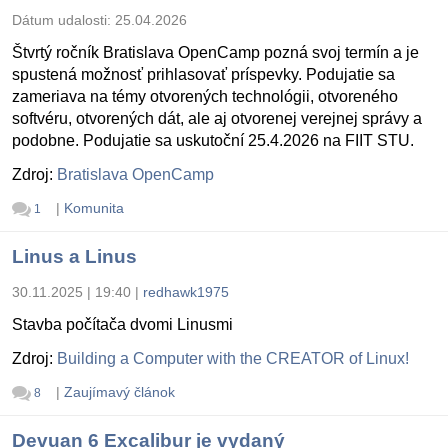
Dátum udalosti:
25.04.2026
Štvrtý ročník Bratislava OpenCamp pozná svoj termín a je
spustená možnosť prihlasovať príspevky. Podujatie sa
zameriava na témy otvorených technológii, otvoreného
softvéru, otvorených dát, ale aj otvorenej verejnej správy a
podobne. Podujatie sa uskutoční 25.4.2026 na FIIT STU.
Zdroj:
Bratislava OpenCamp
|
Komunita
1
Linus a Linus
30.11.2025 | 19:40
|
redhawk1975
Stavba počítača dvomi Linusmi
Zdroj:
Building a Computer with the CREATOR of Linux!
|
Zaujímavý článok
8
Devuan 6 Excalibur je vydaný