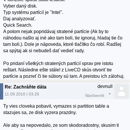
Vyber daný disk.
Typ systému partícií je "Intel".
Daj analyzovať.
Quick Search.
A potom nejak popridávaj stratené partície (Ak by to
náhodou našlo aj iné ako tam boli, tie ignoruj, hladaj tie čo
tam boli.). Dole je nápoveda, ktoré tlačítko čo robí. Radšej
sa spýtaj ak si nebudeš dať vedieť rady.
Po pridaní všetkých stratených partícií sprav pre istotu
reštart. Následne ešte stále! z LiveCD skús otvoriť tie
partície a pozreť či tie súbory sú tam. A preistou ich zálohuj.
devnull
Re: Zachráňte dáta
11.09.2010 | 03:26
Návštevník
Ty vies cloveka pobavit, vymazes si partition table a
stazujes sa, ze disk vyzera prazdny.
Ale aby sa nepovedalo, ze som skodoradostny, skusim ti