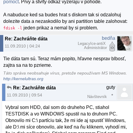
pomoct
. Prvy a stvrty odkaz vyzeraju v pohode.
A nabuduce ked sa budes hrat s diskom tak si odzalohuj
dolezite data a nezaskodilo by ani partition table zalohovat:
jeden prikaz a nemal by si problem.
fdisk -l
bedňa
Re: Zachráňte dáta
LegacyIce-antiX
11.09.2010 | 04:24
Administrátor
Tie dáta tam sú. Teraz mám popito, hľavne nesprav blbosť,
zajtra sa na to pzrieme.
Táto správa neobsahuje vírus, pretože nepoužívam MS Windows.
http://kernelultras.org
guty
Re: Zachráňte dáta
11.09.2010 | 09:54
Návštevník
Vybral som HDD, dal som do druheho PC, stiahol
TESTDISK a vo WINDOWS spustil na to druhom PC.
Obnovilo mi C:\ partíciu tak, že mi ide aj spustiť Windows,
ale D:\ mi síce obnovilo, ale keď na ňu kliknem, vyhodí mi,