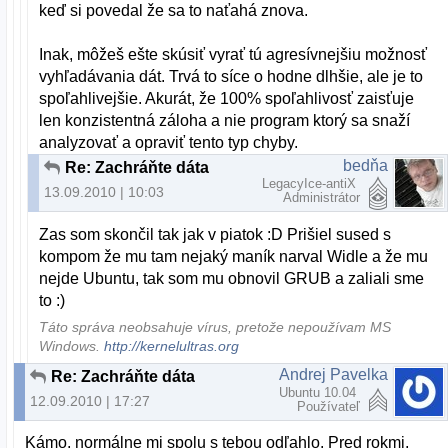
keď si povedal že sa to naťahá znova.
Inak, môžeš ešte skúsiť vyrať tú agresívnejšiu možnosť
vyhľadávania dát. Trvá to síce o hodne dlhšie, ale je to
spoľahlivejšie. Akurát, že 100% spoľahlivosť zaisťuje
len konzistentná záloha a nie program ktorý sa snaží
analyzovať a opraviť tento typ chyby.
bedňa
Re: Zachráňte dáta
LegacyIce-antiX
13.09.2010 | 10:03
Administrátor
Zas som skončil tak jak v piatok :D Prišiel sused s
kompom že mu tam nejaký maník narval Widle a že mu
nejde Ubuntu, tak som mu obnovil GRUB a zaliali sme
to :)
Táto správa neobsahuje vírus, pretože nepoužívam MS
Windows.
http://kernelultras.org
Andrej Pavelka
Re: Zachráňte dáta
Ubuntu 10.04
12.09.2010 | 17:27
Používateľ
Kámo, normálne mi spolu s tebou odľahlo. Pred rokmi,