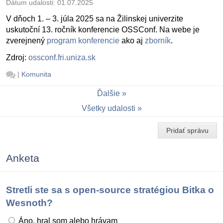
Dátum udalosti:
01.07.2025
V dňoch 1. – 3. júla 2025 sa na Žilinskej univerzite
uskutoční 13. ročník konferencie OSSConf. Na webe je
zverejnený
program konferencie
ako aj
zborník
.
Zdroj:
ossconf.fri.uniza.sk
|
Komunita
Ďalšie
Všetky udalosti
Pridať správu
Anketa
Stretli ste sa s open-source stratégiou Bitka o
Wesnoth?
Áno, hral som alebo hrávam