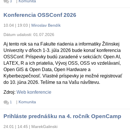
|
Komunita
3
Konferencia OSSConf 2026
10.04 | 19:03
|
Miroslav Bendík
Dátum udalosti:
01.07.2026
Aj tento rok sa na Fakulte riadenia a informatiky Žilinskej
Univerzity v dňoch 1-3. júla 2026 bude konať konferencia
OSSConf. Príspevky budú zaradené v sekciách: Open AI,
LATEX, R a ich priatelia, Vývoj OSS, OSS vo vzdelávaní,
Open GIS & Open Data, Open Hardware a
Kyberbezpečnosť. Vlastné príspevky je možné registrovať
do 10. júna 2026. Tešíme sa na Vašu návštevu.
Zdroj:
Web konferencie
|
Komunita
1
Prihláste prednášku na 4. ročník OpenCamp
24.01 | 14:45
|
MarekGalinski