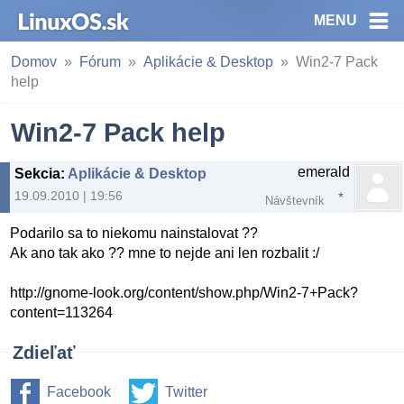
MENU
Domov
Fórum
Aplikácie & Desktop
Win2-7 Pack
help
Win2-7 Pack help
emerald
Sekcia
:
Aplikácie & Desktop
19.09.2010 | 19:56
Návštevník
Podarilo sa to niekomu nainstalovat ??
Ak ano tak ako ?? mne to nejde ani len rozbalit :/
http://gnome-look.org/content/show.php/Win2-7+Pack?
content=113264
Zdieľať
Facebook
Twitter