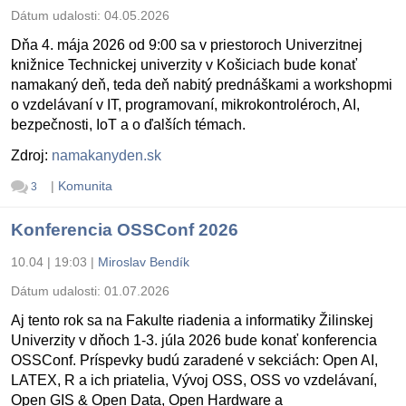
Dátum udalosti:
04.05.2026
Dňa 4. mája 2026 od 9:00 sa v priestoroch Univerzitnej
knižnice Technickej univerzity v Košiciach bude konať
namakaný deň, teda deň nabitý prednáškami a workshopmi
o vzdelávaní v IT, programovaní, mikrokontroléroch, AI,
bezpečnosti, IoT a o ďalších témach.
Zdroj:
namakanyden.sk
|
Komunita
3
Konferencia OSSConf 2026
10.04 | 19:03
|
Miroslav Bendík
Dátum udalosti:
01.07.2026
Aj tento rok sa na Fakulte riadenia a informatiky Žilinskej
Univerzity v dňoch 1-3. júla 2026 bude konať konferencia
OSSConf. Príspevky budú zaradené v sekciách: Open AI,
LATEX, R a ich priatelia, Vývoj OSS, OSS vo vzdelávaní,
Open GIS & Open Data, Open Hardware a