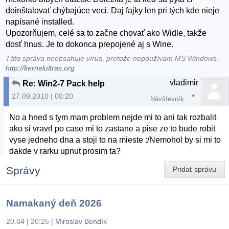
doinštalovať chýbajúce veci. Daj fajky len pri tých kde nieje
napísané installed.
Upozorňujem, celé sa to začne chovať ako Widle, takže
dosť hnus. Je to dokonca prepojené aj s Wine.
Táto správa neobsahuje vírus, pretože nepoužívam MS Windows.
http://kernelultras.org
vladimir
Re: Win2-7 Pack help
27.09.2010 | 00:20
Návštevník
No a hned s tym mam problem nejde mi to ani tak rozbalit
ako si vravrl po case mi to zastane a pise ze to bude robit
vyse jedneho dna a stoji to na mieste :/Nemohol by si mi to
dakde v rarku upnut prosim ta?
Správy
Pridať správu
Namakaný deň 2026
20.04 | 20:25
|
Miroslav Bendík