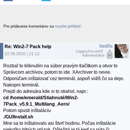
Pre pridávanie komentárov sa
musíte prihlásiť
.
bedňa
Re: Win2-7 Pack help
LegacyIce-antiX
22.09.2010 | 21:12
Administrátor
Rozbaľ to kliknutím na súbor pravým tlačítkom a otvor to
Správcom archívov, potom to ide. XArchiver to nevie.
Odporúčam inštalovať cez terminál, aspoň vidíš čo sa deje.
Nakopni terminál.
Prejdi do adresára kde si to stiahol, napr.:
cd /home/emerald/Stiahnuté/Win2-
7Pack_v5.9.1_Multilang_Aero/
Potom spusti inštaláciu
./GUIInstall.sh
Mne sa to inštalovalo asi štvrť hodinu. Počas inštalácie
niekoľko blbých otázok. Dôležitá je tá keď sa pýta či