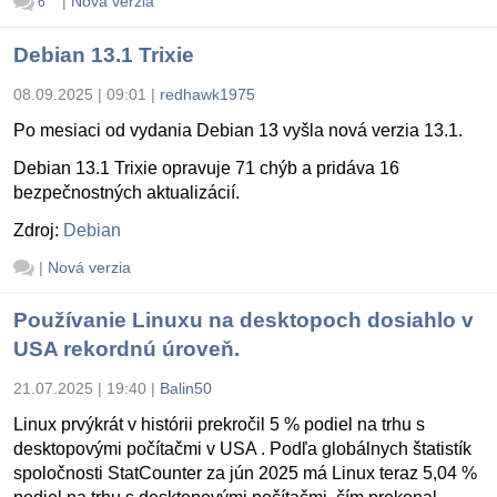
|
Nová verzia
6
Debian 13.1 Trixie
08.09.2025 | 09:01
|
redhawk1975
Po mesiaci od vydania Debian 13 vyšla nová verzia 13.1.
Debian 13.1 Trixie opravuje 71 chýb a pridáva 16
bezpečnostných aktualizácií.
Zdroj:
Debian
|
Nová verzia
Používanie Linuxu na desktopoch dosiahlo v
USA rekordnú úroveň.
21.07.2025 | 19:40
|
Balin50
Linux prvýkrát v histórii prekročil 5 % podiel na trhu s
desktopovými počítačmi v USA . Podľa globálnych štatistík
spoločnosti StatCounter za jún 2025 má Linux teraz 5,04 %