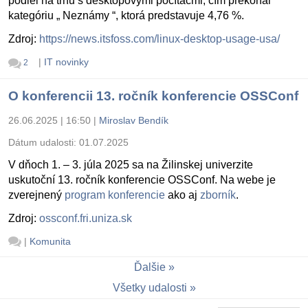
podiel na trhu s desktopovými počítačmi, čím prekonal
kategóriu „ Neznámy “, ktorá predstavuje 4,76 %.
Zdroj:
https://news.itsfoss.com/linux-desktop-usage-usa/
|
IT novinky
2
O konferencii 13. ročník konferencie OSSConf
26.06.2025 | 16:50
|
Miroslav Bendík
Dátum udalosti:
01.07.2025
V dňoch 1. – 3. júla 2025 sa na Žilinskej univerzite
uskutoční 13. ročník konferencie OSSConf. Na webe je
zverejnený
program konferencie
ako aj
zborník
.
Zdroj:
ossconf.fri.uniza.sk
|
Komunita
Ďalšie
Všetky udalosti