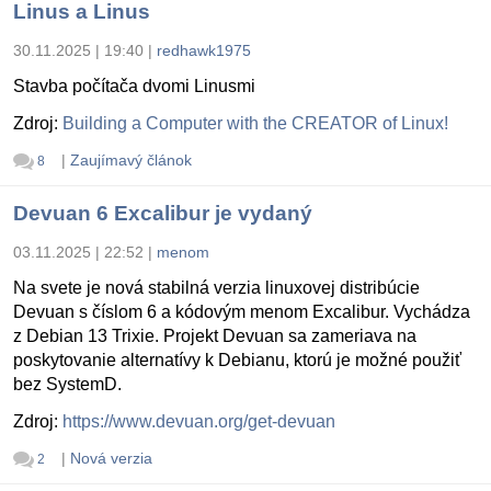
Linus a Linus
30.11.2025 | 19:40
|
redhawk1975
Stavba počítača dvomi Linusmi
Zdroj:
Building a Computer with the CREATOR of Linux!
|
Zaujímavý článok
8
Devuan 6 Excalibur je vydaný
03.11.2025 | 22:52
|
menom
Na svete je nová stabilná verzia linuxovej distribúcie
Devuan s číslom 6 a kódovým menom Excalibur. Vychádza
z Debian 13 Trixie. Projekt Devuan sa zameriava na
poskytovanie alternatívy k Debianu, ktorú je možné použiť
bez SystemD.
Zdroj:
https://www.devuan.org/get-devuan
|
Nová verzia
2