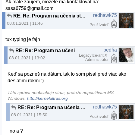
Ak mate zaujem, môzete ma kontaktovat na:
sasa6759@gmail.com
redhawk75
RE: Re: Program na učenia strojopisu
08.01.2021 | 11:46
Používateľ
tux typing je fajn
bedňa
RE: Re: Program na učenia strojopisu
LegacyIce-antiX
08.01.2021 | 13:02
Administrátor
Keď sa pozrieš na dátum, tak to som písal pred viac ako
desiatimi rokmi :)
Táto správa neobsahuje vírus, pretože nepoužívam MS
Windows.
http://kernelultras.org
redhawk75
RE: Re: Program na učenia strojopisu
08.01.2021 | 15:50
Používateľ
no a ?