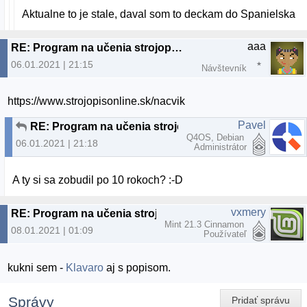
Aktualne to je stale, daval som to deckam do Spanielska
aaa
RE: Program na učenia strojopisu
06.01.2021 | 21:15
Návštevník
https://www.strojopisonline.sk/nacvik
Pavel
RE: Program na učenia strojopisu
Q4OS, Debian
06.01.2021 | 21:18
Administrátor
A ty si sa zobudil po 10 rokoch? :-D
vxmery
RE: Program na učenia strojopisu
Mint 21.3 Cinnamon
08.01.2021 | 01:09
Používateľ
kukni sem -
Klavaro
aj s popisom.
Správy
Pridať správu