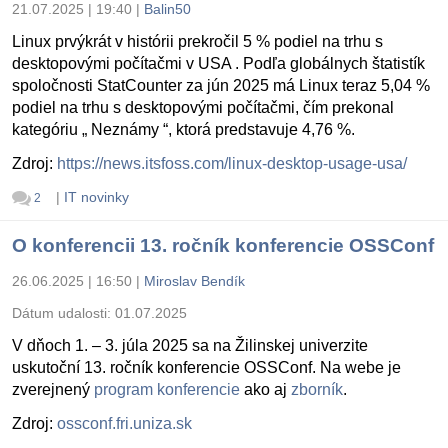
21.07.2025 | 19:40
|
Balin50
Linux prvýkrát v histórii prekročil 5 % podiel na trhu s
desktopovými počítačmi v USA . Podľa globálnych štatistík
spoločnosti StatCounter za jún 2025 má Linux teraz 5,04 %
podiel na trhu s desktopovými počítačmi, čím prekonal
kategóriu „ Neznámy “, ktorá predstavuje 4,76 %.
Zdroj:
https://news.itsfoss.com/linux-desktop-usage-usa/
|
IT novinky
2
O konferencii 13. ročník konferencie OSSConf
26.06.2025 | 16:50
|
Miroslav Bendík
Dátum udalosti:
01.07.2025
V dňoch 1. – 3. júla 2025 sa na Žilinskej univerzite
uskutoční 13. ročník konferencie OSSConf. Na webe je
zverejnený
program konferencie
ako aj
zborník
.
Zdroj:
ossconf.fri.uniza.sk