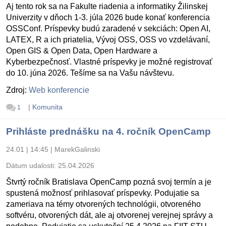
Aj tento rok sa na Fakulte riadenia a informatiky Žilinskej
Univerzity v dňoch 1-3. júla 2026 bude konať konferencia
OSSConf. Príspevky budú zaradené v sekciách: Open AI,
LATEX, R a ich priatelia, Vývoj OSS, OSS vo vzdelávaní,
Open GIS & Open Data, Open Hardware a
Kyberbezpečnosť. Vlastné príspevky je možné registrovať
do 10. júna 2026. Tešíme sa na Vašu návštevu.
Zdroj:
Web konferencie
|
Komunita
1
Prihláste prednášku na 4. ročník OpenCamp
24.01 | 14:45
|
MarekGalinski
Dátum udalosti:
25.04.2026
Štvrtý ročník Bratislava OpenCamp pozná svoj termín a je
spustená možnosť prihlasovať príspevky. Podujatie sa
zameriava na témy otvorených technológii, otvoreného
softvéru, otvorených dát, ale aj otvorenej verejnej správy a