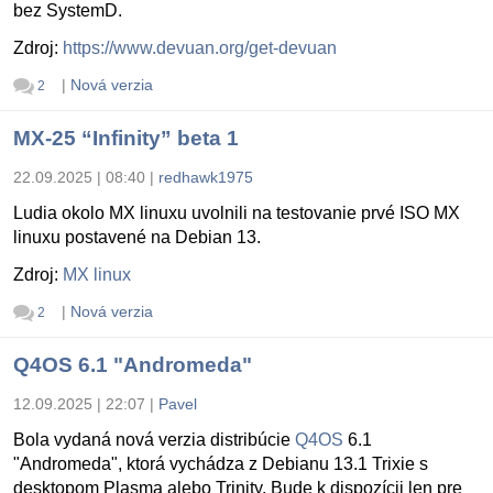
bez SystemD.
Zdroj:
https://www.devuan.org/get-devuan
|
Nová verzia
2
MX-25 “Infinity” beta 1
22.09.2025 | 08:40
|
redhawk1975
Ludia okolo MX linuxu uvolnili na testovanie prvé ISO MX
linuxu postavené na Debian 13.
Zdroj:
MX linux
|
Nová verzia
2
Q4OS 6.1 "Andromeda"
12.09.2025 | 22:07
|
Pavel
Bola vydaná nová verzia distribúcie
Q4OS
6.1
"Andromeda", ktorá vychádza z Debianu 13.1 Trixie s
desktopom Plasma alebo Trinity. Bude k dispozícii len pre