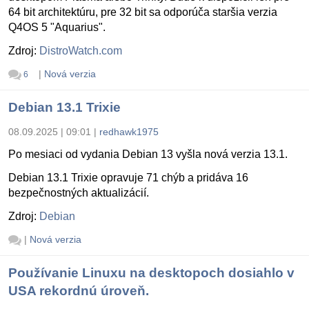
64 bit architektúru, pre 32 bit sa odporúča staršia verzia
Q4OS 5 "Aquarius".
Zdroj:
DistroWatch.com
|
Nová verzia
6
Debian 13.1 Trixie
08.09.2025 | 09:01
|
redhawk1975
Po mesiaci od vydania Debian 13 vyšla nová verzia 13.1.
Debian 13.1 Trixie opravuje 71 chýb a pridáva 16
bezpečnostných aktualizácií.
Zdroj:
Debian
|
Nová verzia
Používanie Linuxu na desktopoch dosiahlo v
USA rekordnú úroveň.