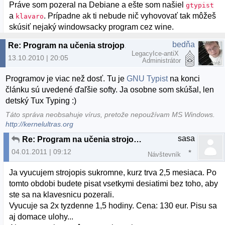
Práve som pozeral na Debiane a ešte som našiel
gtypist
a
. Prípadne ak ti nebude nič vyhovovať tak môžeš
klavaro
skúsiť nejaký windowsacky program cez wine.
bedňa
Re: Program na učenia strojopisu
LegacyIce-antiX
13.10.2010 | 20:05
Administrátor
Programov je viac než dosť. Tu je
GNU Typist
na konci
článku sú uvedené ďaľšie softy. Ja osobne som skúšal, len
detský Tux Typing :)
Táto správa neobsahuje vírus, pretože nepoužívam MS Windows.
http://kernelultras.org
sasa
Re: Program na učenia strojopisu
04.01.2011 | 09:12
Návštevník
Ja vyucujem strojopis sukromne, kurz trva 2,5 mesiaca. Po
tomto obdobi budete pisat vsetkymi desiatimi bez toho, aby
ste sa na klavesnicu pozerali.
Vyucuje sa 2x tyzdenne 1,5 hodiny. Cena: 130 eur. Pisu sa
aj domace ulohy...