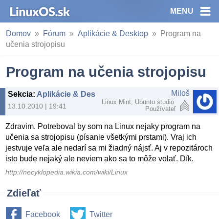
MENU
Domov
Fórum
Aplikácie & Desktop
Program na
učenia strojopisu
Program na učenia strojopisu
Miloš
Sekcia
:
Aplikácie & Desktop
Linux Mint, Ubuntu studio
13.10.2010 | 19:41
Používateľ
Zdravim. Potreboval by som na Linux nejaky program na
učenia sa strojopisu (písanie všetkými prstami). Vraj ich
jestvuje veľa ale nedarí sa mi žiadný nájsť. Aj v repozitároch
isto bude nejaký ale neviem ako sa to môže volať. Dík.
http://necyklopedia.wikia.com/wiki/Linux
Zdieľať
Facebook
Twitter