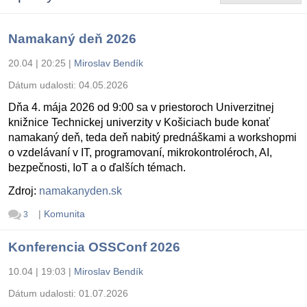
Namakaný deň 2026
20.04 | 20:25
|
Miroslav Bendík
Dátum udalosti:
04.05.2026
Dňa 4. mája 2026 od 9:00 sa v priestoroch Univerzitnej
knižnice Technickej univerzity v Košiciach bude konať
namakaný deň, teda deň nabitý prednáškami a workshopmi
o vzdelávaní v IT, programovaní, mikrokontroléroch, AI,
bezpečnosti, IoT a o ďalších témach.
Zdroj:
namakanyden.sk
|
Komunita
3
Konferencia OSSConf 2026
10.04 | 19:03
|
Miroslav Bendík
Dátum udalosti:
01.07.2026