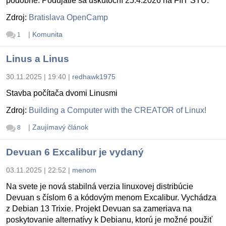
podobne. Podujatie sa uskutoční 25.4.2026 na FIIT STU.
Zdroj:
Bratislava OpenCamp
|
Komunita
1
Linus a Linus
30.11.2025 | 19:40
|
redhawk1975
Stavba počítača dvomi Linusmi
Zdroj:
Building a Computer with the CREATOR of Linux!
|
Zaujímavý článok
8
Devuan 6 Excalibur je vydaný
03.11.2025 | 22:52
|
menom
Na svete je nová stabilná verzia linuxovej distribúcie
Devuan s číslom 6 a kódovým menom Excalibur. Vychádza
z Debian 13 Trixie. Projekt Devuan sa zameriava na
poskytovanie alternatívy k Debianu, ktorú je možné použiť