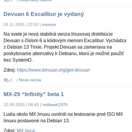
Devuan 6 Excalibur je vydaný
03.11.2025 | 22:52
|
menom
Na svete je nová stabilná verzia linuxovej distribúcie
Devuan s číslom 6 a kódovým menom Excalibur. Vychádza
z Debian 13 Trixie. Projekt Devuan sa zameriava na
poskytovanie alternatívy k Debianu, ktorú je možné použiť
bez SystemD.
Zdroj:
https://www.devuan.org/get-devuan
|
Nová verzia
2
MX-25 “Infinity” beta 1
22.09.2025 | 08:40
|
redhawk1975
Ludia okolo MX linuxu uvolnili na testovanie prvé ISO MX
linuxu postavené na Debian 13.
Zdroj:
MX linux