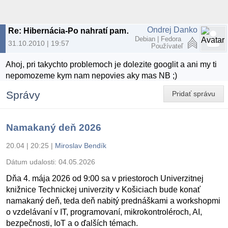
Ondrej Danko
Re: Hibernácia-Po nahratí pamäte do swap sa nevypne NB
Debian | Fedora
31.10.2010 | 19:57
Používateľ
Ahoj, pri takychto problemoch je dolezite googlit a ani my ti
nepomozeme kym nam nepovies aky mas NB ;)
Správy
Pridať správu
Namakaný deň 2026
20.04 | 20:25
|
Miroslav Bendík
Dátum udalosti:
04.05.2026
Dňa 4. mája 2026 od 9:00 sa v priestoroch Univerzitnej
knižnice Technickej univerzity v Košiciach bude konať
namakaný deň, teda deň nabitý prednáškami a workshopmi
o vzdelávaní v IT, programovaní, mikrokontroléroch, AI,
bezpečnosti, IoT a o ďalších témach.