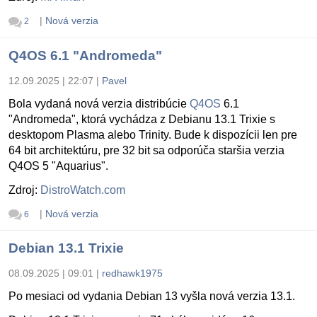
|
Nová verzia
2
Q4OS 6.1 "Andromeda"
12.09.2025 | 22:07
|
Pavel
Bola vydaná nová verzia distribúcie
Q4OS
6.1
"Andromeda", ktorá vychádza z Debianu 13.1 Trixie s
desktopom Plasma alebo Trinity. Bude k dispozícii len pre
64 bit architektúru, pre 32 bit sa odporúča staršia verzia
Q4OS 5 "Aquarius".
Zdroj:
DistroWatch.com
|
Nová verzia
6
Debian 13.1 Trixie
08.09.2025 | 09:01
|
redhawk1975
Po mesiaci od vydania Debian 13 vyšla nová verzia 13.1.