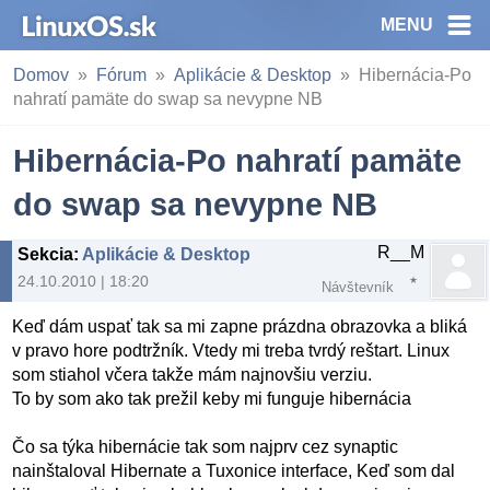
MENU
Domov
Fórum
Aplikácie & Desktop
Hibernácia-Po
nahratí pamäte do swap sa nevypne NB
Hibernácia-Po nahratí pamäte
do swap sa nevypne NB
R__M
Sekcia
:
Aplikácie & Desktop
24.10.2010 | 18:20
Návštevník
Keď dám uspať tak sa mi zapne prázdna obrazovka a bliká
v pravo hore podtržník. Vtedy mi treba tvrdý reštart. Linux
som stiahol včera takže mám najnovšiu verziu.
To by som ako tak prežil keby mi funguje hibernácia
Čo sa týka hibernácie tak som najprv cez synaptic
nainštaloval Hibernate a Tuxonice interface, Keď som dal