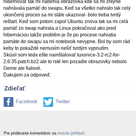
hibernovať tak mi nabehla obrazovka kde sa mi zrejme
nahrávala pamäť do swapu, Keď sa všetko nahralo tak celý
ukončený proces sa mi stále ukazoval- bolo treba tvrdý
reštart. Keď som potom zapol Ubuntu znova tak sa mi celá
pamäť zo swap nahrala a Linux pokračoval ako pred
hibernáciou takže problém je že po procese nahratia
pamäte do swapu sa mi notebook nevypne. Bol by som rád
keby to pokaždé nemusím riešiť tvrdým vypnutím.
Skúsil som teda ešte nainštalovať tuxonice-3.2-rc2-for-
2.6.35.patch.bz2 ale to isté len pozadie obrazovky nebolo
čierne ale fialové.
Ďakujem za odpoveď.
Zdieľať
Facebook
Twitter
Pre pridávanie komentárov sa
musíte prihlásiť
.