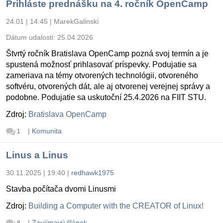
Prihláste prednášku na 4. ročník OpenCamp
24.01 | 14:45
|
MarekGalinski
Dátum udalosti:
25.04.2026
Štvrtý ročník Bratislava OpenCamp pozná svoj termín a je
spustená možnosť prihlasovať príspevky. Podujatie sa
zameriava na témy otvorených technológii, otvoreného
softvéru, otvorených dát, ale aj otvorenej verejnej správy a
podobne. Podujatie sa uskutoční 25.4.2026 na FIIT STU.
Zdroj:
Bratislava OpenCamp
|
Komunita
1
Linus a Linus
30.11.2025 | 19:40
|
redhawk1975
Stavba počítača dvomi Linusmi
Zdroj:
Building a Computer with the CREATOR of Linux!
|
Zaujímavý článok
8