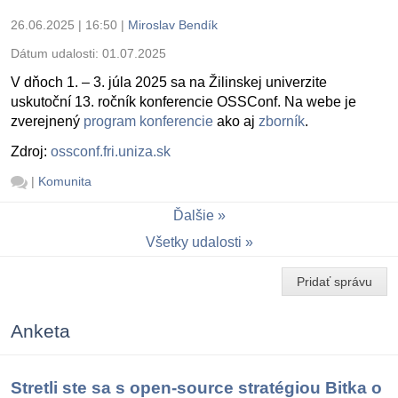
26.06.2025 | 16:50
|
Miroslav Bendík
Dátum udalosti:
01.07.2025
V dňoch 1. – 3. júla 2025 sa na Žilinskej univerzite
uskutoční 13. ročník konferencie OSSConf. Na webe je
zverejnený
program konferencie
ako aj
zborník
.
Zdroj:
ossconf.fri.uniza.sk
|
Komunita
Ďalšie
Všetky udalosti
Pridať správu
Anketa
Stretli ste sa s open-source stratégiou Bitka o