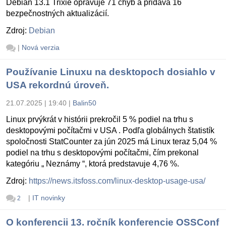
Debian 13.1 Trixie opravuje 71 chýb a pridáva 16
bezpečnostných aktualizácií.
Zdroj:
Debian
|
Nová verzia
Používanie Linuxu na desktopoch dosiahlo v
USA rekordnú úroveň.
21.07.2025 | 19:40
|
Balin50
Linux prvýkrát v histórii prekročil 5 % podiel na trhu s
desktopovými počítačmi v USA . Podľa globálnych štatistík
spoločnosti StatCounter za jún 2025 má Linux teraz 5,04 %
podiel na trhu s desktopovými počítačmi, čím prekonal
kategóriu „ Neznámy “, ktorá predstavuje 4,76 %.
Zdroj:
https://news.itsfoss.com/linux-desktop-usage-usa/
|
IT novinky
2
O konferencii 13. ročník konferencie OSSConf