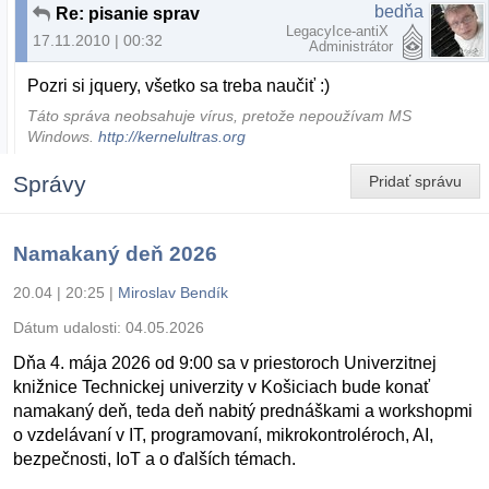
bedňa
Re: pisanie sprav
LegacyIce-antiX
17.11.2010 | 00:32
Administrátor
Pozri si jquery, všetko sa treba naučiť :)
Táto správa neobsahuje vírus, pretože nepoužívam MS
Windows.
http://kernelultras.org
Správy
Pridať správu
Namakaný deň 2026
20.04 | 20:25
|
Miroslav Bendík
Dátum udalosti:
04.05.2026
Dňa 4. mája 2026 od 9:00 sa v priestoroch Univerzitnej
knižnice Technickej univerzity v Košiciach bude konať
namakaný deň, teda deň nabitý prednáškami a workshopmi
o vzdelávaní v IT, programovaní, mikrokontroléroch, AI,
bezpečnosti, IoT a o ďalších témach.