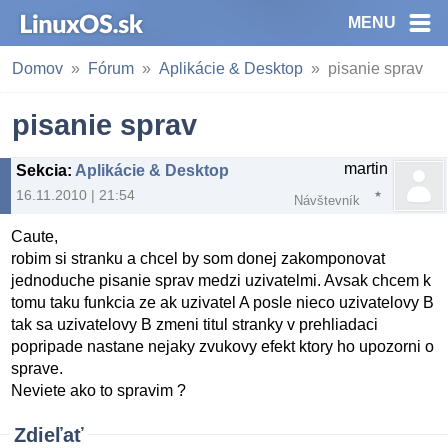
MENU
Domov
Fórum
Aplikácie & Desktop
pisanie sprav
pisanie sprav
martin
Sekcia
:
Aplikácie & Desktop
16.11.2010 | 21:54
Návštevník
Caute,
robim si stranku a chcel by som donej zakomponovat
jednoduche pisanie sprav medzi uzivatelmi. Avsak chcem k
tomu taku funkcia ze ak uzivatel A posle nieco uzivatelovy B
tak sa uzivatelovy B zmeni titul stranky v prehliadaci
popripade nastane nejaky zvukovy efekt ktory ho upozorni o
sprave.
Neviete ako to spravim ?
Zdieľať