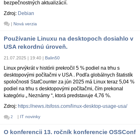
bezpečnostných aktualizácií.
Zdroj:
Debian
|
Nová verzia
Používanie Linuxu na desktopoch dosiahlo v
USA rekordnú úroveň.
21.07.2025 | 19:40
|
Balin50
Linux prvýkrát v histórii prekročil 5 % podiel na trhu s
desktopovými počítačmi v USA . Podľa globálnych štatistík
spoločnosti StatCounter za jún 2025 má Linux teraz 5,04 %
podiel na trhu s desktopovými počítačmi, čím prekonal
kategóriu „ Neznámy “, ktorá predstavuje 4,76 %.
Zdroj:
https://news.itsfoss.com/linux-desktop-usage-usa/
|
IT novinky
2
O konferencii 13. ročník konferencie OSSConf