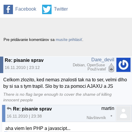
Facebook
Twitter
Pre pridávanie komentárov sa
musíte prihlásiť
.
Dare_devil
Re: pisanie sprav
Debian, OpenSuse
16.11.2010 | 23:12
Používateľ
Celkom zlozito, ked nemas znalosti tak na to ser, velmi dlho
by si sa s tym trapil. Slo by to za pomoci AJAXU a JS
There is no flag large enough to cover the shame of killing
innocent people
martin
Re: pisanie sprav
16.11.2010 | 23:38
Návštevník
aha viem len PHP a javascipt...