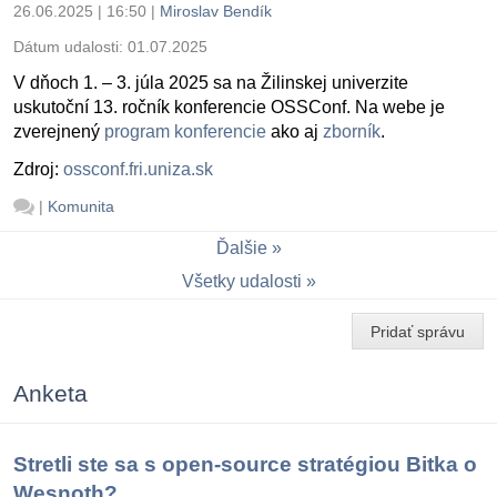
26.06.2025 | 16:50
|
Miroslav Bendík
Dátum udalosti:
01.07.2025
V dňoch 1. – 3. júla 2025 sa na Žilinskej univerzite
uskutoční 13. ročník konferencie OSSConf. Na webe je
zverejnený
program konferencie
ako aj
zborník
.
Zdroj:
ossconf.fri.uniza.sk
|
Komunita
Ďalšie
Všetky udalosti
Pridať správu
Anketa
Stretli ste sa s open-source stratégiou Bitka o
Wesnoth?