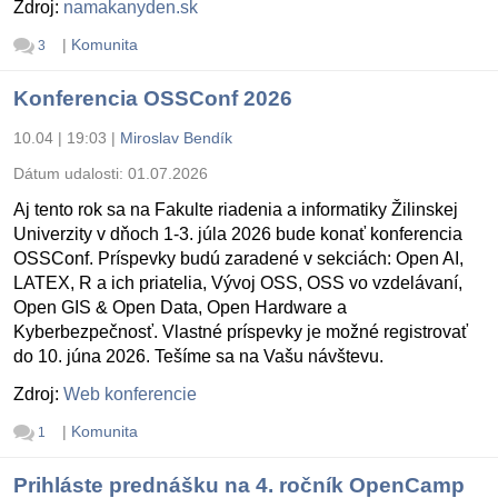
Zdroj:
namakanyden.sk
|
Komunita
3
Konferencia OSSConf 2026
10.04 | 19:03
|
Miroslav Bendík
Dátum udalosti:
01.07.2026
Aj tento rok sa na Fakulte riadenia a informatiky Žilinskej
Univerzity v dňoch 1-3. júla 2026 bude konať konferencia
OSSConf. Príspevky budú zaradené v sekciách: Open AI,
LATEX, R a ich priatelia, Vývoj OSS, OSS vo vzdelávaní,
Open GIS & Open Data, Open Hardware a
Kyberbezpečnosť. Vlastné príspevky je možné registrovať
do 10. júna 2026. Tešíme sa na Vašu návštevu.
Zdroj:
Web konferencie
|
Komunita
1
Prihláste prednášku na 4. ročník OpenCamp