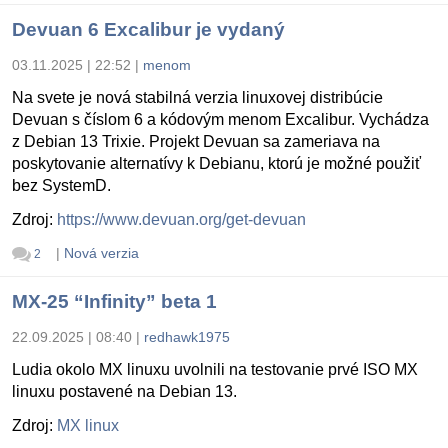
Devuan 6 Excalibur je vydaný
03.11.2025 | 22:52
|
menom
Na svete je nová stabilná verzia linuxovej distribúcie
Devuan s číslom 6 a kódovým menom Excalibur. Vychádza
z Debian 13 Trixie. Projekt Devuan sa zameriava na
poskytovanie alternatívy k Debianu, ktorú je možné použiť
bez SystemD.
Zdroj:
https://www.devuan.org/get-devuan
|
Nová verzia
2
MX-25 “Infinity” beta 1
22.09.2025 | 08:40
|
redhawk1975
Ludia okolo MX linuxu uvolnili na testovanie prvé ISO MX
linuxu postavené na Debian 13.
Zdroj:
MX linux