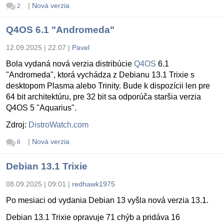
|
Nová verzia
2
Q4OS 6.1 "Andromeda"
12.09.2025 | 22:07
|
Pavel
Bola vydaná nová verzia distribúcie
Q4OS
6.1
"Andromeda", ktorá vychádza z Debianu 13.1 Trixie s
desktopom Plasma alebo Trinity. Bude k dispozícii len pre
64 bit architektúru, pre 32 bit sa odporúča staršia verzia
Q4OS 5 "Aquarius".
Zdroj:
DistroWatch.com
|
Nová verzia
6
Debian 13.1 Trixie
08.09.2025 | 09:01
|
redhawk1975
Po mesiaci od vydania Debian 13 vyšla nová verzia 13.1.
Debian 13.1 Trixie opravuje 71 chýb a pridáva 16