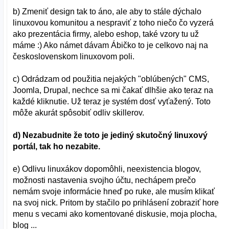
b) Zmeniť design tak to áno, ale aby to stále dýchalo
linuxovou komunitou a nespraviť z toho niečo čo vyzerá
ako prezentácia firmy, alebo eshop, také vzory tu už
máme :) Ako námet dávam Ábičko to je celkovo naj na
československom linuxovom poli.
c) Odrádzam od použitia nejakých "oblúbených" CMS,
Joomla, Drupal, nechce sa mi čakať dlhšie ako teraz na
každé kliknutie. Už teraz je systém dosť vyťažený. Toto
môže akurát spôsobiť odliv skillerov.
d) Nezabudnite že toto je jediný skutočný linuxový
portál, tak ho nezabite.
e) Odlivu linuxákov dopomôhli, neexistencia blogov,
možnosti nastavenia svojho účtu, nechápem prečo
nemám svoje informácie hneď po ruke, ale musím klikať
na svoj nick. Pritom by stačilo po prihlásení zobraziť hore
menu s vecami ako komentované diskusie, moja plocha,
blog ...