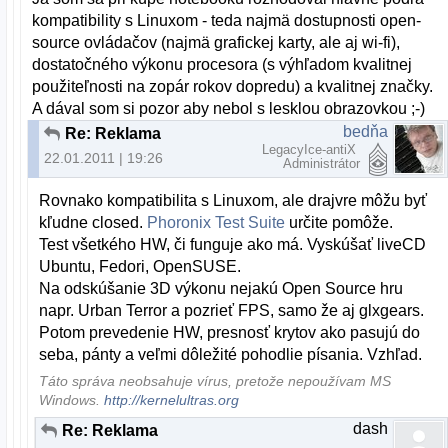
kompatibility s Linuxom - teda najmä dostupnosti open-
source ovládačov (najmä grafickej karty, ale aj wi-fi),
dostatočného výkonu procesora (s výhľadom kvalitnej
použiteľnosti na zopár rokov dopredu) a kvalitnej značky.
A dával som si pozor aby nebol s lesklou obrazovkou ;-)
bedňa
Re: Reklama
LegacyIce-antiX
22.01.2011 | 19:26
Administrátor
Rovnako kompatibilita s Linuxom, ale drajvre môžu byť
kľudne closed.
Phoronix Test Suite
určite pomôže.
Test všetkého HW, či funguje ako má. Vyskúšať liveCD
Ubuntu, Fedori, OpenSUSE.
Na odskúšanie 3D výkonu nejakú Open Source hru
napr. Urban Terror a pozrieť FPS, samo že aj glxgears.
Potom prevedenie HW, presnosť krytov ako pasujú do
seba, pánty a veľmi dôležité pohodlie písania. Vzhľad.
Táto správa neobsahuje vírus, pretože nepoužívam MS
Windows.
http://kernelultras.org
dash
Re: Reklama