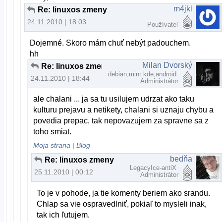
m4jkl
Re: linuxos zmeny
24.11.2010 | 18:03
Používateľ
Dojemné. Skoro mám chuť nebýt padouchem.
hh
Milan Dvorský
Re: linuxos zmeny
debian,mint kde,android
24.11.2010 | 18:44
Administrátor
ale chalani ... ja sa tu usilujem udrzat ako taku
kulturu prejavu a netikety, chalani si uznaju chybu a
povedia prepac, tak nepovazujem za spravne sa z
toho smiat.
Moja strana
|
Blog
bedňa
Re: linuxos zmeny
LegacyIce-antiX
25.11.2010 | 00:12
Administrátor
To je v pohode, ja tie komenty beriem ako srandu.
Chlap sa vie ospravedlniť, pokiaľ to mysleli inak,
tak ich ľutujem.