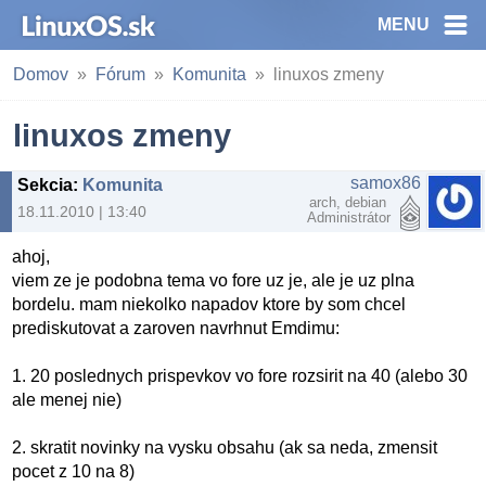
MENU
Domov
Fórum
Komunita
linuxos zmeny
linuxos zmeny
samox86
Sekcia
:
Komunita
arch, debian
18.11.2010 | 13:40
Administrátor
ahoj,
viem ze je podobna tema vo fore uz je, ale je uz plna
bordelu. mam niekolko napadov ktore by som chcel
prediskutovat a zaroven navrhnut Emdimu:
1. 20 poslednych prispevkov vo fore rozsirit na 40 (alebo 30
ale menej nie)
2. skratit novinky na vysku obsahu (ak sa neda, zmensit
pocet z 10 na 8)