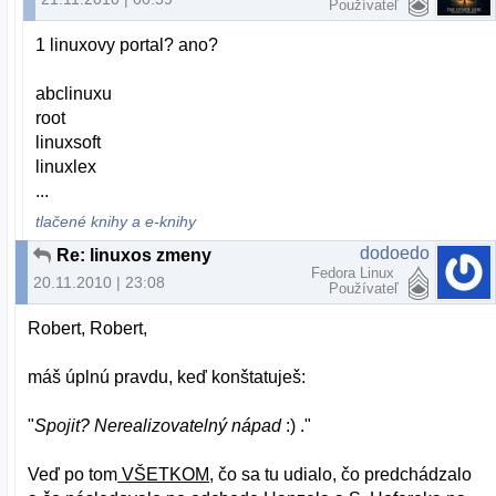
Používateľ
1 linuxovy portal? ano?
abclinuxu
root
linuxsoft
linuxlex
...
tlačené knihy a e-knihy
dodoedo
Re: linuxos zmeny
Fedora Linux
20.11.2010 | 23:08
Používateľ
Robert, Robert,
máš úplnú pravdu, keď konštatuješ:
"
Spojit? Nerealizovatelný nápad
:) ."
Veď po tom
VŠETKOM
, čo sa tu udialo, čo predchádzalo