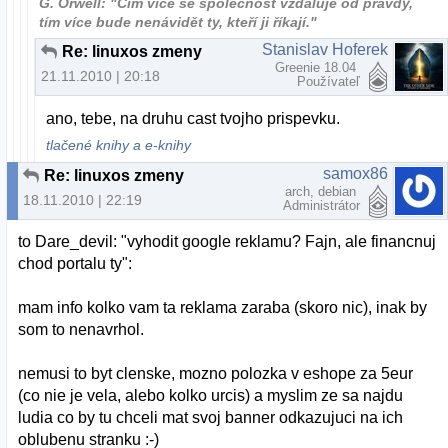
G. Orwell: "Čím více se společnost vzdaluje od pravdy,
tím více bude nenávidět ty, kteří ji říkají."
Stanislav Hoferek
Re: linuxos zmeny
Greenie 18.04
21.11.2010 | 20:18
Používateľ
ano, tebe, na druhu cast tvojho prispevku.
tlačené knihy a e-knihy
samox86
Re: linuxos zmeny
arch, debian
18.11.2010 | 22:19
Administrátor
to Dare_devil: "vyhodit google reklamu? Fajn, ale financnuj
chod portalu ty":
mam info kolko vam ta reklama zaraba (skoro nic), inak by
som to nenavrhol.
nemusi to byt clenske, mozno polozka v eshope za 5eur
(co nie je vela, alebo kolko urcis) a myslim ze sa najdu
ludia co by tu chceli mat svoj banner odkazujuci na ich
oblubenu stranku :-)