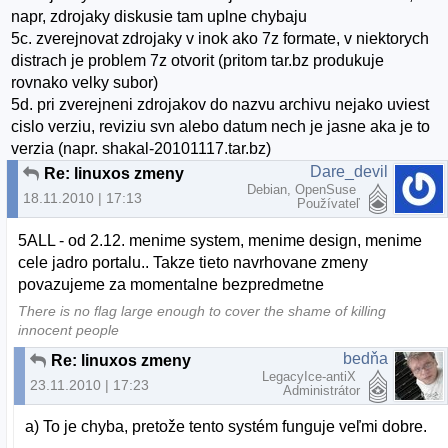
napr, zdrojaky diskusie tam uplne chybaju
5c. zverejnovat zdrojaky v inok ako 7z formate, v niektorych
distrach je problem 7z otvorit (pritom tar.bz produkuje
rovnako velky subor)
5d. pri zverejneni zdrojakov do nazvu archivu nejako uviest
cislo verziu, reviziu svn alebo datum nech je jasne aka je to
verzia (napr. shakal-20101117.tar.bz)
Dare_devil
Re: linuxos zmeny
Debian, OpenSuse
18.11.2010 | 17:13
Používateľ
5ALL - od 2.12. menime system, menime design, menime
cele jadro portalu.. Takze tieto navrhovane zmeny
povazujeme za momentalne bezpredmetne
There is no flag large enough to cover the shame of killing
innocent people
bedňa
Re: linuxos zmeny
LegacyIce-antiX
23.11.2010 | 17:23
Administrátor
a) To je chyba, pretože tento systém funguje veľmi dobre.