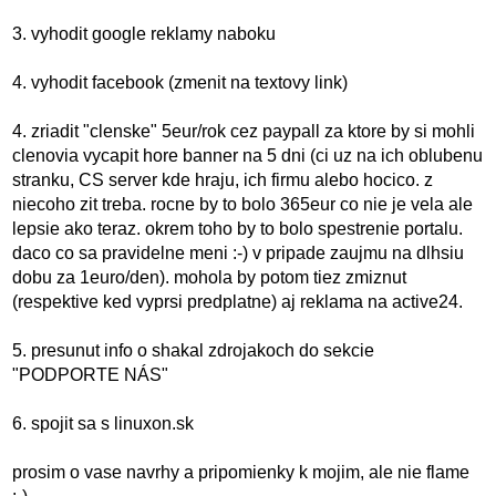
3. vyhodit google reklamy naboku
4. vyhodit facebook (zmenit na textovy link)
4. zriadit "clenske" 5eur/rok cez paypall za ktore by si mohli
clenovia vycapit hore banner na 5 dni (ci uz na ich oblubenu
stranku, CS server kde hraju, ich firmu alebo hocico. z
niecoho zit treba. rocne by to bolo 365eur co nie je vela ale
lepsie ako teraz. okrem toho by to bolo spestrenie portalu.
daco co sa pravidelne meni :-) v pripade zaujmu na dlhsiu
dobu za 1euro/den). mohola by potom tiez zmiznut
(respektive ked vyprsi predplatne) aj reklama na active24.
5. presunut info o shakal zdrojakoch do sekcie
"PODPORTE NÁS"
6. spojit sa s linuxon.sk
prosim o vase navrhy a pripomienky k mojim, ale nie flame