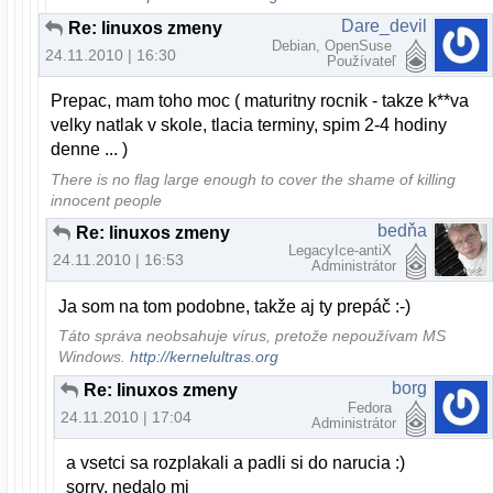
Dare_devil
Re: linuxos zmeny
Debian, OpenSuse
24.11.2010 | 16:30
Používateľ
Prepac, mam toho moc ( maturitny rocnik - takze k**va
velky natlak v skole, tlacia terminy, spim 2-4 hodiny
denne ... )
There is no flag large enough to cover the shame of killing
innocent people
bedňa
Re: linuxos zmeny
LegacyIce-antiX
24.11.2010 | 16:53
Administrátor
Ja som na tom podobne, takže aj ty prepáč :-)
Táto správa neobsahuje vírus, pretože nepoužívam MS
Windows.
http://kernelultras.org
borg
Re: linuxos zmeny
Fedora
24.11.2010 | 17:04
Administrátor
a vsetci sa rozplakali a padli si do narucia :)
sorry, nedalo mi