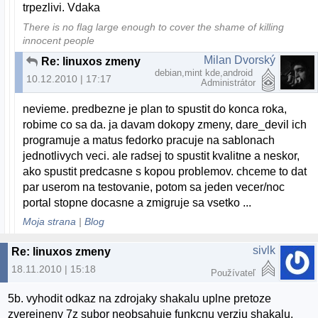
trpezlivi. Vdaka
There is no flag large enough to cover the shame of killing
innocent people
Milan Dvorský
Re: linuxos zmeny
debian,mint kde,android
10.12.2010 | 17:17
Administrátor
nevieme. predbezne je plan to spustit do konca roka,
robime co sa da. ja davam dokopy zmeny, dare_devil ich
programuje a matus fedorko pracuje na sablonach
jednotlivych veci. ale radsej to spustit kvalitne a neskor,
ako spustit predcasne s kopou problemov. chceme to dat
par userom na testovanie, potom sa jeden vecer/noc
portal stopne docasne a zmigruje sa vsetko ...
Moja strana
|
Blog
sivlk
Re: linuxos zmeny
18.11.2010 | 15:18
Používateľ
5b. vyhodit odkaz na zdrojaky shakalu uplne pretoze
zverejneny 7z subor neobsahuje funkcnu verziu shakalu,