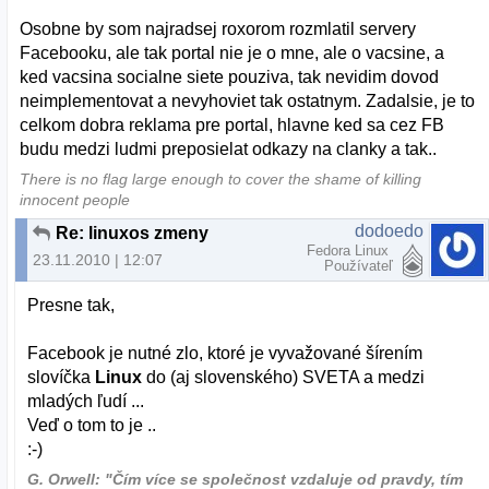
Osobne by som najradsej roxorom rozmlatil servery
Facebooku, ale tak portal nie je o mne, ale o vacsine, a
ked vacsina socialne siete pouziva, tak nevidim dovod
neimplementovat a nevyhoviet tak ostatnym. Zadalsie, je to
celkom dobra reklama pre portal, hlavne ked sa cez FB
budu medzi ludmi preposielat odkazy na clanky a tak..
There is no flag large enough to cover the shame of killing
innocent people
dodoedo
Re: linuxos zmeny
Fedora Linux
23.11.2010 | 12:07
Používateľ
Presne tak,
Facebook je nutné zlo, ktoré je vyvažované šírením
slovíčka
Linux
do (aj slovenského) SVETA a medzi
mladých ľudí ...
Veď o tom to je ..
:-)
G. Orwell: "Čím více se společnost vzdaluje od pravdy, tím