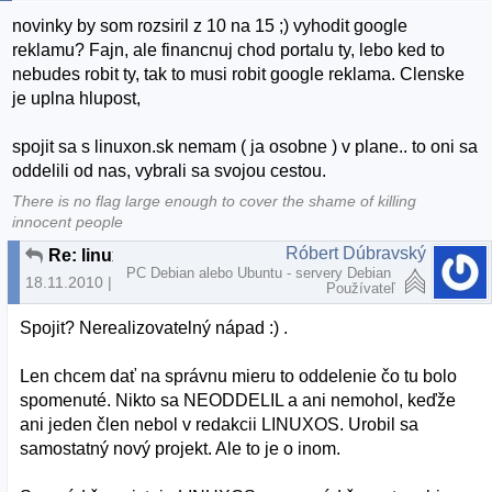
novinky by som rozsiril z 10 na 15 ;) vyhodit google
reklamu? Fajn, ale financnuj chod portalu ty, lebo ked to
nebudes robit ty, tak to musi robit google reklama. Clenske
je uplna hlupost,
spojit sa s linuxon.sk nemam ( ja osobne ) v plane.. to oni sa
oddelili od nas, vybrali sa svojou cestou.
There is no flag large enough to cover the shame of killing
innocent people
Róbert Dúbravský
Re: linuxos zmeny
PC Debian alebo Ubuntu - servery Debian
18.11.2010 | 17:47
Používateľ
Spojit? Nerealizovatelný nápad :) .
Len chcem dať na správnu mieru to oddelenie čo tu bolo
spomenuté. Nikto sa NEODDELIL a ani nemohol, keďže
ani jeden člen nebol v redakcii LINUXOS. Urobil sa
samostatný nový projekt. Ale to je o inom.