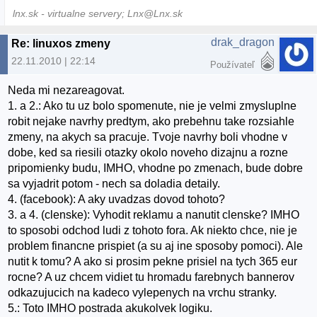
lnx.sk - virtualne servery; Lnx@Lnx.sk
drak_dragon
Re: linuxos zmeny
22.11.2010 | 22:14
Používateľ
Neda mi nezareagovat.
1. a 2.: Ako tu uz bolo spomenute, nie je velmi zmysluplne
robit nejake navrhy predtym, ako prebehnu take rozsiahle
zmeny, na akych sa pracuje. Tvoje navrhy boli vhodne v
dobe, ked sa riesili otazky okolo noveho dizajnu a rozne
pripomienky budu, IMHO, vhodne po zmenach, bude dobre
sa vyjadrit potom - nech sa doladia detaily.
4. (facebook): A aky uvadzas dovod tohoto?
3. a 4. (clenske): Vyhodit reklamu a nanutit clenske? IMHO
to sposobi odchod ludi z tohoto fora. Ak niekto chce, nie je
problem financne prispiet (a su aj ine sposoby pomoci). Ale
nutit k tomu? A ako si prosim pekne prisiel na tych 365 eur
rocne? A uz chcem vidiet tu hromadu farebnych bannerov
odkazujucich na kadeco vylepenych na vrchu stranky.
5.: Toto IMHO postrada akukolvek logiku.