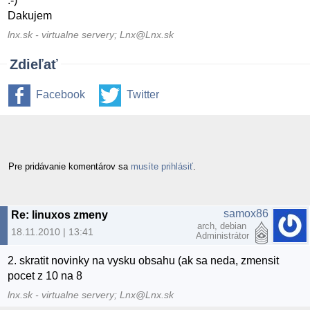
:-)
Dakujem
lnx.sk - virtualne servery; Lnx@Lnx.sk
Zdieľať
Facebook
Twitter
Pre pridávanie komentárov sa
musíte prihlásiť
.
samox86
Re: linuxos zmeny
arch, debian
18.11.2010 | 13:41
Administrátor
2. skratit novinky na vysku obsahu (ak sa neda, zmensit
pocet z 10 na 8
lnx.sk - virtualne servery; Lnx@Lnx.sk