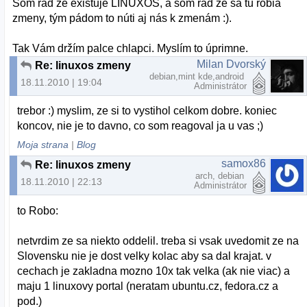
Som rád že existuje LINUXOS, a som rád že sa tu robia
zmeny, tým pádom to núti aj nás k zmenám :).
Tak Vám držím palce chlapci. Myslím to úprimne.
Milan Dvorský
Re: linuxos zmeny
debian,mint kde,android
18.11.2010 | 19:04
Administrátor
trebor :) myslim, ze si to vystihol celkom dobre. koniec
koncov, nie je to davno, co som reagoval ja u vas ;)
Moja strana
|
Blog
samox86
Re: linuxos zmeny
arch, debian
18.11.2010 | 22:13
Administrátor
to Robo:
netvrdim ze sa niekto oddelil. treba si vsak uvedomit ze na
Slovensku nie je dost velky kolac aby sa dal krajat. v
cechach je zakladna mozno 10x tak velka (ak nie viac) a
maju 1 linuxovy portal (neratam ubuntu.cz, fedora.cz a
pod.)