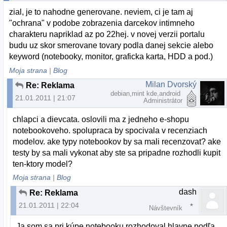
zial, je to nahodne generovane. neviem, ci je tam aj
"ochrana" v podobe zobrazenia darcekov intimneho
charakteru napriklad az po 22hej. v novej verzii portalu
budu uz skor smerovane tovary podla danej sekcie alebo
keyword (notebooky, monitor, graficka karta, HDD a pod.)
Moja strana
|
Blog
Milan Dvorský
Re: Reklama
debian,mint kde,android
21.01.2011 | 21:07
Administrátor
chlapci a dievcata. oslovili ma z jedneho e-shopu
notebookoveho. spolupraca by spocivala v recenziach
modelov. ake typy notebookov by sa mali recenzovat? ake
testy by sa mali vykonat aby ste sa pripadne rozhodli kupit
ten-ktory model?
Moja strana
|
Blog
dash
Re: Reklama
21.01.2011 | 22:04
Návštevník
Ja som sa pri kúpe notebooku rozhodoval hlavne podľa