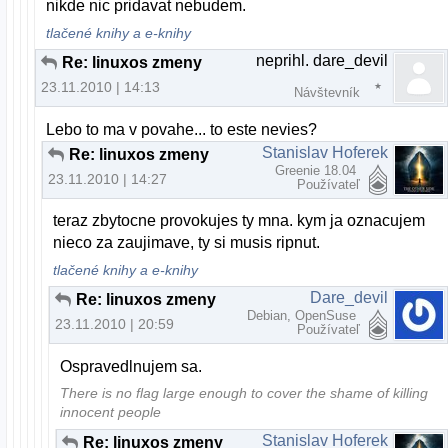
nikde nic pridavat nebudem.
tlačené knihy a e-knihy
neprihl. dare_devil
Re: linuxos zmeny
23.11.2010 | 14:13
Návštevník
Lebo to ma v povahe... to este nevies?
Stanislav Hoferek
Re: linuxos zmeny
Greenie 18.04
23.11.2010 | 14:27
Používateľ
teraz zbytocne provokujes ty mna. kym ja oznacujem
nieco za zaujimave, ty si musis ripnut.
tlačené knihy a e-knihy
Dare_devil
Re: linuxos zmeny
Debian, OpenSuse
23.11.2010 | 20:59
Používateľ
Ospravedlnujem sa.
There is no flag large enough to cover the shame of killing
innocent people
Stanislav Hoferek
Re: linuxos zmeny