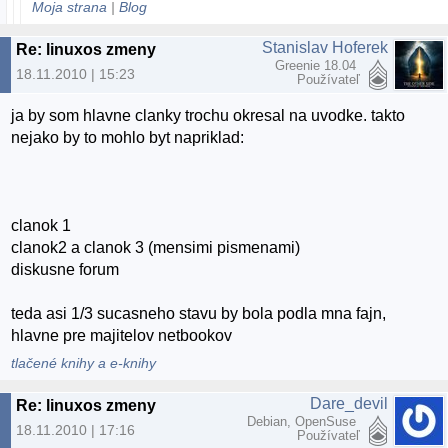
Moja strana
|
Blog
Stanislav Hoferek
Re: linuxos zmeny
Greenie 18.04
18.11.2010 | 15:23
Používateľ
ja by som hlavne clanky trochu okresal na uvodke. takto
nejako by to mohlo byt napriklad:
clanok 1
clanok2 a clanok 3 (mensimi pismenami)
diskusne forum
teda asi 1/3 sucasneho stavu by bola podla mna fajn,
hlavne pre majitelov netbookov
tlačené knihy a e-knihy
Dare_devil
Re: linuxos zmeny
Debian, OpenSuse
18.11.2010 | 17:16
Používateľ