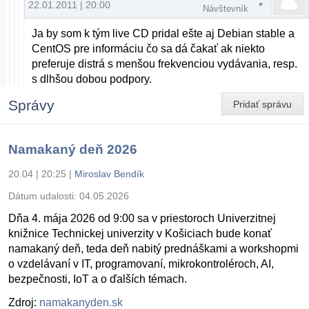
22.01.2011 | 20:00
Návštevník
Ja by som k tým live CD pridal ešte aj Debian stable a
CentOS pre informáciu čo sa dá čakať ak niekto
preferuje distrá s menšou frekvenciou vydávania, resp.
s dlhšou dobou podpory.
Správy
Pridať správu
Namakaný deň 2026
20.04 | 20:25
|
Miroslav Bendík
Dátum udalosti:
04.05.2026
Dňa 4. mája 2026 od 9:00 sa v priestoroch Univerzitnej
knižnice Technickej univerzity v Košiciach bude konať
namakaný deň, teda deň nabitý prednáškami a workshopmi
o vzdelávaní v IT, programovaní, mikrokontroléroch, AI,
bezpečnosti, IoT a o ďalších témach.
Zdroj:
namakanyden.sk