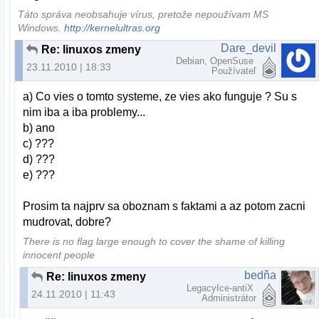
Táto správa neobsahuje vírus, pretože nepoužívam MS
Windows.
http://kernelultras.org
Dare_devil
Re: linuxos zmeny
Debian, OpenSuse
23.11.2010 | 18:33
Používateľ
a) Co vies o tomto systeme, ze vies ako funguje ? Su s
nim iba a iba problemy...
b) ano
c) ???
d) ???
e) ???
Prosim ta najprv sa oboznam s faktami a az potom zacni
mudrovat, dobre?
There is no flag large enough to cover the shame of killing
innocent people
bedňa
Re: linuxos zmeny
LegacyIce-antiX
24.11.2010 | 11:43
Administrátor