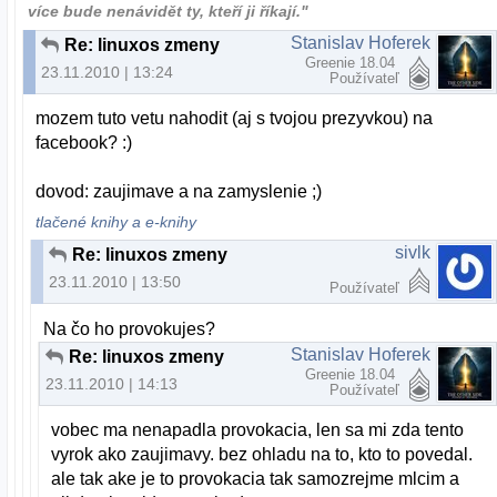
více bude nenávidět ty, kteří ji říkají."
Stanislav Hoferek
Re: linuxos zmeny
Greenie 18.04
23.11.2010 | 13:24
Používateľ
mozem tuto vetu nahodit (aj s tvojou prezyvkou) na
facebook? :)
dovod: zaujimave a na zamyslenie ;)
tlačené knihy a e-knihy
sivlk
Re: linuxos zmeny
23.11.2010 | 13:50
Používateľ
Na čo ho provokujes?
Stanislav Hoferek
Re: linuxos zmeny
Greenie 18.04
23.11.2010 | 14:13
Používateľ
vobec ma nenapadla provokacia, len sa mi zda tento
vyrok ako zaujimavy. bez ohladu na to, kto to povedal.
ale tak ake je to provokacia tak samozrejme mlcim a