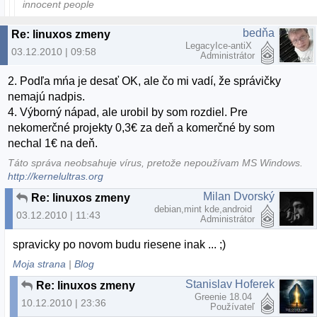
innocent people
bedňa
Re: linuxos zmeny
LegacyIce-antiX
03.12.2010 | 09:58
Administrátor
2. Podľa mńa je desať OK, ale čo mi vadí, že správičky
nemajú nadpis.
4. Výborný nápad, ale urobil by som rozdiel. Pre
nekomerčné projekty 0,3€ za deň a komerčné by som
nechal 1€ na deň.
Táto správa neobsahuje vírus, pretože nepoužívam MS Windows.
http://kernelultras.org
Milan Dvorský
Re: linuxos zmeny
debian,mint kde,android
03.12.2010 | 11:43
Administrátor
spravicky po novom budu riesene inak ... ;)
Moja strana
|
Blog
Stanislav Hoferek
Re: linuxos zmeny
Greenie 18.04
10.12.2010 | 23:36
Používateľ