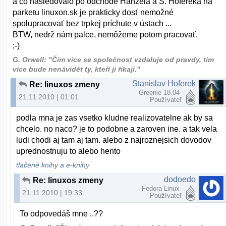
a čo následovalo po odchode Hanzela a S. Hofereka na
parketu linuxon.sk je prakticky dosť nemožné
spolupracovať bez trpkej príchute v ústach ...
BTW, nedrž nám palce, nemôžeme potom pracovať.
;-)
G. Orwell: "Čím více se společnost vzdaluje od pravdy, tím
více bude nenávidět ty, kteří ji říkají."
Stanislav Hoferek
Re: linuxos zmeny
Greenie 18.04
21.11.2010 | 01:01
Používateľ
podla mna je zas vsetko kludne realizovatelne ak by sa
chcelo. no naco? je to podobne a zaroven ine. a tak vela
ludi chodi aj tam aj tam. alebo z najroznejsich dovodov
uprednostnuju to alebo hento
tlačené knihy a e-knihy
dodoedo
Re: linuxos zmeny
Fedora Linux
21.11.2010 | 19:33
Používateľ
To odpovedáš mne ..??