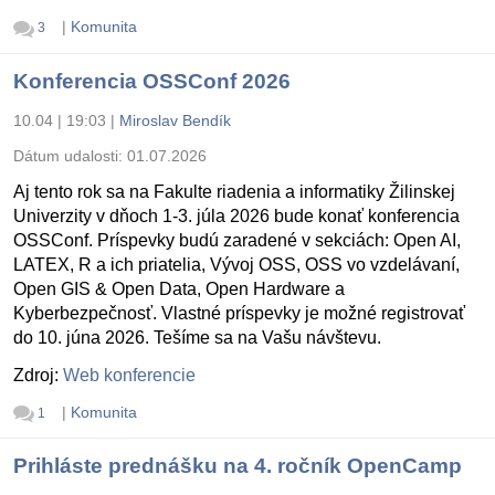
|
Komunita
3
Konferencia OSSConf 2026
10.04 | 19:03
|
Miroslav Bendík
Dátum udalosti:
01.07.2026
Aj tento rok sa na Fakulte riadenia a informatiky Žilinskej
Univerzity v dňoch 1-3. júla 2026 bude konať konferencia
OSSConf. Príspevky budú zaradené v sekciách: Open AI,
LATEX, R a ich priatelia, Vývoj OSS, OSS vo vzdelávaní,
Open GIS & Open Data, Open Hardware a
Kyberbezpečnosť. Vlastné príspevky je možné registrovať
do 10. júna 2026. Tešíme sa na Vašu návštevu.
Zdroj:
Web konferencie
|
Komunita
1
Prihláste prednášku na 4. ročník OpenCamp