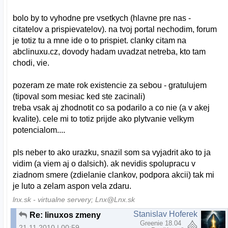
bolo by to vyhodne pre vsetkych (hlavne pre nas -
citatelov a prispievatelov). na tvoj portal nechodim, forum
je totiz tu a mne ide o to prispiet. clanky citam na
abclinuxu.cz, dovody hadam uvadzat netreba, kto tam
chodi, vie.
pozeram ze mate rok existencie za sebou - gratulujem
(tipoval som mesiac ked ste zacinali)
treba vsak aj zhodnotit co sa podarilo a co nie (a v akej
kvalite). cele mi to totiz prijde ako plytvanie velkym
potencialom....
pls neber to ako urazku, snazil som sa vyjadrit ako to ja
vidim (a viem aj o dalsich). ak nevidis spolupracu v
ziadnom smere (zdielanie clankov, podpora akcii) tak mi
je luto a zelam aspon vela zdaru.
lnx.sk - virtualne servery; Lnx@Lnx.sk
Stanislav Hoferek
Re: linuxos zmeny
Greenie 18.04
21.11.2010 | 00:59