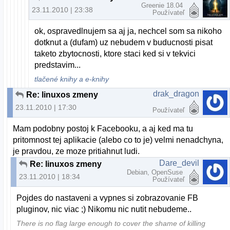
Greenie 18.04
23.11.2010 | 23:38
Používateľ
ok, ospravedlnujem sa aj ja, nechcel som sa nikoho
dotknut a (dufam) uz nebudem v buducnosti pisat
taketo zbytocnosti, ktore staci ked si v tekvici
predstavim...
tlačené knihy a e-knihy
drak_dragon
Re: linuxos zmeny
23.11.2010 | 17:30
Používateľ
Mam podobny postoj k Facebooku, a aj ked ma tu
pritomnost tej aplikacie (alebo co to je) velmi nenadchyna,
je pravdou, ze moze pritiahnut ludi.
Dare_devil
Re: linuxos zmeny
Debian, OpenSuse
23.11.2010 | 18:34
Používateľ
Pojdes do nastaveni a vypnes si zobrazovanie FB
pluginov, nic viac ;) Nikomu nic nutit nebudeme..
There is no flag large enough to cover the shame of killing