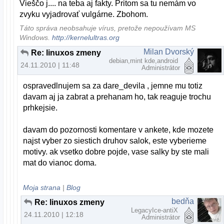
Vieščo j.... na teba aj fakty. Pritom sa tu nemám vo
zvyku vyjadrovať vulgárne. Zbohom.
Táto správa neobsahuje vírus, pretože nepoužívam MS
Windows.
http://kernelultras.org
Milan Dvorský
Re: linuxos zmeny
debian,mint kde,android
24.11.2010 | 11:48
Administrátor
ospravedlnujem sa za dare_devila , jemne mu totiz
davam aj ja zabrat a prehanam ho, tak reaguje trochu
prhkejsie.
davam do pozornosti komentare v ankete, kde mozete
najst vyber zo siestich druhov salok, este vyberieme
motivy. ak vsetko dobre pojde, vase salky by ste mali
mat do vianoc doma.
Moja strana
|
Blog
bedňa
Re: linuxos zmeny
LegacyIce-antiX
24.11.2010 | 12:18
Administrátor