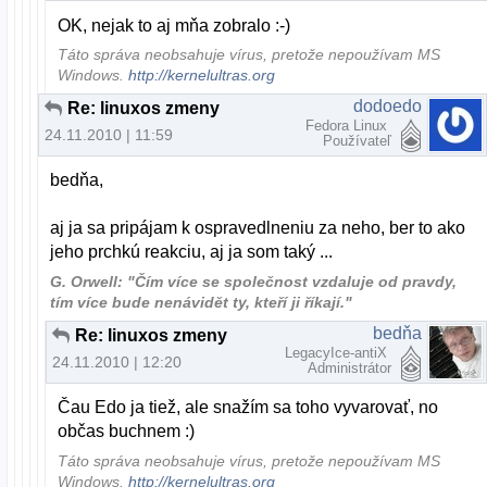
OK, nejak to aj mňa zobralo :-)
Táto správa neobsahuje vírus, pretože nepoužívam MS
Windows.
http://kernelultras.org
dodoedo
Re: linuxos zmeny
Fedora Linux
24.11.2010 | 11:59
Používateľ
bedňa,
aj ja sa pripájam k ospravedlneniu za neho, ber to ako
jeho prchkú reakciu, aj ja som taký ...
G. Orwell: "Čím více se společnost vzdaluje od pravdy,
tím více bude nenávidět ty, kteří ji říkají."
bedňa
Re: linuxos zmeny
LegacyIce-antiX
24.11.2010 | 12:20
Administrátor
Čau Edo ja tiež, ale snažím sa toho vyvarovať, no
občas buchnem :)
Táto správa neobsahuje vírus, pretože nepoužívam MS
Windows.
http://kernelultras.org