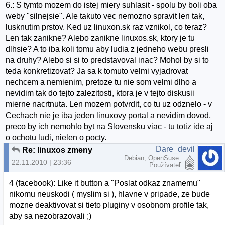
6.: S tymto mozem do istej miery suhlasit - spolu by boli oba
weby "silnejsie". Ale takuto vec nemozno spravit len tak,
lusknutim prstov. Ked uz linuxon.sk raz vznikol, co teraz?
Len tak zanikne? Alebo zanikne linuxos.sk, ktory je tu
dlhsie? A to iba koli tomu aby ludia z jedneho webu presli
na druhy? Alebo si si to predstavoval inac? Mohol by si to
teda konkretizovat? Ja sa k tomuto velmi vyjadrovat
nechcem a nemienim, pretoze tu nie som velmi dlho a
nevidim tak do tejto zalezitosti, ktora je v tejto diskusii
mierne nacrtnuta. Len mozem potvrdit, co tu uz odznelo - v
Cechach nie je iba jeden linuxovy portal a nevidim dovod,
preco by ich nemohlo byt na Slovensku viac - tu totiz ide aj
o ochotu ludi, nielen o pocty.
Dare_devil
Re: linuxos zmeny
Debian, OpenSuse
22.11.2010 | 23:36
Používateľ
4 (facebook): Like it button a "Poslat odkaz znamemu"
nikomu neuskodi ( myslim si ), hlavne v pripade, ze bude
mozne deaktivovat si tieto pluginy v osobnom profile tak,
aby sa nezobrazovali ;)