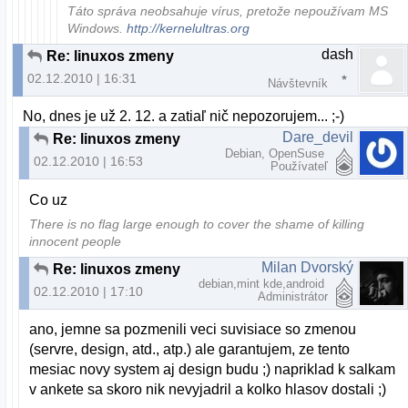
Táto správa neobsahuje vírus, pretože nepoužívam MS
Windows.
http://kernelultras.org
dash
Re: linuxos zmeny
02.12.2010 | 16:31
Návštevník
No, dnes je už 2. 12. a zatiaľ nič nepozorujem... ;-)
Dare_devil
Re: linuxos zmeny
Debian, OpenSuse
02.12.2010 | 16:53
Používateľ
Co uz
There is no flag large enough to cover the shame of killing
innocent people
Milan Dvorský
Re: linuxos zmeny
debian,mint kde,android
02.12.2010 | 17:10
Administrátor
ano, jemne sa pozmenili veci suvisiace so zmenou
(servre, design, atd., atp.) ale garantujem, ze tento
mesiac novy system aj design budu ;) napriklad k salkam
v ankete sa skoro nik nevyjadril a kolko hlasov dostali ;)