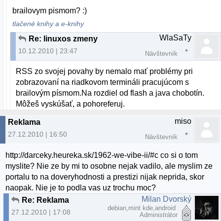
brailovym pismom? :)
tlačené knihy a e-knihy
WlaSaTy
Re: linuxos zmeny
10.12.2010 | 23:47
Návštevník
RSS zo svojej povahy by nemalo mať problémy pri
zobrazovaní na riadkovom termináli pracujúcom s
brailovým písmom.Na rozdiel od flash a java chobotín.
Môžeš vyskúšať, a pohoreferuj.
miso
Reklama
27.12.2010 | 16:50
Návštevník
http://darceky.heureka.sk/1962-we-vibe-ii/#c co si o tom
myslite? Nie ze by mi to osobne nejak vadilo, ale myslim ze
portalu to na doveryhodnosti a prestizi nijak neprida, skor
naopak. Nie je to podla vas uz trochu moc?
Milan Dvorský
Re: Reklama
debian,mint kde,android
27.12.2010 | 17:08
Administrátor