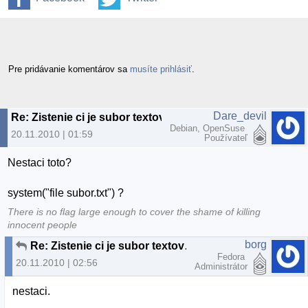
Pre pridávanie komentárov sa
musíte prihlásiť
.
Dare_devil
Re: Zistenie ci je subor textovy v C
Debian, OpenSuse
20.11.2010 | 01:59
Používateľ
Nestaci toto?
system("file subor.txt") ?
There is no flag large enough to cover the shame of killing
innocent people
borg
Re: Zistenie ci je subor textovy v C
Fedora
20.11.2010 | 02:56
Administrátor
nestaci.