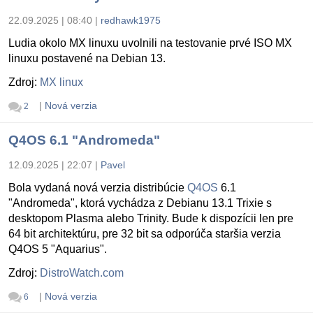
22.09.2025 | 08:40
|
redhawk1975
Ludia okolo MX linuxu uvolnili na testovanie prvé ISO MX
linuxu postavené na Debian 13.
Zdroj:
MX linux
|
Nová verzia
2
Q4OS 6.1 "Andromeda"
12.09.2025 | 22:07
|
Pavel
Bola vydaná nová verzia distribúcie
Q4OS
6.1
"Andromeda", ktorá vychádza z Debianu 13.1 Trixie s
desktopom Plasma alebo Trinity. Bude k dispozícii len pre
64 bit architektúru, pre 32 bit sa odporúča staršia verzia
Q4OS 5 "Aquarius".
Zdroj:
DistroWatch.com
|
Nová verzia
6