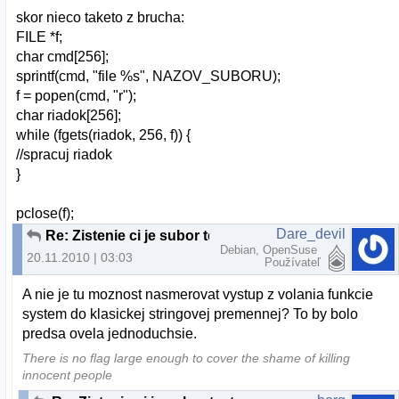
skor nieco taketo z brucha:
FILE *f;
char cmd[256];
sprintf(cmd, "file %s", NAZOV_SUBORU);
f = popen(cmd, "r");
char riadok[256];
while (fgets(riadok, 256, f)) {
//spracuj riadok
}
pclose(f);
Dare_devil
Re: Zistenie ci je subor textovy v C
Debian, OpenSuse
20.11.2010 | 03:03
Používateľ
A nie je tu moznost nasmerovat vystup z volania funkcie
system do klasickej stringovej premennej? To by bolo
predsa ovela jednoduchsie.
There is no flag large enough to cover the shame of killing
innocent people