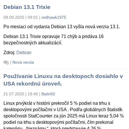
Debian 13.1 Trixie
08.09.2025 | 09:01
|
redhawk1975
Po mesiaci od vydania Debian 13 vyšla nová verzia 13.1.
Debian 13.1 Trixie opravuje 71 chýb a pridáva 16
bezpečnostných aktualizácií.
Zdroj:
Debian
|
Nová verzia
Používanie Linuxu na desktopoch dosiahlo v
USA rekordnú úroveň.
21.07.2025 | 19:40
|
Balin50
Linux prvýkrát v histórii prekročil 5 % podiel na trhu s
desktopovými počítačmi v USA . Podľa globálnych štatistík
spoločnosti StatCounter za jún 2025 má Linux teraz 5,04 %
podiel na trhu s desktopovými počítačmi, čím prekonal
kategóriu „ Neznámy “, ktorá predstavuje 4,76 %.