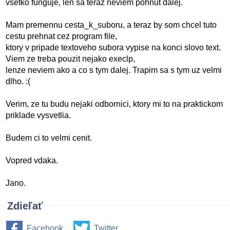
vsetko funguje, len sa teraz neviem pohnut dalej.
Mam premennu cesta_k_suboru, a teraz by som chcel tuto
cestu prehnat cez program file,
ktory v pripade textoveho subora vypise na konci slovo text.
Viem ze treba pouzit nejako execlp,
lenze neviem ako a co s tym dalej. Trapim sa s tym uz velmi
dlho. :(
Verim, ze tu budu nejaki odbornici, ktory mi to na praktickom
priklade vysvetlia.
Budem ci to velmi cenit.
Vopred vdaka.
Jano.
Zdieľať
Facebook
Twitter