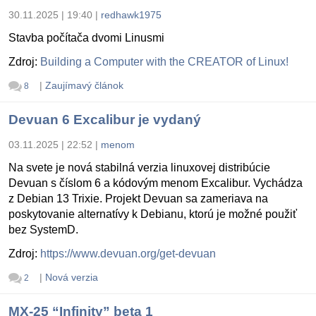
30.11.2025 | 19:40
|
redhawk1975
Stavba počítača dvomi Linusmi
Zdroj:
Building a Computer with the CREATOR of Linux!
|
Zaujímavý článok
8
Devuan 6 Excalibur je vydaný
03.11.2025 | 22:52
|
menom
Na svete je nová stabilná verzia linuxovej distribúcie
Devuan s číslom 6 a kódovým menom Excalibur. Vychádza
z Debian 13 Trixie. Projekt Devuan sa zameriava na
poskytovanie alternatívy k Debianu, ktorú je možné použiť
bez SystemD.
Zdroj:
https://www.devuan.org/get-devuan
|
Nová verzia
2
MX-25 “Infinity” beta 1