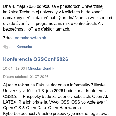
Dňa 4. mája 2026 od 9:00 sa v priestoroch Univerzitnej
knižnice Technickej univerzity v Košiciach bude konať
namakaný deň, teda deň nabitý prednáškami a workshopmi
o vzdelávaní v IT, programovaní, mikrokontroléroch, AI,
bezpečnosti, IoT a o ďalších témach.
Zdroj:
namakanyden.sk
|
Komunita
3
Konferencia OSSConf 2026
10.04 | 19:03
|
Miroslav Bendík
Dátum udalosti:
01.07.2026
Aj tento rok sa na Fakulte riadenia a informatiky Žilinskej
Univerzity v dňoch 1-3. júla 2026 bude konať konferencia
OSSConf. Príspevky budú zaradené v sekciách: Open AI,
LATEX, R a ich priatelia, Vývoj OSS, OSS vo vzdelávaní,
Open GIS & Open Data, Open Hardware a
Kyberbezpečnosť. Vlastné príspevky je možné registrovať