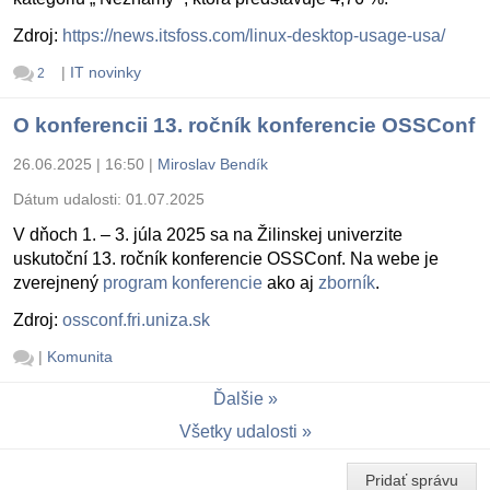
Zdroj:
https://news.itsfoss.com/linux-desktop-usage-usa/
|
IT novinky
2
O konferencii 13. ročník konferencie OSSConf
26.06.2025 | 16:50
|
Miroslav Bendík
Dátum udalosti:
01.07.2025
V dňoch 1. – 3. júla 2025 sa na Žilinskej univerzite
uskutoční 13. ročník konferencie OSSConf. Na webe je
zverejnený
program konferencie
ako aj
zborník
.
Zdroj:
ossconf.fri.uniza.sk
|
Komunita
Ďalšie
Všetky udalosti
Pridať správu