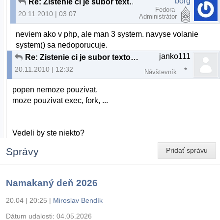
borg
Re: Zistenie ci je subor textovy v C
Fedora
20.11.2010 | 03:07
Administrátor
neviem ako v php, ale man 3 system. navyse volanie
system() sa nedoporucuje.
janko111
Re: Zistenie ci je subor textovy v C
20.11.2010 | 12:32
Návštevník
popen nemoze pouzivat,
moze pouzivat exec, fork, ...
Vedeli by ste niekto?
Správy
Pridať správu
Namakaný deň 2026
20.04 | 20:25
|
Miroslav Bendík
Dátum udalosti:
04.05.2026