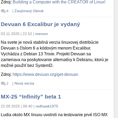
Zdroj:
Building a Computer with the CREATOR of Linux!
|
Zaujímavý článok
8
Devuan 6 Excalibur je vydaný
03.11.2025 | 22:52
|
menom
Na svete je nová stabilná verzia linuxovej distribúcie
Devuan s číslom 6 a kódovým menom Excalibur.
Vychádza z Debian 13 Trixie. Projekt Devuan sa
zameriava na poskytovanie alternatívy k Debianu, ktorú je
možné použiť bez SystemD.
Zdroj:
https://www.devuan.org/get-devuan
|
Nová verzia
2
MX-25 “Infinity” beta 1
22.09.2025 | 08:40
|
redhawk1975
Ludia okolo MX linuxu uvolnili na testovanie prvé ISO MX