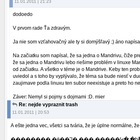
11.01.2011 | 21:23
dodoedo
V prvom rade Ťa zdravým.
Ja nie som vzťahovačný ale ty si domýšľavý ;) áno napísal
Na začiatku som napísal, že sa jedna o Mandrivu, čiže pr
že sa jedna o Mandrivu lebo riešime problém v linuxe Ma
od začiatku. A všetko v téme je o Mandrive. Keby ten prob
uviedol a s toho by vyplývalo, že téma sa bude niesť v du
zaujimave podla linuxu ten subor neexistuje a preto ho nev
Záver: Nemyl si pojmy s dojmami :D. mier
Re: nejde vypraznit trash
11.01.2011 | 20:53
A ešte jedna vec, všetci sa tvária, že je úplne normálne, ž