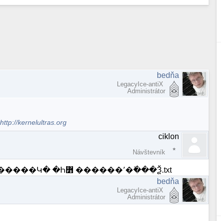
bedňa
LegacyIce-antiX
Administrátor
.
http://kernelultras.org
ciklon
Návštevník
tot je nazov suboru �������� �ӫ��Ἴ� ��� �����Կ� �Һ٬������ ߻�߫���Ѯ.txt
bedňa
LegacyIce-antiX
Administrátor