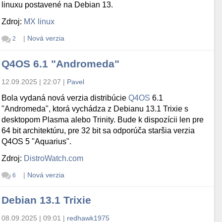
linuxu postavené na Debian 13.
Zdroj:
MX linux
|
Nová verzia
2
Q4OS 6.1 "Andromeda"
12.09.2025 | 22:07
|
Pavel
Bola vydaná nová verzia distribúcie
Q4OS
6.1
"Andromeda", ktorá vychádza z Debianu 13.1 Trixie s
desktopom Plasma alebo Trinity. Bude k dispozícii len pre
64 bit architektúru, pre 32 bit sa odporúča staršia verzia
Q4OS 5 "Aquarius".
Zdroj:
DistroWatch.com
|
Nová verzia
6
Debian 13.1 Trixie
08.09.2025 | 09:01
|
redhawk1975