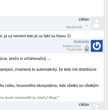
ciklon
Návštevník
. ja uz neviem toto je uz fakt na hlavu :D
dodoedo
Fedora Linux
Používateľ
cie, prečo si vzťahovačný ....
 neprejaví, znamená to automaticky, že tieto iné distribúcie
ého celku, linuxového ekosystému, kde všetko so všetkým
 bude nenávidět ty, kteří ji říkají."
ciklon