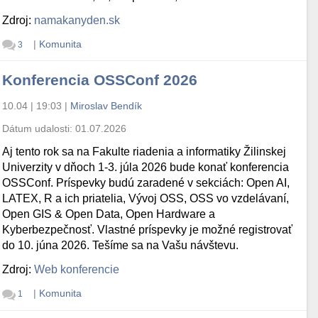
Zdroj:
namakanyden.sk
|
Komunita
3
Konferencia OSSConf 2026
10.04 | 19:03
|
Miroslav Bendík
Dátum udalosti:
01.07.2026
Aj tento rok sa na Fakulte riadenia a informatiky Žilinskej
Univerzity v dňoch 1-3. júla 2026 bude konať konferencia
OSSConf. Príspevky budú zaradené v sekciách: Open AI,
LATEX, R a ich priatelia, Vývoj OSS, OSS vo vzdelávaní,
Open GIS & Open Data, Open Hardware a
Kyberbezpečnosť. Vlastné príspevky je možné registrovať
do 10. júna 2026. Tešíme sa na Vašu návštevu.
Zdroj:
Web konferencie
|
Komunita
1