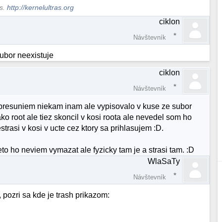
ws.
http://kernelultras.org
ciklon
Návštevník
subor neexistuje
ciklon
Návštevník
 presuniem niekam inam ale vypisovalo v kuse ze subor
ko root ale tiez skoncil v kosi roota ale nevedel som ho
rasi v kosi v ucte cez ktory sa prihlasujem :D.
to ho neviem vymazat ale fyzicky tam je a strasi tam. :D
WlaSaTy
Návštevník
, pozri sa kde je trash prikazom: