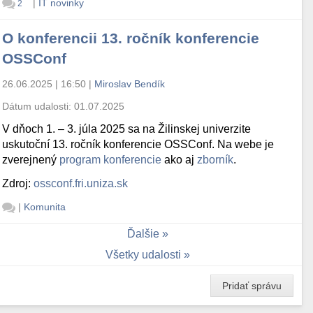
|
IT novinky
2
O konferencii 13. ročník konferencie
OSSConf
26.06.2025 | 16:50
|
Miroslav Bendík
Dátum udalosti:
01.07.2025
V dňoch 1. – 3. júla 2025 sa na Žilinskej univerzite
uskutoční 13. ročník konferencie OSSConf. Na webe je
zverejnený
program konferencie
ako aj
zborník
.
Zdroj:
ossconf.fri.uniza.sk
|
Komunita
Ďalšie
Všetky udalosti
Pridať správu