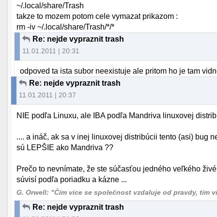
~/.local/share/Trash
takze to mozem potom cele vymazat prikazom :
rm -iv ~/.local/share/Trash/*/*
Re: nejde vypraznit trash
11.01.2011 | 20:31
odpoved ta ista subor neexistuje ale pritom ho je tam vidno
Re: nejde vypraznit trash
11.01.2011 | 20:37
NIE podľa Linuxu, ale IBA podľa Mandriva linuxovej distribú
.... a ináč, ak sa v inej linuxovej distribúcii tento (asi) bug
sú LEPŠIE ako Mandriva ??
Prečo to nevnímate, že ste súčasťou jedného veľkého živ
súvisí podľa poriadku a kázne ...
G. Orwell: "Čím více se společnost vzdaluje od pravdy, tím více
Re: nejde vypraznit trash