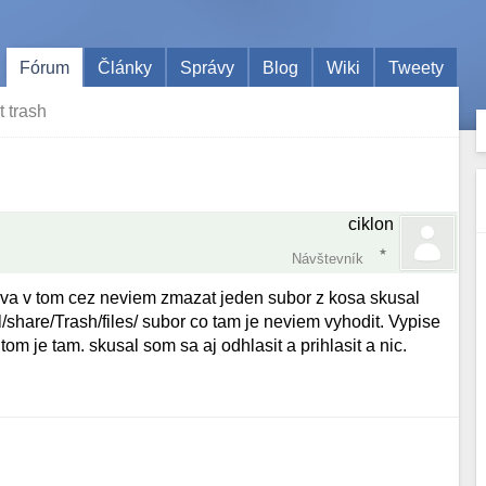
Fórum
Články
Správy
Blog
Wiki
Tweety
t trash
ciklon
Návštevník
a v tom cez neviem zmazat jeden subor z kosa skusal
/share/Trash/files/ subor co tam je neviem vyhodit. Vypise
m je tam. skusal som sa aj odhlasit a prihlasit a nic.