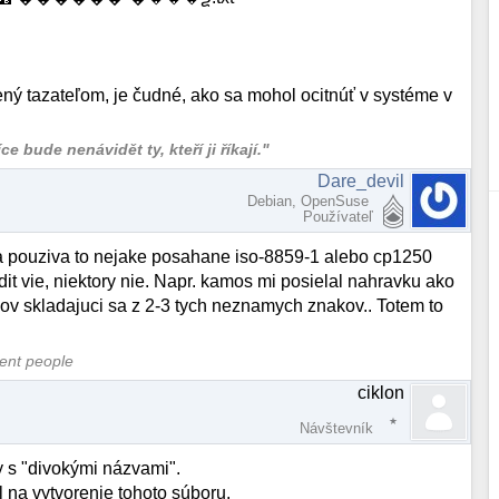
ený tazateľom, je čudné, ako sa mohol ocitnúť v systéme v
 bude nenávidět ty, kteří ji říkají."
Dare_devil
Debian, OpenSuse
Používateľ
 a pouziva to nejake posahane iso-8859-1 alebo cp1250
dit vie, niektory nie. Napr. kamos mi posielal nahravku ako
ov skladajuci sa z 2-3 tych neznamych znakov.. Totem to
cent people
ciklon
Návštevník
y s "divokými názvami".
 na vytvorenie tohoto súboru.