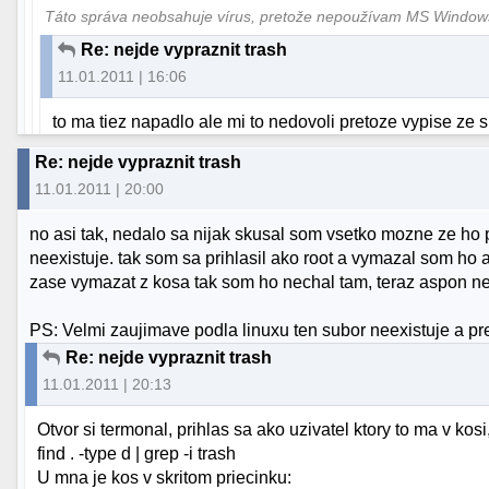
Táto správa neobsahuje vírus, pretože nepoužívam MS Windo
Re: nejde vypraznit trash
11.01.2011 | 16:06
to ma tiez napadlo ale mi to nedovoli pretoze vypise ze 
Re: nejde vypraznit trash
11.01.2011 | 20:00
no asi tak, nedalo sa nijak skusal som vsetko mozne ze ho
neexistuje. tak som sa prihlasil ako root a vymazal som ho a
zase vymazat z kosa tak som ho nechal tam, teraz aspon nest
PS: Velmi zaujimave podla linuxu ten subor neexistuje a pre
Re: nejde vypraznit trash
11.01.2011 | 20:13
Otvor si termonal, prihlas sa ako uzivatel ktory to ma v kosi
find . -type d | grep -i trash
U mna je kos v skritom priecinku: