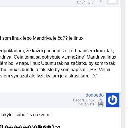
Návštevník
 som linux lebo Mandriva je čo?? je linux.
edpokladám, že každí pochopí, že keď napíšem linux tak,
ndriva. Cela téma sa pohybuje v „
množine
“ Mandriva linux
lém bol v napr. linux Ubuntu tak na začiatku by som to tak
chu linux Ubundu a tak isto by som napísal : „PS: Velmi
iem vymazat ale fyzicky tam je a strasi tam. :D.“
dodoedo
Fedora Linux
Používateľ
e takýto "súbor" s názvom :
�������� �ӫ��Ἴ� ��� �����Կ� �Һ٬������ ߻�߫���Ѯ.txt