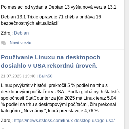
Po mesiaci od vydania Debian 13 vyšla nová verzia 13.1.
Debian 13.1 Trixie opravuje 71 chýb a pridáva 16
bezpečnostných aktualizácií.
Zdroj:
Debian
|
Nová verzia
Používanie Linuxu na desktopoch
dosiahlo v USA rekordnú úroveň.
21.07.2025 | 19:40
|
Balin50
Linux prvýkrát v histórii prekročil 5 % podiel na trhu s
desktopovými počítačmi v USA . Podľa globálnych štatistík
spoločnosti StatCounter za jún 2025 má Linux teraz 5,04
% podiel na trhu s desktopovými počítačmi, čím prekonal
kategóriu „ Neznámy “, ktorá predstavuje 4,76 %.
Zdroj:
https://news.itsfoss.com/linux-desktop-usage-usa/