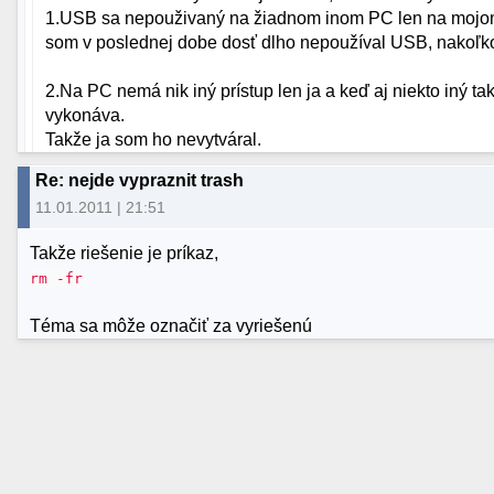
1.USB sa nepouživaný na žiadnom inom PC len na mojom a
som v poslednej dobe dosť dlho nepoužíval USB, nakoľko 
2.Na PC nemá nik iný prístup len ja a keď aj niekto iný 
vykonáva.
Takže ja som ho nevytváral.
Re: nejde vypraznit trash
11.01.2011 | 21:51
Takže riešenie je príkaz,
rm -fr
Téma sa môže označiť za vyriešenú