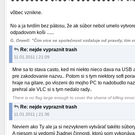
vôbec vznikne.
No a ja tvrdím bez pátosu, že ak súbor nebol umelo vytvor
odpadovom koši ......
G. Orwell: "Čím více se společnost vzdaluje od pravdy, tím více
Re: nejde vypraznit trash
11.01.2011 | 21:09
Mne sa to stava casto, ked mi niekto nieco dava na USB
pre zakodovanie nazvu.. Potom si s tym niektory soft pora
hraje na gitare, po vlozeni do mojho PC to nadobudlo naz
prehral ale VLC si s tym nedalo rady..
There is no flag large enough to cover the shame of killing inno
Re: nejde vypraznit trash
11.01.2011 | 21:36
Neviem ako Ty ale ja si nezvyknem vytvárať takéto súbor
A niesom si vedomý žiadnej činnosti, ktorú som vykonával