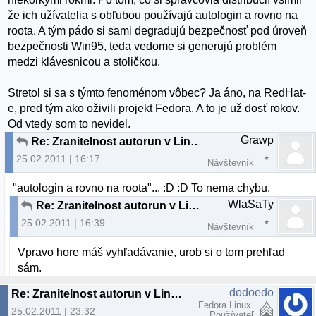
že ich užívatelia s obľubou používajú autologin a rovno na
roota. A tým pádo si sami degradujú bezpečnosť pod úroveň
bezpečnosti Win95, teda vedome si generujú problém
medzi klávesnicou a stoličkou.
Stretol si sa s týmto fenoménom vôbec? Ja áno, na RedHat-
e, pred tým ako oživili projekt Fedora. A to je už dosť rokov.
Od vtedy som to nevidel.
Grawp
Re: Zranitelnost autorun v Linuxe
25.02.2011 | 16:17
Návštevník
"autologin a rovno na roota"... :D :D To nema chybu.
WlaSaTy
Re: Zranitelnost autorun v Linuxe
25.02.2011 | 16:39
Návštevník
Vpravo hore máš vyhľadávanie, urob si o tom prehľad
sám.
dodoedo
Re: Zranitelnost autorun v Linuxe
Fedora Linux
25.02.2011 | 23:32
Používateľ