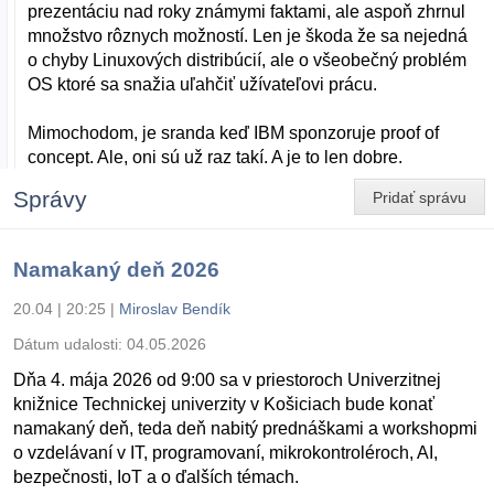
prezentáciu nad roky známymi faktami, ale aspoň zhrnul
množstvo rôznych možností. Len je škoda že sa nejedná
o chyby Linuxových distribúcií, ale o všeobečný problém
OS ktoré sa snažia uľahčiť užívateľovi prácu.
Mimochodom, je sranda keď IBM sponzoruje proof of
concept. Ale, oni sú už raz takí. A je to len dobre.
Správy
Pridať správu
Namakaný deň 2026
20.04 | 20:25
|
Miroslav Bendík
Dátum udalosti:
04.05.2026
Dňa 4. mája 2026 od 9:00 sa v priestoroch Univerzitnej
knižnice Technickej univerzity v Košiciach bude konať
namakaný deň, teda deň nabitý prednáškami a workshopmi
o vzdelávaní v IT, programovaní, mikrokontroléroch, AI,
bezpečnosti, IoT a o ďalších témach.