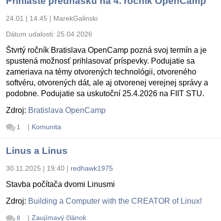
Prihláste prednášku na 4. ročník OpenCamp
24.01 | 14:45
|
MarekGalinski
Dátum udalosti:
25.04.2026
Štvrtý ročník Bratislava OpenCamp pozná svoj termín a je
spustená možnosť prihlasovať príspevky. Podujatie sa
zameriava na témy otvorených technológii, otvoreného
softvéru, otvorených dát, ale aj otvorenej verejnej správy a
podobne. Podujatie sa uskutoční 25.4.2026 na FIIT STU.
Zdroj:
Bratislava OpenCamp
|
Komunita
1
Linus a Linus
30.11.2025 | 19:40
|
redhawk1975
Stavba počítača dvomi Linusmi
Zdroj:
Building a Computer with the CREATOR of Linux!
|
Zaujímavý článok
8