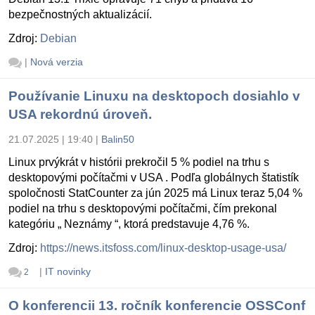
bezpečnostných aktualizácií.
Zdroj:
Debian
|
Nová verzia
Používanie Linuxu na desktopoch dosiahlo v
USA rekordnú úroveň.
21.07.2025 | 19:40
|
Balin50
Linux prvýkrát v histórii prekročil 5 % podiel na trhu s
desktopovými počítačmi v USA . Podľa globálnych štatistík
spoločnosti StatCounter za jún 2025 má Linux teraz 5,04 %
podiel na trhu s desktopovými počítačmi, čím prekonal
kategóriu „ Neznámy “, ktorá predstavuje 4,76 %.
Zdroj:
https://news.itsfoss.com/linux-desktop-usage-usa/
|
IT novinky
2
O konferencii 13. ročník konferencie OSSConf