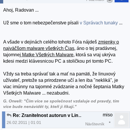
Ahoj, Radovan ...
Už sme o tom nebezpečenstve písali
v Správach tunaky
...
A všade v dejinách celého tohoto Fóra nájdeš
zmienky o
najväčšom malware všetkých Čias
, áno o tej pradávnej,
tajomnej
Matke Všetkých Malware
, ktorá sa vraj ukrýva
kdesi medzi klávesnicou PC a stoličkou pri tomto PC.
Vždy sa treba správať tak a mať na pamäti, že linuxový
užívateľ, pretože sa prirodzene učí a len iba "nekliká", je
viac imúnny na tajomné zvádzanie a nočné šeptania Matky
Všetkých Malware ... nezabudni.
G. Orwell: "Čím více se společnost vzdaluje od pravdy, tím
více bude nenávidět ty, kteří ji říkají."
miso
Re: Zranitelnost autorun v Linuxe
26.02.2011 | 01:01
Návštevník