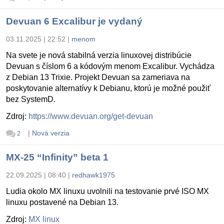
Devuan 6 Excalibur je vydaný
03.11.2025 | 22:52
|
menom
Na svete je nová stabilná verzia linuxovej distribúcie
Devuan s číslom 6 a kódovým menom Excalibur. Vychádza
z Debian 13 Trixie. Projekt Devuan sa zameriava na
poskytovanie alternatívy k Debianu, ktorú je možné použiť
bez SystemD.
Zdroj:
https://www.devuan.org/get-devuan
|
Nová verzia
2
MX-25 “Infinity” beta 1
22.09.2025 | 08:40
|
redhawk1975
Ludia okolo MX linuxu uvolnili na testovanie prvé ISO MX
linuxu postavené na Debian 13.
Zdroj:
MX linux