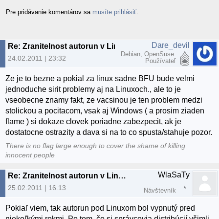
Pre pridávanie komentárov sa
musíte prihlásiť
.
Dare_devil
Re: Zranitelnost autorun v Linuxe
Debian, OpenSuse
24.02.2011 | 23:32
Používateľ
Ze je to bezne a pokial za linux sadne BFU bude velmi
jednoduche sirit problemy aj na Linuxoch., ale to je
vseobecne znamy fakt, ze vacsinou je ten problem medzi
stolickou a pocitacom, vsak aj Windows ( a prosim ziaden
flame ) si dokaze clovek poriadne zabezpecit, ak je
dostatocne ostrazity a dava si na to co spusta/stahuje pozor.
There is no flag large enough to cover the shame of killing
innocent people
WlaSaTy
Re: Zranitelnost autorun v Linuxe
25.02.2011 | 16:13
Návštevník
Pokiaľ viem, tak autorun pod Linuxom bol vypnutý pred
niekoľkými rokmi. Po tom, čo si správcovia distribúcií všimli