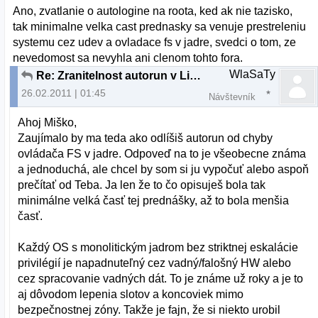
Ano, zvatlanie o autologine na roota, ked ak nie tazisko,
tak minimalne velka cast prednasky sa venuje prestreleniu
systemu cez udev a ovladace fs v jadre, svedci o tom, ze
nevedomost sa nevyhla ani clenom tohto fora.
WlaSaTy
Re: Zranitelnost autorun v Linuxe
26.02.2011 | 01:45
Návštevník
Ahoj Miško,
Zaujímalo by ma teda ako odlíšiš autorun od chyby
ovládača FS v jadre. Odpoveď na to je všeobecne známa
a jednoduchá, ale chcel by som si ju vypočuť alebo aspoň
prečítať od Teba. Ja len že to čo opisuješ bola tak
minimálne velká časť tej prednášky, až to bola menšia
časť.
Každý OS s monolitickým jadrom bez striktnej eskalácie
privilégií je napadnuteľný cez vadný/falošný HW alebo
cez spracovanie vadných dát. To je známe už roky a je to
aj dôvodom lepenia slotov a koncoviek mimo
bezpečnostnej zóny. Takže je fajn, že si niekto urobil