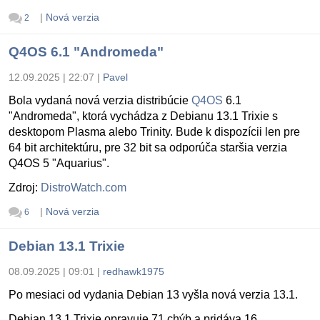
|
Nová verzia
2
Q4OS 6.1 "Andromeda"
12.09.2025 | 22:07
|
Pavel
Bola vydaná nová verzia distribúcie
Q4OS
6.1
"Andromeda", ktorá vychádza z Debianu 13.1 Trixie s
desktopom Plasma alebo Trinity. Bude k dispozícii len pre
64 bit architektúru, pre 32 bit sa odporúča staršia verzia
Q4OS 5 "Aquarius".
Zdroj:
DistroWatch.com
|
Nová verzia
6
Debian 13.1 Trixie
08.09.2025 | 09:01
|
redhawk1975
Po mesiaci od vydania Debian 13 vyšla nová verzia 13.1.
Debian 13.1 Trixie opravuje 71 chýb a pridáva 16