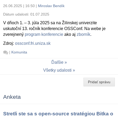
26.06.2025 | 16:50
|
Miroslav Bendík
Dátum udalosti:
01.07.2025
V dňoch 1. – 3. júla 2025 sa na Žilinskej univerzite
uskutoční 13. ročník konferencie OSSConf. Na webe je
zverejnený
program konferencie
ako aj
zborník
.
Zdroj:
ossconf.fri.uniza.sk
|
Komunita
Ďalšie
Všetky udalosti
Pridať správu
Anketa
Stretli ste sa s open-source stratégiou Bitka o