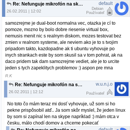
default
Re: Nefunguje mikrofón na skype
Debian
26.02.2011 | 12:02
Používateľ
samozrejme je dual-boot normalna vec, otazka je cí to
pomoze, mozno by bolo dobre riesenie virtual box,
nemusis menit nic s realnym diskom, mozes testovat bez
zmien v realnom systeme, ale neviem ako je to s tvojim
pripadom takto, kazdopadne ak ti ubuntu vyhovuje po
inych strankach este by som skusil sa v tom pohrat, ak na
daco pridem tak dam samozrejme vediet, ale je to urcite
jeden s tych zapeklitych problemov :) aspon pre mna
R.K
w.u.n.j.o
Re: Nefunguje mikrofón na skype
26.02.2011 | 12:12
Používateľ
No toto čo mám teraz mi dosť vyhovuje, už som si ho
pekne prispôsobil atď.. Ja som skôr myslel, že jeden linux
by som si zapínal len na skype napríklad :) mám otca v
česku, málo chodí domov a chceme pokecať
default