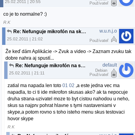
25.02.2011 | 20:55
Používateľ
co je to normalne? :)
R.K
w.u.n.j.o
Re: Nefunguje mikrofón na skype
25.02.2011 | 21:02
Používateľ
Že keď dám Aplikácie -> Zvuk a video -> Zaznam zvuku tak
dobre nahra aj spustí...
default
Re: Nefunguje mikrofón na skype
Debian
25.02.2011 | 21:11
Používateľ
zatial ma napada len toto
01
02
,a este jedna vec ma
napadla, to ci ti ide mikrofon skusas ako? ak ta nepocuje
druha strana-uzivatel moze to byt cistou nahodou u neho,
skus sa najprv pohrat hlavne s tymi nastaveniami v
skype,a potom rovno s toho isteho menu skus testovaci
hovor skype
R.K