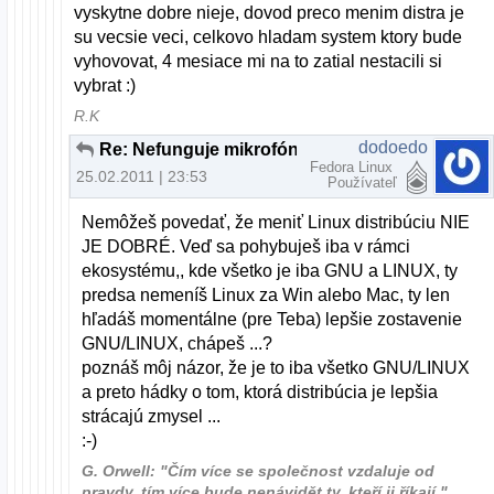
vyskytne dobre nieje, dovod preco menim distra je
su vecsie veci, celkovo hladam system ktory bude
vyhovovat, 4 mesiace mi na to zatial nestacili si
vybrat :)
R.K
dodoedo
Re: Nefunguje mikrofón na skype
Fedora Linux
25.02.2011 | 23:53
Používateľ
Nemôžeš povedať, že meniť Linux distribúciu NIE
JE DOBRÉ. Veď sa pohybuješ iba v rámci
ekosystému,, kde všetko je iba GNU a LINUX, ty
predsa nemeníš Linux za Win alebo Mac, ty len
hľadáš momentálne (pre Teba) lepšie zostavenie
GNU/LINUX, chápeš ...?
poznáš môj názor, že je to iba všetko GNU/LINUX
a preto hádky o tom, ktorá distribúcia je lepšia
strácajú zmysel ...
:-)
G. Orwell: "Čím více se společnost vzdaluje od
pravdy, tím více bude nenávidět ty, kteří ji říkají."