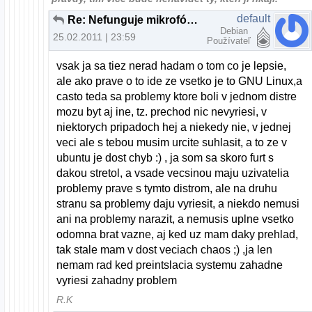
default
Re: Nefunguje mikrofón na skype
Debian
25.02.2011 | 23:59
Používateľ
vsak ja sa tiez nerad hadam o tom co je lepsie,
ale ako prave o to ide ze vsetko je to GNU Linux,a
casto teda sa problemy ktore boli v jednom distre
mozu byt aj ine, tz. prechod nic nevyriesi, v
niektorych pripadoch hej a niekedy nie, v jednej
veci ale s tebou musim urcite suhlasit, a to ze v
ubuntu je dost chyb :) , ja som sa skoro furt s
dakou stretol, a vsade vecsinou maju uzivatelia
problemy prave s tymto distrom, ale na druhu
stranu sa problemy daju vyriesit, a niekdo nemusi
ani na problemy narazit, a nemusis uplne vsetko
odomna brat vazne, aj ked uz mam daky prehlad,
tak stale mam v dost veciach chaos ;) ,ja len
nemam rad ked preintslacia systemu zahadne
vyriesi zahadny problem
R.K