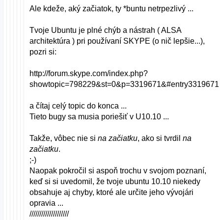
Ale kdeže, aký začiatok, ty *buntu netrpezlivý ...
Tvoje Ubuntu je plné chýb a nástrah ( ALSA
architektúra ) pri používaní SKYPE (o nič lepšie...),
pozri si:
http://forum.skype.com/index.php?
showtopic=798229&st=0&p=3319671&#entry3319671
a čítaj celý topic do konca ...
Tieto bugy sa musia poriešiť v U10.10 ...
Takže, vôbec nie si
na začiatku
, ako si tvrdil
na
začiatku
.
;-)
Naopak pokročil si aspoň trochu v svojom poznaní,
keď si si uvedomil, že tvoje ubuntu 10.10 niekedy
obsahuje aj chyby, ktoré ale určite jeho vývojári
opravia ...
////////////////////