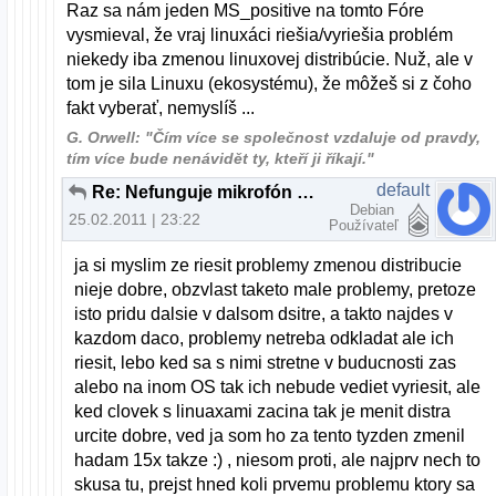
Raz sa nám jeden MS_positive na tomto Fóre
vysmieval, že vraj linuxáci riešia/vyriešia problém
niekedy iba zmenou linuxovej distribúcie. Nuž, ale v
tom je sila Linuxu (ekosystému), že môžeš si z čoho
fakt vyberať, nemyslíš ...
G. Orwell: "Čím více se společnost vzdaluje od pravdy,
tím více bude nenávidět ty, kteří ji říkají."
default
Re: Nefunguje mikrofón na skype
Debian
25.02.2011 | 23:22
Používateľ
ja si myslim ze riesit problemy zmenou distribucie
nieje dobre, obzvlast taketo male problemy, pretoze
isto pridu dalsie v dalsom dsitre, a takto najdes v
kazdom daco, problemy netreba odkladat ale ich
riesit, lebo ked sa s nimi stretne v buducnosti zas
alebo na inom OS tak ich nebude vediet vyriesit, ale
ked clovek s linuaxami zacina tak je menit distra
urcite dobre, ved ja som ho za tento tyzden zmenil
hadam 15x takze :) , niesom proti, ale najprv nech to
skusa tu, prejst hned koli prvemu problemu ktory sa