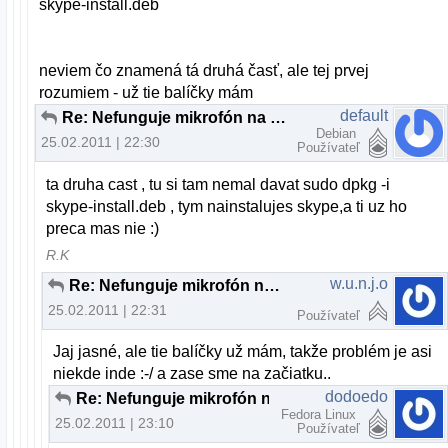
skype-install.deb
neviem čo znamená tá druhá časť, ale tej prvej
rozumiem - už tie balíčky mám
default
Re: Nefunguje mikrofón na skype
Debian
25.02.2011 | 22:30
Používateľ
ta druha cast , tu si tam nemal davat sudo dpkg -i
skype-install.deb , tym nainstalujes skype,a ti uz ho
preca mas nie :)
R.K
w.u.n.j.o
Re: Nefunguje mikrofón na skype
25.02.2011 | 22:31
Používateľ
Jaj jasné, ale tie balíčky už mám, takže problém je asi
niekde inde :-/ a zase sme na začiatku..
dodoedo
Re: Nefunguje mikrofón na skype
Fedora Linux
25.02.2011 | 23:10
Používateľ