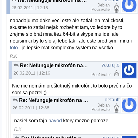
Re: Nefunguje mikrofón na skype
Debian
26.02.2011 | 12:15
Používateľ
napadaju ma dake veci este ale zatial len malickosti,
skusme to zatial nejak rozbehat tam, vo fedore by to
zrejme slo brat mna tiez 64-bit a skype mu ide, ale
netusim ci by to slo aj tebe tak , ale este pred tym , mrkni
toto
, je lepsie mat komplexny system na vsetko
R.K
w.u.n.j.o
Re: Nefunguje mikrofón na skype
26.02.2011 | 12:16
Používateľ
Nie nie nemám preškrtnutý mikrofón, to bolo prvé na čo
som sa pozrel ;)
default
Re: Nefunguje mikrofón na skype
Debian
26.02.2011 | 12:38
Používateľ
nasiel som fajn
navod
ktory mozno pomoze
R.K
w.u.n.j.o