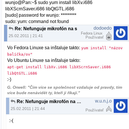
wunjo@Pan:~$ sudo yum install libXv.i686
libXScrnSaver.i686 libQtGTL.i686
[sudo] password for wunjo: *********
sudo: yum: command not found
dodoedo
Re: Nefunguje mikrofón na skype
Fedora Linux
25.02.2011 | 21:41
Používateľ
Vo Fedora Linuxe sa inštaluje takto:
yum install "názov
balíčka/ov"
Vo Ubuntu Linuxe sa inštaluje takto:
apt-get install libXv.i686 libXScrnSaver.i686
libQtGTL.i686
:-)
G. Orwell: "Čím více se společnost vzdaluje od pravdy, tím
více bude nenávidět ty, kteří ji říkají."
w.u.n.j.o
Re: Nefunguje mikrofón na skype
25.02.2011 | 21:44
Používateľ
:-(