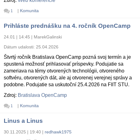
Zdroj:
Web konferencie
|
Komunita
1
Prihláste prednášku na 4. ročník OpenCamp
24.01 | 14:45
|
MarekGalinski
Dátum udalosti:
25.04.2026
Štvrtý ročník Bratislava OpenCamp pozná svoj termín a je
spustená možnosť prihlasovať príspevky. Podujatie sa
zameriava na témy otvorených technológii, otvoreného
softvéru, otvorených dát, ale aj otvorenej verejnej správy a
podobne. Podujatie sa uskutoční 25.4.2026 na FIIT STU.
Zdroj:
Bratislava OpenCamp
|
Komunita
1
Linus a Linus
30.11.2025 | 19:40
|
redhawk1975