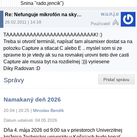
Snina "rado.jencik")
w.u.n.j.o
Re: Nefunguje mikrofón na skype
26.02.2011 | 14:18
Používateľ
TAAAAAAAAAAAAAAAAAAAAAAAAAAK! :)
Treba si otvoriť terminál, napísať tam alsamixer dostat sa na
polozku Capture a stlacat C alebo E .. myslel som si ze
spravne to je vtedy ak su na rovnakej urovni tieto dve casti
Capture ale musia byt na rozdielnej :))) vyriesene
Diky Radovan :D
Správy
Pridať správu
Namakaný deň 2026
20.04 | 20:25
|
Miroslav Bendík
Dátum udalosti:
04.05.2026
Dňa 4. mája 2026 od 9:00 sa v priestoroch Univerzitnej
knižnice Technickej univerzity v Košiciach bude konať