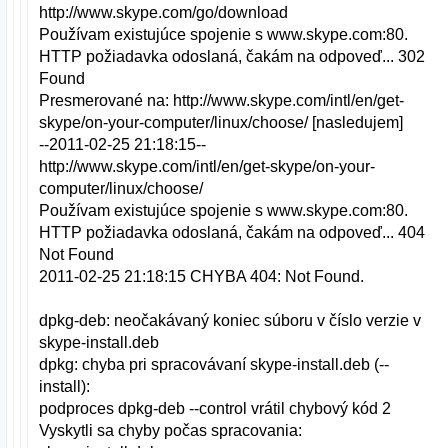
http://www.skype.com/go/download
Používam existujúce spojenie s www.skype.com:80.
HTTP požiadavka odoslaná, čakám na odpoveď... 302
Found
Presmerované na: http://www.skype.com/intl/en/get-
skype/on-your-computer/linux/choose/ [nasledujem]
--2011-02-25 21:18:15--
http://www.skype.com/intl/en/get-skype/on-your-
computer/linux/choose/
Používam existujúce spojenie s www.skype.com:80.
HTTP požiadavka odoslaná, čakám na odpoveď... 404
Not Found
2011-02-25 21:18:15 CHYBA 404: Not Found.
dpkg-deb: neočakávaný koniec súboru v číslo verzie v
skype-install.deb
dpkg: chyba pri spracovávaní skype-install.deb (--
install):
podproces dpkg-deb --control vrátil chybový kód 2
Vyskytli sa chyby počas spracovania: