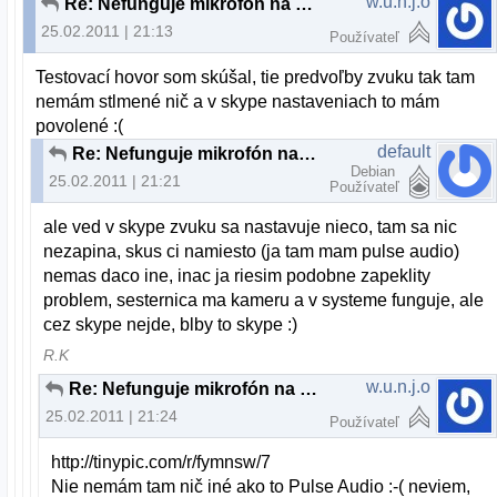
w.u.n.j.o
Re: Nefunguje mikrofón na skype
25.02.2011 | 21:13
Používateľ
Testovací hovor som skúšal, tie predvoľby zvuku tak tam
nemám stlmené nič a v skype nastaveniach to mám
povolené :(
default
Re: Nefunguje mikrofón na skype
Debian
25.02.2011 | 21:21
Používateľ
ale ved v skype zvuku sa nastavuje nieco, tam sa nic
nezapina, skus ci namiesto (ja tam mam pulse audio)
nemas daco ine, inac ja riesim podobne zapeklity
problem, sesternica ma kameru a v systeme funguje, ale
cez skype nejde, blby to skype :)
R.K
w.u.n.j.o
Re: Nefunguje mikrofón na skype
25.02.2011 | 21:24
Používateľ
http://tinypic.com/r/fymnsw/7
Nie nemám tam nič iné ako to Pulse Audio :-( neviem,