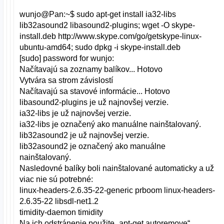
wunjo@Pan:~$ sudo apt-get install ia32-libs
lib32asound2 libasound2-plugins; wget -O skype-
install.deb http://www.skype.com/go/getskype-linux-
ubuntu-amd64; sudo dpkg -i skype-install.deb
[sudo] password for wunjo:
Načítavajú sa zoznamy balíkov... Hotovo
Vytvára sa strom závislostí
Načítavajú sa stavové informácie... Hotovo
libasound2-plugins je už najnovšej verzie.
ia32-libs je už najnovšej verzie.
ia32-libs je označený ako manuálne nainštalovaný.
lib32asound2 je už najnovšej verzie.
lib32asound2 je označený ako manuálne
nainštalovaný.
Nasledovné balíky boli nainštalované automaticky a už
viac nie sú potrebné:
linux-headers-2.6.35-22-generic prboom linux-headers-
2.6.35-22 libsdl-net1.2
timidity-daemon timidity
Na ich odstránenie použite „apt-get autoremove“.