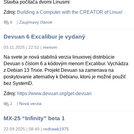
Stavba počítača dvomi Linusmi
Zdroj:
Building a Computer with the CREATOR of Linux!
|
Zaujímavý článok
8
Devuan 6 Excalibur je vydaný
03.11.2025 | 22:52
|
menom
Na svete je nová stabilná verzia linuxovej distribúcie
Devuan s číslom 6 a kódovým menom Excalibur. Vychádza
z Debian 13 Trixie. Projekt Devuan sa zameriava na
poskytovanie alternatívy k Debianu, ktorú je možné použiť
bez SystemD.
Zdroj:
https://www.devuan.org/get-devuan
|
Nová verzia
2
MX-25 “Infinity” beta 1
22.09.2025 | 08:40
|
redhawk1975