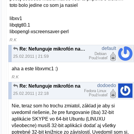
toto bolo jedine co som ja nasiel
libxv1
libqtgtl0.1
libopengl-xscreensaver-perl
R.K
default
Re: Nefunguje mikrofón na skype
Debian
25.02.2011 | 21:59
Používateľ
aha a este libxvmc1 :)
R.K
dodoedo
Re: Nefunguje mikrofón na skype
Fedora Linux
25.02.2011 | 22:18
Používateľ
Nie, teraz som ho trochu zmiatol, základ je aby si
uvedomil riešenie, že pre fungovanie (iba) 32-bit
aplikácie SKYPE vo 64-bit Ubuntu (LINUXU
všeobecne) musíš 32-bit aplikácii dodať aj všetky
potrebné 32-bit knižnice zo závislostí. Uvedomil som si,