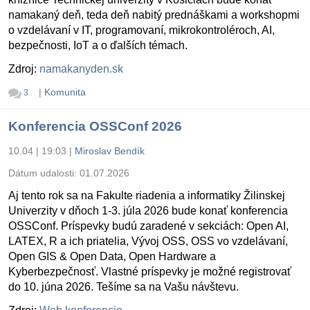
namakaný deň, teda deň nabitý prednáškami a workshopmi
o vzdelávaní v IT, programovaní, mikrokontroléroch, AI,
bezpečnosti, IoT a o ďalších témach.
Zdroj:
namakanyden.sk
|
Komunita
3
Konferencia OSSConf 2026
10.04 | 19:03
|
Miroslav Bendík
Dátum udalosti:
01.07.2026
Aj tento rok sa na Fakulte riadenia a informatiky Žilinskej
Univerzity v dňoch 1-3. júla 2026 bude konať konferencia
OSSConf. Príspevky budú zaradené v sekciách: Open AI,
LATEX, R a ich priatelia, Vývoj OSS, OSS vo vzdelávaní,
Open GIS & Open Data, Open Hardware a
Kyberbezpečnosť. Vlastné príspevky je možné registrovať
do 10. júna 2026. Tešíme sa na Vašu návštevu.