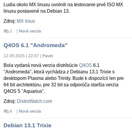
Ludia okolo MX linuxu uvolnili na testovanie prvé ISO MX
linuxu postavené na Debian 13.
Zdroj:
MX linux
|
Nová verzia
2
Q4OS 6.1 "Andromeda"
12.09.2025 | 22:07
|
Pavel
Bola vydaná nová verzia distribúcie
Q4OS
6.1
"Andromeda", ktorá vychádza z Debianu 13.1 Trixie s
desktopom Plasma alebo Trinity. Bude k dispozícii len pre
64 bit architektúru, pre 32 bit sa odporúča staršia verzia
Q4OS 5 "Aquarius".
Zdroj:
DistroWatch.com
|
Nová verzia
6
Debian 13.1 Trixie