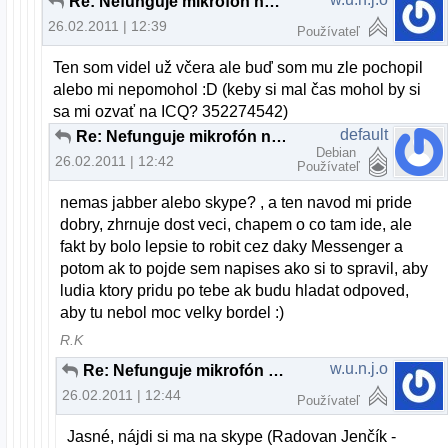
Re: Nefunguje mikrofón na skype
26.02.2011 | 12:39
Používateľ
Ten som videl už včera ale buď som mu zle pochopil
alebo mi nepomohol :D (keby si mal čas mohol by si
sa mi ozvať na ICQ? 352274542)
default
Re: Nefunguje mikrofón na skype
Debian
26.02.2011 | 12:42
Používateľ
nemas jabber alebo skype? , a ten navod mi pride
dobry, zhrnuje dost veci, chapem o co tam ide, ale
fakt by bolo lepsie to robit cez daky Messenger a
potom ak to pojde sem napises ako si to spravil, aby
ludia ktory pridu po tebe ak budu hladat odpoved,
aby tu nebol moc velky bordel :)
R.K
w.u.n.j.o
Re: Nefunguje mikrofón na skype
26.02.2011 | 12:44
Používateľ
Jasné, nájdi si ma na skype (Radovan Jenčík -