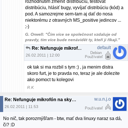
rozhodnutím zmeniť distribúciu, testovať
distribúciu, hlásiť bugy, vyvíjať distribúciu (kód) a
pod. A samozrejme sem-tam aj dať do nosa
niektorému z otravných MS_positive jedincov ...
;-)
G. Orwell: "Čím více se společnost vzdaluje od
pravdy, tím více bude nenávidět ty, kteří ji říkají."
default
Re: Nefunguje mikrofón na skype
Debian
26.02.2011 | 12:00
Používateľ
ok tak si ma rozbil s tym :) , ja menim distra
skoro furt, je to pravda no, teraz je ale dolezite
ako pomoct tu kolegovi
R.K
w.u.n.j.o
Re: Nefunguje mikrofón na skype
26.02.2011 | 11:53
Používateľ
No nič, tak porozmýšľam - btw, mať dva linuxy naraz sa dá,
či? :D