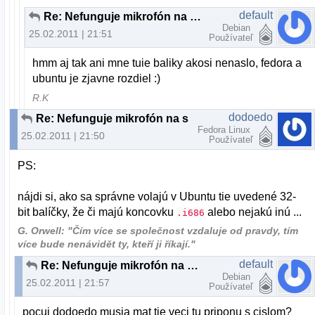
default
Re: Nefunguje mikrofón na skype
Debian
25.02.2011 | 21:51
Používateľ
hmm aj tak ani mne tuie baliky akosi nenaslo, fedora a
ubuntu je zjavne rozdiel :)
R.K
dodoedo
Re: Nefunguje mikrofón na skype
Fedora Linux
25.02.2011 | 21:50
Používateľ
PS:
nájdi si, ako sa správne volajú v Ubuntu tie uvedené 32-
bit balíčky, že či majú koncovku
alebo nejakú inú ...
.i686
G. Orwell: "Čím více se společnost vzdaluje od pravdy, tím
více bude nenávidět ty, kteří ji říkají."
default
Re: Nefunguje mikrofón na skype
Debian
25.02.2011 | 21:57
Používateľ
pocuj dodoedo musia mat tie veci tu priponu s cislom?