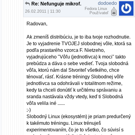
dodoedo
Re: Nefunguje mikrofón na skype
Fedora Linux
26.02.2011 | 11:30
Používateľ
Radovan,
Ak zmeníš distribúciu, je to iba tvoje rozhodnutie.
Je to vyjadrenie TVOJEJ slobodnej vôle, ktorá sa
podľa prastarého vzorca F. Nietzeho,
vyjadrujúceho "Vôľu (jednotlivca) k moci" takto
prebúdza a dáva o sebe vedieť. Tvoja slobodná
vôľa, ktorú nám dal Stvoriteľ všetkého, chce
ténovať, rásť. Krásne tréningy Slobodnej vôľe
jednotlivca sa odohrávali v totalitnom režime,
kedy ta chceli donútiť k určitému správaniu a
sranda nastávala vždy vtedy, keď ti Slobodná
vôľa velila iné ......
;-)
Slobodný Linux (ekosystém) je priam predurčený
k takémuto tréningu. Linux trénuješ
experimentovaním
, čo je to všetko, čo súvisí s