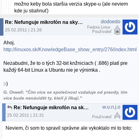
možno keby bola staršia verzia skype-u (ale neviem
kde ju stiahnuť)
dodoedo
Re: Nefunguje mikrofón na skype
Fedora Linux
25.02.2011 | 21:26
Používateľ
Ahoj.
http://linuxos.sk/KnowledgeBase_show_entry/276/index.html
Nezabudni, že to o tých 32-bit knžniciach ( .686) platí pre
každý 64-bit Linux a Ubuntu nie je výnimka .
:-)
G. Orwell: "Čím více se společnost vzdaluje od pravdy, tím
více bude nenávidět ty, kteří ji říkají."
w.u.n.j.o
Re: Nefunguje mikrofón na skype
25.02.2011 | 21:31
Používateľ
Neviem, či som to spravil správne ale vykoktalo mi to toto: