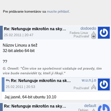
Pre pridávanie komentárov sa
musíte prihlásiť
.
dodoedo
Re: Nefunguje mikrofón na skype
Fedora Linux
25.02.2011 | 20:47
Používateľ
Názov Linuxu a tiež
32-bit alebo 64-bit
??
G. Orwell: "Čím více se společnost vzdaluje od pravdy, tím
více bude nenávidět ty, kteří ji říkají."
w.u.n.j.o
Re: Nefunguje mikrofón na skype
25.02.2011 | 20:53
Používateľ
Jaj jasné, 64-bit ubuntu 10.10
default
Re: Nefunguje mikrofón na skype
Debian