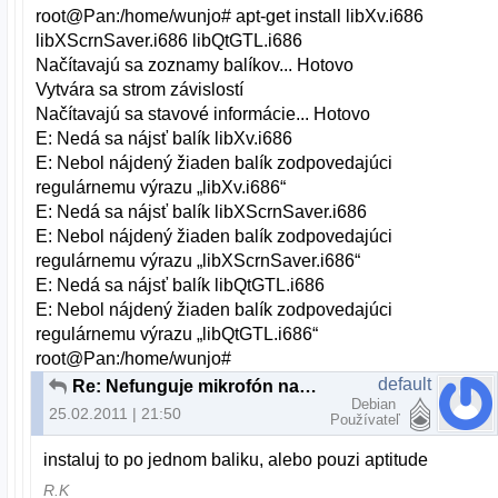
root@Pan:/home/wunjo# apt-get install libXv.i686
libXScrnSaver.i686 libQtGTL.i686
Načítavajú sa zoznamy balíkov... Hotovo
Vytvára sa strom závislostí
Načítavajú sa stavové informácie... Hotovo
E: Nedá sa nájsť balík libXv.i686
E: Nebol nájdený žiaden balík zodpovedajúci
regulárnemu výrazu „libXv.i686“
E: Nedá sa nájsť balík libXScrnSaver.i686
E: Nebol nájdený žiaden balík zodpovedajúci
regulárnemu výrazu „libXScrnSaver.i686“
E: Nedá sa nájsť balík libQtGTL.i686
E: Nebol nájdený žiaden balík zodpovedajúci
regulárnemu výrazu „libQtGTL.i686“
root@Pan:/home/wunjo#
default
Re: Nefunguje mikrofón na skype
Debian
25.02.2011 | 21:50
Používateľ
instaluj to po jednom baliku, alebo pouzi aptitude
R.K