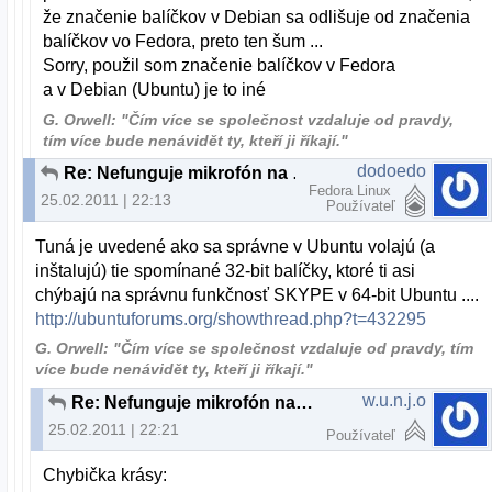
že značenie balíčkov v Debian sa odlišuje od značenia
balíčkov vo Fedora, preto ten šum ...
Sorry, použil som značenie balíčkov v Fedora
a v Debian (Ubuntu) je to iné
G. Orwell: "Čím více se společnost vzdaluje od pravdy,
tím více bude nenávidět ty, kteří ji říkají."
dodoedo
Re: Nefunguje mikrofón na skype
Fedora Linux
25.02.2011 | 22:13
Používateľ
Tuná je uvedené ako sa správne v Ubuntu volajú (a
inštalujú) tie spomínané 32-bit balíčky, ktoré ti asi
chýbajú na správnu funkčnosť SKYPE v 64-bit Ubuntu ....
http://ubuntuforums.org/showthread.php?t=432295
G. Orwell: "Čím více se společnost vzdaluje od pravdy, tím
více bude nenávidět ty, kteří ji říkají."
w.u.n.j.o
Re: Nefunguje mikrofón na skype
25.02.2011 | 22:21
Používateľ
Chybička krásy: