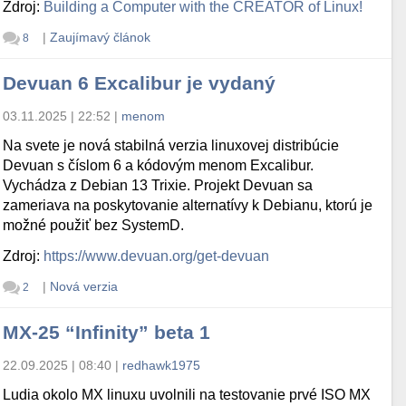
Zdroj:
Building a Computer with the CREATOR of Linux!
|
Zaujímavý článok
8
Devuan 6 Excalibur je vydaný
03.11.2025 | 22:52
|
menom
Na svete je nová stabilná verzia linuxovej distribúcie
Devuan s číslom 6 a kódovým menom Excalibur.
Vychádza z Debian 13 Trixie. Projekt Devuan sa
zameriava na poskytovanie alternatívy k Debianu, ktorú je
možné použiť bez SystemD.
Zdroj:
https://www.devuan.org/get-devuan
|
Nová verzia
2
MX-25 “Infinity” beta 1
22.09.2025 | 08:40
|
redhawk1975
Ludia okolo MX linuxu uvolnili na testovanie prvé ISO MX