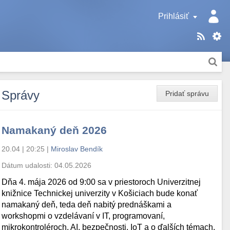
Prihlásiť
Správy
Pridať správu
Namakaný deň 2026
20.04 | 20:25
|
Miroslav Bendík
Dátum udalosti:
04.05.2026
Dňa 4. mája 2026 od 9:00 sa v priestoroch Univerzitnej
knižnice Technickej univerzity v Košiciach bude konať
namakaný deň, teda deň nabitý prednáškami a
workshopmi o vzdelávaní v IT, programovaní,
mikrokontroléroch, AI, bezpečnosti, IoT a o ďalších témach.