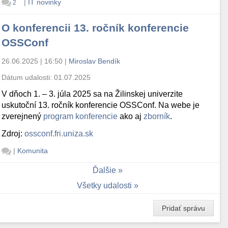
|
IT novinky
2
O konferencii 13. ročník konferencie
OSSConf
26.06.2025 | 16:50
|
Miroslav Bendík
Dátum udalosti:
01.07.2025
V dňoch 1. – 3. júla 2025 sa na Žilinskej univerzite
uskutoční 13. ročník konferencie OSSConf. Na webe je
zverejnený
program konferencie
ako aj
zborník
.
Zdroj:
ossconf.fri.uniza.sk
|
Komunita
Ďalšie
Všetky udalosti
Pridať správu