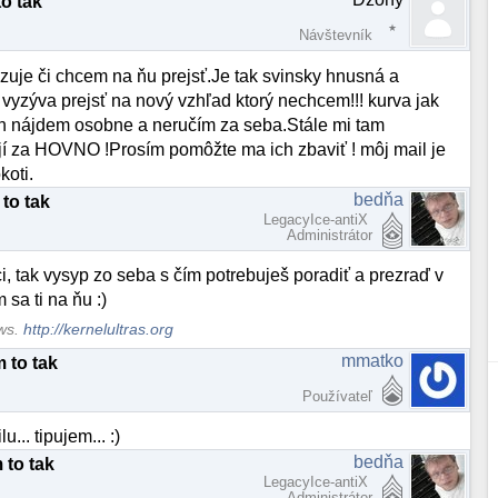
o tak
Návštevník
zuje či chcem na ňu prejsť.Je tak svinsky hnusná a
vyzýva prejsť na nový vzhľad ktorý nechcem!!! kurva jak
ich nájdem osobne a neručím za seba.Stále mi tam
ojí za HOVNO !Prosím pomôžte ma ich zbaviť ! môj mail je
oti.
bedňa
to tak
LegacyIce-antiX
Administrátor
ci, tak vysyp zo seba s čím potrebuješ poradiť a prezraď v
sa ti na ňu :)
ows.
http://kernelultras.org
mmatko
 to tak
Používateľ
.. tipujem... :)
bedňa
 to tak
LegacyIce-antiX
Administrátor