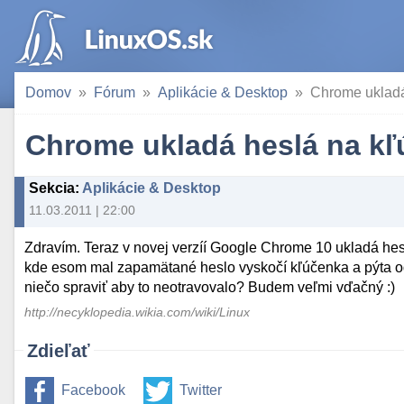
Domov
Fórum
Aplikácie & Desktop
Chrome ukladá
Chrome ukladá heslá na kľ
Sekcia
:
Aplikácie & Desktop
11.03.2011 | 22:00
Zdravím. Teraz v novej verzíí Google Chrome 10 ukladá he
kde esom mal zapamätané heslo vyskočí kľúčenka a pýta odo
niečo spraviť aby to neotravovalo? Budem veľmi vďačný :)
http://necyklopedia.wikia.com/wiki/Linux
Zdieľať
Facebook
Twitter