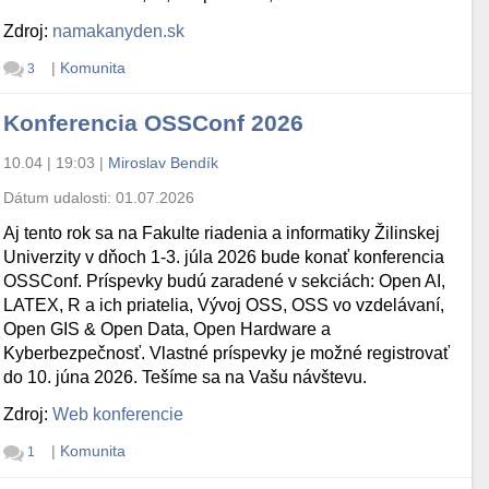
Zdroj:
namakanyden.sk
|
Komunita
3
Konferencia OSSConf 2026
10.04 | 19:03
|
Miroslav Bendík
Dátum udalosti:
01.07.2026
Aj tento rok sa na Fakulte riadenia a informatiky Žilinskej
Univerzity v dňoch 1-3. júla 2026 bude konať konferencia
OSSConf. Príspevky budú zaradené v sekciách: Open AI,
LATEX, R a ich priatelia, Vývoj OSS, OSS vo vzdelávaní,
Open GIS & Open Data, Open Hardware a
Kyberbezpečnosť. Vlastné príspevky je možné registrovať
do 10. júna 2026. Tešíme sa na Vašu návštevu.
Zdroj:
Web konferencie
|
Komunita
1