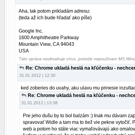
Aha, tak potom prikladám adresu:
(teda až ich bude hľadať ako píše)
Google Inc.
1600 Amphitheatre Parkway
Mountain View, CA 94043
USA
Táto správa neobsahuje vírus, pretože nepoužívam MS Wi
Re: Chrome ukladá heslá na kľúčenku - nechcem
31.01.2012 | 12:30
ked zoberies do uvahy, aku ulavu mu prinesie inzultacia
Re: Chrome ukladá heslá na kľúčenku - nechce
31.01.2012 | 13:38
Pre jeho dušu by to bol balzám :) Inak mu dávam za
spravovať Widle a tam ma to tiež vie pekne vytočiť. 
web a potom ho stále viac vymaľovávajú ako omalov