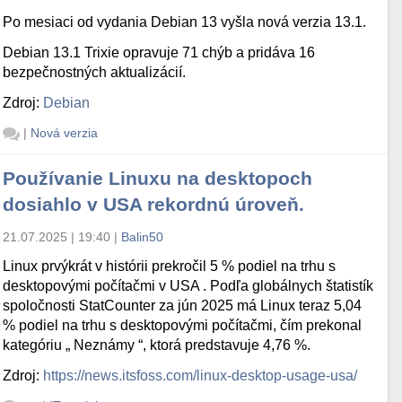
Po mesiaci od vydania Debian 13 vyšla nová verzia 13.1.
Debian 13.1 Trixie opravuje 71 chýb a pridáva 16
bezpečnostných aktualizácií.
Zdroj:
Debian
|
Nová verzia
Používanie Linuxu na desktopoch
dosiahlo v USA rekordnú úroveň.
21.07.2025 | 19:40
|
Balin50
Linux prvýkrát v histórii prekročil 5 % podiel na trhu s
desktopovými počítačmi v USA . Podľa globálnych štatistík
spoločnosti StatCounter za jún 2025 má Linux teraz 5,04
% podiel na trhu s desktopovými počítačmi, čím prekonal
kategóriu „ Neznámy “, ktorá predstavuje 4,76 %.
Zdroj:
https://news.itsfoss.com/linux-desktop-usage-usa/