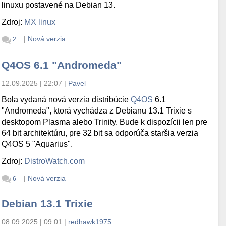
linuxu postavené na Debian 13.
Zdroj:
MX linux
|
Nová verzia
2
Q4OS 6.1 "Andromeda"
12.09.2025 | 22:07
|
Pavel
Bola vydaná nová verzia distribúcie
Q4OS
6.1
"Andromeda", ktorá vychádza z Debianu 13.1 Trixie s
desktopom Plasma alebo Trinity. Bude k dispozícii len pre
64 bit architektúru, pre 32 bit sa odporúča staršia verzia
Q4OS 5 "Aquarius".
Zdroj:
DistroWatch.com
|
Nová verzia
6
Debian 13.1 Trixie
08.09.2025 | 09:01
|
redhawk1975