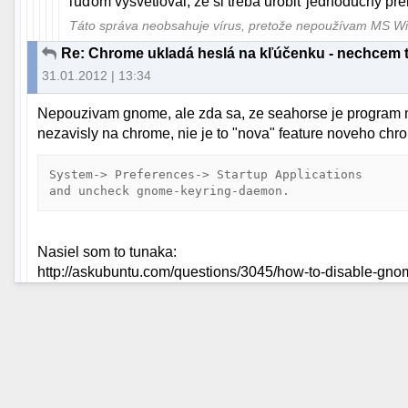
ľuďom vysvetloval, že si treba urobiť jednoduchý p
Táto správa neobsahuje vírus, pretože nepoužívam MS 
Re: Chrome ukladá heslá na kľúčenku - nechcem t
31.01.2012 | 13:34
Nepouzivam gnome, ale zda sa, ze seahorse je program 
nezavisly na chrome, nie je to "nova" feature noveho chro
System-> Preferences-> Startup Applications 

and uncheck gnome-keyring-daemon.
Nasiel som to tunaka:
http://askubuntu.com/questions/3045/how-to-disable-gno