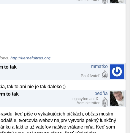
ndows.
http://kernelultras.org
mmatko
 to tak
Používateľ
, tak to ani nie je tak daleko ;)
bedňa
m to tak
LegacyIce-antiX
Administrátor
pravdu, keď píše o vykakujúcich pičkách, občas musím
Poďalšie, tvorcovia webov najprv vytvoria pekný funkčný
ánku a fakt to užívateľov naštve vrátane mňa. Keď som