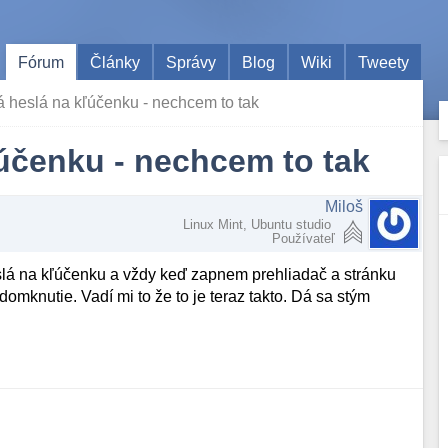
Fórum
Články
Správy
Blog
Wiki
Tweety
 heslá na kľúčenku - nechcem to tak
účenku - nechcem to tak
Miloš
Linux Mint, Ubuntu studio
Používateľ
slá na kľúčenku a vždy keď zapnem prehliadač a stránku
mknutie. Vadí mi to že to je teraz takto. Dá sa stým