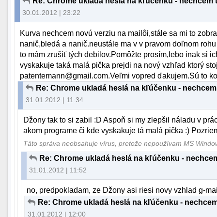
Re: Chrome ukladá heslá na kľúčenku - nechcem t
30.01.2012 | 23:22
Kurva nechcem novú verziu na mailôi,stále sa mi to zobra
nanič,bledá a nanič.neustále ma v v pravom doľnom rohu 
to mám zrušiť tých debilov.Pomôžte prosím,lebo inak si 
vyskakuje taká malá pička prejdi na nový vzhľad ktorý st
patentemann@gmail.com.Veľmi vopred ďakujem.Sú to kok
Re: Chrome ukladá heslá na kľúčenku - nechcem 
31.01.2012 | 11:34
Džony tak to si zabil :D Aspoň si my zlepšil náladu v prá
akom programe či kde vyskakuje tá malá pička :) Pozriem 
Táto správa neobsahuje vírus, pretože nepoužívam MS Wind
Re: Chrome ukladá heslá na kľúčenku - nechcem
31.01.2012 | 11:52
no, predpokladam, ze Džony asi riesi novy vzhlad g-mailu.
Re: Chrome ukladá heslá na kľúčenku - nechcem
31.01.2012 | 12:00