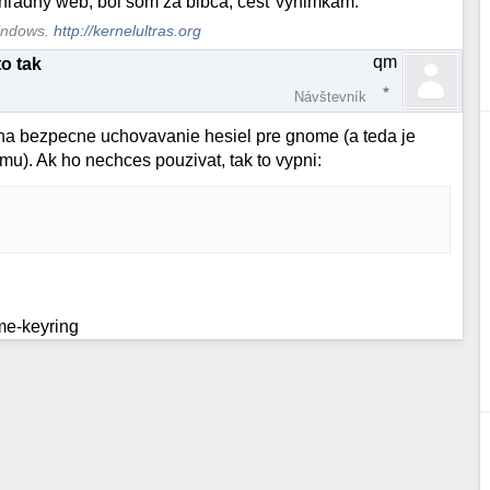
rehľadný web, bol som za blbca, česť výnimkám.
Windows.
http://kernelultras.org
qm
o tak
Návštevník
na bezpecne uchovavanie hesiel pre gnome (a teda je
mu). Ak ho nechces pouzivat, tak to vypni:
me-keyring