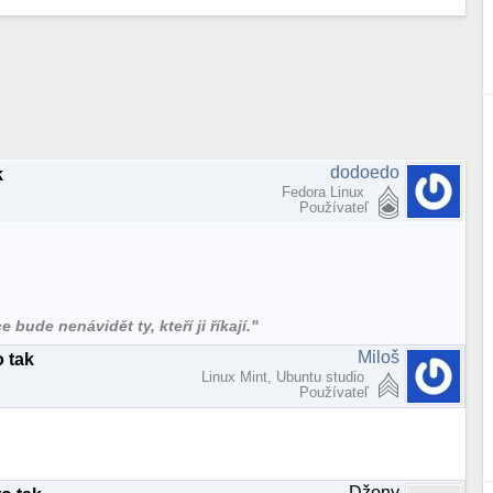
dodoedo
k
Fedora Linux
Používateľ
bude nenávidět ty, kteří ji říkají."
Miloš
 tak
Linux Mint, Ubuntu studio
Používateľ
Džony