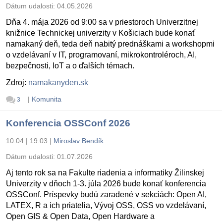
Dátum udalosti:
04.05.2026
Dňa 4. mája 2026 od 9:00 sa v priestoroch Univerzitnej
knižnice Technickej univerzity v Košiciach bude konať
namakaný deň, teda deň nabitý prednáškami a workshopmi
o vzdelávaní v IT, programovaní, mikrokontroléroch, AI,
bezpečnosti, IoT a o ďalších témach.
Zdroj:
namakanyden.sk
|
Komunita
3
Konferencia OSSConf 2026
10.04 | 19:03
|
Miroslav Bendík
Dátum udalosti:
01.07.2026
Aj tento rok sa na Fakulte riadenia a informatiky Žilinskej
Univerzity v dňoch 1-3. júla 2026 bude konať konferencia
OSSConf. Príspevky budú zaradené v sekciách: Open AI,
LATEX, R a ich priatelia, Vývoj OSS, OSS vo vzdelávaní,
Open GIS & Open Data, Open Hardware a