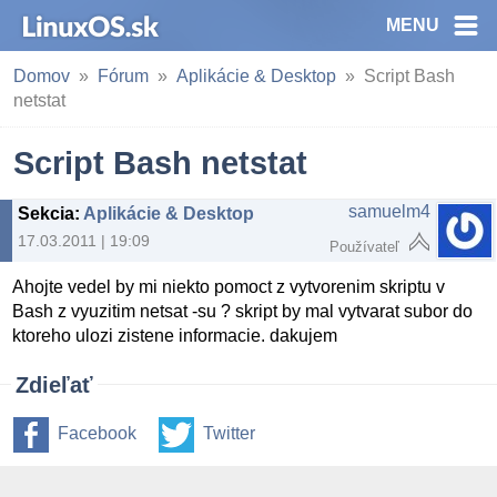
MENU
Domov
Fórum
Aplikácie & Desktop
Script Bash
netstat
Script Bash netstat
samuelm4
Sekcia
:
Aplikácie & Desktop
17.03.2011 | 19:09
Používateľ
Ahojte vedel by mi niekto pomoct z vytvorenim skriptu v
Bash z vyuzitim netsat -su ? skript by mal vytvarat subor do
ktoreho ulozi zistene informacie. dakujem
Zdieľať
Facebook
Twitter