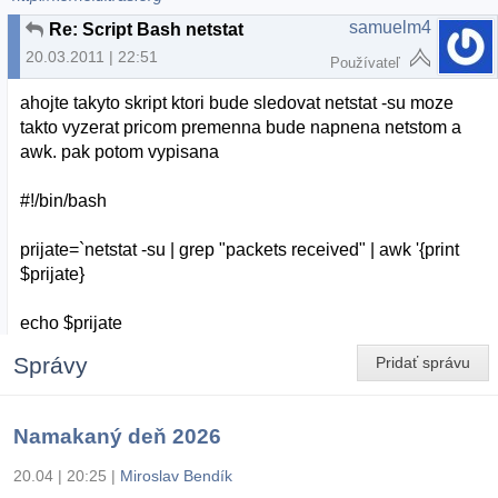
samuelm4
Re: Script Bash netstat
20.03.2011 | 22:51
Používateľ
ahojte takyto skript ktori bude sledovat netstat -su moze
takto vyzerat pricom premenna bude napnena netstom a
awk. pak potom vypisana
#!/bin/bash
prijate=`netstat -su | grep "packets received" | awk '{print
$prijate}
echo $prijate
Správy
Pridať správu
Namakaný deň 2026
20.04 | 20:25
|
Miroslav Bendík