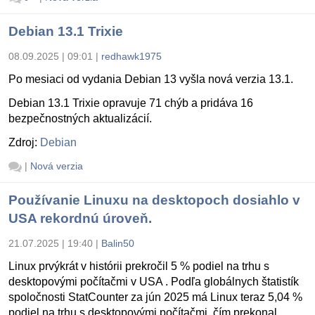
Debian 13.1 Trixie
08.09.2025 | 09:01
|
redhawk1975
Po mesiaci od vydania Debian 13 vyšla nová verzia 13.1.
Debian 13.1 Trixie opravuje 71 chýb a pridáva 16
bezpečnostných aktualizácií.
Zdroj:
Debian
|
Nová verzia
Používanie Linuxu na desktopoch dosiahlo v
USA rekordnú úroveň.
21.07.2025 | 19:40
|
Balin50
Linux prvýkrát v histórii prekročil 5 % podiel na trhu s
desktopovými počítačmi v USA . Podľa globálnych štatistík
spoločnosti StatCounter za jún 2025 má Linux teraz 5,04 %
podiel na trhu s desktopovými počítačmi, čím prekonal