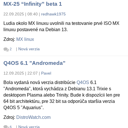
MX-25 “Infinity” beta 1
22.09.2025 | 08:40
|
redhawk1975
Ludia okolo MX linuxu uvolnili na testovanie prvé ISO MX
linuxu postavené na Debian 13.
Zdroj:
MX linux
|
Nová verzia
2
Q4OS 6.1 "Andromeda"
12.09.2025 | 22:07
|
Pavel
Bola vydaná nová verzia distribúcie
Q4OS
6.1
"Andromeda", ktorá vychádza z Debianu 13.1 Trixie s
desktopom Plasma alebo Trinity. Bude k dispozícii len pre
64 bit architektúru, pre 32 bit sa odporúča staršia verzia
Q4OS 5 "Aquarius".
Zdroj:
DistroWatch.com
|
Nová verzia
6