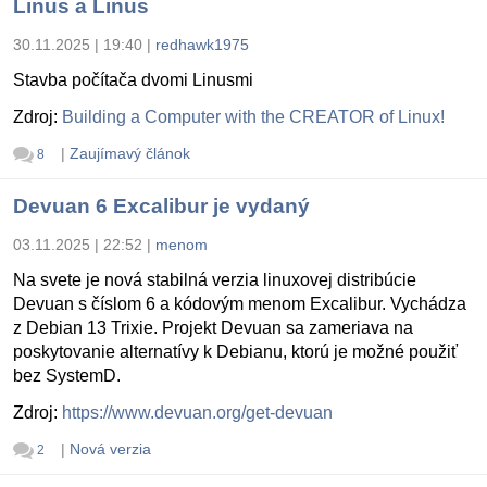
Linus a Linus
30.11.2025 | 19:40
|
redhawk1975
Stavba počítača dvomi Linusmi
Zdroj:
Building a Computer with the CREATOR of Linux!
|
Zaujímavý článok
8
Devuan 6 Excalibur je vydaný
03.11.2025 | 22:52
|
menom
Na svete je nová stabilná verzia linuxovej distribúcie
Devuan s číslom 6 a kódovým menom Excalibur. Vychádza
z Debian 13 Trixie. Projekt Devuan sa zameriava na
poskytovanie alternatívy k Debianu, ktorú je možné použiť
bez SystemD.
Zdroj:
https://www.devuan.org/get-devuan
|
Nová verzia
2