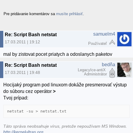
Pre pridávanie komentárov sa
musíte prihlásiť
.
samuelm4
Re: Script Bash netstat
17.03.2011 | 19:12
Používateľ
mal by zistovat pocet priatych a odoslanych paketov
bedňa
Re: Script Bash netstat
LegacyIce-antiX
17.03.2011 | 19:48
Administrátor
Hocijaký program pod linuxom dokáže presmerovať výstup
do súboru cez operátor
>
Tvoj prípad:
netstat -su > netstat.txt
Táto správa neobsahuje vírus, pretože nepoužívam MS Windows.
http://kernelultras.org