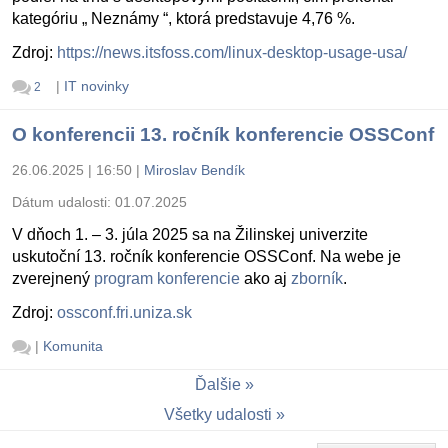
kategóriu „ Neznámy “, ktorá predstavuje 4,76 %.
Zdroj:
https://news.itsfoss.com/linux-desktop-usage-usa/
|
IT novinky
2
O konferencii 13. ročník konferencie OSSConf
26.06.2025 | 16:50
|
Miroslav Bendík
Dátum udalosti:
01.07.2025
V dňoch 1. – 3. júla 2025 sa na Žilinskej univerzite
uskutoční 13. ročník konferencie OSSConf. Na webe je
zverejnený
program konferencie
ako aj
zborník
.
Zdroj:
ossconf.fri.uniza.sk
|
Komunita
Ďalšie
Všetky udalosti