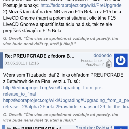
Postup je tunaky::
http://fedoraproject.org/wiki/PreUpgrade
2) Mozeš tam dať na ten NB verziu F15 Beta cez F15 beta
LiveCD Gnome (napr) a potom si stiahnuť oficiálne F15
LiveCD Gnome a spustiť inštaláciu na disk, tak ze ale
prepíšeš stávajúcu F15 Beta
G. Orwell: "Čím více se společnost vzdaluje od pravdy, tím
více bude nenávidět ty, kteří ji říkají."
dodoedo
Re: PREUPGRADE z fedora BETA na Fedora final
Fedora Linux
03.05.2011 | 12:16
Používateľ
Včera som Ti zabudol dať 2 links ohľadom PREUPGRADE
z Beta/rawhide na Final verziu. Tu sú:
http://fedoraproject.org/wiki/Upgrading_from_pre-
release_to_final
http://fedoraproject.org/wiki/Upgrading#Upgrading_from_a_pr
release_.28alpha.2Fbeta.2Frawhide_snapshot.29_to_the_fin
G. Orwell: "Čím více se společnost vzdaluje od pravdy, tím
více bude nenávidět ty, kteří ji říkají."
Branislav Poldauf
Re: PREUPGRADE z fedora BETA na Fedora final