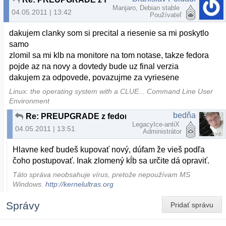
Manjaro, Debian stable
04.05.2011 | 13:42
Používateľ
dakujem clanky som si precital a riesenie sa mi poskytlo
samo
zlomil sa mi klb na monitore na tom notase, takze fedora
pojde az na novy a dovtedy bude uz final verzia
dakujem za odpovede, povazujme za vyriesene
Linux: the operating system with a CLUE... Command Line User
Environment
bedňa
Re: PREUPGRADE z fedora BETA na Fedora final
LegacyIce-antiX
04.05.2011 | 13:51
Administrátor
Hlavne keď budeš kupovať nový, dúfam že vieš podľa
čoho postupovať. Inak zlomený kĺb sa určite dá opraviť.
Táto správa neobsahuje vírus, pretože nepoužívam MS
Windows.
http://kernelultras.org
Správy
Pridať správu