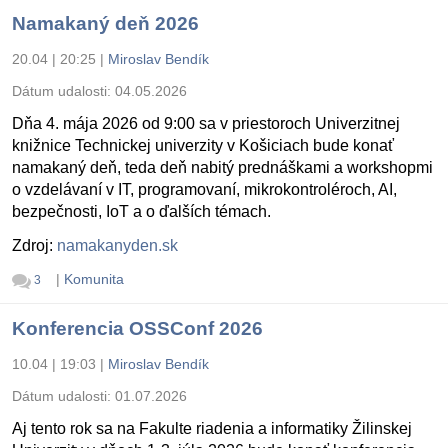
Namakaný deň 2026
20.04 | 20:25
|
Miroslav Bendík
Dátum udalosti:
04.05.2026
Dňa 4. mája 2026 od 9:00 sa v priestoroch Univerzitnej
knižnice Technickej univerzity v Košiciach bude konať
namakaný deň, teda deň nabitý prednáškami a workshopmi
o vzdelávaní v IT, programovaní, mikrokontroléroch, AI,
bezpečnosti, IoT a o ďalších témach.
Zdroj:
namakanyden.sk
|
Komunita
3
Konferencia OSSConf 2026
10.04 | 19:03
|
Miroslav Bendík
Dátum udalosti:
01.07.2026
Aj tento rok sa na Fakulte riadenia a informatiky Žilinskej