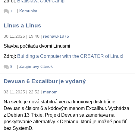
Zdroj:
Bratislava OpenCamp
|
Komunita
1
Linus a Linus
30.11.2025 | 19:40
|
redhawk1975
Stavba počítača dvomi Linusmi
Zdroj:
Building a Computer with the CREATOR of Linux!
|
Zaujímavý článok
8
Devuan 6 Excalibur je vydaný
03.11.2025 | 22:52
|
menom
Na svete je nová stabilná verzia linuxovej distribúcie
Devuan s číslom 6 a kódovým menom Excalibur. Vychádza
z Debian 13 Trixie. Projekt Devuan sa zameriava na
poskytovanie alternatívy k Debianu, ktorú je možné použiť
bez SystemD.