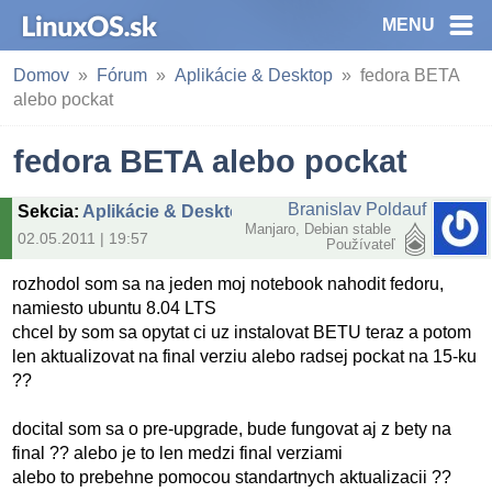
MENU
Domov
Fórum
Aplikácie & Desktop
fedora BETA
alebo pockat
fedora BETA alebo pockat
Branislav Poldauf
Sekcia
:
Aplikácie & Desktop
Manjaro, Debian stable
02.05.2011 | 19:57
Používateľ
rozhodol som sa na jeden moj notebook nahodit fedoru,
namiesto ubuntu 8.04 LTS
chcel by som sa opytat ci uz instalovat BETU teraz a potom
len aktualizovat na final verziu alebo radsej pockat na 15-ku
??
docital som sa o pre-upgrade, bude fungovat aj z bety na
final ?? alebo je to len medzi final verziami
alebo to prebehne pomocou standartnych aktualizacii ??