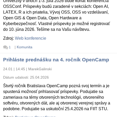
Univerzity v dňoch 1-3. júla 2026 bude konať konferencia
OSSConf. Príspevky budú zaradené v sekciách: Open AI,
LATEX, R a ich priatelia, Vývoj OSS, OSS vo vzdelávaní,
Open GIS & Open Data, Open Hardware a
Kyberbezpečnosť. Vlastné príspevky je možné registrovať
do 10. júna 2026. Tešíme sa na Vašu návštevu.
Zdroj:
Web konferencie
|
Komunita
1
Prihláste prednášku na 4. ročník OpenCamp
24.01 | 14:45
|
MarekGalinski
Dátum udalosti:
25.04.2026
Štvrtý ročník Bratislava OpenCamp pozná svoj termín a je
spustená možnosť prihlasovať príspevky. Podujatie sa
zameriava na témy otvorených technológii, otvoreného
softvéru, otvorených dát, ale aj otvorenej verejnej správy a
podobne. Podujatie sa uskutoční 25.4.2026 na FIIT STU.