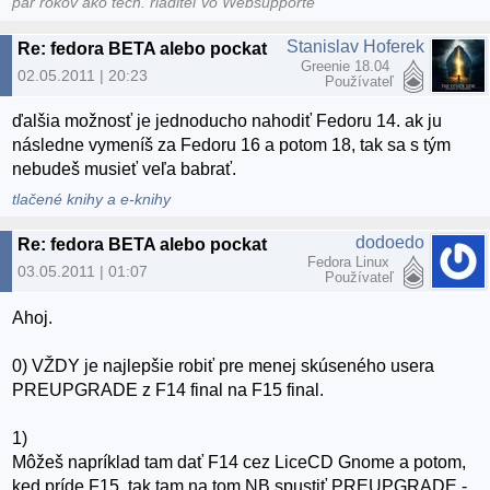
pár rokov ako tech. riaditeľ vo Websupporte
Stanislav Hoferek
Re: fedora BETA alebo pockat
Greenie 18.04
02.05.2011 | 20:23
Používateľ
ďalšia možnosť je jednoducho nahodiť Fedoru 14. ak ju
následne vymeníš za Fedoru 16 a potom 18, tak sa s tým
nebudeš musieť veľa babrať.
tlačené knihy a e-knihy
dodoedo
Re: fedora BETA alebo pockat
Fedora Linux
03.05.2011 | 01:07
Používateľ
Ahoj.
0) VŽDY je najlepšie robiť pre menej skúseného usera
PREUPGRADE z F14 final na F15 final.
1)
Môžeš napríklad tam dať F14 cez LiceCD Gnome a potom,
ked príde F15, tak tam na tom NB spustiť PREUPGRADE -