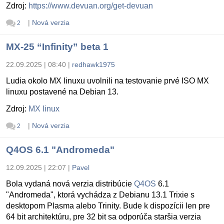
Zdroj:
https://www.devuan.org/get-devuan
|
Nová verzia
2
MX-25 “Infinity” beta 1
22.09.2025 | 08:40
|
redhawk1975
Ludia okolo MX linuxu uvolnili na testovanie prvé ISO MX
linuxu postavené na Debian 13.
Zdroj:
MX linux
|
Nová verzia
2
Q4OS 6.1 "Andromeda"
12.09.2025 | 22:07
|
Pavel
Bola vydaná nová verzia distribúcie
Q4OS
6.1
"Andromeda", ktorá vychádza z Debianu 13.1 Trixie s
desktopom Plasma alebo Trinity. Bude k dispozícii len pre
64 bit architektúru, pre 32 bit sa odporúča staršia verzia