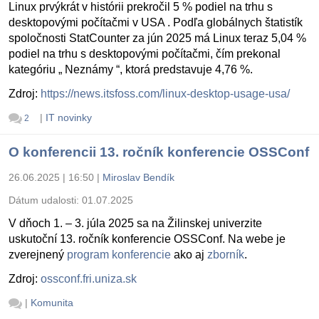
Linux prvýkrát v histórii prekročil 5 % podiel na trhu s
desktopovými počítačmi v USA . Podľa globálnych štatistík
spoločnosti StatCounter za jún 2025 má Linux teraz 5,04 %
podiel na trhu s desktopovými počítačmi, čím prekonal
kategóriu „ Neznámy “, ktorá predstavuje 4,76 %.
Zdroj:
https://news.itsfoss.com/linux-desktop-usage-usa/
|
IT novinky
2
O konferencii 13. ročník konferencie OSSConf
26.06.2025 | 16:50
|
Miroslav Bendík
Dátum udalosti:
01.07.2025
V dňoch 1. – 3. júla 2025 sa na Žilinskej univerzite
uskutoční 13. ročník konferencie OSSConf. Na webe je
zverejnený
program konferencie
ako aj
zborník
.
Zdroj:
ossconf.fri.uniza.sk
|
Komunita