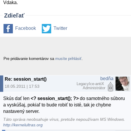
Vdaka.
Zdieľať
Facebook
Twitter
Pre pridávanie komentárov sa
musíte prihlásiť
.
bedňa
Re: session_start()
LegacyIce-antiX
18.05.2011 | 17:53
Administrátor
Skús dať len
<? session_start(); ?>
do samotného súboru
a vyskúšaj, pokiaľ to bude robiť to isté, tak je chybne
nastavený server.
Táto správa neobsahuje vírus, pretože nepoužívam MS Windows.
http://kernelultras.org