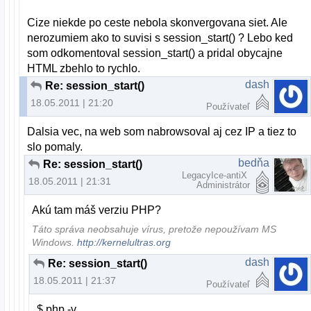
Cize niekde po ceste nebola skonvergovana siet. Ale
nerozumiem ako to suvisi s session_start() ? Lebo ked
som odkomentoval session_start() a pridal obycajne
HTML zbehlo to rychlo.
dash
Re: session_start()
18.05.2011 | 21:20
Používateľ
Dalsia vec, na web som nabrowsoval aj cez IP a tiez to
slo pomaly.
bedňa
Re: session_start()
LegacyIce-antiX
18.05.2011 | 21:31
Administrátor
Akú tam máš verziu PHP?
Táto správa neobsahuje vírus, pretože nepoužívam MS
Windows.
http://kernelultras.org
dash
Re: session_start()
18.05.2011 | 21:37
Používateľ
$ php -v