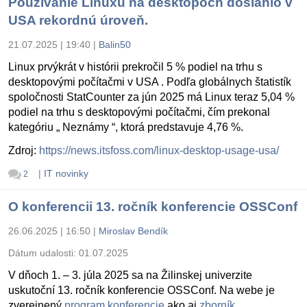
Používanie Linuxu na desktopoch dosiahlo v
USA rekordnú úroveň.
21.07.2025 | 19:40
|
Balin50
Linux prvýkrát v histórii prekročil 5 % podiel na trhu s
desktopovými počítačmi v USA . Podľa globálnych štatistík
spoločnosti StatCounter za jún 2025 má Linux teraz 5,04 %
podiel na trhu s desktopovými počítačmi, čím prekonal
kategóriu „ Neznámy “, ktorá predstavuje 4,76 %.
Zdroj:
https://news.itsfoss.com/linux-desktop-usage-usa/
|
IT novinky
2
O konferencii 13. ročník konferencie OSSConf
26.06.2025 | 16:50
|
Miroslav Bendík
Dátum udalosti:
01.07.2025
V dňoch 1. – 3. júla 2025 sa na Žilinskej univerzite
uskutoční 13. ročník konferencie OSSConf. Na webe je
zverejnený
program konferencie
ako aj
zborník
.