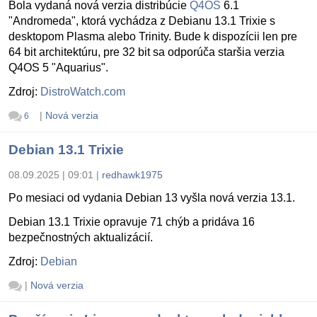
Bola vydaná nová verzia distribúcie
Q4OS
6.1
"Andromeda", ktorá vychádza z Debianu 13.1 Trixie s
desktopom Plasma alebo Trinity. Bude k dispozícii len pre
64 bit architektúru, pre 32 bit sa odporúča staršia verzia
Q4OS 5 "Aquarius".
Zdroj:
DistroWatch.com
|
Nová verzia
6
Debian 13.1 Trixie
08.09.2025 | 09:01
|
redhawk1975
Po mesiaci od vydania Debian 13 vyšla nová verzia 13.1.
Debian 13.1 Trixie opravuje 71 chýb a pridáva 16
bezpečnostných aktualizácií.
Zdroj:
Debian
|
Nová verzia