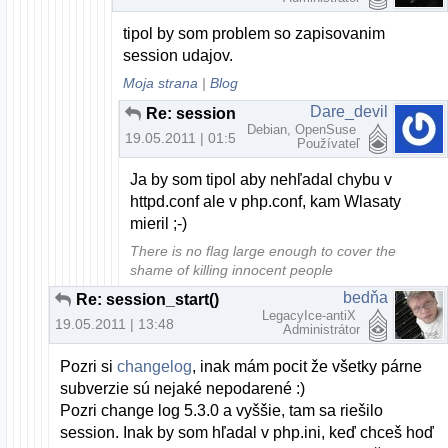
tipol by som problem so zapisovanim
session udajov.
Moja strana
|
Blog
Dare_devil
Re: session_start()
Debian, OpenSuse
19.05.2011 | 01:54
Používateľ
Ja by som tipol aby nehľadal chybu v
httpd.conf ale v php.conf, kam Wlasaty
mieril ;-)
There is no flag large enough to cover the
shame of killing innocent people
bedňa
Re: session_start()
LegacyIce-antiX
19.05.2011 | 13:48
Administrátor
Pozri si
changelog
, inak mám pocit že všetky párne
subverzie sú nejaké nepodarené :)
Pozri change log 5.3.0 a vyššie, tam sa riešilo
session. Inak by som hľadal v php.ini, keď chceš hoď