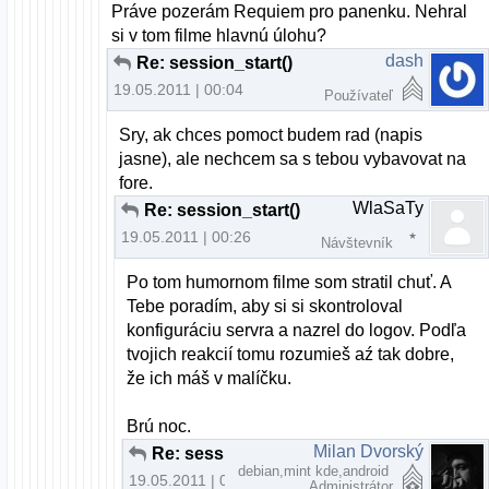
Práve pozerám Requiem pro panenku. Nehral
si v tom filme hlavnú úlohu?
dash
Re: session_start()
19.05.2011 | 00:04
Používateľ
Sry, ak chces pomoct budem rad (napis
jasne), ale nechcem sa s tebou vybavovat na
fore.
WlaSaTy
Re: session_start()
19.05.2011 | 00:26
Návštevník
Po tom humornom filme som stratil chuť. A
Tebe poradím, aby si si skontroloval
konfiguráciu servra a nazrel do logov. Podľa
tvojich reakcií tomu rozumieš aź tak dobre,
že ich máš v malíčku.
Brú noc.
Milan Dvorský
Re: session_start()
debian,mint kde,android
19.05.2011 | 01:29
Administrátor