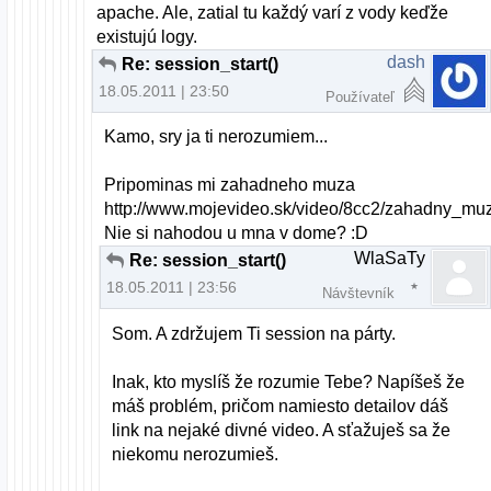
apache. Ale, zatial tu každý varí z vody keďže
existujú logy.
dash
Re: session_start()
18.05.2011 | 23:50
Používateľ
Kamo, sry ja ti nerozumiem...
Pripominas mi zahadneho muza
http://www.mojevideo.sk/video/8cc2/zahadny_muz
Nie si nahodou u mna v dome? :D
WlaSaTy
Re: session_start()
18.05.2011 | 23:56
Návštevník
Som. A zdržujem Ti session na párty.
Inak, kto myslíš že rozumie Tebe? Napíšeš že
máš problém, pričom namiesto detailov dáš
link na nejaké divné video. A sťažuješ sa že
niekomu nerozumieš.