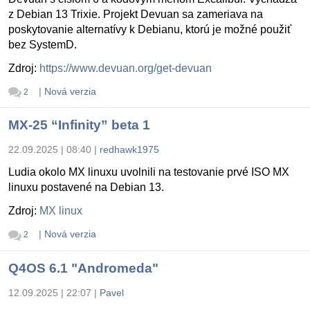
z Debian 13 Trixie. Projekt Devuan sa zameriava na
poskytovanie alternatívy k Debianu, ktorú je možné použiť
bez SystemD.
Zdroj:
https://www.devuan.org/get-devuan
|
Nová verzia
2
MX-25 “Infinity” beta 1
22.09.2025 | 08:40
|
redhawk1975
Ludia okolo MX linuxu uvolnili na testovanie prvé ISO MX
linuxu postavené na Debian 13.
Zdroj:
MX linux
|
Nová verzia
2
Q4OS 6.1 "Andromeda"
12.09.2025 | 22:07
|
Pavel