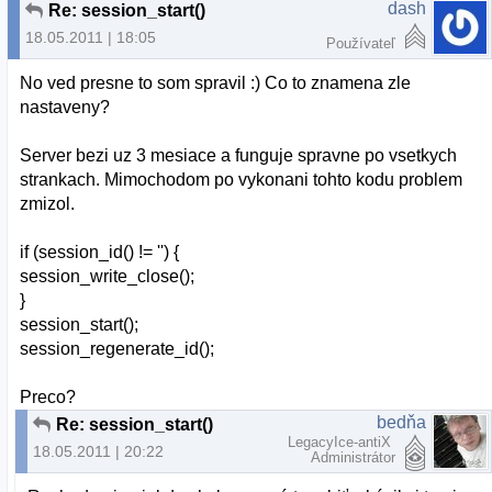
dash
Re: session_start()
18.05.2011 | 18:05
Používateľ
No ved presne to som spravil :) Co to znamena zle
nastaveny?
Server bezi uz 3 mesiace a funguje spravne po vsetkych
strankach. Mimochodom po vykonani tohto kodu problem
zmizol.
if (session_id() != '') {
session_write_close();
}
session_start();
session_regenerate_id();
Preco?
bedňa
Re: session_start()
LegacyIce-antiX
18.05.2011 | 20:22
Administrátor