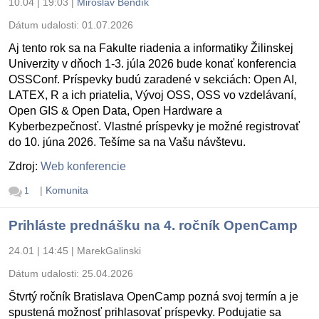
10.04 | 19:03
|
Miroslav Bendík
Dátum udalosti:
01.07.2026
Aj tento rok sa na Fakulte riadenia a informatiky Žilinskej
Univerzity v dňoch 1-3. júla 2026 bude konať konferencia
OSSConf. Príspevky budú zaradené v sekciách: Open AI,
LATEX, R a ich priatelia, Vývoj OSS, OSS vo vzdelávaní,
Open GIS & Open Data, Open Hardware a
Kyberbezpečnosť. Vlastné príspevky je možné registrovať
do 10. júna 2026. Tešíme sa na Vašu návštevu.
Zdroj:
Web konferencie
|
Komunita
1
Prihláste prednášku na 4. ročník OpenCamp
24.01 | 14:45
|
MarekGalinski
Dátum udalosti:
25.04.2026
Štvrtý ročník Bratislava OpenCamp pozná svoj termín a je
spustená možnosť prihlasovať príspevky. Podujatie sa