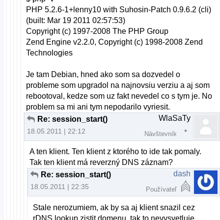
PHP 5.2.6-1+lenny10 with Suhosin-Patch 0.9.6.2 (cli)
(built: Mar 19 2011 02:57:53)
Copyright (c) 1997-2008 The PHP Group
Zend Engine v2.2.0, Copyright (c) 1998-2008 Zend
Technologies
Je tam Debian, hned ako som sa dozvedel o
probleme som upgradol na najnovsiu verziu a aj som
rebootoval, kedze som uz fakt nevedel co s tym je. No
problem sa mi ani tym nepodarilo vyriesit.
WlaSaTy
Re: session_start()
18.05.2011 | 22:12
Návštevník
A ten klient. Ten klient z ktorého to ide tak pomaly.
Tak ten klient má reverzný DNS záznam?
dash
Re: session_start()
18.05.2011 | 22:35
Používateľ
Stale nerozumiem, ak by sa aj klient snazil cez
rDNS lookup zistit domenu, tak to nevysvetluje