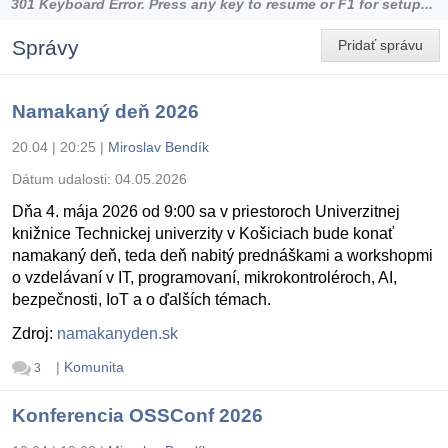
301 Keyboard Error.
Press any key to resume or F1 for setup...
Správy
Pridať správu
Namakaný deň 2026
20.04 | 20:25
|
Miroslav Bendík
Dátum udalosti:
04.05.2026
Dňa 4. mája 2026 od 9:00 sa v priestoroch Univerzitnej
knižnice Technickej univerzity v Košiciach bude konať
namakaný deň, teda deň nabitý prednáškami a workshopmi
o vzdelávaní v IT, programovaní, mikrokontroléroch, AI,
bezpečnosti, IoT a o ďalších témach.
Zdroj:
namakanyden.sk
|
Komunita
3
Konferencia OSSConf 2026