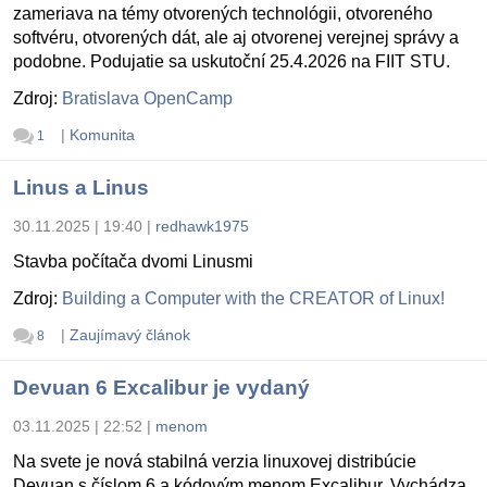
zameriava na témy otvorených technológii, otvoreného
softvéru, otvorených dát, ale aj otvorenej verejnej správy a
podobne. Podujatie sa uskutoční 25.4.2026 na FIIT STU.
Zdroj:
Bratislava OpenCamp
|
Komunita
1
Linus a Linus
30.11.2025 | 19:40
|
redhawk1975
Stavba počítača dvomi Linusmi
Zdroj:
Building a Computer with the CREATOR of Linux!
|
Zaujímavý článok
8
Devuan 6 Excalibur je vydaný
03.11.2025 | 22:52
|
menom
Na svete je nová stabilná verzia linuxovej distribúcie
Devuan s číslom 6 a kódovým menom Excalibur. Vychádza