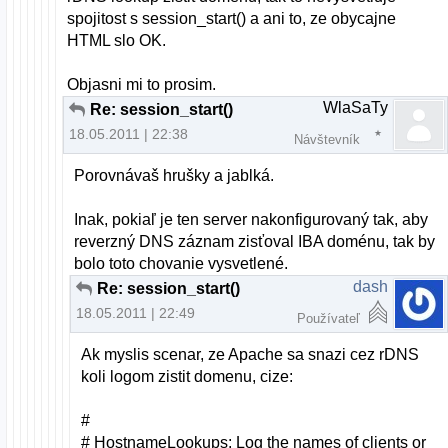
spojitost s session_start() a ani to, ze obycajne
HTML slo OK.
Objasni mi to prosim.
WlaSaTy
Re: session_start()
18.05.2011 | 22:38
Návštevník
Porovnávaš hrušky a jablká.
Inak, pokiaľ je ten server nakonfigurovaný tak, aby
reverzný DNS záznam zisťoval IBA doménu, tak by
bolo toto chovanie vysvetlené.
dash
Re: session_start()
18.05.2011 | 22:49
Používateľ
Ak myslis scenar, ze Apache sa snazi cez rDNS
koli logom zistit domenu, cize:
#
# HostnameLookups: Log the names of clients or