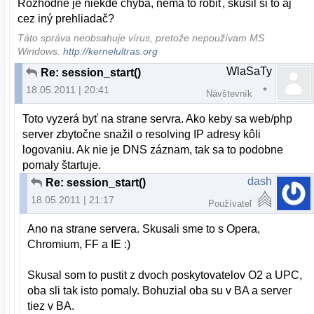
Rozhodne je niekde chyba, nemá to robiť, skúsil si to aj
cez iný prehliadač?
Táto správa neobsahuje vírus, pretože nepoužívam MS
Windows.
http://kernelultras.org
WlaSaTy
Re: session_start()
18.05.2011 | 20:41
Návštevník
Toto vyzerá byť na strane servra. Ako keby sa web/php
server zbytočne snažil o resolving IP adresy kôli
logovaniu. Ak nie je DNS záznam, tak sa to podobne
pomaly štartuje.
dash
Re: session_start()
18.05.2011 | 21:17
Používateľ
Ano na strane servera. Skusali sme to s Opera,
Chromium, FF a IE :)
Skusal som to pustit z dvoch poskytovatelov O2 a UPC,
oba sli tak isto pomaly. Bohuzial oba su v BA a server
tiez v BA.