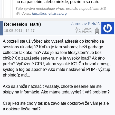
ho na pastebin, alebo niekde, pozriem sa naň.
Táto správa neobsahuje vírus, pretože nepoužívam MS
Windows.
http://kernelultras.org
Jaroslav Petráš
Re: session_start()
Arch Linux
19.05.2011 | 14:27
Používateľ
A pozreli ste už vôbec ako vyzerá adresár do ktorého sa
sessions ukladajú? Koľko je tam súborov, beží garbage
collector tak ako má? Ako je na tom filesystem? Je bez
chýb? Čo zaťaženie serveru, nie je vysoký load? Ak áno
prečo? Vyťažené CPU, alebo vysoké IO? Čo hovorí dmesg,
syslog a log od apache? Ako máte nastavené PHP - výstup
phpinfo(); atď...
Ako sa snažil naznačiť wlasaty, chcete riešenie ale ste
skúpy na informácie. Ako máme teda vyriešiť váš problém?
Či aj keď ste chorý tak iba zavoláte doktorovi že vám je zle
a doktore liečte ma!?