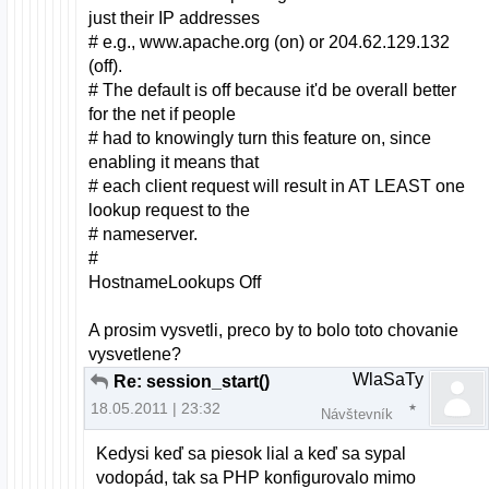
just their IP addresses
# e.g., www.apache.org (on) or 204.62.129.132
(off).
# The default is off because it'd be overall better
for the net if people
# had to knowingly turn this feature on, since
enabling it means that
# each client request will result in AT LEAST one
lookup request to the
# nameserver.
#
HostnameLookups Off
A prosim vysvetli, preco by to bolo toto chovanie
vysvetlene?
WlaSaTy
Re: session_start()
18.05.2011 | 23:32
Návštevník
Kedysi keď sa piesok lial a keď sa sypal
vodopád, tak sa PHP konfigurovalo mimo