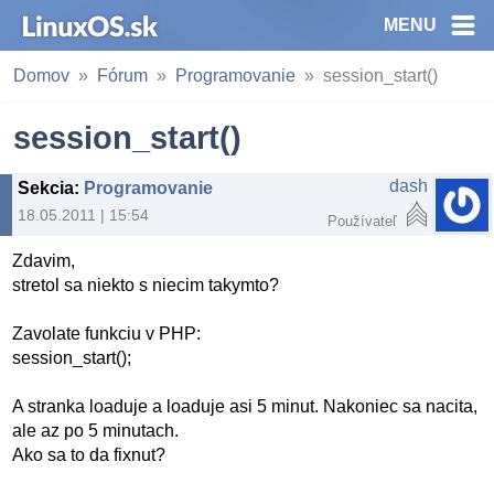
MENU
Domov
Fórum
Programovanie
session_start()
session_start()
dash
Sekcia
:
Programovanie
18.05.2011 | 15:54
Používateľ
Zdavim,
stretol sa niekto s niecim takymto?
Zavolate funkciu v PHP:
session_start();
A stranka loaduje a loaduje asi 5 minut. Nakoniec sa nacita,
ale az po 5 minutach.
Ako sa to da fixnut?