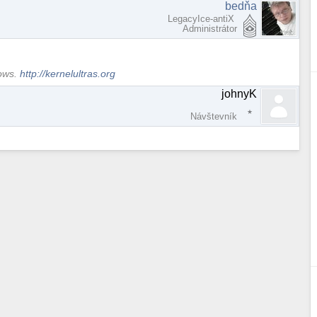
bedňa
LegacyIce-antiX
Administrátor
dows.
http://kernelultras.org
johnyK
Návštevník