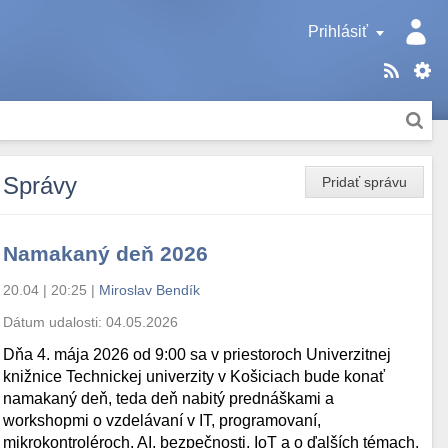
Prihlásiť
Správy
Pridať správu
Namakaný deň 2026
20.04 | 20:25
|
Miroslav Bendík
Dátum udalosti:
04.05.2026
Dňa 4. mája 2026 od 9:00 sa v priestoroch Univerzitnej
knižnice Technickej univerzity v Košiciach bude konať
namakaný deň, teda deň nabitý prednáškami a
workshopmi o vzdelávaní v IT, programovaní,
mikrokontroléroch, AI, bezpečnosti, IoT a o ďalších témach.