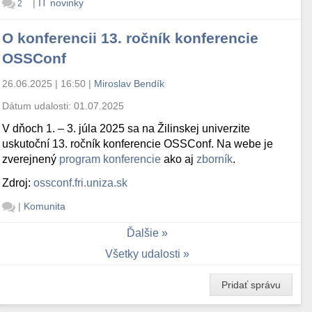
|
IT novinky
2
O konferencii 13. ročník konferencie
OSSConf
26.06.2025 | 16:50
|
Miroslav Bendík
Dátum udalosti:
01.07.2025
V dňoch 1. – 3. júla 2025 sa na Žilinskej univerzite
uskutoční 13. ročník konferencie OSSConf. Na webe je
zverejnený
program konferencie
ako aj
zborník
.
Zdroj:
ossconf.fri.uniza.sk
|
Komunita
Ďalšie
Všetky udalosti
Pridať správu