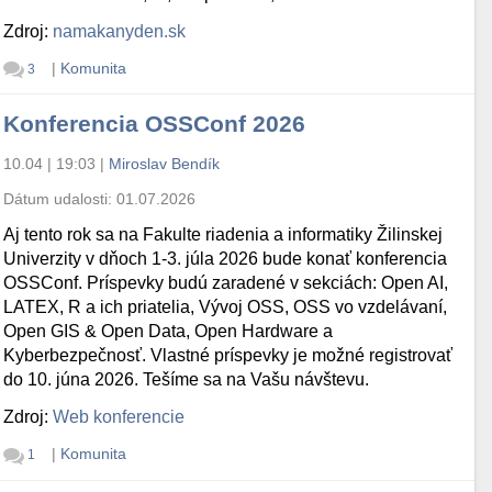
Zdroj:
namakanyden.sk
|
Komunita
3
Konferencia OSSConf 2026
10.04 | 19:03
|
Miroslav Bendík
Dátum udalosti:
01.07.2026
Aj tento rok sa na Fakulte riadenia a informatiky Žilinskej
Univerzity v dňoch 1-3. júla 2026 bude konať konferencia
OSSConf. Príspevky budú zaradené v sekciách: Open AI,
LATEX, R a ich priatelia, Vývoj OSS, OSS vo vzdelávaní,
Open GIS & Open Data, Open Hardware a
Kyberbezpečnosť. Vlastné príspevky je možné registrovať
do 10. júna 2026. Tešíme sa na Vašu návštevu.
Zdroj:
Web konferencie
|
Komunita
1