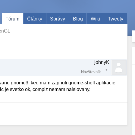
Fórum
Články
Správy
Blog
Wiki
Tweety
enGL
johnyK
Návštevník
ovanu gnome3, ked mam zapnuti gnome-shell aplikacie
sic je svetko ok, compiz nemam naislovany.