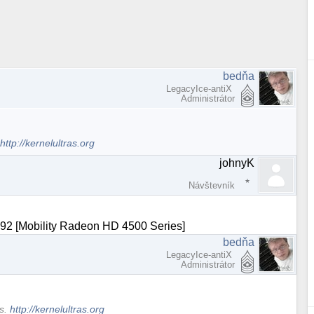
bedňa
LegacyIce-antiX
Administrátor
.
http://kernelultras.org
johnyK
Návštevník
M92 [Mobility Radeon HD 4500 Series]
bedňa
LegacyIce-antiX
Administrátor
ws.
http://kernelultras.org