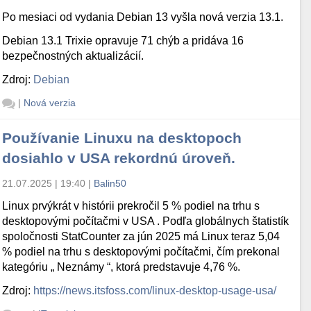
Po mesiaci od vydania Debian 13 vyšla nová verzia 13.1.
Debian 13.1 Trixie opravuje 71 chýb a pridáva 16
bezpečnostných aktualizácií.
Zdroj:
Debian
|
Nová verzia
Používanie Linuxu na desktopoch
dosiahlo v USA rekordnú úroveň.
21.07.2025 | 19:40
|
Balin50
Linux prvýkrát v histórii prekročil 5 % podiel na trhu s
desktopovými počítačmi v USA . Podľa globálnych štatistík
spoločnosti StatCounter za jún 2025 má Linux teraz 5,04
% podiel na trhu s desktopovými počítačmi, čím prekonal
kategóriu „ Neznámy “, ktorá predstavuje 4,76 %.
Zdroj:
https://news.itsfoss.com/linux-desktop-usage-usa/