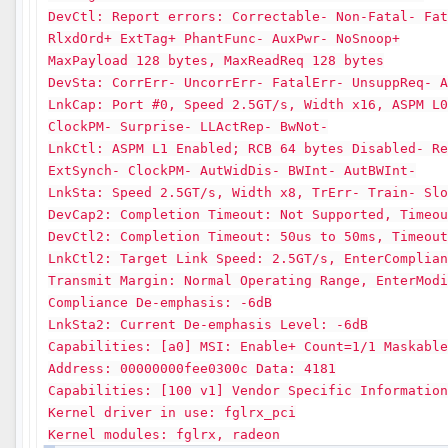
DevCtl: Report errors: Correctable- Non-Fatal- Fa
RlxdOrd+ ExtTag+ PhantFunc- AuxPwr- NoSnoop+
MaxPayload 128 bytes, MaxReadReq 128 bytes
DevSta: CorrErr- UncorrErr- FatalErr- UnsuppReq- 
LnkCap: Port #0, Speed 2.5GT/s, Width x16, ASPM L
ClockPM- Surprise- LLActRep- BwNot-
LnkCtl: ASPM L1 Enabled; RCB 64 bytes Disabled- R
ExtSynch- ClockPM- AutWidDis- BWInt- AutBWInt-
LnkSta: Speed 2.5GT/s, Width x8, TrErr- Train- Sl
DevCap2: Completion Timeout: Not Supported, Timeo
DevCtl2: Completion Timeout: 50us to 50ms, Timeou
LnkCtl2: Target Link Speed: 2.5GT/s, EnterComplia
Transmit Margin: Normal Operating Range, EnterMod
Compliance De-emphasis: -6dB
LnkSta2: Current De-emphasis Level: -6dB
Capabilities: [a0] MSI: Enable+ Count=1/1 Maskabl
Address: 00000000fee0300c Data: 4181
Capabilities: [100 v1] Vendor Specific Informatio
Kernel driver in use: fglrx_pci
Kernel modules: fglrx, radeon