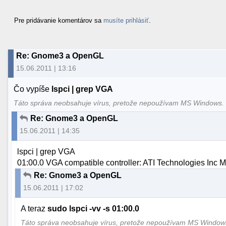
Pre pridávanie komentárov sa
musíte prihlásiť
.
Re: Gnome3 a OpenGL
15.06.2011 | 13:16
Čo vypíše
lspci | grep VGA
Táto správa neobsahuje vírus, pretože nepoužívam MS Windows
Re: Gnome3 a OpenGL
15.06.2011 | 14:35
lspci | grep VGA
01:00.0 VGA compatible controller: ATI Technologies Inc 
Re: Gnome3 a OpenGL
15.06.2011 | 17:02
A teraz
sudo lspci -vv -s 01:00.0
Táto správa neobsahuje vírus, pretože nepoužívam MS Windo