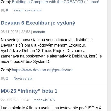
Zdroj:
Building a Computer with the CREATOR of Linux!
|
Zaujímavý článok
8
Devuan 6 Excalibur je vydaný
03.11.2025 | 22:52
|
menom
Na svete je nová stabilná verzia linuxovej distribúcie
Devuan s číslom 6 a kódovým menom Excalibur.
Vychádza z Debian 13 Trixie. Projekt Devuan sa
zameriava na poskytovanie alternatívy k Debianu, ktorú je
možné použiť bez SystemD.
Zdroj:
https://www.devuan.org/get-devuan
|
Nová verzia
2
MX-25 “Infinity” beta 1
22.09.2025 | 08:40
|
redhawk1975
Ludia okolo MX linuxu uvolnili na testovanie prvé ISO MX