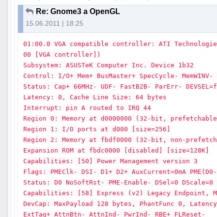
Re: Gnome3 a OpenGL
15.06.2011 | 18:25
01:00.0 VGA compatible controller: ATI Technologi
00 [VGA controller])
Subsystem: ASUSTeK Computer Inc. Device 1b32
Control: I/O+ Mem+ BusMaster+ SpecCycle- MemWINV-
Status: Cap+ 66MHz- UDF- FastB2B- ParErr- DEVSEL=
Latency: 0, Cache Line Size: 64 bytes
Interrupt: pin A routed to IRQ 44
Region 0: Memory at d0000000 (32-bit, prefetchabl
Region 1: I/O ports at d000 [size=256]
Region 2: Memory at fbdf0000 (32-bit, non-prefetc
Expansion ROM at fbdc0000 [disabled] [size=128K]
Capabilities: [50] Power Management version 3
Flags: PMEClk- DSI- D1+ D2+ AuxCurrent=0mA PME(D0
Status: D0 NoSoftRst- PME-Enable- DSel=0 DScale=0
Capabilities: [58] Express (v2) Legacy Endpoint, 
DevCap: MaxPayload 128 bytes, PhantFunc 0, Latenc
ExtTag+ AttnBtn- AttnInd- PwrInd- RBE+ FLReset-