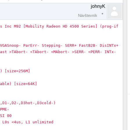
johnyK
Návštevník
es Inc M92 [Mobility Radeon HD 4500 Series] (prog-if
 VGASnoop- ParErr- Stepping- SERR+ FastB2B- DisINTx+
fast >TAbort- <TAbort- <MAbort- >SERR- <PERR- INTx-
e) [size=256M]
hable) [size=64K]
-,D1-,D2-,D3hot-,D3cold-)
 PME-
MSI 00
y L0s <4us, L1 unlimited