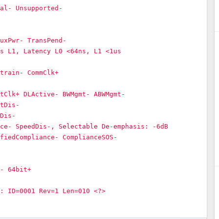
tal- Unsupported-
AuxPwr- TransPend-
0s L1, Latency L0 <64ns, L1 <1us
etrain- CommClk+
otClk+ DLActive- BWMgmt- ABWMgmt-
utDis-
tDis-
nce- SpeedDis-, Selectable De-emphasis: -6dB
ifiedCompliance- ComplianceSOS-
e- 64bit+
n: ID=0001 Rev=1 Len=010 <?>