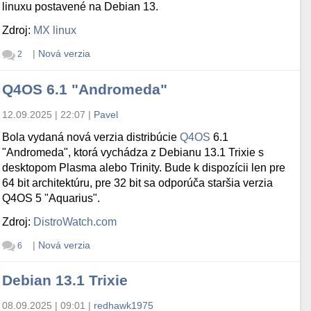
linuxu postavené na Debian 13.
Zdroj:
MX linux
|
Nová verzia
2
Q4OS 6.1 "Andromeda"
12.09.2025 | 22:07
|
Pavel
Bola vydaná nová verzia distribúcie
Q4OS
6.1
"Andromeda", ktorá vychádza z Debianu 13.1 Trixie s
desktopom Plasma alebo Trinity. Bude k dispozícii len pre
64 bit architektúru, pre 32 bit sa odporúča staršia verzia
Q4OS 5 "Aquarius".
Zdroj:
DistroWatch.com
|
Nová verzia
6
Debian 13.1 Trixie
08.09.2025 | 09:01
|
redhawk1975