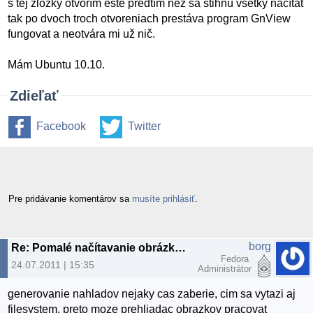
s tej zložky otvorím ešte predtím než sa stihnú všetky načítat
tak po dvoch troch otvoreniach prestáva program GnView
fungovat a neotvára mi už nič.
Mám Ubuntu 10.10.
Zdieľať
Facebook
Twitter
Pre pridávanie komentárov sa
musíte prihlásiť
.
borg
Re: Pomalé načítavanie obrázkov v lubovolnej zložke
Fedora
24.07.2011 | 15:35
Administrátor
generovanie nahladov nejaky cas zaberie, cim sa vytazi aj
filesystem, preto moze prehliadac obrazkov pracovat