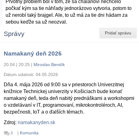
Prvotný problém bol v tom, že sa chalanovi nechcelo
počkať kým sa tie náhľady jednorázovo vytvoria. potom to
už nerobí taký brajgel. Ale, to už má za tie dni hádam za
sebou keďže sa už neozval.
Správy
Pridať správu
Namakaný deň 2026
20.04 | 20:25
|
Miroslav Bendík
Dátum udalosti:
04.05.2026
Dňa 4. mája 2026 od 9:00 sa v priestoroch Univerzitnej
knižnice Technickej univerzity v Košiciach bude konať
namakaný deň, teda deň nabitý prednáškami a workshopmi
o vzdelávaní v IT, programovaní, mikrokontroléroch, AI,
bezpečnosti, IoT a o ďalších témach.
Zdroj:
namakanyden.sk
|
Komunita
3