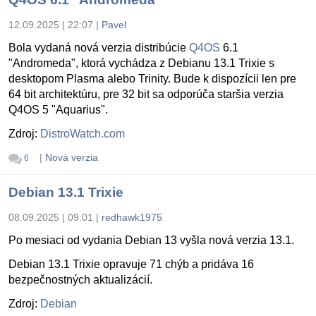
12.09.2025 | 22:07
|
Pavel
Bola vydaná nová verzia distribúcie
Q4OS
6.1
"Andromeda", ktorá vychádza z Debianu 13.1 Trixie s
desktopom Plasma alebo Trinity. Bude k dispozícii len pre
64 bit architektúru, pre 32 bit sa odporúča staršia verzia
Q4OS 5 "Aquarius".
Zdroj:
DistroWatch.com
|
Nová verzia
6
Debian 13.1 Trixie
08.09.2025 | 09:01
|
redhawk1975
Po mesiaci od vydania Debian 13 vyšla nová verzia 13.1.
Debian 13.1 Trixie opravuje 71 chýb a pridáva 16
bezpečnostných aktualizácií.
Zdroj:
Debian