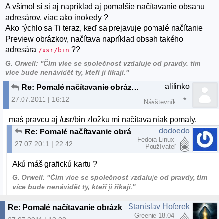
A všimol si si aj napríklad aj pomalšie načítavanie obsahu
adresárov, viac ako inokedy ?
Ako rýchlo sa Ti teraz, keď sa prejavuje pomalé načítanie
Preview obrázkov, načítava napríklad obsah takého
adresára
??
/usr/bin
G. Orwell: "Čím více se společnost vzdaluje od pravdy, tím
více bude nenávidět ty, kteří ji říkají."
alilinko
Re: Pomalé načítavanie obrázkov v lubovolnej zložke
27.07.2011 | 16:12
Návštevník
maš pravdu aj /usr/bin zložku mi načítava niak pomaly.
dodoedo
Re: Pomalé načítavanie obrázkov v lubovolnej zložke
Fedora Linux
27.07.2011 | 22:42
Používateľ
Akú máš grafickú kartu ?
G. Orwell: "Čím více se společnost vzdaluje od pravdy, tím
více bude nenávidět ty, kteří ji říkají."
Stanislav Hoferek
Re: Pomalé načítavanie obrázkov v lubovolnej zložke
Greenie 18.04