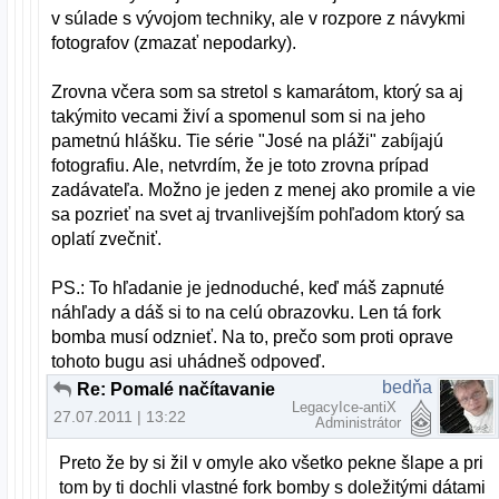
v súlade s vývojom techniky, ale v rozpore z návykmi
fotografov (zmazať nepodarky).
Zrovna včera som sa stretol s kamarátom, ktorý sa aj
takýmito vecami živí a spomenul som si na jeho
pametnú hlášku. Tie série "José na pláži" zabíjajú
fotografiu. Ale, netvrdím, že je toto zrovna prípad
zadávateľa. Možno je jeden z menej ako promile a vie
sa pozrieť na svet aj trvanlivejším pohľadom ktorý sa
oplatí zvečniť.
PS.: To hľadanie je jednoduché, keď máš zapnuté
náhľady a dáš si to na celú obrazovku. Len tá fork
bomba musí odznieť. Na to, prečo som proti oprave
tohoto bugu asi uhádneš odpoveď.
bedňa
Re: Pomalé načítavanie obrázkov v lubovolnej zložke
LegacyIce-antiX
27.07.2011 | 13:22
Administrátor
Preto že by si žil v omyle ako všetko pekne šlape a pri
tom by ti dochli vlastné fork bomby s doležitými dátami