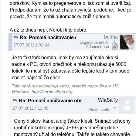
obrázkov. Kým sa to pregenerovalo, tak som si uvaril čaj.
Predpokladám, že to už chalan vyriešil podobne. i keď je
pravda, že tam mohli automaticky znížiť prioritu.
A už to dnes nepi. Nerobí ti to dobre.
bedňa
Re: Pomalé načítavanie obrázkov v lubovolnej zložke
LegacyIce-antiX
27.07.2011 | 02:24
Administrátor
Je to fakt fork bomba, inak by ma zaujímalo ako si
sadne k PC, otvorí priečinok a niekomu ukazuje 5000
fotiek, to musí byť zábava a ešte lepšie keď v tom bude
chcieť nájsť tú čo chce.
Táto správa neobsahuje vírus, pretože nepoužívam MS
Windows.
http://kernelultras.org
WlaSaTy
Re: Pomalé načítavanie obrázkov v lubovolnej zložke
27.07.2011 | 12:48
Návštevník
Ceny diskov, kariet a digiťákov klesli. Snímač schopný
urobiť niekoľko megový JPEG je v dnešnej dobe
montovaný už aj do telefónu. Takže je takéto chovanie