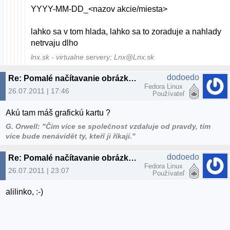
YYYY-MM-DD_<nazov akcie/miesta>
lahko sa v tom hlada, lahko sa to zoraduje a nahlady
netrvaju dlho
lnx.sk - virtualne servery; Lnx@Lnx.sk
dodoedo
Re: Pomalé načítavanie obrázkov v lubovolnej zložke
Fedora Linux
26.07.2011 | 17:46
Používateľ
Akú tam máš grafickú kartu ?
G. Orwell: "Čím více se společnost vzdaluje od pravdy, tím
více bude nenávidět ty, kteří ji říkají."
dodoedo
Re: Pomalé načítavanie obrázkov v lubovolnej zložke
Fedora Linux
26.07.2011 | 23:07
Používateľ
alilinko, :-)