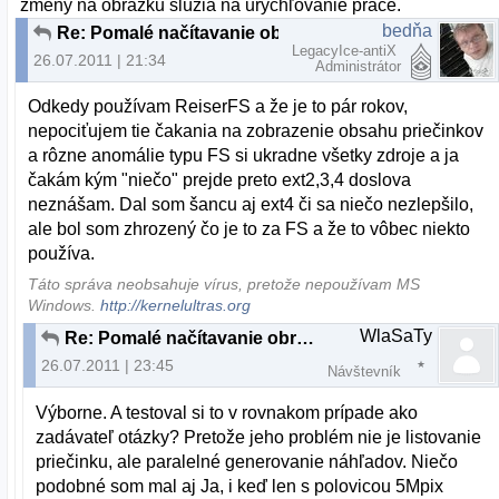
zmeny na obrázku slúžia na urýchľovanie práce.
bedňa
Re: Pomalé načítavanie obrázkov v lubovolnej zložke
LegacyIce-antiX
26.07.2011 | 21:34
Administrátor
Odkedy používam ReiserFS a že je to pár rokov,
nepociťujem tie čakania na zobrazenie obsahu priečinkov
a rôzne anomálie typu FS si ukradne všetky zdroje a ja
čakám kým "niečo" prejde preto ext2,3,4 doslova
neznášam. Dal som šancu aj ext4 či sa niečo nezlepšilo,
ale bol som zhrozený čo je to za FS a že to vôbec niekto
používa.
Táto správa neobsahuje vírus, pretože nepoužívam MS
Windows.
http://kernelultras.org
WlaSaTy
Re: Pomalé načítavanie obrázkov v lubovolnej zložke
26.07.2011 | 23:45
Návštevník
Výborne. A testoval si to v rovnakom prípade ako
zadávateľ otázky? Pretože jeho problém nie je listovanie
priečinku, ale paralelné generovanie náhľadov. Niečo
podobné som mal aj Ja, i keď len s polovicou 5Mpix