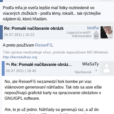
Podľa mňa je oveľa lepšie mať fotky roztriedené vo
viacerých zložkách - podľa témy, lokalít... tak rýchlejšie
nájdem tú, ktorú hľadám.
bedňa
Re: Pomalé načítavanie obrázkov v lubovolnej zložke
LegacyIce-antiX
26.07.2011 | 16:22
Administrátor
A preto používam
ReiserFS
.
Táto správa neobsahuje vírus, pretože nepoužívam MS Windows.
http://kernelultras.org
WlaSaTy
Re: Pomalé načítavanie obrázkov v lubovolnej zložke
26.07.2011 | 18:45
Návštevník
No, ale ReiserFS nezamedzí fork bombe pri viac
vláknovom generovaní náhľadov. Tak isto sa asie ešte
nepoužívajú grafické karty na spracovanie obrázkov v
GNU/GPL software.
Ale, to je už jedno. Náhľady sa generujú raz, a až do