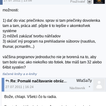
27.07.2011 | 13:08
Používateľ
možnosti:
1) dať do viac priečinkov. sprav si tam priečinky dovolenka
tam a tam, práca atď. pôjde ti to lepšie v akomkoľvek
systéme
2) môžeš zakázať tvorbu náhľadov
3) skúsiť iný program na prehliadanie súborov (nautilus,
thunar, pcmanfm...)
väčšina programov jednoducho nie je tvorená na to, aby
tam bolo viac ako niekoľko sto fotiek. btw máš tam 32 alebo
64bit systém?
tlačené knihy a e-knihy
WlaSaTy
Re: Pomalé načítavanie obrázkov v lubovolnej zložke
27.07.2011 | 16:24
Návštevník
Bože, chlapi. Všetci čo tu radia.