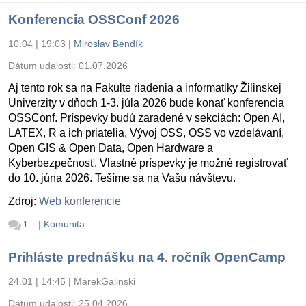
Konferencia OSSConf 2026
10.04 | 19:03
|
Miroslav Bendík
Dátum udalosti:
01.07.2026
Aj tento rok sa na Fakulte riadenia a informatiky Žilinskej
Univerzity v dňoch 1-3. júla 2026 bude konať konferencia
OSSConf. Príspevky budú zaradené v sekciách: Open AI,
LATEX, R a ich priatelia, Vývoj OSS, OSS vo vzdelávaní,
Open GIS & Open Data, Open Hardware a
Kyberbezpečnosť. Vlastné príspevky je možné registrovať
do 10. júna 2026. Tešíme sa na Vašu návštevu.
Zdroj:
Web konferencie
|
Komunita
1
Prihláste prednášku na 4. ročník OpenCamp
24.01 | 14:45
|
MarekGalinski
Dátum udalosti:
25.04.2026