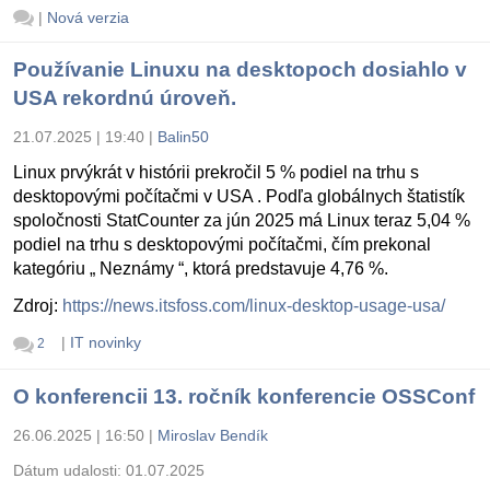
|
Nová verzia
Používanie Linuxu na desktopoch dosiahlo v
USA rekordnú úroveň.
21.07.2025 | 19:40
|
Balin50
Linux prvýkrát v histórii prekročil 5 % podiel na trhu s
desktopovými počítačmi v USA . Podľa globálnych štatistík
spoločnosti StatCounter za jún 2025 má Linux teraz 5,04 %
podiel na trhu s desktopovými počítačmi, čím prekonal
kategóriu „ Neznámy “, ktorá predstavuje 4,76 %.
Zdroj:
https://news.itsfoss.com/linux-desktop-usage-usa/
|
IT novinky
2
O konferencii 13. ročník konferencie OSSConf
26.06.2025 | 16:50
|
Miroslav Bendík
Dátum udalosti:
01.07.2025