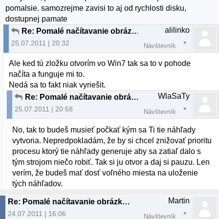
pomalsie. samozrejme zavisi to aj od rychlosti disku,
dostupnej pamate
alilinko
Re: Pomalé načítavanie obrázkov v lubovolnej zložke
25.07.2011 | 20:32
Návštevník
Ale ked tú zložku otvorím vo Win7 tak sa to v pohode
načíta a funguje mi to.
Nedá sa to fakt niak vyriešit.
WlaSaTy
Re: Pomalé načítavanie obrázkov v lubovolnej zložke
25.07.2011 | 20:58
Návštevník
No, tak to budeš musieť počkať kým sa Ti tie náhľady
vytvoria. Nepredpokladám, že by si chcel znižovať prioritu
procesu ktorý tie náhľady generuje aby sa zatiaľ dalo s
tým strojom niečo robiť. Tak si ju otvor a daj si pauzu. Len
verím, že budeš mať dosť voľného miesta na uloženie
tých náhľadov.
Martin
Re: Pomalé načítavanie obrázkov v lubovolnej zložke
24.07.2011 | 16:06
Návštevník