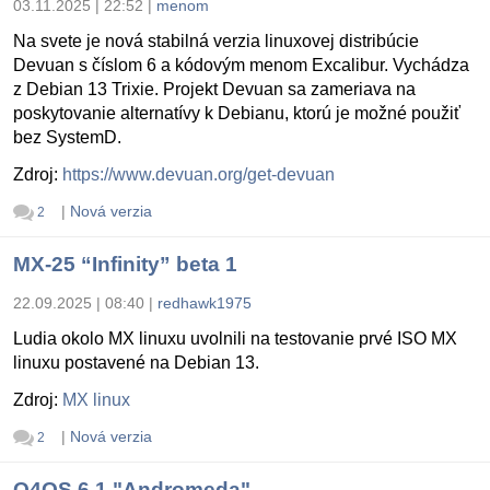
03.11.2025 | 22:52
|
menom
Na svete je nová stabilná verzia linuxovej distribúcie
Devuan s číslom 6 a kódovým menom Excalibur. Vychádza
z Debian 13 Trixie. Projekt Devuan sa zameriava na
poskytovanie alternatívy k Debianu, ktorú je možné použiť
bez SystemD.
Zdroj:
https://www.devuan.org/get-devuan
|
Nová verzia
2
MX-25 “Infinity” beta 1
22.09.2025 | 08:40
|
redhawk1975
Ludia okolo MX linuxu uvolnili na testovanie prvé ISO MX
linuxu postavené na Debian 13.
Zdroj:
MX linux
|
Nová verzia
2
Q4OS 6.1 "Andromeda"