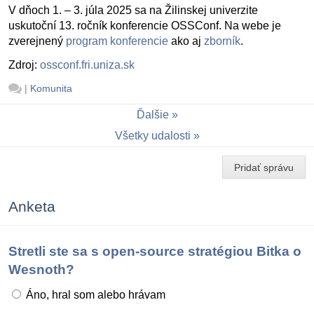
V dňoch 1. – 3. júla 2025 sa na Žilinskej univerzite
uskutoční 13. ročník konferencie OSSConf. Na webe je
zverejnený
program konferencie
ako aj
zborník
.
Zdroj:
ossconf.fri.uniza.sk
|
Komunita
Ďalšie
Všetky udalosti
Pridať správu
Anketa
Stretli ste sa s open-source stratégiou Bitka o
Wesnoth?
Áno, hral som alebo hrávam