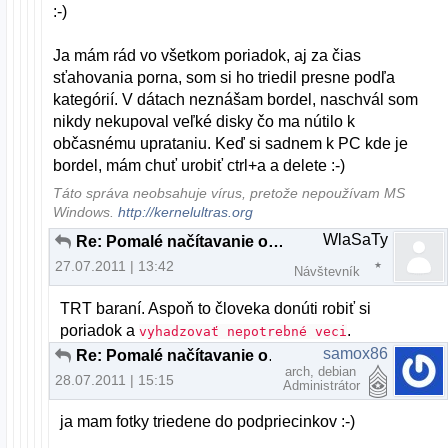
:-)
Ja mám rád vo všetkom poriadok, aj za čias
sťahovania porna, som si ho triedil presne podľa
kategórií. V dátach neznášam bordel, naschvál som
nikdy nekupoval veľké disky čo ma nútilo k
občasnému uprataniu. Keď si sadnem k PC kde je
bordel, mám chuť urobiť ctrl+a a delete :-)
Táto správa neobsahuje vírus, pretože nepoužívam MS
Windows.
http://kernelultras.org
WlaSaTy
Re: Pomalé načítavanie obrázkov v lubovolnej zložke
27.07.2011 | 13:42
Návštevník
TRT baraní. Aspoň to človeka donúti robiť si
poriadok a
.
vyhadzovať nepotrebné veci
samox86
Re: Pomalé načítavanie obrázkov v lubovolnej zložke
arch, debian
28.07.2011 | 15:15
Administrátor
ja mam fotky triedene do podpriecinkov :-)