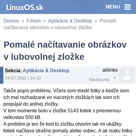
MENU
Domov
Fórum
Aplikácie & Desktop
Pomalé
načítavanie obrázkov v lubovolnej zložke
Pomalé načítavanie obrázkov
v lubovolnej zložke
alilinko
Sekcia
:
Aplikácie & Desktop
24.07.2011 | 14:20
Návštevník
Takže popis problému. Včera som triedil fotky a kedže som
ich mal rozhadzané vo viacerých zložkách tak som ich
pospájal do jednej zložky.
V tom momente bolo v zložke 5143 fotiek s priemernou
velkostou 500 kB.
A problém je ten že ked tú zložku otvorím tak mi ukážky
fotiek načítava strašne pomaly alebo vobec. A ak niaku fotku