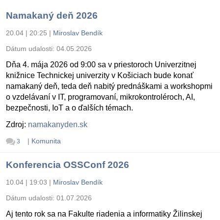
Namakaný deň 2026
20.04 | 20:25
|
Miroslav Bendík
Dátum udalosti:
04.05.2026
Dňa 4. mája 2026 od 9:00 sa v priestoroch Univerzitnej
knižnice Technickej univerzity v Košiciach bude konať
namakaný deň, teda deň nabitý prednáškami a workshopmi
o vzdelávaní v IT, programovaní, mikrokontroléroch, AI,
bezpečnosti, IoT a o ďalších témach.
Zdroj:
namakanyden.sk
|
Komunita
3
Konferencia OSSConf 2026
10.04 | 19:03
|
Miroslav Bendík
Dátum udalosti:
01.07.2026
Aj tento rok sa na Fakulte riadenia a informatiky Žilinskej