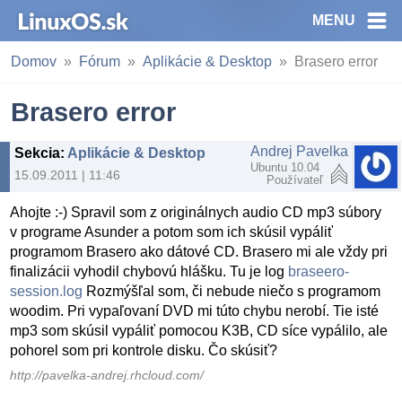
MENU
Domov
Fórum
Aplikácie & Desktop
Brasero error
Brasero error
Andrej Pavelka
Sekcia
:
Aplikácie & Desktop
Ubuntu 10.04
15.09.2011 | 11:46
Používateľ
Ahojte :-) Spravil som z originálnych audio CD mp3 súbory
v programe Asunder a potom som ich skúsil vypáliť
programom Brasero ako dátové CD. Brasero mi ale vždy pri
finalizácii vyhodil chybovú hlášku. Tu je log
braseero-
session.log
Rozmýšľal som, či nebude niečo s programom
woodim. Pri vypaľovaní DVD mi túto chybu nerobí. Tie isté
mp3 som skúsil vypáliť pomocou K3B, CD síce vypálilo, ale
pohorel som pri kontrole disku. Čo skúsiť?
http://pavelka-andrej.rhcloud.com/