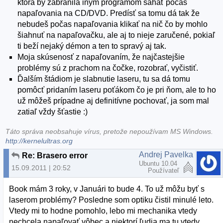
ktorá by zabránila iným programom šahať počas
napaľovania na CD/DVD. Predísť sa tomu dá tak že
nebudeš počas napaľovania klikať na nič čo by mohlo
šiahnuť na napaľovačku, ale aj to nieje zaručené, pokiaľ
ti beží nejaký démon a ten to spravý aj tak.
Moja skúsenosť z napaľovaním, že najčastejšie
problémy sú z prachom na čočke, rozobrať, vyčistiť.
Ďalším štádiom je slabnutie laseru, tu sa dá tomu
pomôcť pridaním laseru poťákom čo je pri ňom, ale to ho
už môžeš prípadne aj definitívne pochovať, ja som mal
zatiaľ vždy šťastie :)
Táto správa neobsahuje vírus, pretože nepoužívam MS Windows.
http://kernelultras.org
Andrej Pavelka
Re: Brasero error
Ubuntu 10.04
15.09.2011 | 20:52
Používateľ
Book mám 3 roky, v Januári to bude 4. To už môžu byť s
laserom problémy? Posledne som optiku čistil minulé leto.
Vtedy mi to hodne pomohlo, lebo mi mechanika vtedy
nechcela napaľovať vôbec a niektorí ľudia ma tu vtedy