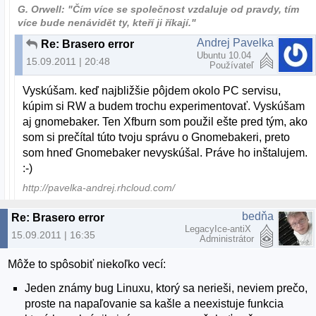
G. Orwell: "Čím více se společnost vzdaluje od pravdy, tím
více bude nenávidět ty, kteří ji říkají."
Andrej Pavelka
Re: Brasero error
Ubuntu 10.04
15.09.2011 | 20:48
Používateľ
Vyskúšam. keď najbližšie pôjdem okolo PC servisu,
kúpim si RW a budem trochu experimentovať. Vyskúšam
aj gnomebaker. Ten Xfburn som použil ešte pred tým, ako
som si prečítal túto tvoju správu o Gnomebakeri, preto
som hneď Gnomebaker nevyskúšal. Práve ho inštalujem.
:-)
http://pavelka-andrej.rhcloud.com/
bedňa
Re: Brasero error
LegacyIce-antiX
15.09.2011 | 16:35
Administrátor
Môže to spôsobiť niekoľko vecí:
Jeden známy bug Linuxu, ktorý sa nerieši, neviem prečo,
proste na napaľovanie sa kašle a neexistuje funkcia