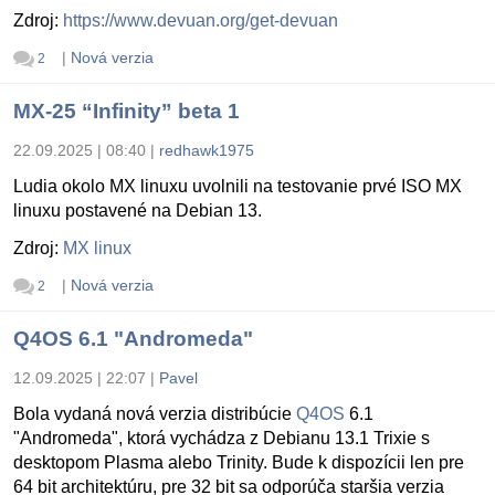
Zdroj:
https://www.devuan.org/get-devuan
|
Nová verzia
2
MX-25 “Infinity” beta 1
22.09.2025 | 08:40
|
redhawk1975
Ludia okolo MX linuxu uvolnili na testovanie prvé ISO MX
linuxu postavené na Debian 13.
Zdroj:
MX linux
|
Nová verzia
2
Q4OS 6.1 "Andromeda"
12.09.2025 | 22:07
|
Pavel
Bola vydaná nová verzia distribúcie
Q4OS
6.1
"Andromeda", ktorá vychádza z Debianu 13.1 Trixie s
desktopom Plasma alebo Trinity. Bude k dispozícii len pre
64 bit architektúru, pre 32 bit sa odporúča staršia verzia