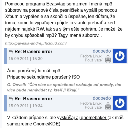
Pomocou programu Eeasytag som zmenil mená mp3
súborov na poradové čísla pesničiek a vypálil pomocou
Xfburn a vypálenie sa skončilo úspešne, len dúfam, že
tomu, komu to vypaľujem pôjde to v aute prehrať a keď
nájdem najeké RW, tak sa s tým ešte pohrám. Je možé, že
by chybu spôsobali mp3? Tagy, mená súborov...
http://pavelka-andrej.rhcloud.com/
dodoedo
Re: Brasero error
Fedora Linux
15.09.2011 | 15:30
Používateľ
Áno, porušený formát mp3 ...
Prípadne sekundárne porušený ISO
G. Orwell: "Čím více se společnost vzdaluje od pravdy, tím
více bude nenávidět ty, kteří ji říkají."
dodoedo
Re: Brasero error
Fedora Linux
15.09.2011 | 19:34
Používateľ
V každom prípade si ale v
yskúšaj aj gnomebaker
(ak máš
samozrejme Gnome/KDE)