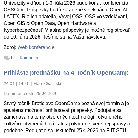
Univerzity v dňoch 1-3. júla 2026 bude konať konferencia
OSSConf. Príspevky budú zaradené v sekciách: Open AI,
LATEX, R a ich priatelia, Vývoj OSS, OSS vo vzdelávaní,
Open GIS & Open Data, Open Hardware a
Kyberbezpečnosť. Vlastné príspevky je možné registrovať
do 10. júna 2026. Tešíme sa na Vašu návštevu.
Zdroj:
Web konferencie
|
Komunita
1
Prihláste prednášku na 4. ročník OpenCamp
24.01 | 14:45
|
MarekGalinski
Dátum udalosti:
25.04.2026
Štvrtý ročník Bratislava OpenCamp pozná svoj termín a je
spustená možnosť prihlasovať príspevky. Podujatie sa
zameriava na témy otvorených technológii, otvoreného
softvéru, otvorených dát, ale aj otvorenej verejnej správy a
podobne. Podujatie sa uskutoční 25.4.2026 na FIIT STU.