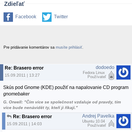
Zdieľať
Facebook
Twitter
Pre pridávanie komentárov sa
musíte prihlásiť
.
dodoedo
Re: Brasero error
Fedora Linux
15.09.2011 | 13:27
Používateľ
Skús pod Gnome (KDE) použiť na napalovanie CD program
gnomebaker
G. Orwell: "Čím více se společnost vzdaluje od pravdy, tím
více bude nenávidět ty, kteří ji říkají."
Andrej Pavelka
Re: Brasero error
Ubuntu 10.04
15.09.2011 | 14:03
Používateľ