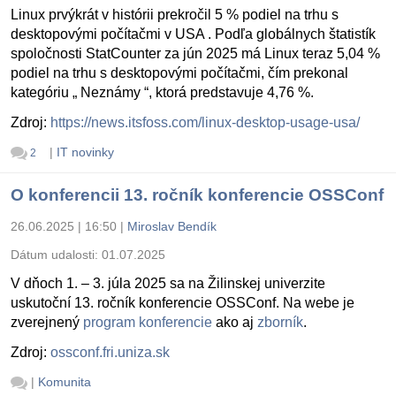
Linux prvýkrát v histórii prekročil 5 % podiel na trhu s
desktopovými počítačmi v USA . Podľa globálnych štatistík
spoločnosti StatCounter za jún 2025 má Linux teraz 5,04 %
podiel na trhu s desktopovými počítačmi, čím prekonal
kategóriu „ Neznámy “, ktorá predstavuje 4,76 %.
Zdroj:
https://news.itsfoss.com/linux-desktop-usage-usa/
|
IT novinky
2
O konferencii 13. ročník konferencie OSSConf
26.06.2025 | 16:50
|
Miroslav Bendík
Dátum udalosti:
01.07.2025
V dňoch 1. – 3. júla 2025 sa na Žilinskej univerzite
uskutoční 13. ročník konferencie OSSConf. Na webe je
zverejnený
program konferencie
ako aj
zborník
.
Zdroj:
ossconf.fri.uniza.sk
|
Komunita