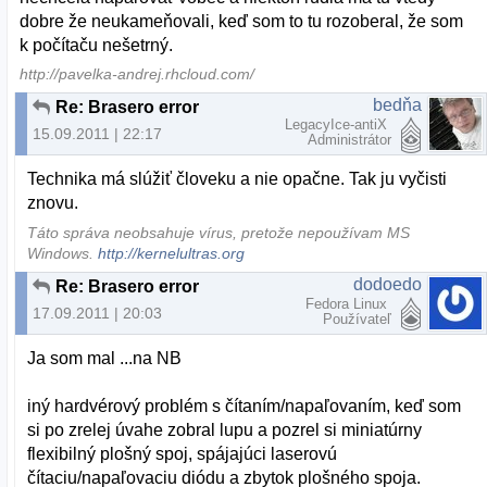
dobre že neukameňovali, keď som to tu rozoberal, že som
k počítaču nešetrný.
http://pavelka-andrej.rhcloud.com/
bedňa
Re: Brasero error
LegacyIce-antiX
15.09.2011 | 22:17
Administrátor
Technika má slúžiť človeku a nie opačne. Tak ju vyčisti
znovu.
Táto správa neobsahuje vírus, pretože nepoužívam MS
Windows.
http://kernelultras.org
dodoedo
Re: Brasero error
Fedora Linux
17.09.2011 | 20:03
Používateľ
Ja som mal ...na NB
iný hardvérový problém s čítaním/napaľovaním, keď som
si po zrelej úvahe zobral lupu a pozrel si miniatúrny
flexibilný plošný spoj, spájajúci laserovú
čítaciu/napaľovaciu diódu a zbytok plošného spoja.