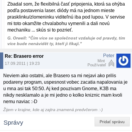
Zbadal som, že flexibilná časť pripojenia, ktorá sa ohýba
podľa postavenia laser. diódy má na jednom mieste
prasklinku/zlomeninku viditeľnú iba pod lupou. V servise
mi toto okamžite chvalabohu vymenili a dali novú
mechaniku ... skús si to pozrieť.
G. Orwell: "Čím více se společnost vzdaluje od pravdy, tím
více bude nenávidět ty, kteří ji říkají."
Peter
Re: Brasero error
Mint
17.09.2011 | 19:23
Používateľ
Neviem ako ostatni, ale Brasero sa mi nejavi ako prilis
podareny program, uspesnost vobec zacatia napalovania je
u mna asi tak 50:50. Aj ked pouzivam Gnome, K3B ma
nikdy nesklamalo a je mi jedno o kolko kniznic mam kvoli
nemu naviac :-D
Žijem v krajine, kde aj zajtra znamená predvčerom :-)
Správy
Pridať správu