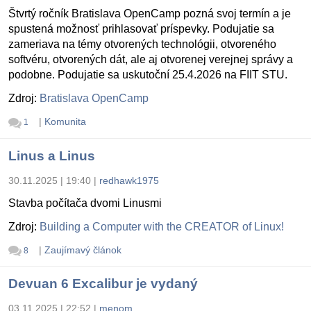
Štvrtý ročník Bratislava OpenCamp pozná svoj termín a je
spustená možnosť prihlasovať príspevky. Podujatie sa
zameriava na témy otvorených technológii, otvoreného
softvéru, otvorených dát, ale aj otvorenej verejnej správy a
podobne. Podujatie sa uskutoční 25.4.2026 na FIIT STU.
Zdroj:
Bratislava OpenCamp
|
Komunita
1
Linus a Linus
30.11.2025 | 19:40
|
redhawk1975
Stavba počítača dvomi Linusmi
Zdroj:
Building a Computer with the CREATOR of Linux!
|
Zaujímavý článok
8
Devuan 6 Excalibur je vydaný
03.11.2025 | 22:52
|
menom