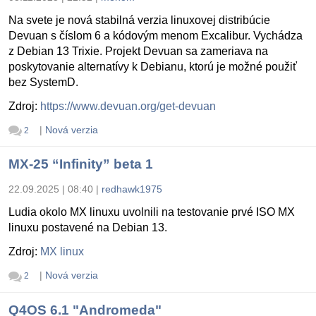
Na svete je nová stabilná verzia linuxovej distribúcie
Devuan s číslom 6 a kódovým menom Excalibur. Vychádza
z Debian 13 Trixie. Projekt Devuan sa zameriava na
poskytovanie alternatívy k Debianu, ktorú je možné použiť
bez SystemD.
Zdroj:
https://www.devuan.org/get-devuan
|
Nová verzia
2
MX-25 “Infinity” beta 1
22.09.2025 | 08:40
|
redhawk1975
Ludia okolo MX linuxu uvolnili na testovanie prvé ISO MX
linuxu postavené na Debian 13.
Zdroj:
MX linux
|
Nová verzia
2
Q4OS 6.1 "Andromeda"