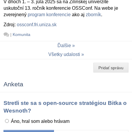
V dňoch 1. – 3. júla 2025 sa na Žilinskej univerzite
uskutoční 13. ročník konferencie OSSConf. Na webe je
zverejnený
program konferencie
ako aj
zborník
.
Zdroj:
ossconf.fri.uniza.sk
|
Komunita
Ďalšie
Všetky udalosti
Pridať správu
Anketa
Stretli ste sa s open-source stratégiou Bitka o
Wesnoth?
Áno, hral som alebo hrávam