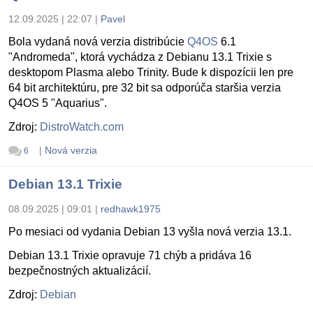
12.09.2025 | 22:07
|
Pavel
Bola vydaná nová verzia distribúcie
Q4OS
6.1
"Andromeda", ktorá vychádza z Debianu 13.1 Trixie s
desktopom Plasma alebo Trinity. Bude k dispozícii len pre
64 bit architektúru, pre 32 bit sa odporúča staršia verzia
Q4OS 5 "Aquarius".
Zdroj:
DistroWatch.com
|
Nová verzia
6
Debian 13.1 Trixie
08.09.2025 | 09:01
|
redhawk1975
Po mesiaci od vydania Debian 13 vyšla nová verzia 13.1.
Debian 13.1 Trixie opravuje 71 chýb a pridáva 16
bezpečnostných aktualizácií.
Zdroj:
Debian