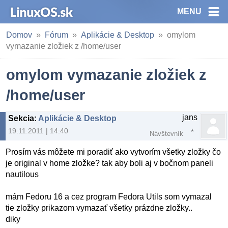
MENU
Domov
Fórum
Aplikácie & Desktop
omylom
vymazanie zložiek z /home/user
omylom vymazanie zložiek z
/home/user
jans
Sekcia
:
Aplikácie & Desktop
19.11.2011 | 14:40
Návštevník
Prosím vás môžete mi poradiť ako vytvorím všetky zložky čo
je original v home zložke? tak aby boli aj v bočnom paneli
nautilous
mám Fedoru 16 a cez program Fedora Utils som vymazal
tie zložky prikazom vymazať všetky prázdne zložky..
diky