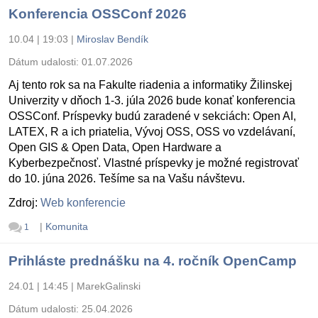
Konferencia OSSConf 2026
10.04 | 19:03
|
Miroslav Bendík
Dátum udalosti:
01.07.2026
Aj tento rok sa na Fakulte riadenia a informatiky Žilinskej
Univerzity v dňoch 1-3. júla 2026 bude konať konferencia
OSSConf. Príspevky budú zaradené v sekciách: Open AI,
LATEX, R a ich priatelia, Vývoj OSS, OSS vo vzdelávaní,
Open GIS & Open Data, Open Hardware a
Kyberbezpečnosť. Vlastné príspevky je možné registrovať
do 10. júna 2026. Tešíme sa na Vašu návštevu.
Zdroj:
Web konferencie
|
Komunita
1
Prihláste prednášku na 4. ročník OpenCamp
24.01 | 14:45
|
MarekGalinski
Dátum udalosti:
25.04.2026