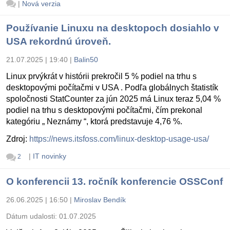
|
Nová verzia
Používanie Linuxu na desktopoch dosiahlo v
USA rekordnú úroveň.
21.07.2025 | 19:40
|
Balin50
Linux prvýkrát v histórii prekročil 5 % podiel na trhu s
desktopovými počítačmi v USA . Podľa globálnych štatistík
spoločnosti StatCounter za jún 2025 má Linux teraz 5,04 %
podiel na trhu s desktopovými počítačmi, čím prekonal
kategóriu „ Neznámy “, ktorá predstavuje 4,76 %.
Zdroj:
https://news.itsfoss.com/linux-desktop-usage-usa/
|
IT novinky
2
O konferencii 13. ročník konferencie OSSConf
26.06.2025 | 16:50
|
Miroslav Bendík
Dátum udalosti:
01.07.2025