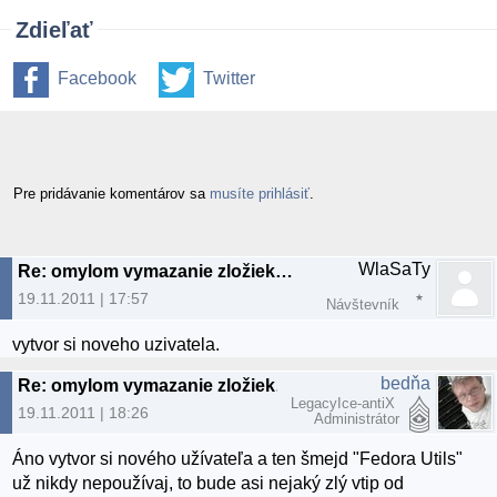
Zdieľať
Facebook
Twitter
Pre pridávanie komentárov sa
musíte prihlásiť
.
WlaSaTy
Re: omylom vymazanie zložiek z /home/user
19.11.2011 | 17:57
Návštevník
vytvor si noveho uzivatela.
bedňa
Re: omylom vymazanie zložiek z /home/user
LegacyIce-antiX
19.11.2011 | 18:26
Administrátor
Áno vytvor si nového užívateľa a ten šmejd "Fedora Utils"
už nikdy nepoužívaj, to bude asi nejaký zlý vtip od