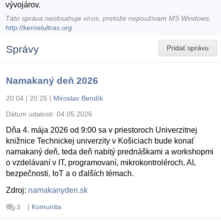
vývojárov.
Táto správa neobsahuje vírus, pretože nepoužívam MS Windows.
http://kernelultras.org
Správy
Pridať správu
Namakaný deň 2026
20.04 | 20:25
|
Miroslav Bendík
Dátum udalosti:
04.05.2026
Dňa 4. mája 2026 od 9:00 sa v priestoroch Univerzitnej
knižnice Technickej univerzity v Košiciach bude konať
namakaný deň, teda deň nabitý prednáškami a workshopmi
o vzdelávaní v IT, programovaní, mikrokontroléroch, AI,
bezpečnosti, IoT a o ďalších témach.
Zdroj:
namakanyden.sk
|
Komunita
3