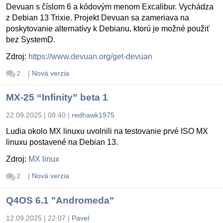
Devuan s číslom 6 a kódovým menom Excalibur. Vychádza
z Debian 13 Trixie. Projekt Devuan sa zameriava na
poskytovanie alternatívy k Debianu, ktorú je možné použiť
bez SystemD.
Zdroj:
https://www.devuan.org/get-devuan
|
Nová verzia
2
MX-25 “Infinity” beta 1
22.09.2025 | 08:40
|
redhawk1975
Ludia okolo MX linuxu uvolnili na testovanie prvé ISO MX
linuxu postavené na Debian 13.
Zdroj:
MX linux
|
Nová verzia
2
Q4OS 6.1 "Andromeda"
12.09.2025 | 22:07
|
Pavel