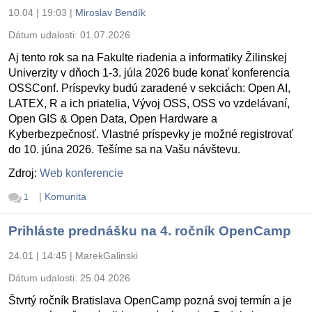
10.04 | 19:03
|
Miroslav Bendík
Dátum udalosti:
01.07.2026
Aj tento rok sa na Fakulte riadenia a informatiky Žilinskej
Univerzity v dňoch 1-3. júla 2026 bude konať konferencia
OSSConf. Príspevky budú zaradené v sekciách: Open AI,
LATEX, R a ich priatelia, Vývoj OSS, OSS vo vzdelávaní,
Open GIS & Open Data, Open Hardware a
Kyberbezpečnosť. Vlastné príspevky je možné registrovať
do 10. júna 2026. Tešíme sa na Vašu návštevu.
Zdroj:
Web konferencie
|
Komunita
1
Prihláste prednášku na 4. ročník OpenCamp
24.01 | 14:45
|
MarekGalinski
Dátum udalosti:
25.04.2026
Štvrtý ročník Bratislava OpenCamp pozná svoj termín a je