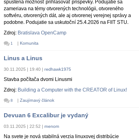
spustená možnosť prihlasovať príspevky. Podujatie sa
zameriava na témy otvorených technológii, otvoreného
softvéru, otvorených dát, ale aj otvorenej verejnej správy a
podobne. Podujatie sa uskutoční 25.4.2026 na FIIT STU.
Zdroj:
Bratislava OpenCamp
|
Komunita
1
Linus a Linus
30.11.2025 | 19:40
|
redhawk1975
Stavba počítača dvomi Linusmi
Zdroj:
Building a Computer with the CREATOR of Linux!
|
Zaujímavý článok
8
Devuan 6 Excalibur je vydaný
03.11.2025 | 22:52
|
menom
Na svete je nová stabilná verzia linuxovej distribúcie