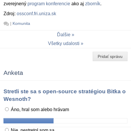
zverejnený
program konferencie
ako aj
zborník
.
Zdroj:
ossconf.fri.uniza.sk
|
Komunita
Ďalšie
Všetky udalosti
Pridať správu
Anketa
Stretli ste sa s open-source stratégiou Bitka o
Wesnoth?
Áno, hral som alebo hrávam
Nie, nestretol som sa