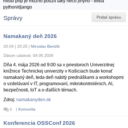
misto php je mozno pouzit taky neco jinyho - treba
python/django
Správy
Pridať správu
Namakaný deň 2026
20.04 | 20:25
|
Miroslav Bendík
Dátum udalosti:
04.05.2026
Dňa 4. mája 2026 od 9:00 sa v priestoroch Univerzitnej
knižnice Technickej univerzity v Košiciach bude konať
namakaný deň, teda deň nabitý prednáškami a workshopmi
o vzdelávaní v IT, programovaní, mikrokontroléroch, AI,
bezpečnosti, IoT a o ďalších témach.
Zdroj:
namakanyden.sk
|
Komunita
3
Konferencia OSSConf 2026