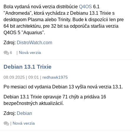
Bola vydaná nová verzia distribúcie
Q4OS
6.1
"Andromeda", ktorá vychádza z Debianu 13.1 Trixie s
desktopom Plasma alebo Trinity. Bude k dispozícii len pre
64 bit architektúru, pre 32 bit sa odporúča staršia verzia
Q4OS 5 "Aquarius".
Zdroj:
DistroWatch.com
|
Nová verzia
6
Debian 13.1 Trixie
08.09.2025 | 09:01
|
redhawk1975
Po mesiaci od vydania Debian 13 vyšla nová verzia 13.1.
Debian 13.1 Trixie opravuje 71 chýb a pridáva 16
bezpečnostných aktualizácií.
Zdroj:
Debian
|
Nová verzia