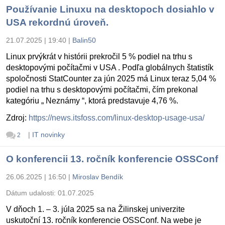
Používanie Linuxu na desktopoch dosiahlo v
USA rekordnú úroveň.
21.07.2025 | 19:40
|
Balin50
Linux prvýkrát v histórii prekročil 5 % podiel na trhu s
desktopovými počítačmi v USA . Podľa globálnych štatistík
spoločnosti StatCounter za jún 2025 má Linux teraz 5,04 %
podiel na trhu s desktopovými počítačmi, čím prekonal
kategóriu „ Neznámy “, ktorá predstavuje 4,76 %.
Zdroj:
https://news.itsfoss.com/linux-desktop-usage-usa/
|
IT novinky
2
O konferencii 13. ročník konferencie OSSConf
26.06.2025 | 16:50
|
Miroslav Bendík
Dátum udalosti:
01.07.2025
V dňoch 1. – 3. júla 2025 sa na Žilinskej univerzite
uskutoční 13. ročník konferencie OSSConf. Na webe je