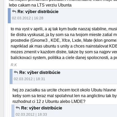
lebo cakam na LTS verziu Ubunta
Re: výber distribúcie
02.03.2012 | 16:28
to ma vyst v aprili, a aj tak kym bude naozaj stabilne, m
tie distra vyskusat, ja by som sa na tvojom mieste zatial m
prostredie (Gnome3 , KDE, Xfce, Lxde, Mate (klon gnome2
napriklad ak mas ubuntu s unity a chces nainstalovat KDE,
mozes zmenit v kazdom distre, takze by som sa najprv ven
balickovaci system, politika a ciele danej spolocnosti, a p
R.K
Re: výber distribúcie
02.03.2012 | 18:31
hej zo zaciatku sa urcite chcem tocit okolo Ubutu hlavne 
keby som sa teraz mal spolahnut len na anglictinu tak by
rozhodnut ci 12 z Ubuntu alebo LMDE?
Re: výber distribúcie
02.03.2012 | 18:33