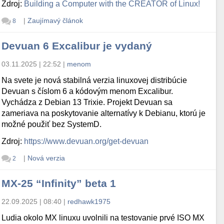
Zdroj:
Building a Computer with the CREATOR of Linux!
|
Zaujímavý článok
8
Devuan 6 Excalibur je vydaný
03.11.2025 | 22:52
|
menom
Na svete je nová stabilná verzia linuxovej distribúcie
Devuan s číslom 6 a kódovým menom Excalibur.
Vychádza z Debian 13 Trixie. Projekt Devuan sa
zameriava na poskytovanie alternatívy k Debianu, ktorú je
možné použiť bez SystemD.
Zdroj:
https://www.devuan.org/get-devuan
|
Nová verzia
2
MX-25 “Infinity” beta 1
22.09.2025 | 08:40
|
redhawk1975
Ludia okolo MX linuxu uvolnili na testovanie prvé ISO MX