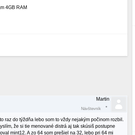
a mám 4GB RAM
Martin
Návštevník
to raz do týždňa lebo som to vždy nejakým počinom rozbil.
slím, že si tie menované distrá aj tak skúsiš postupne
oval mint12. A zo 64 som prešiel na 32, lebo pri 64 mi