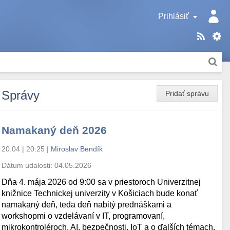
Prihlásiť
Správy
Pridať správu
Namakaný deň 2026
20.04 | 20:25
|
Miroslav Bendík
Dátum udalosti:
04.05.2026
Dňa 4. mája 2026 od 9:00 sa v priestoroch Univerzitnej
knižnice Technickej univerzity v Košiciach bude konať
namakaný deň, teda deň nabitý prednáškami a
workshopmi o vzdelávaní v IT, programovaní,
mikrokontroléroch, AI, bezpečnosti, IoT a o ďalších témach.