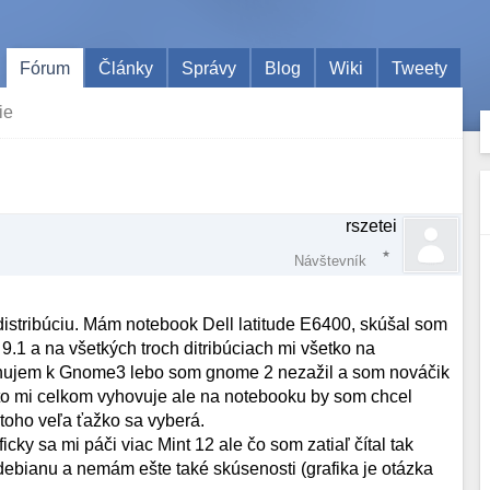
Fórum
Články
Správy
Blog
Wiki
Tweety
ie
rszetei
Návštevník
stribúciu. Mám notebook Dell latitude E6400, skúšal som
.1 a na všetkých troch ditribúciach mi všetko na
linujem k Gnome3 lebo som gnome 2 nezažil a som nováčik
 to mi celkom vyhovuje ale na notebooku by som chcel
 toho veľa ťažko sa vyberá.
ky sa mi páči viac Mint 12 ale čo som zatiaľ čítal tak
debianu a nemám ešte také skúsenosti (grafika je otázka