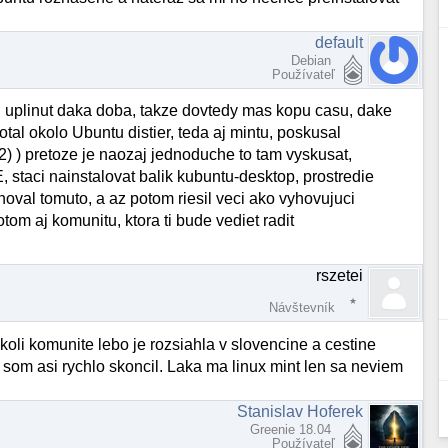
default
Debian
Používateľ
usi uplinut daka doba, takze dovtedy mas kopu casu, dake
otal okolo Ubuntu distier, teda aj mintu, poskusal
) ) pretoze je naozaj jednoduche to tam vyskusat,
 staci nainstalovat balik kubuntu-desktop, prostredie
oval tomuto, a az potom riesil veci ako vyhovujuci
otom aj komunitu, ktora ti bude vediet radit
rszetei
Návštevník
koli komunite lebo je rozsiahla v slovencine a cestine
 som asi rychlo skoncil. Laka ma linux mint len sa neviem
Stanislav Hoferek
Greenie 18.04
Používateľ