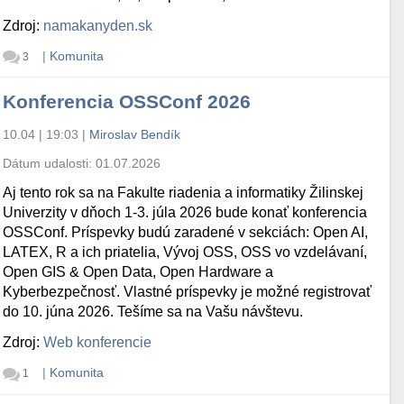
Zdroj:
namakanyden.sk
|
Komunita
3
Konferencia OSSConf 2026
10.04 | 19:03
|
Miroslav Bendík
Dátum udalosti:
01.07.2026
Aj tento rok sa na Fakulte riadenia a informatiky Žilinskej
Univerzity v dňoch 1-3. júla 2026 bude konať konferencia
OSSConf. Príspevky budú zaradené v sekciách: Open AI,
LATEX, R a ich priatelia, Vývoj OSS, OSS vo vzdelávaní,
Open GIS & Open Data, Open Hardware a
Kyberbezpečnosť. Vlastné príspevky je možné registrovať
do 10. júna 2026. Tešíme sa na Vašu návštevu.
Zdroj:
Web konferencie
|
Komunita
1