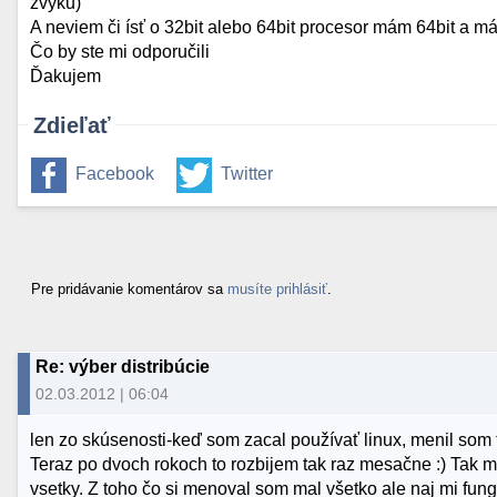
zvyku)
A neviem či ísť o 32bit alebo 64bit procesor mám 64bit 
Čo by ste mi odporučili
Ďakujem
Zdieľať
Facebook
Twitter
Pre pridávanie komentárov sa
musíte prihlásiť
.
Re: výber distribúcie
02.03.2012 | 06:04
len zo skúsenosti-keď som zacal používať linux, menil som 
Teraz po dvoch rokoch to rozbijem tak raz mesačne :) Tak my
vsetky. Z toho čo si menoval som mal všetko ale naj mi fung