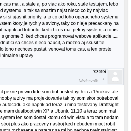
cas mal, a stale aj po viac ako roku, stale testujem, lebo
 systemu, a tak sa snazim najst nieco co by najviac
 si si ujasnit priority, a to co od toho operacneho systemu
tem ktory je rychly a svizny, taky co nieje precackany na
it napriklad lubuntu, ked chces mat pekny system, a robis
u s gnome 3, ked chces programovat webove aplikacie ......
ut ci sa chces nieco naucit, a mozno aj skusit tie
 do toho nechces pustat, venovat tomu cas, a len proste
minimalne upravy
rszetei
Návštevník
tal pekne pri win kde som bol poslednych cca 15rokov, ale
n hobby a zivy ma projektovanie tak by som skor potreboval
 autocadu ako napriklad teraz u mna testovany Draftsight
e mam dualboot win XP a Ubuntu 11.10 a teraz som mal
 system len som dostal ktomu cd win vistu a to tam nedam
i stroj plus ako pracovny nastroj ked nebudem moct robit
ntu rozhasene a nateraz sa mi ho nechce preinstalovat