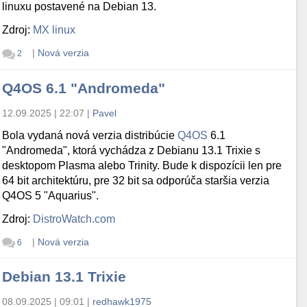
linuxu postavené na Debian 13.
Zdroj:
MX linux
|
Nová verzia
2
Q4OS 6.1 "Andromeda"
12.09.2025 | 22:07
|
Pavel
Bola vydaná nová verzia distribúcie
Q4OS
6.1
"Andromeda", ktorá vychádza z Debianu 13.1 Trixie s
desktopom Plasma alebo Trinity. Bude k dispozícii len pre
64 bit architektúru, pre 32 bit sa odporúča staršia verzia
Q4OS 5 "Aquarius".
Zdroj:
DistroWatch.com
|
Nová verzia
6
Debian 13.1 Trixie
08.09.2025 | 09:01
|
redhawk1975