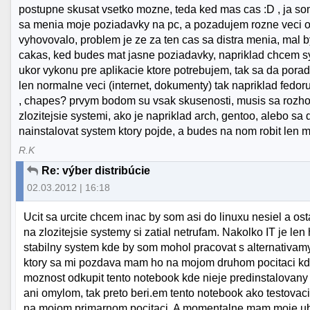
postupne skusat vsetko mozne, teda ked mas cas :D , ja som 
sa menia moje poziadavky na pc, a pozadujem rozne veci od
vyhovovalo, problem je ze za ten cas sa distra menia, mal by
cakas, ked budes mat jasne poziadavky, napriklad chcem sys
ukor vykonu pre aplikacie ktore potrebujem, tak sa da porad
len normalne veci (internet, dokumenty) tak napriklad fedor
, chapes? prvym bodom su vsak skusenosti, musis sa rozhodn
zlozitejsie systemi, ako je napriklad arch, gentoo, alebo sa
nainstalovat system ktory pojde, a budes na nom robit len 
R.K
Re: výber distribúcie
02.03.2012 | 16:18
Ucit sa urcite chcem inac by som asi do linuxu nesiel a os
na zlozitejsie systemy si zatial netrufam. Nakolko IT je le
stabilny system kde by som mohol pracovat s alternativamy
ktory sa mi pozdava mam ho na mojom druhom pocitaci kd
moznost odkupit tento notebook kde nieje predinstalovany
ani omylom, tak preto beri.em tento notebook ako testovac
na mojom primarnom pocitaci. A momentalne mam moje ubu