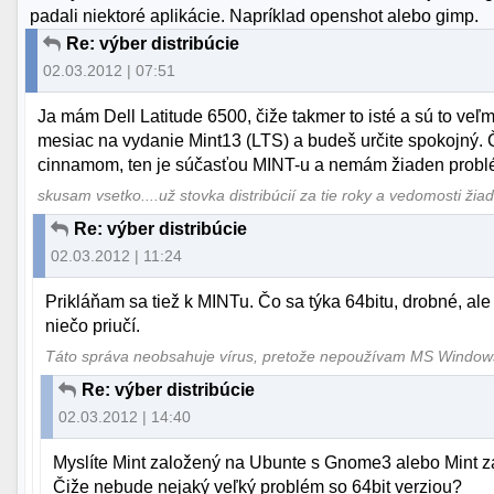
padali niektoré aplikácie. Napríklad openshot alebo gimp.
Re: výber distribúcie
02.03.2012 | 07:51
Ja mám Dell Latitude 6500, čiže takmer to isté a sú to veľ
mesiac na vydanie Mint13 (LTS) a budeš určite spokojný. Č
cinnamom, ten je súčasťou MINT-u a nemám žiaden problém 
skusam vsetko....už stovka distribúcií za tie roky a vedomosti žia
Re: výber distribúcie
02.03.2012 | 11:24
Prikláňam sa tiež k MINTu. Čo sa týka 64bitu, drobné, ale 
niečo priučí.
Táto správa neobsahuje vírus, pretože nepoužívam MS Windo
Re: výber distribúcie
02.03.2012 | 14:40
Myslíte Mint založený na Ubunte s Gnome3 alebo Mint
Čiže nebude nejaký veľký problém so 64bit verziou?