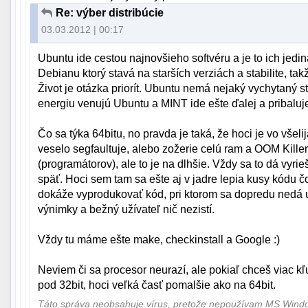
Re: výber distribúcie
03.03.2012 | 00:17
Ubuntu ide cestou najnovšieho softvéru a je to ich jedin
Debianu ktorý stavá na starších verziách a stabilite, ta
Život je otázka priorít. Ubuntu nemá nejaký vychytaný 
energiu venujú Ubuntu a MINT ide ešte ďalej a pribaluj
Čo sa týka 64bitu, no pravda je taká, že hoci je vo všel
veselo segfaultuje, alebo zožerie celú ram a OOM Kille
(programátorov), ale to je na dlhšie. Vždy sa to dá vyri
späť. Hoci sem tam sa ešte aj v jadre lepia kusy kódu 
dokáže vyprodukovať kód, pri ktorom sa dopredu nedá u
výnimky a bežný užívateľ nič nezistí.
Vždy tu máme ešte make, checkinstall a Google :)
Neviem či sa procesor neurazí, ale pokiaľ chceš viac kľ
pod 32bit, hoci veľká časť pomalšie ako na 64bit.
Táto správa neobsahuje vírus, pretože nepoužívam MS Win