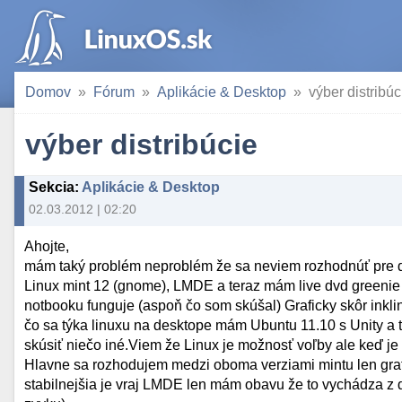
Domov
Fórum
Aplikácie & Desktop
výber distribúc
výber distribúcie
Sekcia
:
Aplikácie & Desktop
02.03.2012 | 02:20
Ahojte,
mám taký problém neproblém že sa neviem rozhodnúť pre di
Linux mint 12 (gnome), LMDE a teraz mám live dvd greenie 9
notbooku funguje (aspoň čo som skúšal) Graficky skôr ink
čo sa týka linuxu na desktope mám Ubuntu 11.10 s Unity a
skúsiť niečo iné.Viem že Linux je možnosť voľby ale keď je
Hlavne sa rozhodujem medzi oboma verziami mintu len grafic
stabilnejšia je vraj LMDE len mám obavu že to vychádza z 