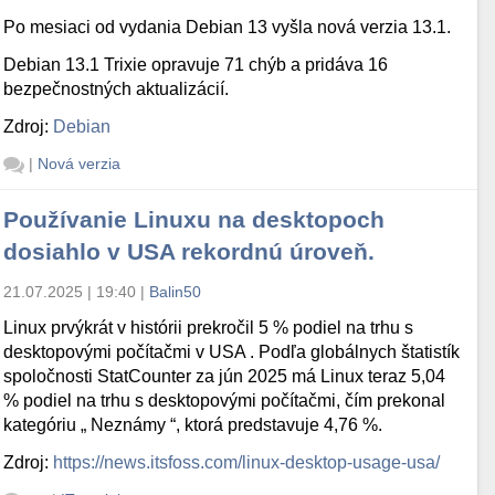
Po mesiaci od vydania Debian 13 vyšla nová verzia 13.1.
Debian 13.1 Trixie opravuje 71 chýb a pridáva 16
bezpečnostných aktualizácií.
Zdroj:
Debian
|
Nová verzia
Používanie Linuxu na desktopoch
dosiahlo v USA rekordnú úroveň.
21.07.2025 | 19:40
|
Balin50
Linux prvýkrát v histórii prekročil 5 % podiel na trhu s
desktopovými počítačmi v USA . Podľa globálnych štatistík
spoločnosti StatCounter za jún 2025 má Linux teraz 5,04
% podiel na trhu s desktopovými počítačmi, čím prekonal
kategóriu „ Neznámy “, ktorá predstavuje 4,76 %.
Zdroj:
https://news.itsfoss.com/linux-desktop-usage-usa/