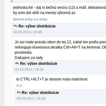
jednoduché - daj si bežnú verziu (12) a máš. debianov
by som dal skôr na menej výkonný pc
tlačené knihy a e-knihy
Re: výber distribúcie
02.03.2012 | 18:48
Jo asi mate pravdu idem do tej 12, zatial len podla p
nefunguje klavesova skratka Ctrl+Alt+T na terminal. 
prostredia.
Dakujem za rady
Re: výber distribúcie
02.03.2012 | 20:34
to CTRL+ALT+T je strasne mala malickost
R.K
Re: výber distribúcie
03.03.2012 | 15:28