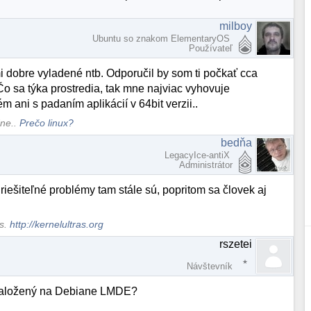
milboy
Ubuntu so znakom ElementaryOS
Používateľ
mi dobre vyladené ntb. Odporučil by som ti počkať cca
o sa týka prostredia, tak mne najviac vyhovuje
ani s padaním aplikácií v 64bit verzii..
dne..
Prečo linux?
bedňa
LegacyIce-antiX
Administrátor
riešiteľné problémy tam stále sú, popritom sa človek aj
ws.
http://kernelultras.org
rszetei
Návštevník
 založený na Debiane LMDE?