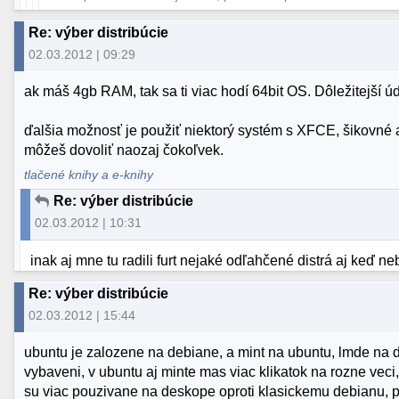
Re: výber distribúcie
02.03.2012 | 09:29
ak máš 4gb RAM, tak sa ti viac hodí 64bit OS. Dôležitejší úd
ďalšia možnosť je použiť niektorý systém s XFCE, šikovné
môžeš dovoliť naozaj čokoľvek.
tlačené knihy a e-knihy
Re: výber distribúcie
02.03.2012 | 10:31
inak aj mne tu radili furt nejaké odľahčené distrá aj keď neb
Re: výber distribúcie
02.03.2012 | 15:44
ubuntu je zalozene na debiane, a mint na ubuntu, lmde na d
vybaveni, v ubuntu aj minte mas viac klikatok na rozne veci
su viac pouzivane na deskope oproti klasickemu debianu, podl