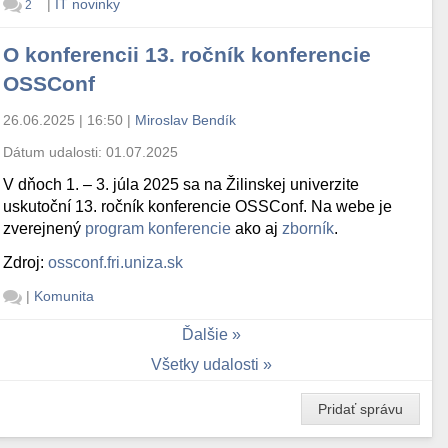
|
IT novinky
2
O konferencii 13. ročník konferencie
OSSConf
26.06.2025 | 16:50
|
Miroslav Bendík
Dátum udalosti:
01.07.2025
V dňoch 1. – 3. júla 2025 sa na Žilinskej univerzite
uskutoční 13. ročník konferencie OSSConf. Na webe je
zverejnený
program konferencie
ako aj
zborník
.
Zdroj:
ossconf.fri.uniza.sk
|
Komunita
Ďalšie
Všetky udalosti
Pridať správu