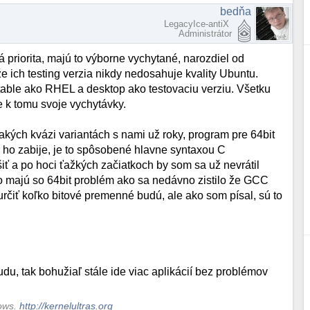
bedňa
LegacyIce-antiX
Administrátor
á priorita, majú to výborne vychytané, narozdiel od
kže ich testing verzia nikdy nedosahuje kvality Ubuntu.
stable ako RHEL a desktop ako testovaciu verziu. Všetku
e k tomu svoje vychytávky.
ijakých kvázi variantách s nami už roky, program pre 64bit
r ho zabije, je to spôsobené hlavne syntaxou C
ešiť a po hoci ťažkých začiatkoch by som sa už nevrátil
čo majú so 64bit problém ako sa nedávno zistilo že GCC
rčiť koľko bitové premenné budú, ale ako som písal, sú to
udu, tak bohužiaľ stále ide viac aplikácií bez problémov
dows.
http://kernelultras.org