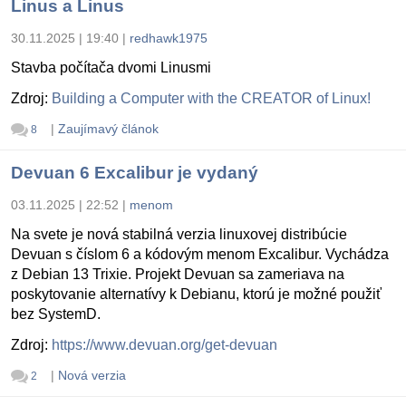
Linus a Linus
30.11.2025 | 19:40
|
redhawk1975
Stavba počítača dvomi Linusmi
Zdroj:
Building a Computer with the CREATOR of Linux!
|
Zaujímavý článok
8
Devuan 6 Excalibur je vydaný
03.11.2025 | 22:52
|
menom
Na svete je nová stabilná verzia linuxovej distribúcie
Devuan s číslom 6 a kódovým menom Excalibur. Vychádza
z Debian 13 Trixie. Projekt Devuan sa zameriava na
poskytovanie alternatívy k Debianu, ktorú je možné použiť
bez SystemD.
Zdroj:
https://www.devuan.org/get-devuan
|
Nová verzia
2