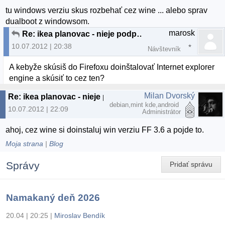
tu windows verziu skus rozbehať cez wine ... alebo sprav
dualboot z windowsom.
marosk
Re: ikea planovac - nieje podpora pre linux
10.07.2012 | 20:38
Návštevník
A kebyže skúsiš do Firefoxu doinštalovať Internet explorer
engine a skúsiť to cez ten?
Milan Dvorský
Re: ikea planovac - nieje podpora pre linux
debian,mint kde,android
10.07.2012 | 22:09
Administrátor
ahoj, cez wine si doinstaluj win verziu FF 3.6 a pojde to.
Moja strana
|
Blog
Správy
Pridať správu
Namakaný deň 2026
20.04 | 20:25
|
Miroslav Bendík