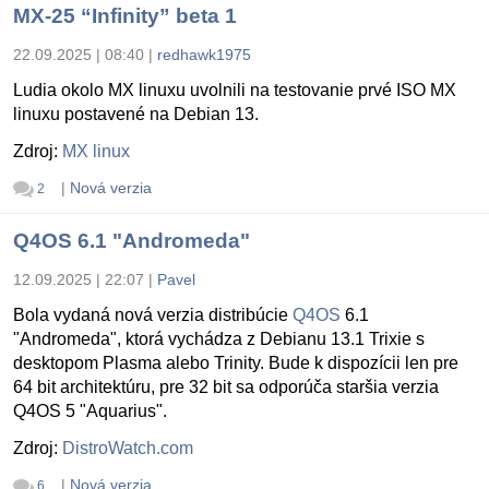
MX-25 “Infinity” beta 1
22.09.2025 | 08:40
|
redhawk1975
Ludia okolo MX linuxu uvolnili na testovanie prvé ISO MX
linuxu postavené na Debian 13.
Zdroj:
MX linux
|
Nová verzia
2
Q4OS 6.1 "Andromeda"
12.09.2025 | 22:07
|
Pavel
Bola vydaná nová verzia distribúcie
Q4OS
6.1
"Andromeda", ktorá vychádza z Debianu 13.1 Trixie s
desktopom Plasma alebo Trinity. Bude k dispozícii len pre
64 bit architektúru, pre 32 bit sa odporúča staršia verzia
Q4OS 5 "Aquarius".
Zdroj:
DistroWatch.com
|
Nová verzia
6