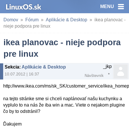
MENU
Domov
Fórum
Aplikácie & Desktop
ikea planovac -
nieje podpora pre linux
ikea planovac - nieje podpora
pre linux
_jkp
Sekcia
:
Aplikácie & Desktop
10.07.2012 | 16:37
Návštevník
http://www.ikea.com/ms/sk_SK/customer_service/ikea_homep
na tejto stránke sme si chceli naplánovať našu kuchynku a
vyplulo to na nás že iba win a mac. Viete o nejakom plugine
čo by to odstránil?
Ďakujem