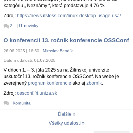
kategóriu „ Neznámy “, ktorá predstavuje 4,76 %.
Zdroj:
https://news.itsfoss.com/linux-desktop-usage-usa/
|
IT novinky
2
O konferencii 13. ročník konferencie OSSConf
26.06.2025 | 16:50
|
Miroslav Bendík
Dátum udalosti:
01.07.2025
V dňoch 1. – 3. júla 2025 sa na Žilinskej univerzite
uskutoční 13. ročník konferencie OSSConf. Na webe je
zverejnený
program konferencie
ako aj
zborník
.
Zdroj:
ossconf.fri.uniza.sk
|
Komunita
Ďalšie
Všetky udalosti