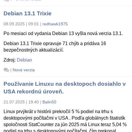
Debian 13.1 Trixie
08.09.2025 | 09:01
|
redhawk1975
Po mesiaci od vydania Debian 13 vyšla nová verzia 13.1.
Debian 13.1 Trixie opravuje 71 chýb a pridáva 16
bezpečnostných aktualizácií.
Zdroj:
Debian
|
Nová verzia
Používanie Linuxu na desktopoch dosiahlo v
USA rekordnú úroveň.
21.07.2025 | 19:40
|
Balin50
Linux prvýkrát v histórii prekročil 5 % podiel na trhu s
desktopovými počítačmi v USA . Podľa globálnych štatistík
spoločnosti StatCounter za jún 2025 má Linux teraz 5,04 %
podiel na trhu s desktopovými počítačmi, čím prekonal