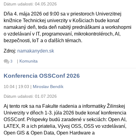
Dátum udalosti:
04.05.2026
Dňa 4. mája 2026 od 9:00 sa v priestoroch Univerzitnej
knižnice Technickej univerzity v Košiciach bude konať
namakaný deň, teda deň nabitý prednáškami a workshopmi
o vzdelávaní v IT, programovaní, mikrokontroléroch, AI,
bezpečnosti, IoT a o ďalších témach.
Zdroj:
namakanyden.sk
|
Komunita
3
Konferencia OSSConf 2026
10.04 | 19:03
|
Miroslav Bendík
Dátum udalosti:
01.07.2026
Aj tento rok sa na Fakulte riadenia a informatiky Žilinskej
Univerzity v dňoch 1-3. júla 2026 bude konať konferencia
OSSConf. Príspevky budú zaradené v sekciách: Open AI,
LATEX, R a ich priatelia, Vývoj OSS, OSS vo vzdelávaní,
Open GIS & Open Data, Open Hardware a