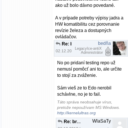
ako už bolo dávno povedané.
A v prípade potreby výpisy jadra a
HW komatibilitu cez porovnanie
revízie železa a dostupných
ovládačov.
bedňa
Re: brightness fedora nefunkcne fn klavesy
LegacyIce-antiX
02.12.2012 | 01:23
Administrátor
No po pridaní testing repo už
nemusí pomôcť ani to, ale určite
to stojí za zváženie.
Sám vieš ze to Edo nerobil
schávlne, no je to fail.
Táto správa neobsahuje vírus,
pretože nepoužívam MS Windows.
http://kernelultras.org
WlaSaTy
Re: brightness fedora nefunkcne fn klavesy