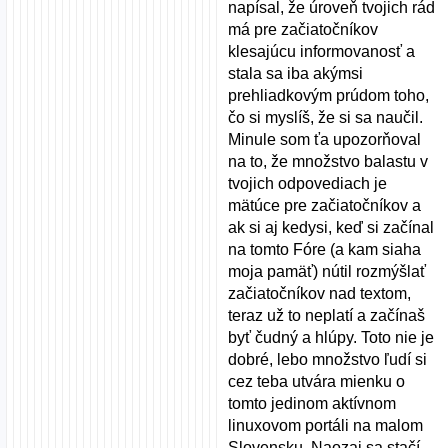
napísal, že úroveň tvojich rád
má pre začiatočníkov
klesajúcu informovanosť a
stala sa iba akýmsi
prehliadkovým prúdom toho,
čo si myslíš, že si sa naučil.
Minule som ťa upozorňoval
na to, že množstvo balastu v
tvojich odpovediach je
mätúce pre začiatočníkov a
ak si aj kedysi, keď si začínal
na tomto Fóre (a kam siaha
moja pamäť) nútil rozmýšlať
začiatočníkov nad textom,
teraz už to neplatí a začínaš
byť čudný a hlúpy. Toto nie je
dobré, lebo množstvo ľudí si
cez teba utvára mienku o
tomto jedinom aktívnom
linuxovom portáli na malom
Slovensku. Naozaj sa stačí