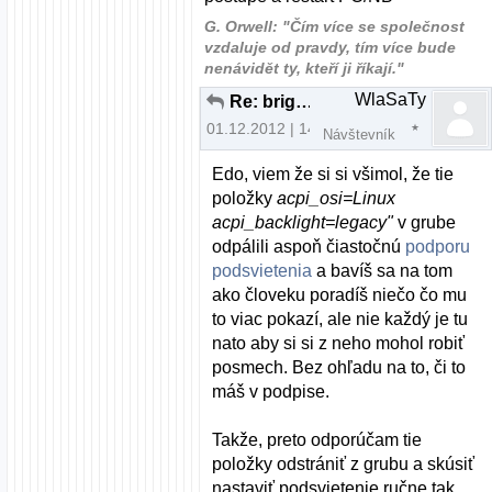
G. Orwell: "Čím více se společnost
vzdaluje od pravdy, tím více bude
nenávidět ty, kteří ji říkají."
WlaSaTy
Re: brightness fedora nefunkcne fn klavesy
01.12.2012 | 14:48
Návštevník
Edo, viem že si si všimol, že tie
položky
acpi_osi=Linux
acpi_backlight=legacy"
v grube
odpálili aspoň čiastočnú
podporu
podsvietenia
a bavíš sa na tom
ako človeku poradíš niečo čo mu
to viac pokazí, ale nie každý je tu
nato aby si si z neho mohol robiť
posmech. Bez ohľadu na to, či to
máš v podpise.
Takže, preto odporúčam tie
položky odstrániť z grubu a skúsiť
nastaviť podsvietenie ručne tak