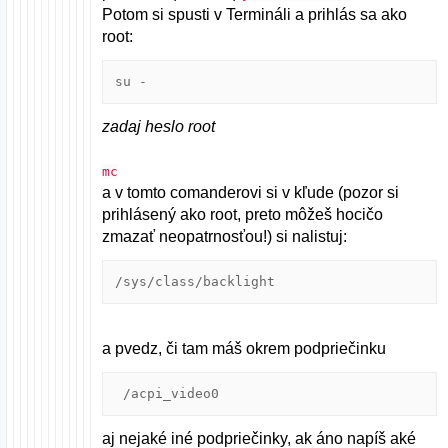
Potom si spusti v Termináli a prihlás sa ako
root:
su -
zadaj heslo root
mc
a v tomto comanderovi si v kľude (pozor si
prihlásený ako root, preto môžeš hocičo
zmazať neopatrnosťou!) si nalistuj:
/sys/class/backlight
a pvedz, či tam máš okrem podpriečinku
 /acpi_video0
aj nejaké iné podpriečinky, ak áno napíš aké