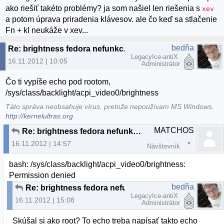
ako riešiť takéto problémy? ja som našiel len riešenia s
xev
a potom úprava priradenia klávesov. ale čo keď sa stlačenie
Fn + kl neukáže v xev...
bedňa
Re: brightness fedora nefunkcne fn klavesy
LegacyIce-antiX
16.11.2012 | 10:05
Administrátor
Čo ti vypíše echo pod rootom,
/sys/class/backlight/acpi_video0/brightness
Táto správa neobsahuje vírus, pretože nepoužívam MS Windows.
http://kernelultras.org
MATCHOS
Re: brightness fedora nefunkcne fn klavesy
16.11.2012 | 14:57
Návštevník
bash: /sys/class/backlight/acpi_video0/brightness:
Permission denied
bedňa
Re: brightness fedora nefunkcne fn klavesy
LegacyIce-antiX
16.11.2012 | 15:08
Administrátor
Skúšal si ako root? To echo treba napísať takto echo