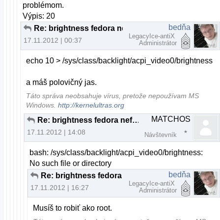
problémom.
Výpis: 20
bedňa
Re: brightness fedora nefunkcne fn klavesy
LegacyIce-antiX
17.11.2012 | 00:37
Administrátor
echo 10 > /sys/class/backlight/acpi_video0/brightness
a máš polovičný jas.
Táto správa neobsahuje vírus, pretože nepoužívam MS
Windows.
http://kernelultras.org
MATCHOS
Re: brightness fedora nefunkcne fn klavesy
17.11.2012 | 14:08
Návštevník
bash: /sys/class/backlight/acpi_video0/brightness:
No such file or directory
bedňa
Re: brightness fedora nefunkcne fn klavesy
LegacyIce-antiX
17.11.2012 | 16:27
Administrátor
Musíš to robiť ako root.