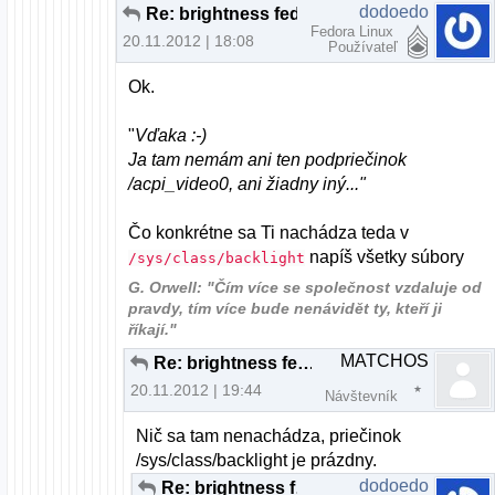
dodoedo
Re: brightness fedora nefunkcne fn klavesy
Fedora Linux
20.11.2012 | 18:08
Používateľ
Ok.
"
Vďaka :-)
Ja tam nemám ani ten podpriečinok
/acpi_video0, ani žiadny iný..."
Čo konkrétne sa Ti nachádza teda v
napíš všetky súbory
/sys/class/backlight
G. Orwell: "Čím více se společnost vzdaluje od
pravdy, tím více bude nenávidět ty, kteří ji
říkají."
MATCHOS
Re: brightness fedora nefunkcne fn klavesy
20.11.2012 | 19:44
Návštevník
Nič sa tam nenachádza, priečinok
/sys/class/backlight je prázdny.
dodoedo
Re: brightness fedora nefunkcne fn klavesy