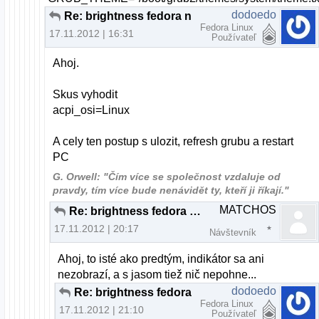
dodoedo
Re: brightness fedora nefunkcne fn klavesy
Fedora Linux
17.11.2012 | 16:31
Používateľ
Ahoj.
Skus vyhodit
acpi_osi=Linux
A cely ten postup s ulozit, refresh grubu a restart
PC
G. Orwell: "Čím více se společnost vzdaluje od
pravdy, tím více bude nenávidět ty, kteří ji říkají."
MATCHOS
Re: brightness fedora nefunkcne fn klavesy
17.11.2012 | 20:17
Návštevník
Ahoj, to isté ako predtým, indikátor sa ani
nezobrazí, a s jasom tiež nič nepohne...
dodoedo
Re: brightness fedora nefunkcne fn klavesy
Fedora Linux
17.11.2012 | 21:10
Používateľ