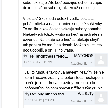
súbor existuje. Ale keď použiješ echo ná zápis
do toho istého súboru, tak ten už neexistuje.
Vieš čo? Skús teda položiť vedľa počítača
pohár mlieka a daj na tanierik nejaké sušienky.
To na škriatkov čo schovávajú súbory pomáha.
Niekedy ich totižto vystrašíš keď na nich ideš s
ozvenou. Nalakajú sa a keď sa utekajú skryť,
tak poberú čo majú na dosah. Možno si ich cez
noc udobríš, a oni Ti ho vrátia.
MATCHOS
Re: brightness fedora nefunkcne fn klavesy
17.11.2012 | 19:39
Návštevník
Jaj, to funguje takto? Ja neviem, vravím, že nie
som linuxovo zdatný, a potom teda nechápem,
prečo je ten adresár prázdny...nemohlo to
spôsobiť to, čo som spravil nižšie s tým grub?
WlaSaTy
Re: brightness fedora nefunkcne fn klavesy
17.11.2012 | 20:20
Návštevník