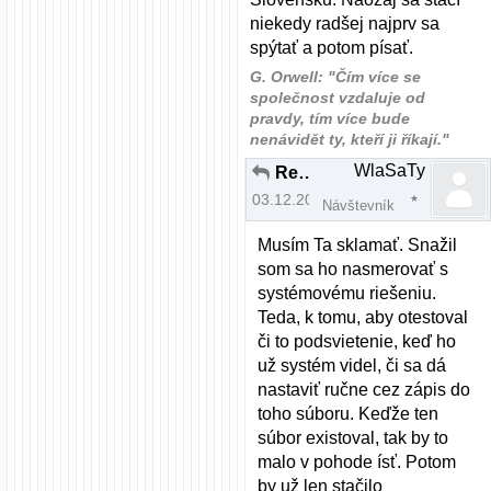
niekedy radšej najprv sa
spýtať a potom písať.
G. Orwell: "Čím více se
společnost vzdaluje od
pravdy, tím více bude
nenávidět ty, kteří ji říkají."
WlaSaTy
Re: brightness fedora nefunkcne fn klavesy
03.12.2012 | 21:04
Návštevník
Musím Ta sklamať. Snažil
som sa ho nasmerovať s
systémovému riešeniu.
Teda, k tomu, aby otestoval
či to podsvietenie, keď ho
už systém videl, či sa dá
nastaviť ručne cez zápis do
toho súboru. Keďže ten
súbor existoval, tak by to
malo v pohode ísť. Potom
by už len stačilo