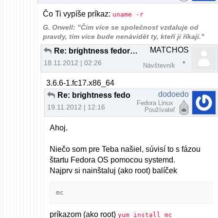
Čo Ti vypíše príkaz:
uname -r
G. Orwell: "Čím více se společnost vzdaluje od
pravdy, tím více bude nenávidět ty, kteří ji říkají."
MATCHOS
Re: brightness fedora nefunkcne fn klavesy
18.11.2012 | 02:26
Návštevník
3.6.6-1.fc17.x86_64
dodoedo
Re: brightness fedora nefunkcne fn klavesy
Fedora Linux
19.11.2012 | 12:16
Používateľ
Ahoj.
Niečo som pre Teba našiel, súvisí to s fázou
štartu Fedora OS pomocou systemd.
Najprv si nainštaluj (ako root) balíček
mc
príkazom (ako root)
yum install mc