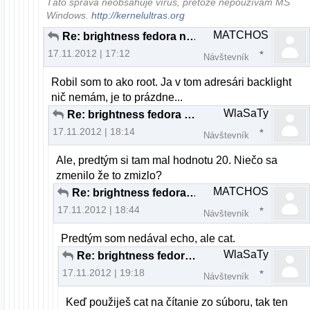
Táto správa neobsahuje vírus, pretože nepoužívam MS
Windows.
http://kernelultras.org
MATCHOS
Re: brightness fedora nefunkcne fn klavesy
17.11.2012 | 17:12
Návštevník
Robil som to ako root. Ja v tom adresári backlight
nič nemám, je to prázdne...
WlaSaTy
Re: brightness fedora nefunkcne fn klavesy
17.11.2012 | 18:14
Návštevník
Ale, predtým si tam mal hodnotu 20. Niečo sa
zmenilo že to zmizlo?
MATCHOS
Re: brightness fedora nefunkcne fn klavesy
17.11.2012 | 18:44
Návštevník
Predtým som nedával echo, ale cat.
WlaSaTy
Re: brightness fedora nefunkcne fn klavesy
17.11.2012 | 19:18
Návštevník
Keď použiješ cat na čítanie zo súboru, tak ten