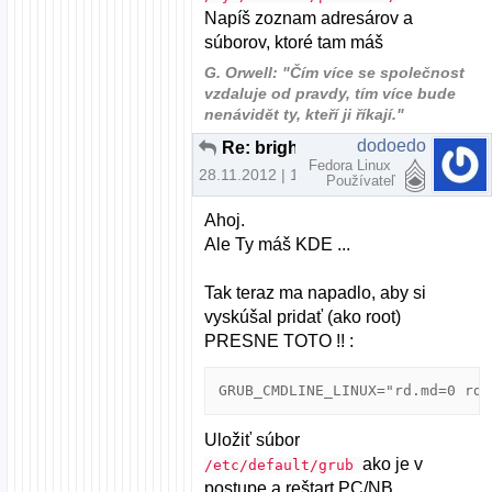
Napíš zoznam adresárov a
súborov, ktoré tam máš
G. Orwell: "Čím více se společnost
vzdaluje od pravdy, tím více bude
nenávidět ty, kteří ji říkají."
dodoedo
Re: brightness fedora nefunkcne fn klavesy
Fedora Linux
28.11.2012 | 13:07
Používateľ
Ahoj.
Ale Ty máš KDE ...
Tak teraz ma napadlo, aby si
vyskúšal pridať (ako root)
PRESNE TOTO !! :
Uložiť súbor
ako je v
/etc/default/grub
postupe a reštart PC/NB