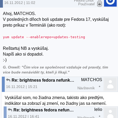
Fedora Linux
16.11.2012 | 11:02
Používateľ
Ahoj, MATCHOS.
V posledných dňoch boli update pre Fedora 17, vyskúšaj
preto príkaz v Termináli (ako root):
yum update --enablerepo=updates-testing
Reštartuj NB a vyskúšaj.
Napíš ako si dopadol.
:-)
G. Orwell: "Čím více se společnost vzdaluje od pravdy, tím
více bude nenávidět ty, kteří ji říkají."
MATCHOS
Re: brightness fedora nefunkcne fn klavesy
16.11.2012 | 15:21
Návštevník
Vyskúšal som, no žiadna zmena, takisto ako predtým,
indikátor sa zobrazí aj zmení, no žiadny jas sa nemení.
lelio
Re: brightness fedora nefunkcne fn klavesy
16.11.2012 | 16:41
Návštevník