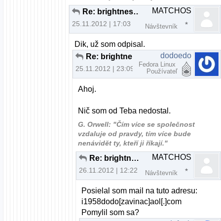
MATCHOS
Re: brightness fedora nefunkcne fn klavesy
25.11.2012 | 17:03
Návštevník
Dik, už som odpisal.
dodoedo
Re: brightness fedora nefunkcne fn klavesy
Fedora Linux
25.11.2012 | 23:09
Používateľ
Ahoj.
Nič som od Teba nedostal.
G. Orwell: "Čím více se společnost
vzdaluje od pravdy, tím více bude
nenávidět ty, kteří ji říkají."
MATCHOS
Re: brightness fedora nefunkcne fn klavesy
26.11.2012 | 12:22
Návštevník
Posielal som mail na tuto adresu:
i1958dodo[zavinac]aol[.]com
Pomylil som sa?