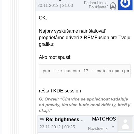
Fedora Linux
20.11.2012 | 21:03
Používateľ
OK.
Najprv vyskúšame nainštalovať
proprietárne driveri z RPMFusion pre Tvoju
grafiku:
Ako root spusti:
yum --releasever 17 --enablerepo rpmfu
reštart KDE session
G. Orwell: "Čím více se společnost vzdaluje
od pravdy, tím více bude nenávidět ty, kteří ji
říkají."
MATCHOS
Re: brightness fedora nefunkcne fn klavesy
23.11.2012 | 00:25
Návštevník