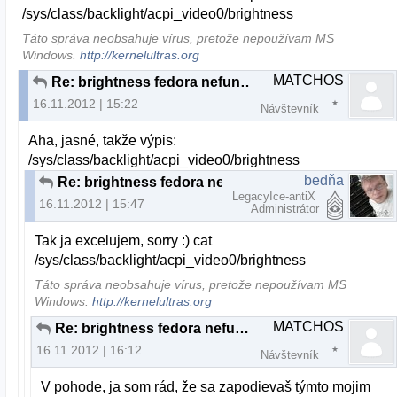
/sys/class/backlight/acpi_video0/brightness
Táto správa neobsahuje vírus, pretože nepoužívam MS
Windows.
http://kernelultras.org
MATCHOS
Re: brightness fedora nefunkcne fn klavesy
16.11.2012 | 15:22
Návštevník
Aha, jasné, takže výpis:
/sys/class/backlight/acpi_video0/brightness
bedňa
Re: brightness fedora nefunkcne fn klavesy
LegacyIce-antiX
16.11.2012 | 15:47
Administrátor
Tak ja excelujem, sorry :) cat
/sys/class/backlight/acpi_video0/brightness
Táto správa neobsahuje vírus, pretože nepoužívam MS
Windows.
http://kernelultras.org
MATCHOS
Re: brightness fedora nefunkcne fn klavesy
16.11.2012 | 16:12
Návštevník
V pohode, ja som rád, že sa zapodievaš týmto mojim