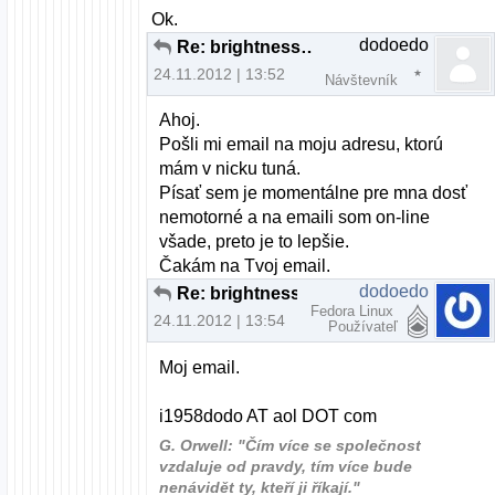
Ok.
dodoedo
Re: brightness fedora nefunkcne fn klavesy
24.11.2012 | 13:52
Návštevník
Ahoj.
Pošli mi email na moju adresu, ktorú
mám v nicku tuná.
Písať sem je momentálne pre mna dosť
nemotorné a na emaili som on-line
všade, preto je to lepšie.
Čakám na Tvoj email.
dodoedo
Re: brightness fedora nefunkcne fn klavesy
Fedora Linux
24.11.2012 | 13:54
Používateľ
Moj email.
i1958dodo AT aol DOT com
G. Orwell: "Čím více se společnost
vzdaluje od pravdy, tím více bude
nenávidět ty, kteří ji říkají."