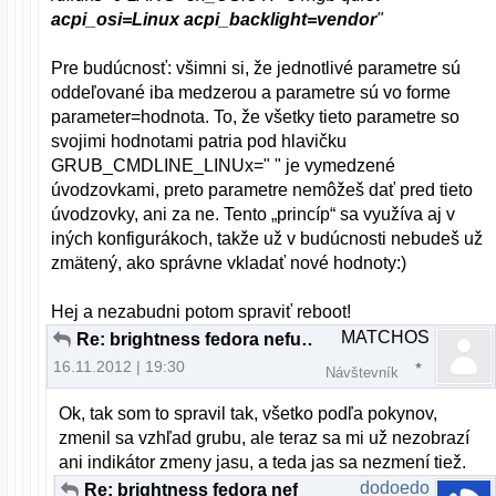
acpi_osi=Linux acpi_backlight=vendor
"
Pre budúcnosť: všimni si, že jednotlivé parametre sú
oddeľované iba medzerou a parametre sú vo forme
parameter=hodnota. To, že všetky tieto parametre so
svojimi hodnotami patria pod hlavičku
GRUB_CMDLINE_LINUx=" " je vymedzené
úvodzovkami, preto parametre nemôžeš dať pred tieto
úvodzovky, ani za ne. Tento „princíp“ sa využíva aj v
iných konfigurákoch, takže už v budúcnosti nebudeš už
zmätený, ako správne vkladať nové hodnoty:)
Hej a nezabudni potom spraviť reboot!
MATCHOS
Re: brightness fedora nefunkcne fn klavesy
16.11.2012 | 19:30
Návštevník
Ok, tak som to spravil tak, všetko podľa pokynov,
zmenil sa vzhľad grubu, ale teraz sa mi už nezobrazí
ani indikátor zmeny jasu, a teda jas sa nezmení tiež.
dodoedo
Re: brightness fedora nefunkcne fn klavesy