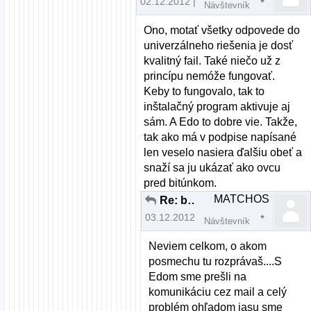
02.12.2012 | 11:33
Návštevník
Ono, motať všetky odpovede do
univerzálneho riešenia je dosť
kvalitný fail. Také niečo už z
princípu nemóže fungovať.
Keby to fungovalo, tak to
inštalačný program aktivuje aj
sám. A Edo to dobre vie. Takže,
tak ako má v podpise napísané
len veselo nasiera ďalšiu obeť a
snaží sa ju ukázať ako ovcu
pred bitúnkom.
MATCHOS
Re: brightness fedora nefunkcne fn klavesy
03.12.2012 | 15:15
Návštevník
Neviem celkom, o akom
posmechu tu rozprávaš....S
Edom sme prešli na
komunikáciu cez mail a celý
problém ohľadom jasu sme