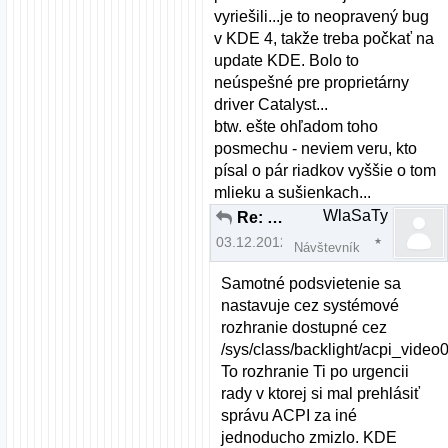
vyriešili...je to neopravený bug
v KDE 4, takže treba počkať na
update KDE. Bolo to
neúspešné pre proprietárny
driver Catalyst...
btw. ešte ohľadom toho
posmechu - neviem veru, kto
písal o pár riadkov vyššie o tom
mlieku a sušienkach...
WlaSaTy
Re: brightness fedora nefunkcne fn klavesy
03.12.2012 | 15:29
Návštevník
Samotné podsvietenie sa
nastavuje cez systémové
rozhranie dostupné cez
/sys/class/backlight/acpi_video0
To rozhranie Ti po urgencii
rady v ktorej si mal prehlásiť
správu ACPI za iné
jednoducho zmizlo. KDE