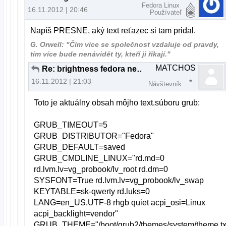
Fedora Linux
16.11.2012 | 20:46
Používateľ
Napíš PRESNE, aký text reťazec si tam pridal.
G. Orwell: "Čím více se společnost vzdaluje od pravdy,
tím více bude nenávidět ty, kteří ji říkají."
MATCHOS
Re: brightness fedora nefunkcne fn klavesy
16.11.2012 | 21:03
Návštevník
Toto je aktuálny obsah môjho text.súboru grub:
GRUB_TIMEOUT=5
GRUB_DISTRIBUTOR="Fedora"
GRUB_DEFAULT=saved
GRUB_CMDLINE_LINUX="rd.md=0
rd.lvm.lv=vg_probook/lv_root rd.dm=0
SYSFONT=True rd.lvm.lv=vg_probook/lv_swap
KEYTABLE=sk-qwerty rd.luks=0
LANG=en_US.UTF-8 rhgb quiet acpi_osi=Linux
acpi_backlight=vendor"
GRUB_THEME="/boot/grub2/themes/system/theme.tx