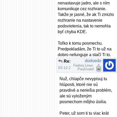
nenastavuje jadro, ale s ním
komunikuje cez rozhranie.
Takže je jasné, že ak Ti zmizlo
rozhranie na nastavenie
podsvietenia, tak to nemohla
byť chyba KDE.
Toľko k tomu posmechu.
Predpokladám, že Ti to už na
dobro nefunguje a stačí Ti to.
dodoedo
Re: brightness fedora nefunkcne fn klavesy
Fedora Linux
03.12.2012 | 19:40
Používateľ
Nuž, chlapče nevypisuj tu
hlúposti, ktoré nie sú
pravdivé a neriešia problém,
ale sú vyloženým
posmechom môjho úsilia.
Peter, už som ti tu viac krát