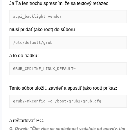
Ja Ťa len trochu spresním, že sa textový reťazec
acpi_backlight=vendor
musí pridať (ako root) do súboru
/etc/default/grub
a to do riadku :
GRUB_CMDLINE_LINUX_DEFAULT=
Tento súbor uložiť, zavrieť a spustiť (ako root) príkaz:
grub2-mkconfig -o /boot/grub2/grub.cfg
a reštartovať PC.
G. Orwell: "Čím více se společnost vzdaluje od pravdy, tím