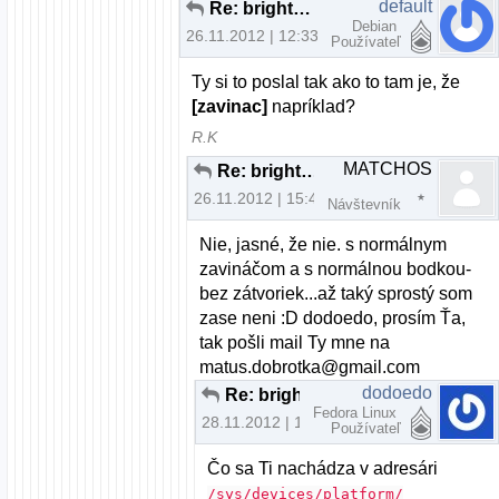
default
Re: brightness fedora nefunkcne fn klavesy
Debian
26.11.2012 | 12:33
Používateľ
Ty si to poslal tak ako to tam je, že
[zavinac]
napríklad?
R.K
MATCHOS
Re: brightness fedora nefunkcne fn klavesy
26.11.2012 | 15:41
Návštevník
Nie, jasné, že nie. s normálnym
zavináčom a s normálnou bodkou-
bez zátvoriek...až taký sprostý som
zase neni :D dodoedo, prosím Ťa,
tak pošli mail Ty mne na
matus.dobrotka@gmail.com
dodoedo
Re: brightness fedora nefunkcne fn klavesy
Fedora Linux
28.11.2012 | 10:56
Používateľ
Čo sa Ti nachádza v adresári
/sys/devices/platform/