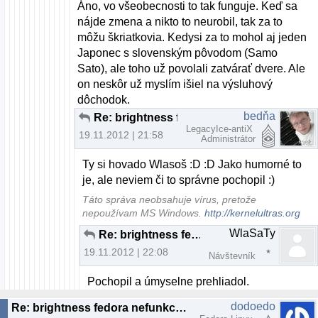
Áno, vo všeobecnosti to tak funguje. Keď sa
nájde zmena a nikto to neurobil, tak za to
môžu škriatkovia. Kedysi za to mohol aj jeden
Japonec s slovenským pôvodom (Samo
Sato), ale toho už povolali zatvárať dvere. Ale
on neskôr už myslím išiel na výsluhový
dôchodok.
bedňa
Re: brightness fedora nefunkcne fn klavesy
LegacyIce-antiX
19.11.2012 | 21:58
Administrátor
Ty si hovado Wlasoš :D :D Jako humorné to
je, ale neviem či to správne pochopil :)
Táto správa neobsahuje vírus, pretože
nepoužívam MS Windows.
http://kernelultras.org
WlaSaTy
Re: brightness fedora nefunkcne fn klavesy
19.11.2012 | 22:08
Návštevník
Pochopil a úmyselne prehliadol.
dodoedo
Re: brightness fedora nefunkcne fn klavesy