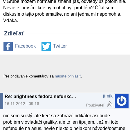
v Grube možem normálne zmeniť jas, odvtedy už potom nie.
Neviete, prosím, kde by mohol byť problém? Čítal som
diskusie o tejto problematike, no ani jedna mi nepomohla.
Vďaka.
Zdieľať
Facebook
Twitter
Pre pridávanie komentárov sa
musíte prihlásiť
.
jimik
Re: brightness fedora nefunkcne fn klavesy
16.11.2012 | 09:16
Používateľ
nie som si istý, ale keď sa zobrazí indikátor asi bude
problém v ovládači grafiky. ale to len tipujem. tiež mi toto
nefunguje na asus. nevie niekto o nejakom návode/postupe