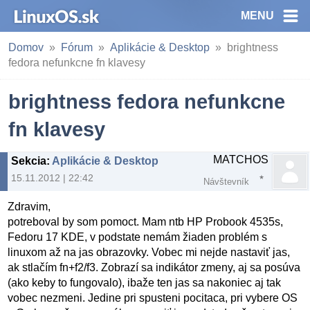
MENU
Domov
Fórum
Aplikácie & Desktop
brightness
fedora nefunkcne fn klavesy
brightness fedora nefunkcne
fn klavesy
MATCHOS
Sekcia
:
Aplikácie & Desktop
15.11.2012 | 22:42
Návštevník
Zdravim,
potreboval by som pomoct. Mam ntb HP Probook 4535s,
Fedoru 17 KDE, v podstate nemám žiaden problém s
linuxom až na jas obrazovky. Vobec mi nejde nastaviť jas,
ak stlačím fn+f2/f3. Zobrazí sa indikátor zmeny, aj sa posúva
(ako keby to fungovalo), ibaže ten jas sa nakoniec aj tak
vobec nezmeni. Jedine pri spusteni pocitaca, pri vybere OS