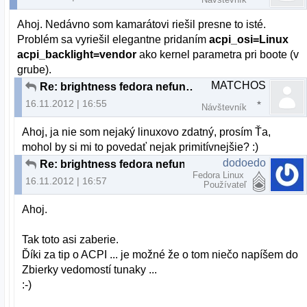
Ahoj. Nedávno som kamarátovi riešil presne to isté.
Problém sa vyriešil elegantne pridaním
acpi_osi=Linux
acpi_backlight=vendor
ako kernel parametra pri boote (v
grube).
MATCHOS
Re: brightness fedora nefunkcne fn klavesy
16.11.2012 | 16:55
Návštevník
Ahoj, ja nie som nejaký linuxovo zdatný, prosím Ťa,
mohol by si mi to povedať nejak primitívnejšie? :)
dodoedo
Re: brightness fedora nefunkcne fn klavesy
Fedora Linux
16.11.2012 | 16:57
Používateľ
Ahoj.
Tak toto asi zaberie.
Ďíki za tip o ACPI ... je možné že o tom niečo napíšem do
Zbierky vedomostí tunaky ...
:-)