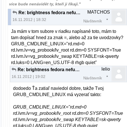
více bude nenávidět ty, kteří ji říkají."
MATCHOS
Re: brightness fedora nefunkcne fn klavesy
16.11.2012 | 18:32
Návštevník
Ja mám v tom subore v riadku napísané toto, mám to
tam dopísať hned za znak =, alebo až za tie uvodzovky?
GRUB_CMDLINE_LINUX="rd.md=0
rd.lvm.lv=vg_probook/lv_root rd.dm=0 SYSFONT=True
rd.lvm.lv=vg_probook/lv_swap KEYTABLE=sk-qwerty
rd.luks=0 LANG=en_US.UTF-8 rhgb quiet"
lelio
Re: brightness fedora nefunkcne fn klavesy
16.11.2012 | 19:02
Návštevník
dodoedo Ťa zatiaľ naviedol dobre, takže Tvoj
GRUB_CMDLINE_LINUX má vyzerať takto:
GRUB_CMDLINE_LINUX="rd.md=0
rd.lvm.lv=vg_probook/lv_root rd.dm=0 SYSFONT=True
rd.lvm.lv=vg_probook/lv_swap KEYTABLE=sk-qwerty
rd.luks=0 LANG=en_US.UTF-8 rhgb quiet