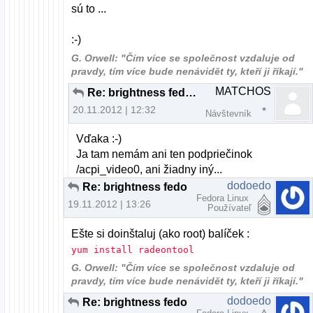
sú to ...
:-)
G. Orwell: "Čím více se společnost vzdaluje od
pravdy, tím více bude nenávidět ty, kteří ji říkají."
MATCHOS
Re: brightness fedora nefunkcne fn klavesy
20.11.2012 | 12:32
Návštevník
Vďaka :-)
Ja tam nemám ani ten podpriečinok
/acpi_video0, ani žiadny iný...
dodoedo
Re: brightness fedora nefunkcne fn klavesy
Fedora Linux
19.11.2012 | 13:26
Používateľ
Ešte si doinštaluj (ako root) balíček :
yum install radeontool
G. Orwell: "Čím více se společnost vzdaluje od
pravdy, tím více bude nenávidět ty, kteří ji říkají."
dodoedo
Re: brightness fedora nefunkcne fn klavesy