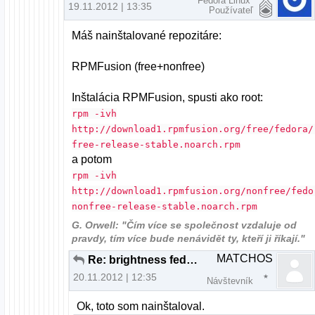
Fedora Linux
19.11.2012 | 13:35
Používateľ
Máš nainštalované repozitáre:
RPMFusion (free+nonfree)
Inštalácia RPMFusion, spusti ako root:
rpm -ivh
http://download1.rpmfusion.org/free/fedora/
free-release-stable.noarch.rpm
a potom
rpm -ivh
http://download1.rpmfusion.org/nonfree/fedo
nonfree-release-stable.noarch.rpm
G. Orwell: "Čím více se společnost vzdaluje od
pravdy, tím více bude nenávidět ty, kteří ji říkají."
MATCHOS
Re: brightness fedora nefunkcne fn klavesy
20.11.2012 | 12:35
Návštevník
Ok, toto som nainštaloval.