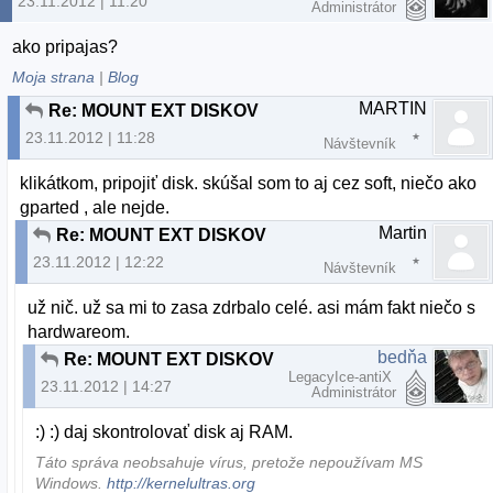
23.11.2012 | 11:20
Administrátor
ako pripajas?
Moja strana
|
Blog
MARTIN
Re: MOUNT EXT DISKOV
23.11.2012 | 11:28
Návštevník
klikátkom, pripojiť disk. skúšal som to aj cez soft, niečo ako
gparted , ale nejde.
Martin
Re: MOUNT EXT DISKOV
23.11.2012 | 12:22
Návštevník
už nič. už sa mi to zasa zdrbalo celé. asi mám fakt niečo s
hardwareom.
bedňa
Re: MOUNT EXT DISKOV
LegacyIce-antiX
23.11.2012 | 14:27
Administrátor
:) :) daj skontrolovať disk aj RAM.
Táto správa neobsahuje vírus, pretože nepoužívam MS
Windows.
http://kernelultras.org