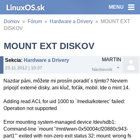
MENU
Domov
Fórum
Hardware a Drivery
MOUNT EXT
DISKOV
MOUNT EXT DISKOV
MARTIN
Sekcia
:
Hardware a Drivery
23.11.2012 | 10:37
Návštevník
Nazdar páni, môžete mi prosím poradiť s týmto? Neviem
pripojiť externé disky, ani kĺuč, foťák, mobil. Ide o mint 14.
Adding read ACL for uid 1000 to `/media/koterec' failed:
Operation not supported
Error mounting system-managed device /dev/sdb1:
Command-line `mount "/mnt/wwn-0x50004cf20880c943-
part1"' exited with non-zero exit status 32: mount: wrong fs