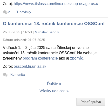
Zdroj:
https://news.itsfoss.com/linux-desktop-usage-usa/
|
IT novinky
2
O konferencii 13. ročník konferencie OSSConf
26.06.2025 | 16:50
|
Miroslav Bendík
Dátum udalosti:
01.07.2025
V dňoch 1. – 3. júla 2025 sa na Žilinskej univerzite
uskutoční 13. ročník konferencie OSSConf. Na webe je
zverejnený
program konferencie
ako aj
zborník
.
Zdroj:
ossconf.fri.uniza.sk
|
Komunita
Ďalšie
Všetky udalosti
Pridať správu