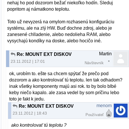
nehaj ho pod dozorom bežať niekoľko hodín. Sleduj
popritom aj námatkono teplotu.
Toto už nevyzerá na omylom rozhasenú konfiguráciu
systému, ale na zlý HW. Buď dochne zdroj, alebo je
zanesené chlladenie, alebo nedolieha RAM, alebo
vysychajú kondíky na doske, alebo hocičo iné.
Martin
Re: MOUNT EXT DISKOV
23.11.2012 | 17:01
Návštevník
ok, urobím to. ešte sa chcem spýtať že prečo pod
dozorom a ako kontrolovať tú teplotu. len tak odhadom?
inak všetky komponenty majú asi rok. to by bolo blbé
keby niečo kapalo. ale zasa vedel by som príčinu lebo
toto je fakt k jedu.
menom
Re: MOUNT EXT DISKOV
23.11.2012 | 18:43
Používateľ
ako kontrolovať tú teplotu ?