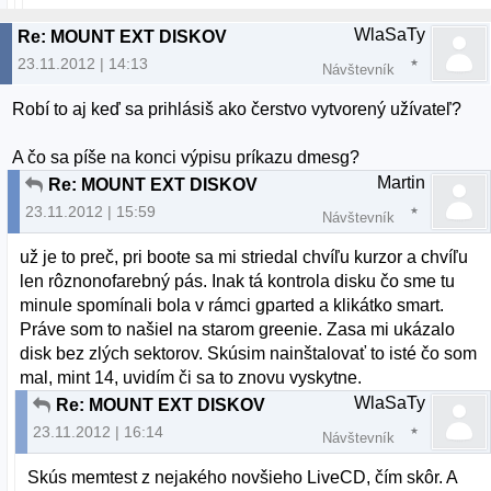
WlaSaTy
Re: MOUNT EXT DISKOV
23.11.2012 | 14:13
Návštevník
Robí to aj keď sa prihlásiš ako čerstvo vytvorený užívateľ?
A čo sa píše na konci výpisu príkazu dmesg?
Martin
Re: MOUNT EXT DISKOV
23.11.2012 | 15:59
Návštevník
už je to preč, pri boote sa mi striedal chvíľu kurzor a chvíľu
len rôznonofarebný pás. Inak tá kontrola disku čo sme tu
minule spomínali bola v rámci gparted a klikátko smart.
Práve som to našiel na starom greenie. Zasa mi ukázalo
disk bez zlých sektorov. Skúsim nainštalovať to isté čo som
mal, mint 14, uvidím či sa to znovu vyskytne.
WlaSaTy
Re: MOUNT EXT DISKOV
23.11.2012 | 16:14
Návštevník
Skús memtest z nejakého novšieho LiveCD, čím skôr. A