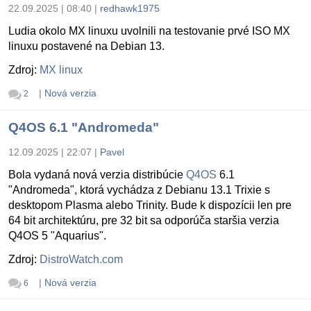
22.09.2025 | 08:40
|
redhawk1975
Ludia okolo MX linuxu uvolnili na testovanie prvé ISO MX
linuxu postavené na Debian 13.
Zdroj:
MX linux
|
Nová verzia
2
Q4OS 6.1 "Andromeda"
12.09.2025 | 22:07
|
Pavel
Bola vydaná nová verzia distribúcie
Q4OS
6.1
"Andromeda", ktorá vychádza z Debianu 13.1 Trixie s
desktopom Plasma alebo Trinity. Bude k dispozícii len pre
64 bit architektúru, pre 32 bit sa odporúča staršia verzia
Q4OS 5 "Aquarius".
Zdroj:
DistroWatch.com
|
Nová verzia
6