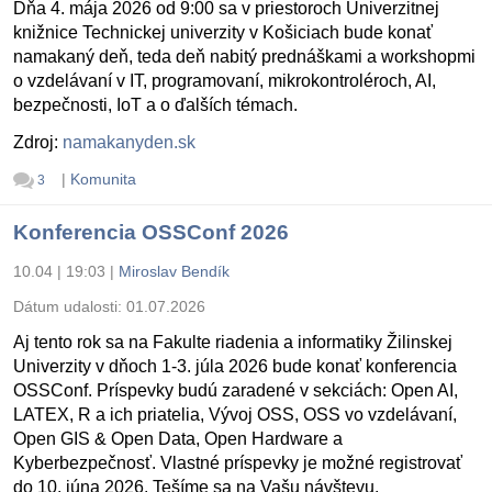
Dňa 4. mája 2026 od 9:00 sa v priestoroch Univerzitnej
knižnice Technickej univerzity v Košiciach bude konať
namakaný deň, teda deň nabitý prednáškami a workshopmi
o vzdelávaní v IT, programovaní, mikrokontroléroch, AI,
bezpečnosti, IoT a o ďalších témach.
Zdroj:
namakanyden.sk
|
Komunita
3
Konferencia OSSConf 2026
10.04 | 19:03
|
Miroslav Bendík
Dátum udalosti:
01.07.2026
Aj tento rok sa na Fakulte riadenia a informatiky Žilinskej
Univerzity v dňoch 1-3. júla 2026 bude konať konferencia
OSSConf. Príspevky budú zaradené v sekciách: Open AI,
LATEX, R a ich priatelia, Vývoj OSS, OSS vo vzdelávaní,
Open GIS & Open Data, Open Hardware a
Kyberbezpečnosť. Vlastné príspevky je možné registrovať
do 10. júna 2026. Tešíme sa na Vašu návštevu.