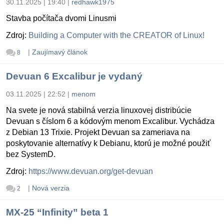
30.11.2025 | 19:40
|
redhawk1975
Stavba počítača dvomi Linusmi
Zdroj:
Building a Computer with the CREATOR of Linux!
|
Zaujímavý článok
8
Devuan 6 Excalibur je vydaný
03.11.2025 | 22:52
|
menom
Na svete je nová stabilná verzia linuxovej distribúcie
Devuan s číslom 6 a kódovým menom Excalibur. Vychádza
z Debian 13 Trixie. Projekt Devuan sa zameriava na
poskytovanie alternatívy k Debianu, ktorú je možné použiť
bez SystemD.
Zdroj:
https://www.devuan.org/get-devuan
|
Nová verzia
2
MX-25 “Infinity” beta 1