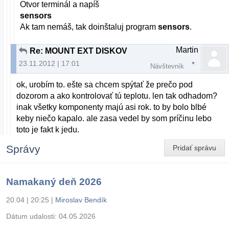
Otvor terminál a napíš
sensors
Ak tam nemáš, tak doinštaluj program
sensors
.
Martin
Re: MOUNT EXT DISKOV
23.11.2012 | 17:01
Návštevník
ok, urobím to. ešte sa chcem spýtať že prečo pod
dozorom a ako kontrolovať tú teplotu. len tak odhadom?
inak všetky komponenty majú asi rok. to by bolo blbé
keby niečo kapalo. ale zasa vedel by som príčinu lebo
toto je fakt k jedu.
Správy
Pridať správu
Namakaný deň 2026
20.04 | 20:25
|
Miroslav Bendík
Dátum udalosti:
04.05.2026