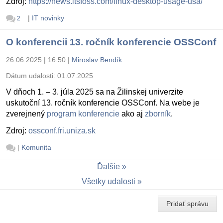
Zdroj:
https://news.itsfoss.com/linux-desktop-usage-usa/
|
IT novinky
2
O konferencii 13. ročník konferencie OSSConf
26.06.2025 | 16:50
|
Miroslav Bendík
Dátum udalosti:
01.07.2025
V dňoch 1. – 3. júla 2025 sa na Žilinskej univerzite
uskutoční 13. ročník konferencie OSSConf. Na webe je
zverejnený
program konferencie
ako aj
zborník
.
Zdroj:
ossconf.fri.uniza.sk
|
Komunita
Ďalšie
Všetky udalosti
Pridať správu