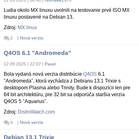
Ludia okolo MX linuxu uvolnili na testovanie prvé ISO MX
linuxu postavené na Debian 13.
Zdroj:
MX linux
|
Nová verzia
2
Q4OS 6.1 "Andromeda"
12.09.2025 | 22:07
|
Pavel
Bola vydaná nová verzia distribúcie
Q4OS
6.1
"Andromeda", ktorá vychádza z Debianu 13.1 Trixie s
desktopom Plasma alebo Trinity. Bude k dispozícii len pre
64 bit architektúru, pre 32 bit sa odporúča staršia verzia
Q4OS 5 "Aquarius".
Zdroj:
DistroWatch.com
|
Nová verzia
6
Debian 13.1 Trixie