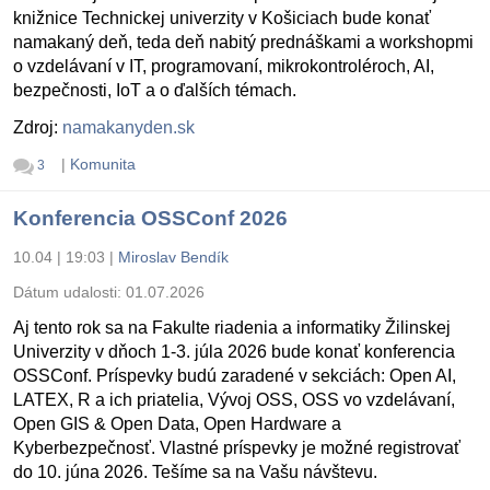
knižnice Technickej univerzity v Košiciach bude konať
namakaný deň, teda deň nabitý prednáškami a workshopmi
o vzdelávaní v IT, programovaní, mikrokontroléroch, AI,
bezpečnosti, IoT a o ďalších témach.
Zdroj:
namakanyden.sk
|
Komunita
3
Konferencia OSSConf 2026
10.04 | 19:03
|
Miroslav Bendík
Dátum udalosti:
01.07.2026
Aj tento rok sa na Fakulte riadenia a informatiky Žilinskej
Univerzity v dňoch 1-3. júla 2026 bude konať konferencia
OSSConf. Príspevky budú zaradené v sekciách: Open AI,
LATEX, R a ich priatelia, Vývoj OSS, OSS vo vzdelávaní,
Open GIS & Open Data, Open Hardware a
Kyberbezpečnosť. Vlastné príspevky je možné registrovať
do 10. júna 2026. Tešíme sa na Vašu návštevu.