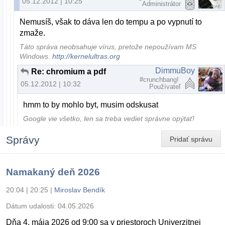
05.12.2012 | 10:25
Administrátor
Nemusíš, však to dáva len do tempu a po vypnutí to
zmaže.
Táto správa neobsahuje vírus, pretože nepoužívam MS
Windows.
http://kernelultras.org
DimmuBoy
Re: chromium a pdf
#crunchbang!
05.12.2012 | 10:32
Používateľ
hmm to by mohlo byt, musim odskusat
Google vie všetko, len sa treba vediet správne opýtať!
Správy
Pridať správu
Namakaný deň 2026
20.04 | 20:25
|
Miroslav Bendík
Dátum udalosti:
04.05.2026
Dňa 4. mája 2026 od 9:00 sa v priestoroch Univerzitnej