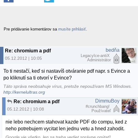
Pre pridávanie komentárov sa
musíte prihlásiť
.
bedňa
Re: chromium a pdf
LegacyIce-antiX
05.12.2012 | 10:05
Administrátor
To ti nestačí, keď si nastavíš otváranie pdf napr. s Evince a
po kliknutí sa ti otvorí v Evince?
Táto správa neobsahuje vírus, pretože nepoužívam MS Windows.
http://kernelultras.org
DimmuBoy
Re: chromium a pdf
#crunchbang!
05.12.2012 | 10:08
Používateľ
nie lebo nechcem stahovat kazde PDF do compu, ked z
neho potrebujem vycitat len jednu vetu a hned zahodit.
Google vie všetko, len sa treba vediet správne opýtať!