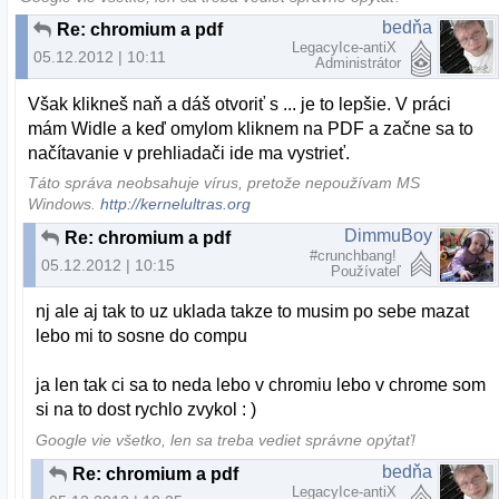
bedňa
Re: chromium a pdf
LegacyIce-antiX
05.12.2012 | 10:11
Administrátor
Však klikneš naň a dáš otvoriť s ... je to lepšie. V práci
mám Widle a keď omylom kliknem na PDF a začne sa to
načítavanie v prehliadači ide ma vystrieť.
Táto správa neobsahuje vírus, pretože nepoužívam MS
Windows.
http://kernelultras.org
DimmuBoy
Re: chromium a pdf
#crunchbang!
05.12.2012 | 10:15
Používateľ
nj ale aj tak to uz uklada takze to musim po sebe mazat
lebo mi to sosne do compu
ja len tak ci sa to neda lebo v chromiu lebo v chrome som
si na to dost rychlo zvykol : )
Google vie všetko, len sa treba vediet správne opýtať!
bedňa
Re: chromium a pdf
LegacyIce-antiX