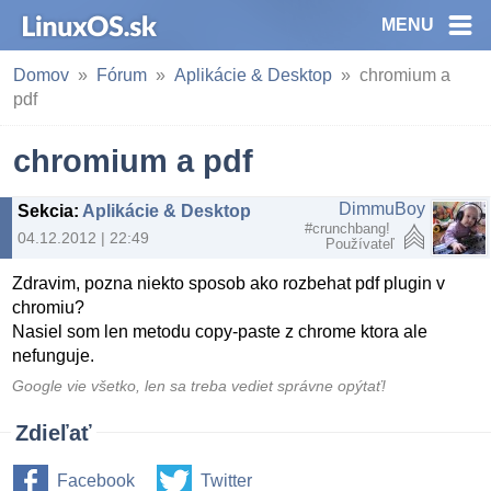
MENU
Domov
Fórum
Aplikácie & Desktop
chromium a
pdf
chromium a pdf
DimmuBoy
Sekcia
:
Aplikácie & Desktop
#crunchbang!
04.12.2012 | 22:49
Používateľ
Zdravim, pozna niekto sposob ako rozbehat pdf plugin v
chromiu?
Nasiel som len metodu copy-paste z chrome ktora ale
nefunguje.
Google vie všetko, len sa treba vediet správne opýtať!
Zdieľať
Facebook
Twitter