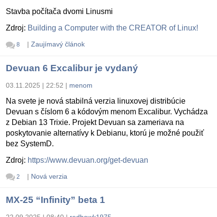
Stavba počítača dvomi Linusmi
Zdroj:
Building a Computer with the CREATOR of Linux!
|
Zaujímavý článok
8
Devuan 6 Excalibur je vydaný
03.11.2025 | 22:52
|
menom
Na svete je nová stabilná verzia linuxovej distribúcie
Devuan s číslom 6 a kódovým menom Excalibur. Vychádza
z Debian 13 Trixie. Projekt Devuan sa zameriava na
poskytovanie alternatívy k Debianu, ktorú je možné použiť
bez SystemD.
Zdroj:
https://www.devuan.org/get-devuan
|
Nová verzia
2
MX-25 “Infinity” beta 1
22.09.2025 | 08:40
|
redhawk1975