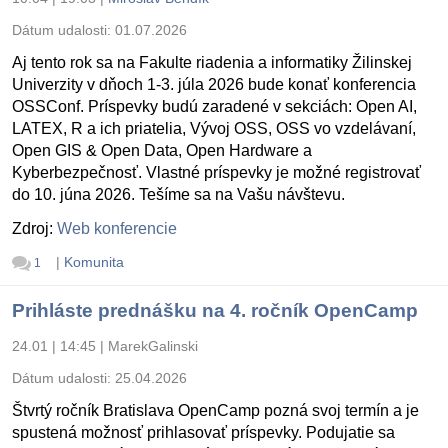
Dátum udalosti:
01.07.2026
Aj tento rok sa na Fakulte riadenia a informatiky Žilinskej
Univerzity v dňoch 1-3. júla 2026 bude konať konferencia
OSSConf. Príspevky budú zaradené v sekciách: Open AI,
LATEX, R a ich priatelia, Vývoj OSS, OSS vo vzdelávaní,
Open GIS & Open Data, Open Hardware a
Kyberbezpečnosť. Vlastné príspevky je možné registrovať
do 10. júna 2026. Tešíme sa na Vašu návštevu.
Zdroj:
Web konferencie
|
Komunita
1
Prihláste prednášku na 4. ročník OpenCamp
24.01 | 14:45
|
MarekGalinski
Dátum udalosti:
25.04.2026
Štvrtý ročník Bratislava OpenCamp pozná svoj termín a je
spustená možnosť prihlasovať príspevky. Podujatie sa