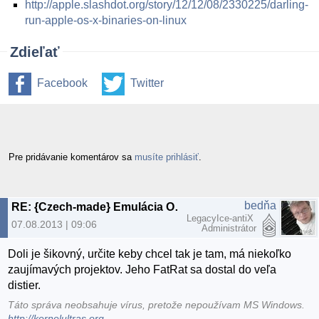
http://apple.slashdot.org/story/12/12/08/2330225/darling-
run-apple-os-x-binaries-on-linux
Zdieľať
Facebook
Twitter
Pre pridávanie komentárov sa
musíte prihlásiť
.
bedňa
RE: {Czech-made} Emulácia OS X bináriek pod GNU/Linuxom?!
LegacyIce-antiX
07.08.2013 | 09:06
Administrátor
Doli je šikovný, určite keby chcel tak je tam, má niekoľko
zaujímavých projektov. Jeho FatRat sa dostal do veľa
distier.
Táto správa neobsahuje vírus, pretože nepoužívam MS Windows.
http://kernelultras.org