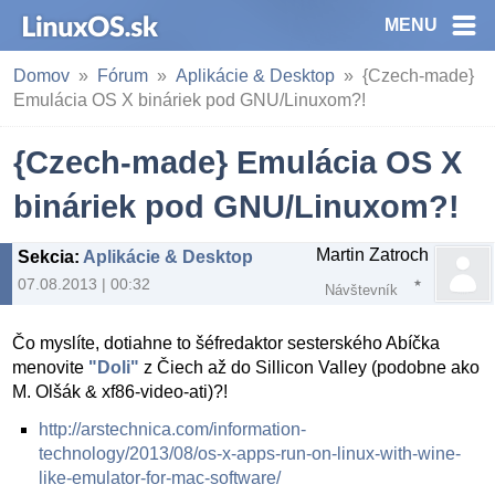
MENU
Domov
Fórum
Aplikácie & Desktop
{Czech-made}
Emulácia OS X bináriek pod GNU/Linuxom?!
{Czech-made} Emulácia OS X
bináriek pod GNU/Linuxom?!
Martin Zatroch
Sekcia
:
Aplikácie & Desktop
07.08.2013 | 00:32
Návštevník
Čo myslíte, dotiahne to šéfredaktor sesterského Abíčka
menovite
"Doli"
z Čiech až do Sillicon Valley (podobne ako
M. Olšák & xf86-video-ati)?!
http://arstechnica.com/information-
technology/2013/08/os-x-apps-run-on-linux-with-wine-
like-emulator-for-mac-software/