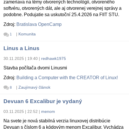
zameriava na témy otvorených technológii, otvoreného
softvéru, otvorených dát, ale aj otvorenej verejnej správy a
podobne. Podujatie sa uskutoční 25.4.2026 na FIIT STU.
Zdroj:
Bratislava OpenCamp
|
Komunita
1
Linus a Linus
30.11.2025 | 19:40
|
redhawk1975
Stavba počítača dvomi Linusmi
Zdroj:
Building a Computer with the CREATOR of Linux!
|
Zaujímavý článok
8
Devuan 6 Excalibur je vydaný
03.11.2025 | 22:52
|
menom
Na svete je nová stabilná verzia linuxovej distribúcie
Devuan s číslom 6 a kódovým menom Excalibur. Vychádza