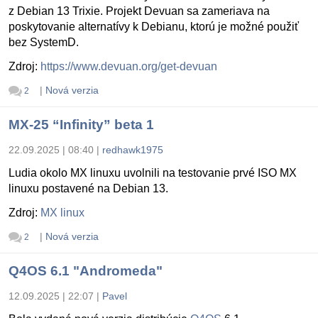
z Debian 13 Trixie. Projekt Devuan sa zameriava na
poskytovanie alternatívy k Debianu, ktorú je možné použiť
bez SystemD.
Zdroj:
https://www.devuan.org/get-devuan
|
Nová verzia
2
MX-25 “Infinity” beta 1
22.09.2025 | 08:40
|
redhawk1975
Ludia okolo MX linuxu uvolnili na testovanie prvé ISO MX
linuxu postavené na Debian 13.
Zdroj:
MX linux
|
Nová verzia
2
Q4OS 6.1 "Andromeda"
12.09.2025 | 22:07
|
Pavel