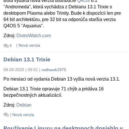
Bola vydaná nová verzia distribúcie
Q4OS
6.1
"Andromeda", ktorá vychádza z Debianu 13.1 Trixie s
desktopom Plasma alebo Trinity. Bude k dispozícii len pre
64 bit architektúru, pre 32 bit sa odporúča staršia verzia
Q4OS 5 "Aquarius".
Zdroj:
DistroWatch.com
|
Nová verzia
6
Debian 13.1 Trixie
08.09.2025 | 09:01
|
redhawk1975
Po mesiaci od vydania Debian 13 vyšla nová verzia 13.1.
Debian 13.1 Trixie opravuje 71 chýb a pridáva 16
bezpečnostných aktualizácií.
Zdroj:
Debian
|
Nová verzia
Používanie Linuxu na desktopoch dosiahlo v