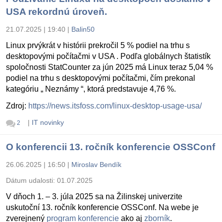
USA rekordnú úroveň.
21.07.2025 | 19:40
|
Balin50
Linux prvýkrát v histórii prekročil 5 % podiel na trhu s
desktopovými počítačmi v USA . Podľa globálnych štatistík
spoločnosti StatCounter za jún 2025 má Linux teraz 5,04 %
podiel na trhu s desktopovými počítačmi, čím prekonal
kategóriu „ Neznámy “, ktorá predstavuje 4,76 %.
Zdroj:
https://news.itsfoss.com/linux-desktop-usage-usa/
|
IT novinky
2
O konferencii 13. ročník konferencie OSSConf
26.06.2025 | 16:50
|
Miroslav Bendík
Dátum udalosti:
01.07.2025
V dňoch 1. – 3. júla 2025 sa na Žilinskej univerzite
uskutoční 13. ročník konferencie OSSConf. Na webe je
zverejnený
program konferencie
ako aj
zborník
.