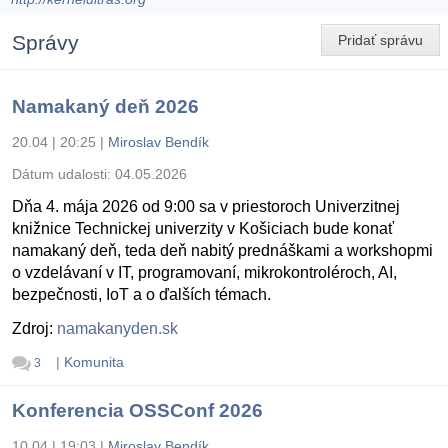
Správy
Pridať správu
Namakaný deň 2026
20.04 | 20:25
|
Miroslav Bendík
Dátum udalosti:
04.05.2026
Dňa 4. mája 2026 od 9:00 sa v priestoroch Univerzitnej
knižnice Technickej univerzity v Košiciach bude konať
namakaný deň, teda deň nabitý prednáškami a workshopmi
o vzdelávaní v IT, programovaní, mikrokontroléroch, AI,
bezpečnosti, IoT a o ďalších témach.
Zdroj:
namakanyden.sk
|
Komunita
3
Konferencia OSSConf 2026
10.04 | 19:03
|
Miroslav Bendík