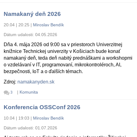
Namakaný deň 2026
20.04 | 20:25
|
Miroslav Bendík
Dátum udalosti:
04.05.2026
Dňa 4. mája 2026 od 9:00 sa v priestoroch Univerzitnej
knižnice Technickej univerzity v Košiciach bude konať
namakaný deň, teda deň nabitý prednáškami a workshopmi
o vzdelávaní v IT, programovaní, mikrokontroléroch, AI,
bezpečnosti, IoT a o ďalších témach.
Zdroj:
namakanyden.sk
|
Komunita
3
Konferencia OSSConf 2026
10.04 | 19:03
|
Miroslav Bendík
Dátum udalosti:
01.07.2026