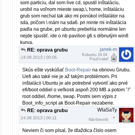
som particiu, dal som live cd, spustil inštaláciu,
urobil na voľnom mieste swap,\, home, inštaláciu
grub som nechal tak ako mi ponúkol inštalátor na
sda, pričom \ mám na sda6. pri minte mi inštalácia
padla na grube, pri ubuntu prebehla normálne len
nejde spustiť. ide o nb pavilion g6 s drbnutým win8
kurva.
janek-m
RE: oprava grubu
Kubuntu 24.04
24.08.2013 | 00:05
Používateľ
Skús ešte vyskúšať
Boot-Repair
na obnovu Grubu.
Uefi ako také nie je až takým problémom. Pri
inštalácii Ubuntu je ale potrebné vytvoriť ako prvé
efi/boot oddiel o veľkosti aspoň 200 MB a potom "/"
root oddiel, /home, swap. Postni sem výpis z
Boot_info_script ak Boot-Repair nezaberie.
WlaSaTy
RE: oprava grubu
24.08.2013 | 00:11
Návštevník
Neviem či som písal, že dlaždica číslo osem