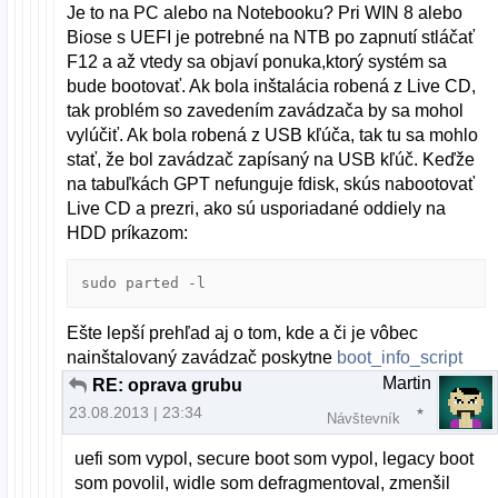
Je to na PC alebo na Notebooku? Pri WIN 8 alebo
Biose s UEFI je potrebné na NTB po zapnutí stláčať
F12 a až vtedy sa objaví ponuka,ktorý systém sa
bude bootovať. Ak bola inštalácia robená z Live CD,
tak problém so zavedením zavádzača by sa mohol
vylúčiť. Ak bola robená z USB kľúča, tak tu sa mohlo
stať, že bol zavádzač zapísaný na USB kľúč. Keďže
na tabuľkách GPT nefunguje fdisk, skús nabootovať
Live CD a prezri, ako sú usporiadané oddiely na
HDD príkazom:
sudo parted -l
Ešte lepší prehľad aj o tom, kde a či je vôbec
nainštalovaný zavádzač poskytne
boot_info_script
Martin
RE: oprava grubu
23.08.2013 | 23:34
Návštevník
uefi som vypol, secure boot som vypol, legacy boot
som povolil, widle som defragmentoval, zmenšil