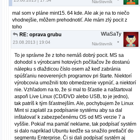
Návštevník
mal som v pláne mint15. 64 kde. Ale ak je na to niečo
vhodnejšie, môžem prehodnotiť. Ale mám zlý pocit z
toho
WlaSaTy
RE: oprava grubu
23.08.2013 | 19:04
Návštevník
To je správne že z toho nemáš dobrý pocit. MS sa
dohodol s výrobcami hotových počítačov že dostanú
nálepku s dlaždicou číslo osem až keď zabránia
spúšťaniu neoverených programov pri štarte. Niektorí
výrobcovia umožnili toto obmedzenie vypnúť, a niektorí
nie. Vzhľadom na to, že si mal to šťastie a naštartoval
aspoň Live Linux (CD/DVD alebo USB, to je jedno),
tak patríš k tým šťastnejším. Ale, pochybujem že Linux
Mint si zaplatil za podpísanie systému aby sa dal
inštalovať k zabezpečenému OS od MS verzie 7 a
vyššie. Pokiaľ ma pamäť neklame, tak podpísať systém
si dalo napríklad Ubuntu keďže sa snažilo pretlačiť do
segmentu Enterprise. Či si dali podpísať systém aj