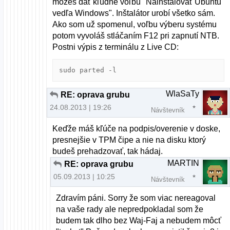
môžeš dať kľudne voľbu "Nainštalovať Ubuntu
vedľa Windows". Inštalátor urobí všetko sám.
Ako som už spomenul, voľbu výberu systému
potom vyvoláš stláčaním F12 pri zapnutí NTB.
Postni výpis z terminálu z Live CD:
sudo parted -l
WlaSaTy
RE: oprava grubu
24.08.2013 | 19:26
Návštevník
Keďže máš kľúče na podpis/overenie v doske,
presnejšie v TPM čipe a nie na disku ktorý
budeš prehadzovať, tak hádaj.
MARTIN
RE: oprava grubu
05.09.2013 | 10:25
Návštevník
Zdravím páni. Sorry že som viac nereagoval
na vaše rady ale nepredpokladal som že
budem tak dlho bez Waj-Faj a nebudem môcť