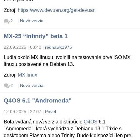
Zdroj:
https://www.devuan.org/get-devuan
|
Nová verzia
2
MX-25 “Infinity” beta 1
22.09.2025 | 08:40
|
redhawk1975
Ludia okolo MX linuxu uvolnili na testovanie prvé ISO MX
linuxu postavené na Debian 13.
Zdroj:
MX linux
|
Nová verzia
2
Q4OS 6.1 "Andromeda"
12.09.2025 | 22:07
|
Pavel
Bola vydaná nová verzia distribúcie
Q4OS
6.1
"Andromeda", ktorá vychádza z Debianu 13.1 Trixie s
desktopom Plasma alebo Trinity. Bude k dispozícii len pre