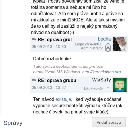
"typkat" Počas dovolenky som zistil že win8 je
totálna somarina a nebude mi ľúto ho
odinštalovať. A to som práve urobil a práve sa
mi aktualizuje mint15KDE. Ale aj tak si myslím
že to uefi by si zaslúžilo nejaký premakaný
návod na dualboot ;-)
bedňa
RE: oprava grubu
LegacyIce-antiX
05.09.2013 | 10:30
Administrátor
Dobré rozhodnutie.
Táto správa neobsahuje vírus, pretože
nepoužívam MS Windows.
http://kernelultras.org
WlaSaTy
RE: oprava grubu
05.09.2013 | 13:27
Návštevník
Ten návod
existuje
, i keď vyžaduje dočasné
vypnutie secure boot kôli výmazu kľúčov (ak
nechce človek iba pridať svoje klúče).
Správy
Pridať správu