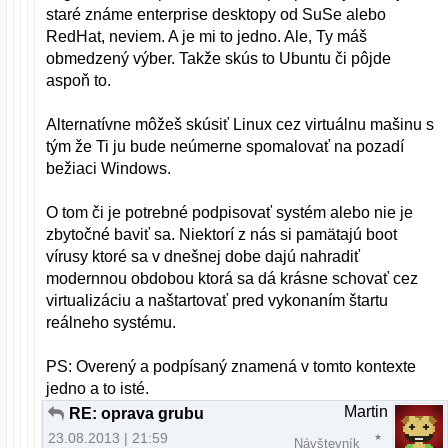
staré známe enterprise desktopy od SuSe alebo
RedHat, neviem. A je mi to jedno. Ale, Ty máš
obmedzený výber. Takže skús to Ubuntu či pôjde
aspoň to.
Alternatívne môžeš skúsiť Linux cez virtuálnu mašinu s
tým že Ti ju bude neúmerne spomalovať na pozadí
bežiaci Windows.
O tom či je potrebné podpisovať systém alebo nie je
zbytočné baviť sa. Niektorí z nás si pamätajú boot
vírusy ktoré sa v dnešnej dobe dajú nahradiť
modernnou obdobou ktorá sa dá krásne schovať cez
virtualizáciu a naštartovať pred vykonaním štartu
reálneho systému.
PS: Overený a podpísaný znamená v tomto kontexte
jedno a to isté.
Martin
RE: oprava grubu
23.08.2013 | 21:59
Návštevník