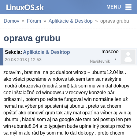
MENU
Domov
Fórum
Aplikácie & Desktop
oprava grubu
oprava grubu
mascoo
Sekcia
:
Aplikácie & Desktop
20.08.2013 | 12:53
Návštevník
zdravím , brat mal na pc dualbot winxp + ubuntu12.04lts .
ako všetci poznáme windows tak sem tam sa naskytne
modrá obrazovka (modrá smrt) tak som mu win dal dokopy
cez inštalačné cd windowsu v recovery konzole pár
príkazmi , potom po reštarte fungoval win normálne len už
nemal na výber pri spustení aj ubuntu . preto sa chcem
opýtať ako obnoviť grub tak aby mal opäť na výber aj win aj
ubuntu , hladal som aj na google ale tam bol postup len pre
win+ubuntu8.04 a to typujem bude uplne iný postup možno
sa mýlim ale rád by som mu to dal dokopy . preto chcem