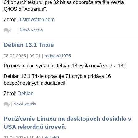
64 bit architektúru, pre 32 bit sa odporúča staršia verzia
Q4OS 5 "Aquarius".
Zdroj:
DistroWatch.com
|
Nová verzia
6
Debian 13.1 Trixie
08.09.2025 | 09:01
|
redhawk1975
Po mesiaci od vydania Debian 13 vyšla nová verzia 13.1.
Debian 13.1 Trixie opravuje 71 chýb a pridáva 16
bezpečnostných aktualizácií.
Zdroj:
Debian
|
Nová verzia
Používanie Linuxu na desktopoch dosiahlo v
USA rekordnú úroveň.
21.07.2025 | 19:40
|
Balin50