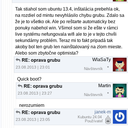
Tak stiahol som ubuntu 13.4, inštalácia prebehla ok,
na rozdiel od mintu nevyhlásilo chybu grubu. Zdalo sa
že je to všetko ok. Ale po reštarte automaticky bez
ponuky nabehol win. Všimol som si že ešte v rámci
live systému nefungovala wifi ale to je v tejto chvíli
sekundárny problém. Teraz mi to fakt pripadá tak
akoby bol ten grub len nainštalovaný na zlom mieste.
Alebo som zbytočne optimista?
WlaSaTy
RE: oprava grubu
23.08.2013 | 23:01
Návštevník
Quick boot?
Martin
RE: oprava grubu
23.08.2013 | 23:27
Návštevník
nerozumiem
janek-m
RE: oprava grubu
Kubuntu 24.04
23.08.2013 | 23:05
Používateľ