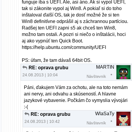
funguje iba s UEFI. Ale, asi áno. Ak si vypol UEFI,
tak si zákonite vypol aj Win8. A pokiaľ si do toho
inštaloval ďalší OS, tak je dosť možné že si ten
Win8 definitívne odprášil aj s záchrannou partíciou.
Radšej ten UEFI zapni s5 ak chceš ten Win8,
možno tam ostali. A pozri si niečo o inštalácii, hoci
aj ako vypnúť ten Quick Boot.
https://help.ubuntu.com/community/UEFI
PS: úfam, že tam dávaš 64bit OS.
MARTIN
RE: oprava grubu
24.08.2013 | 10:04
Návštevník
Páni, ďakujem Vám za ochotu, ale na toto nemám
ani nervy, ani odvahu a skúseností. A hlavne
jazykové vybavenie. Počkám čo vymyslia vývojári
:-(
WlaSaTy
RE: oprava grubu
24.08.2013 | 10:42
Návštevník