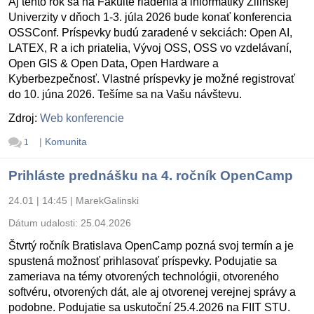
Aj tento rok sa na Fakulte riadenia a informatiky Žilinskej
Univerzity v dňoch 1-3. júla 2026 bude konať konferencia
OSSConf. Príspevky budú zaradené v sekciách: Open AI,
LATEX, R a ich priatelia, Vývoj OSS, OSS vo vzdelávaní,
Open GIS & Open Data, Open Hardware a
Kyberbezpečnosť. Vlastné príspevky je možné registrovať
do 10. júna 2026. Tešíme sa na Vašu návštevu.
Zdroj:
Web konferencie
|
Komunita
1
Prihláste prednášku na 4. ročník OpenCamp
24.01 | 14:45
|
MarekGalinski
Dátum udalosti:
25.04.2026
Štvrtý ročník Bratislava OpenCamp pozná svoj termín a je
spustená možnosť prihlasovať príspevky. Podujatie sa
zameriava na témy otvorených technológii, otvoreného
softvéru, otvorených dát, ale aj otvorenej verejnej správy a
podobne. Podujatie sa uskutoční 25.4.2026 na FIIT STU.