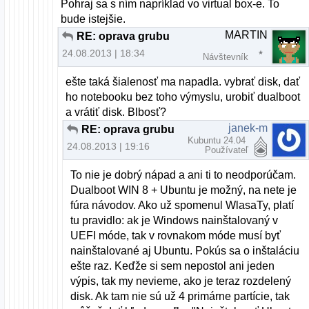
Pohraj sa s ním napríklad vo virtual box-e. To
bude istejšie.
MARTIN
RE: oprava grubu
24.08.2013 | 18:34
Návštevník
ešte taká šialenosť ma napadla. vybrať disk, dať
ho notebooku bez toho výmyslu, urobiť dualboot
a vrátiť disk. Blbosť?
janek-m
RE: oprava grubu
Kubuntu 24.04
24.08.2013 | 19:16
Používateľ
To nie je dobrý nápad a ani ti to neodporúčam.
Dualboot WIN 8 + Ubuntu je možný, na nete je
fúra návodov. Ako už spomenul WlasaTy, platí
tu pravidlo: ak je Windows nainštalovaný v
UEFI móde, tak v rovnakom móde musí byť
nainštalované aj Ubuntu. Pokús sa o inštaláciu
ešte raz. Keďže si sem nepostol ani jeden
výpis, tak my nevieme, ako je teraz rozdelený
disk. Ak tam nie sú už 4 primárne partície, tak