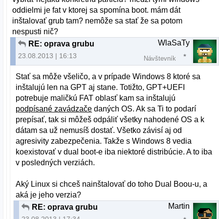
oddielmi je fat v ktorej sa spomína boot. mám dát
inštalovať grub tam? nemôže sa stať že sa potom
nespusti nič?
WlaSaTy
RE: oprava grubu
23.08.2013 | 16:13
Návštevník
Stať sa môže všeličo, a v prípade Windows 8 ktoré sa
inštalujú len na GPT aj stane. Totižto, GPT+UEFI
potrebuje maličkú FAT oblasť kam sa inštalujú
podpísané zavádzače
daných OS. Ak sa Ti to podarí
prepísať, tak si môžeš odpáliť všetky nahodené OS a k
dátam sa už nemusíš dostať. Všetko závisí aj od
agresivity zabezpečenia. Takže s Windows 8 vedia
koexistovať v dual boot-e iba niektoré distribúcie. A to iba
v posledných verziách.
Aký Linux si chceš nainštalovať do toho Dual Boou-u, a
aká je jeho verzia?
Martin
RE: oprava grubu
23.08.2013 | 17:34