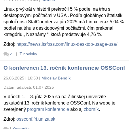
Linux prvýkrát v histórii prekročil 5 % podiel na trhu s
desktopovými počítačmi v USA . Podľa globálnych štatistík
spoločnosti StatCounter za jún 2025 má Linux teraz 5,04 %
podiel na trhu s desktopovými počítačmi, čím prekonal
kategóriu „ Neznámy “, ktorá predstavuje 4,76 %.
Zdroj:
https://news.itsfoss.com/linux-desktop-usage-usa/
|
IT novinky
2
O konferencii 13. ročník konferencie OSSConf
26.06.2025 | 16:50
|
Miroslav Bendík
Dátum udalosti:
01.07.2025
V dňoch 1. – 3. júla 2025 sa na Žilinskej univerzite
uskutoční 13. ročník konferencie OSSConf. Na webe je
zverejnený
program konferencie
ako aj
zborník
.
Zdroj:
ossconf.fri.uniza.sk
|
Komunita