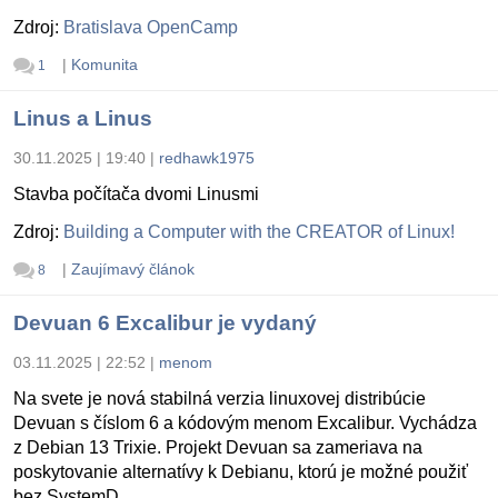
Zdroj:
Bratislava OpenCamp
|
Komunita
1
Linus a Linus
30.11.2025 | 19:40
|
redhawk1975
Stavba počítača dvomi Linusmi
Zdroj:
Building a Computer with the CREATOR of Linux!
|
Zaujímavý článok
8
Devuan 6 Excalibur je vydaný
03.11.2025 | 22:52
|
menom
Na svete je nová stabilná verzia linuxovej distribúcie
Devuan s číslom 6 a kódovým menom Excalibur. Vychádza
z Debian 13 Trixie. Projekt Devuan sa zameriava na
poskytovanie alternatívy k Debianu, ktorú je možné použiť
bez SystemD.