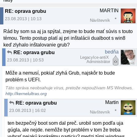
MARTIN
RE: oprava grubu
23.08.2013 | 10:13
Návštevník
Rád by som sa aj ja spýtal, zrejme to bude mať súvis s touto
témou. Tento postup platí aj pri inštalácii dualboot s win8
keď zlyhalo inštalovanie grub?
bedňa
RE: oprava grubu
LegacyIce-antiX
23.08.2013 | 10:53
Administrátor
Môže a nemusí, pokiaľ zlyhá Grub, najskôr to bude
problém s UEFI.
Táto správa neobsahuje vírus, pretože nepoužívam MS Windows.
http://kernelultras.org
Martin
RE: oprava grubu
23.08.2013 | 16:02
Návštevník
ten bezpečný boot som dal preč. urobil som podľa uja
gúgla, ale nejde. nemôže byt problém v tom že treba
vybrať nejakú konkrétnu particiu? medzi tými windows