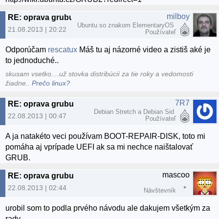
milboy
RE: oprava grubu
Ubuntu so znakom ElementaryOS
21.08.2013 | 20:22
Používateľ
Odporúčam
rescatux
Máš tu aj názorné video a zistiš aké je
to jednoduché..
skusam vsetko....už stovka distribúcií za tie roky a vedomosti
žiadne..
Prečo linux?
7R7
RE: oprava grubu
Debian Stretch a Debian Sid
22.08.2013 | 00:47
Používateľ
A ja natakéto veci používam BOOT-REPAIR-DISK, toto mi
pomáha aj vprípade UEFI ak sa mi nechce naištalovať
GRUB.
mascoo
RE: oprava grubu
22.08.2013 | 02:44
Návštevník
urobil som to podla prvého návodu ale dakujem všetkým za
rady