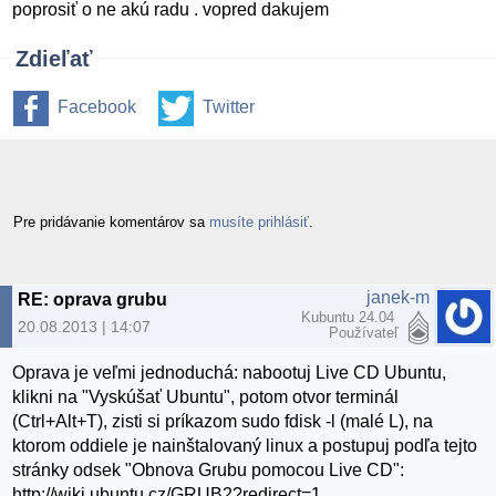
poprosiť o ne akú radu . vopred dakujem
Zdieľať
Facebook
Twitter
Pre pridávanie komentárov sa
musíte prihlásiť
.
janek-m
RE: oprava grubu
Kubuntu 24.04
20.08.2013 | 14:07
Používateľ
Oprava je veľmi jednoduchá: nabootuj Live CD Ubuntu,
klikni na "Vyskúšať Ubuntu", potom otvor terminál
(Ctrl+Alt+T), zisti si príkazom sudo fdisk -l (malé L), na
ktorom oddiele je nainštalovaný linux a postupuj podľa tejto
stránky odsek "Obnova Grubu pomocou Live CD":
http://wiki.ubuntu.cz/GRUB2?redirect=1