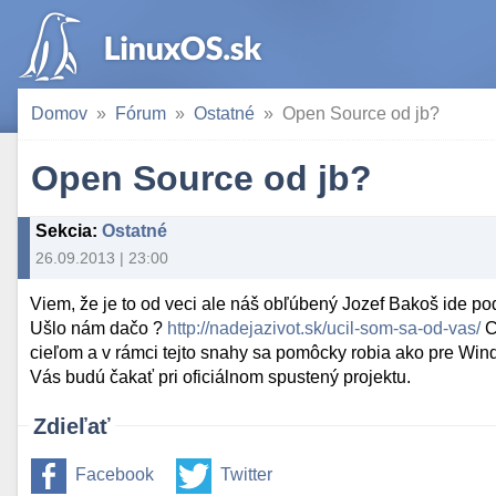
Domov
Fórum
Ostatné
Open Source od jb?
Open Source od jb?
Sekcia
:
Ostatné
26.09.2013 | 23:00
Viem, že je to od veci ale náš obľúbený Jozef Bakoš ide p
Ušlo nám dačo ?
http://nadejazivot.sk/ucil-som-sa-od-vas/
C
cieľom a v rámci tejto snahy sa pomôcky robia ako pre Wind
Vás budú čakať pri oficiálnom spustený projektu.
Zdieľať
Facebook
Twitter