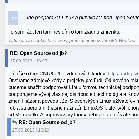
... ide podporovať Linux a publikovať pod Open Sour
To som rád, len tam nevidím o tom žiadnu zmienku.
Táto správa neobsahuje vírus, pretože nepoužívam MS Windows
RE: Open Source od jb?
27.09.2013 | 16:07
Tú píše o tom GNU/GPL a zdrojových kódov:
http://nadejaz
Otvárame zdrojové kódy a projekty pre ľudí. Od nového roku 
budeme snažiť podporovať Linux formou technickej podpory
podporujeme vývoj vlastnej distribucie ( technológia a Kn
zmenil názor a povedal, že: Slovenských Linux užívateľov m
robia sa gerojami ( jasne naznačil LinuxOS ), ale kvôli chor
od Microsoftu. A pripravovaný Linux nebude pre nás ale bud
RE: Open Source od jb?
27.09.2013 | 16:19