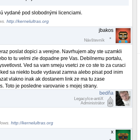
, sú vydané pod slobodnými licenciami.
ows.
http://kernelultras.org
jbakos
Návštevník
raz poslat dopici a verejne. Navrhujem aby ste uzamkli
ebo to tu velmi zle dopadne pre Vas. Debilnemu portalu,
vetlovst. Ved sa vam smeju vsetci ze co ste to za curaci
m ked sa niekto bude vydavat zamna alebo pisat pod inim
azat vlakno inak ak dostanem link ze ma tu zase
. Toto je posledne varovanie s mojej strany.
bedňa
LegacyIce-antiX
Administrátor
ndows.
http://kernelultras.org
x