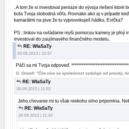
. A tom že si investoval peniaze do vývoja riešení ktoré bo
bola Tvoja slobodná vôľa. Rovnako ako aj v prípade keď s
kamarátmi na pive že tu vyprovokuješ hádku, Evička?
PS : linkov na ovládanie myši pomocou kamery je plný in
investoval do zaujímavého finančného modelu.
RE: WlaSaTy
30.09.2013 | 10:37
Páči sa mi Tvoja odpoveď. **********************************
G. Orwell: "Čím více se společnost vzdaluje od pravdy, tím 
RE: WlaSaTy
30.09.2013 | 11:02
Jeho chovanie mi tu však niekoho silno pripomína. N
RE: WlaSaTy
30.09.2013 | 11:10