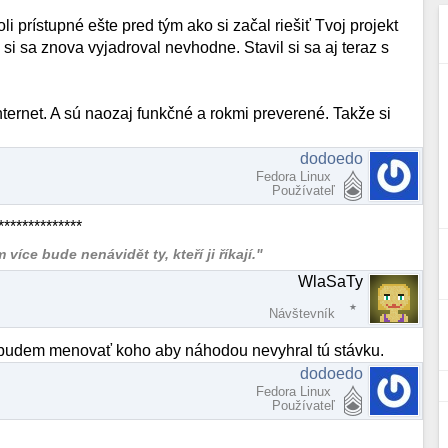
li prístupné ešte pred tým ako si začal riešiť Tvoj projekt
i sa znova vyjadroval nevhodne. Stavil si sa aj teraz s
ternet. A sú naozaj funkčné a rokmi preverené. Takže si
dodoedo
Fedora Linux
Používateľ
*************
více bude nenávidět ty, kteří ji říkají."
WlaSaTy
Návštevník
ebudem menovať koho aby náhodou nevyhral tú stávku.
dodoedo
Fedora Linux
Používateľ