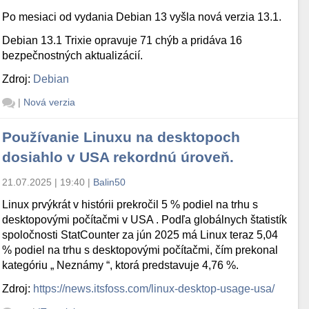
Po mesiaci od vydania Debian 13 vyšla nová verzia 13.1.
Debian 13.1 Trixie opravuje 71 chýb a pridáva 16
bezpečnostných aktualizácií.
Zdroj:
Debian
|
Nová verzia
Používanie Linuxu na desktopoch
dosiahlo v USA rekordnú úroveň.
21.07.2025 | 19:40
|
Balin50
Linux prvýkrát v histórii prekročil 5 % podiel na trhu s
desktopovými počítačmi v USA . Podľa globálnych štatistík
spoločnosti StatCounter za jún 2025 má Linux teraz 5,04
% podiel na trhu s desktopovými počítačmi, čím prekonal
kategóriu „ Neznámy “, ktorá predstavuje 4,76 %.
Zdroj:
https://news.itsfoss.com/linux-desktop-usage-usa/