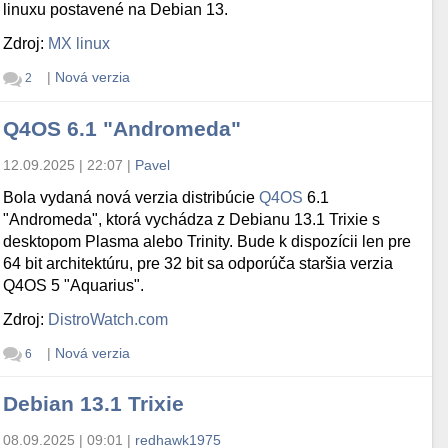
linuxu postavené na Debian 13.
Zdroj:
MX linux
|
Nová verzia
2
Q4OS 6.1 "Andromeda"
12.09.2025 | 22:07
|
Pavel
Bola vydaná nová verzia distribúcie
Q4OS
6.1
"Andromeda", ktorá vychádza z Debianu 13.1 Trixie s
desktopom Plasma alebo Trinity. Bude k dispozícii len pre
64 bit architektúru, pre 32 bit sa odporúča staršia verzia
Q4OS 5 "Aquarius".
Zdroj:
DistroWatch.com
|
Nová verzia
6
Debian 13.1 Trixie
08.09.2025 | 09:01
|
redhawk1975