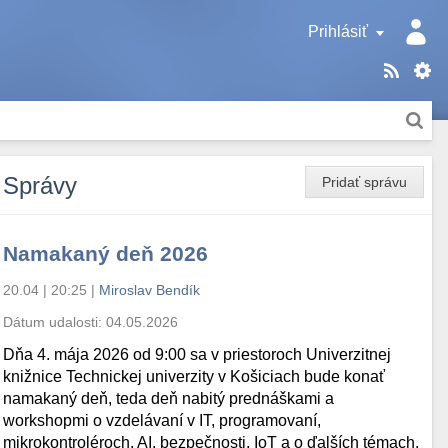
Prihlásiť
Správy
Pridať správu
Namakaný deň 2026
20.04 | 20:25
|
Miroslav Bendík
Dátum udalosti:
04.05.2026
Dňa 4. mája 2026 od 9:00 sa v priestoroch Univerzitnej
knižnice Technickej univerzity v Košiciach bude konať
namakaný deň, teda deň nabitý prednáškami a
workshopmi o vzdelávaní v IT, programovaní,
mikrokontroléroch, AI, bezpečnosti, IoT a o ďalších témach.