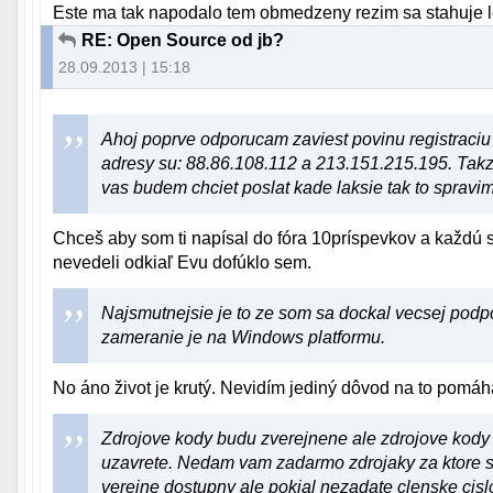
Este ma tak napodalo tem obmedzeny rezim sa stahuje le
RE: Open Source od jb?
28.09.2013 | 15:18
Ahoj poprve odporucam zaviest povinu registraci
adresy su: 88.86.108.112 a 213.151.215.195. Takze 
vas budem chciet poslat kade laksie tak to spravi
Chceš aby som ti napísal do fóra 10príspevkov a každú 
nevedeli odkiaľ Evu dofúklo sem.
Najsmutnejsie je to ze som sa dockal vecsej podp
zameranie je na Windows platformu.
No áno život je krutý. Nevidím jediný dôvod na to pomáha
Zdrojove kody budu zverejnene ale zdrojove kody 
uzavrete. Nedam vam zadarmo zdrojaky za ktore so
verejne dostupny ale pokial nezadate clenske ci