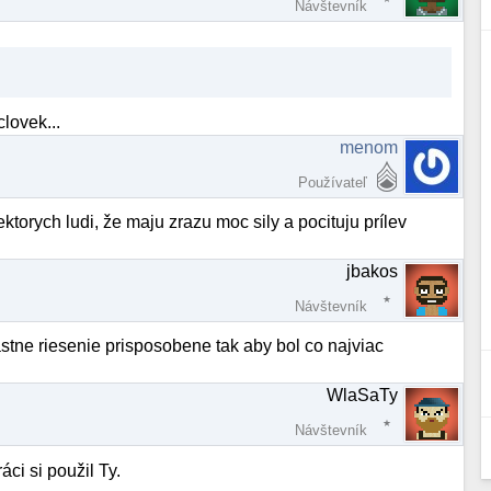
Návštevník
lovek...
menom
Používateľ
ektorych ludi, že maju zrazu moc sily a pocituju prílev
jbakos
Návštevník
stne riesenie prisposobene tak aby bol co najviac
WlaSaTy
Návštevník
áci si použil Ty.