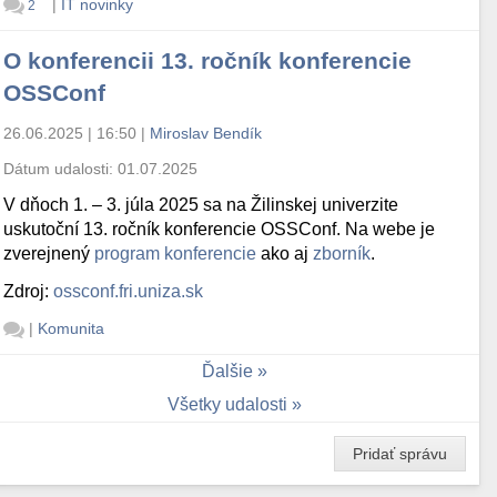
|
IT novinky
2
O konferencii 13. ročník konferencie
OSSConf
26.06.2025 | 16:50
|
Miroslav Bendík
Dátum udalosti:
01.07.2025
V dňoch 1. – 3. júla 2025 sa na Žilinskej univerzite
uskutoční 13. ročník konferencie OSSConf. Na webe je
zverejnený
program konferencie
ako aj
zborník
.
Zdroj:
ossconf.fri.uniza.sk
|
Komunita
Ďalšie
Všetky udalosti
Pridať správu