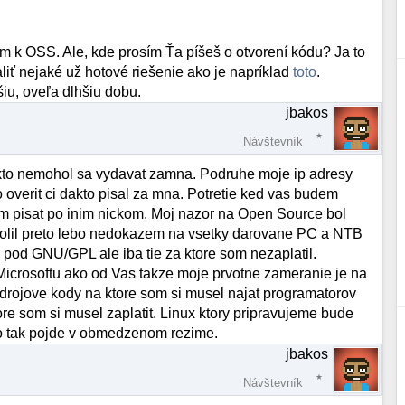
om k OSS. Ale, kde prosím Ťa píšeš o otvorení kódu? Ja to
liť nejaké už hotové riešenie ako je napríklad
toto
.
iu, oveľa dlhšiu dobu.
jbakos
Návštevník
ikto nemohol sa vydavat zamna. Podruhe moje ip adresy
 overit ci dakto pisal za mna. Potretie ked vas budem
em pisat po inim nickom. Moj nazor na Open Source bol
volil preto lebo nedokazem na vsetky darovane PC a NTB
 pod GNU/GPL ale iba tie za ktore som nezaplatil.
Microsoftu ako od Vas takze moje prvotne zameranie je na
drojove kody na ktore som si musel najat programatorov
e som si musel zaplatit. Linux ktory pripravujeme bude
ho tak pojde v obmedzenom rezime.
jbakos
Návštevník