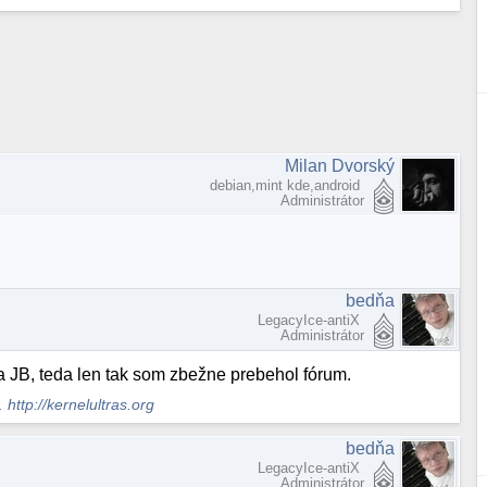
Milan Dvorský
debian,mint kde,android
Administrátor
bedňa
LegacyIce-antiX
Administrátor
a JB, teda len tak som zbežne prebehol fórum.
s.
http://kernelultras.org
bedňa
LegacyIce-antiX
Administrátor