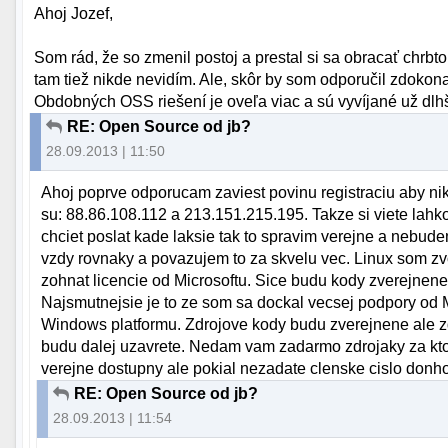
Ahoj Jozef,
Som rád, že so zmenil postoj a prestal si sa obracať chrbt
tam tiež nikde nevidím. Ale, skôr by som odporučil zdokona
Obdobných OSS riešení je oveľa viac a sú vyvíjané už dlhš
RE: Open Source od jb?
28.09.2013 | 11:50
Ahoj poprve odporucam zaviest povinu registraciu aby n
su: 88.86.108.112 a 213.151.215.195. Takze si viete lahko
chciet poslat kade laksie tak to spravim verejne a nebud
vzdy rovnaky a povazujem to za skvelu vec. Linux som z
zohnat licencie od Microsoftu. Sice budu kody zverejnene
Najsmutnejsie je to ze som sa dockal vecsej podpory od 
Windows platformu. Zdrojove kody budu zverejnene ale z
budu dalej uzavrete. Nedam vam zadarmo zdrojaky za ktor
verejne dostupny ale pokial nezadate clenske cislo don
RE: Open Source od jb?
28.09.2013 | 11:54