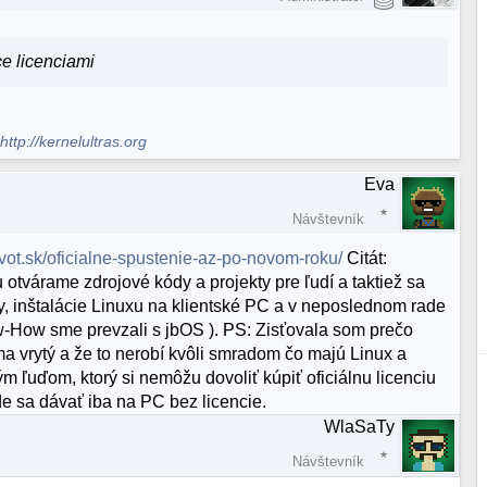
ce licenciami
.
http://kernelultras.org
Eva
Návštevník
ivot.sk/oficialne-spustenie-az-po-novom-roku/
Citát:
otvárame zdrojové kódy a projekty pre ľudí a taktiež sa
, inštalácie Linuxu na klientské PC a v neposlednom rade
ow-How sme prevzali s jbOS ). PS: Zisťovala som prečo
a vrytý a že to nerobí kvôli smradom čo majú Linux a
ým ľuďom, ktorý si nemôžu dovoliť kúpiť oficiálnu licenciu
e sa dávať iba na PC bez licencie.
WlaSaTy
Návštevník