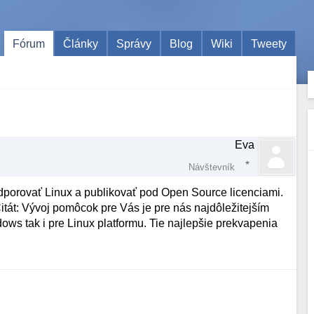
Fórum
Články
Správy
Blog
Wiki
Tweety
Eva
Návštevník
odporovať Linux a publikovať pod Open Source licenciami.
itát: Vývoj pomôcok pre Vás je pre nás najdôležitejším
ows tak i pre Linux platformu. Tie najlepšie prekvapenia