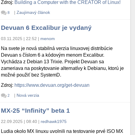
Zdroj:
Building a Computer with the CREATOR of Linux!
|
Zaujímavý článok
8
Devuan 6 Excalibur je vydaný
03.11.2025 | 22:52
|
menom
Na svete je nová stabilná verzia linuxovej distribúcie
Devuan s číslom 6 a kódovým menom Excalibur.
Vychádza z Debian 13 Trixie. Projekt Devuan sa
zameriava na poskytovanie alternatívy k Debianu, ktorú je
možné použiť bez SystemD.
Zdroj:
https://www.devuan.org/get-devuan
|
Nová verzia
2
MX-25 “Infinity” beta 1
22.09.2025 | 08:40
|
redhawk1975
Ludia okolo MX linuxu uvolnili na testovanie prvé ISO MX