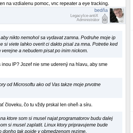
n na vzdialenu pomoc, vnc repeater a eye tracking.
bedňa
LegacyIce-antiX
Administrátor
u aby nikto nemohol sa vydavat zamna. Podruhe moje ip
si viete lahko overit ci dakto pisal za mna. Potretie ked
m verejne a nebudem pisat po inim nickom.
s inou IP? Jozef nie sme uderený na hlavu, aby sme
ory od Microsoftu ako od Vas takze moje prvotne
ť človeku, čo tu vždy prskal len oheň a síru.
na ktore som si musel najat programatorov budu dalej
m si musel zaplatit. Linux ktory pripravujeme bude
slo donho tak pojde v obmedzenom rezime.