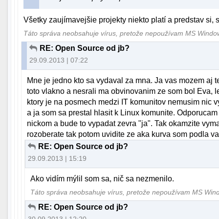
Všetky zaujímavejšie projekty niekto platí a predstav si
Táto správa neobsahuje vírus, pretože nepoužívam MS Wind
RE: Open Source od jb?
29.09.2013 | 07:22
Mne je jedno kto sa vydaval za mna. Ja vas mozem aj te
toto vlakno a nesrali ma obvinovanim ze som bol Eva, l
ktory je na posmech medzi IT komunitov nemusim nic vys
a ja som sa prestal hlasit k Linux komunite. Odporuca
nickom a bude to vypadat zevra "ja". Tak okamzite vym
rozoberate tak potom uvidite ze aka kurva som podla vas
RE: Open Source od jb?
29.09.2013 | 15:19
Ako vidím mýlil som sa, nič sa nezmenilo.
Táto správa neobsahuje vírus, pretože nepoužívam MS Wi
RE: Open Source od jb?
30.09.2013 | 12:20