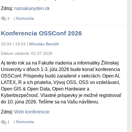
Zdroj:
namakanyden.sk
|
Komunita
3
Konferencia OSSConf 2026
10.04 | 19:03
|
Miroslav Bendík
Dátum udalosti:
01.07.2026
Aj tento rok sa na Fakulte riadenia a informatiky Žilinskej
Univerzity v dňoch 1-3. júla 2026 bude konať konferencia
OSSConf. Príspevky budú zaradené v sekciách: Open AI,
LATEX, R a ich priatelia, Vývoj OSS, OSS vo vzdelávaní,
Open GIS & Open Data, Open Hardware a
Kyberbezpečnosť. Vlastné príspevky je možné registrovať
do 10. júna 2026. Tešíme sa na Vašu návštevu.
Zdroj:
Web konferencie
|
Komunita
1