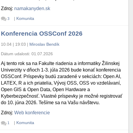
Zdroj:
namakanyden.sk
|
Komunita
3
Konferencia OSSConf 2026
10.04 | 19:03
|
Miroslav Bendík
Dátum udalosti:
01.07.2026
Aj tento rok sa na Fakulte riadenia a informatiky Žilinskej
Univerzity v dňoch 1-3. júla 2026 bude konať konferencia
OSSConf. Príspevky budú zaradené v sekciách: Open AI,
LATEX, R a ich priatelia, Vývoj OSS, OSS vo vzdelávaní,
Open GIS & Open Data, Open Hardware a
Kyberbezpečnosť. Vlastné príspevky je možné registrovať
do 10. júna 2026. Tešíme sa na Vašu návštevu.
Zdroj:
Web konferencie
|
Komunita
1