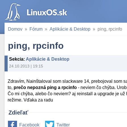
Domov
Fórum
Aplikácie & Desktop
ping, rpcinfo
ping, rpcinfo
Sekcia
:
Aplikácie & Desktop
24.10.2013 | 19:15
Zdravím, Nainštaloval som slackware 14, prebojoval som sa
to,
prečo nepozná ping a rpcinfo
- neviem čo chýba. Urobi
Čo mi chýba, alebo čo neviem? aj reinstall a upgrade je už h
režime. Vďaka za radu
Zdieľať
Facebook
Twitter