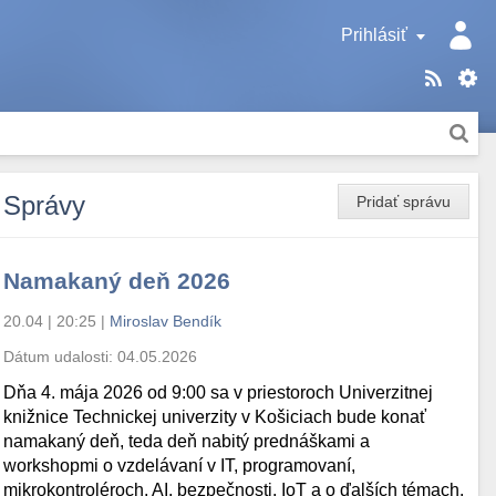
Prihlásiť
Správy
Pridať správu
Namakaný deň 2026
20.04 | 20:25
|
Miroslav Bendík
Dátum udalosti:
04.05.2026
Dňa 4. mája 2026 od 9:00 sa v priestoroch Univerzitnej
knižnice Technickej univerzity v Košiciach bude konať
namakaný deň, teda deň nabitý prednáškami a
workshopmi o vzdelávaní v IT, programovaní,
mikrokontroléroch, AI, bezpečnosti, IoT a o ďalších témach.