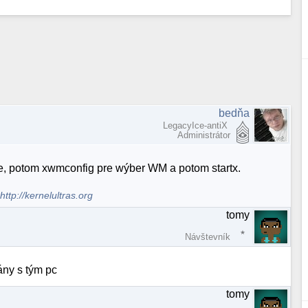
bedňa
LegacyIce-antiX
Administrátor
ure, potom xwmconfig pre wýber WM a potom startx.
.
http://kernelultras.org
tomy
Návštevník
ány s tým pc
tomy