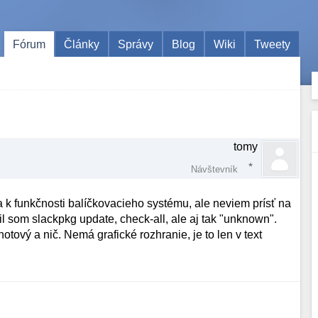
Fórum
Články
Správy
Blog
Wiki
Tweety
tomy
Návštevník
 k funkčnosti balíčkovacieho systému, ale neviem prísť na
l som slackpkg update, check-all, ale aj tak "unknown".
otový a nič. Nemá grafické rozhranie, je to len v text