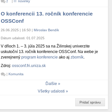
|
IT novinky
2
O konferencii 13. ročník konferencie
OSSConf
26.06.2025 | 16:50
|
Miroslav Bendík
Dátum udalosti:
01.07.2025
V dňoch 1. – 3. júla 2025 sa na Žilinskej univerzite
uskutoční 13. ročník konferencie OSSConf. Na webe je
zverejnený
program konferencie
ako aj
zborník
.
Zdroj:
ossconf.fri.uniza.sk
|
Komunita
Ďalšie
Všetky udalosti
Pridať správu