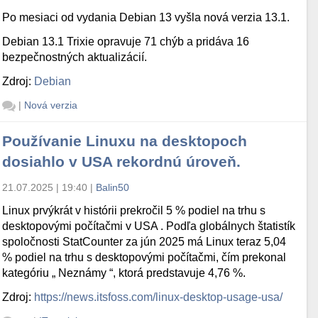
Po mesiaci od vydania Debian 13 vyšla nová verzia 13.1.
Debian 13.1 Trixie opravuje 71 chýb a pridáva 16
bezpečnostných aktualizácií.
Zdroj:
Debian
|
Nová verzia
Používanie Linuxu na desktopoch
dosiahlo v USA rekordnú úroveň.
21.07.2025 | 19:40
|
Balin50
Linux prvýkrát v histórii prekročil 5 % podiel na trhu s
desktopovými počítačmi v USA . Podľa globálnych štatistík
spoločnosti StatCounter za jún 2025 má Linux teraz 5,04
% podiel na trhu s desktopovými počítačmi, čím prekonal
kategóriu „ Neznámy “, ktorá predstavuje 4,76 %.
Zdroj:
https://news.itsfoss.com/linux-desktop-usage-usa/