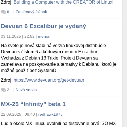
Zdroj:
Building a Computer with the CREATOR of Linux!
|
Zaujímavý článok
8
Devuan 6 Excalibur je vydaný
03.11.2025 | 22:52
|
menom
Na svete je nová stabilná verzia linuxovej distribúcie
Devuan s číslom 6 a kódovým menom Excalibur.
Vychádza z Debian 13 Trixie. Projekt Devuan sa
zameriava na poskytovanie alternatívy k Debianu, ktorú je
možné použiť bez SystemD.
Zdroj:
https://www.devuan.org/get-devuan
|
Nová verzia
2
MX-25 “Infinity” beta 1
22.09.2025 | 08:40
|
redhawk1975
Ludia okolo MX linuxu uvolnili na testovanie prvé ISO MX