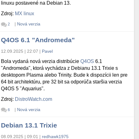
linuxu postavené na Debian 13.
Zdroj:
MX linux
|
Nová verzia
2
Q4OS 6.1 "Andromeda"
12.09.2025 | 22:07
|
Pavel
Bola vydaná nová verzia distribúcie
Q4OS
6.1
"Andromeda", ktorá vychádza z Debianu 13.1 Trixie s
desktopom Plasma alebo Trinity. Bude k dispozícii len pre
64 bit architektúru, pre 32 bit sa odporúča staršia verzia
Q4OS 5 "Aquarius".
Zdroj:
DistroWatch.com
|
Nová verzia
6
Debian 13.1 Trixie
08.09.2025 | 09:01
|
redhawk1975