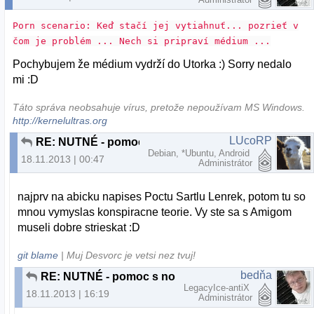
Porn scenario: Keď stačí jej vytiahnuť... pozrieť v
čom je problém ... Nech si pripraví médium ...
Pochybujem že médium vydrží do Utorka :) Sorry nedalo
mi :D
Táto správa neobsahuje vírus, pretože nepoužívam MS Windows.
http://kernelultras.org
LUcoRP
RE: NUTNÉ - pomoc s notebookom, Bratislava nové mesto
Debian, *Ubuntu, Android
18.11.2013 | 00:47
Administrátor
najprv na abicku napises Poctu Sartlu Lenrek, potom tu so
mnou vymyslas konspiracne teorie. Vy ste sa s Amigom
museli dobre strieskat :D
git blame
| Muj Desvorc je vetsi nez tvuj!
bedňa
RE: NUTNÉ - pomoc s notebookom, Bratislava nové mesto
LegacyIce-antiX
18.11.2013 | 16:19
Administrátor