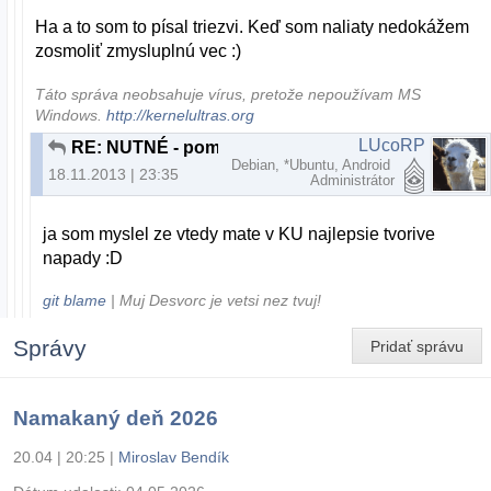
Ha a to som to písal triezvi. Keď som naliaty nedokážem
zosmoliť zmysluplnú vec :)
Táto správa neobsahuje vírus, pretože nepoužívam MS
Windows.
http://kernelultras.org
LUcoRP
RE: NUTNÉ - pomoc s notebookom, Bratislava nové mesto
Debian, *Ubuntu, Android
18.11.2013 | 23:35
Administrátor
ja som myslel ze vtedy mate v KU najlepsie tvorive
napady :D
git blame
| Muj Desvorc je vetsi nez tvuj!
Správy
Pridať správu
Namakaný deň 2026
20.04 | 20:25
|
Miroslav Bendík