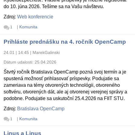
do 10. júna 2026. Tešíme sa na Vašu návštevu.
Zdroj:
Web konferencie
|
Komunita
1
Prihláste prednášku na 4. ročník OpenCamp
24.01 | 14:45
|
MarekGalinski
Dátum udalosti:
25.04.2026
Štvrtý ročník Bratislava OpenCamp pozná svoj termín a je
spustená možnosť prihlasovať príspevky. Podujatie sa
zameriava na témy otvorených technológii, otvoreného
softvéru, otvorených dát, ale aj otvorenej verejnej správy a
podobne. Podujatie sa uskutoční 25.4.2026 na FIIT STU.
Zdroj:
Bratislava OpenCamp
|
Komunita
1
Linus a Linus