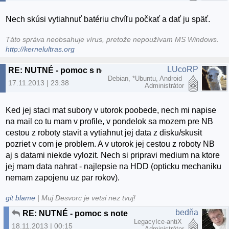
Nech skúsi vytiahnuť batériu chvíľu počkať a dať ju späť.
Táto správa neobsahuje vírus, pretože nepoužívam MS Windows.
http://kernelultras.org
LUcoRP
RE: NUTNÉ - pomoc s notebookom, Bratislava nové mesto
Debian, *Ubuntu, Android
17.11.2013 | 23:38
Administrátor
Ked jej staci mat subory v utorok poobede, nech mi napise
na mail co tu mam v profile, v pondelok sa mozem pre NB
cestou z roboty stavit a vytiahnut jej data z disku/skusit
pozriet v com je problem. A v utorok jej cestou z roboty NB
aj s datami niekde vylozit. Nech si pripravi medium na ktore
jej mam data nahrat - najlepsie na HDD (opticku mechaniku
nemam zapojenu uz par rokov).
git blame
| Muj Desvorc je vetsi nez tvuj!
bedňa
RE: NUTNÉ - pomoc s notebookom, Bratislava nové mesto
LegacyIce-antiX
18.11.2013 | 00:15
Administrátor