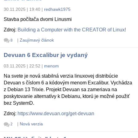
30.11.2025 | 19:40
|
redhawk1975
Stavba počítača dvomi Linusmi
Zdroj:
Building a Computer with the CREATOR of Linux!
|
Zaujímavý článok
8
Devuan 6 Excalibur je vydaný
03.11.2025 | 22:52
|
menom
Na svete je nová stabilná verzia linuxovej distribúcie
Devuan s číslom 6 a kódovým menom Excalibur. Vychádza
z Debian 13 Trixie. Projekt Devuan sa zameriava na
poskytovanie alternatívy k Debianu, ktorú je možné použiť
bez SystemD.
Zdroj:
https://www.devuan.org/get-devuan
|
Nová verzia
2