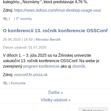
kategóriu „ Neznámy “, ktorá predstavuje 4,76 %.
Zdroj:
https://news.itsfoss.com/linux-desktop-usage-usa/
|
IT novinky
2
O konferencii 13. ročník konferencie OSSConf
26.06.2025 | 16:50
|
Miroslav Bendík
Dátum udalosti:
01.07.2025
V dňoch 1. – 3. júla 2025 sa na Žilinskej univerzite
uskutoční 13. ročník konferencie OSSConf. Na webe je
zverejnený
program konferencie
ako aj
zborník
.
Zdroj:
ossconf.fri.uniza.sk
|
Komunita
Ďalšie
Všetky udalosti