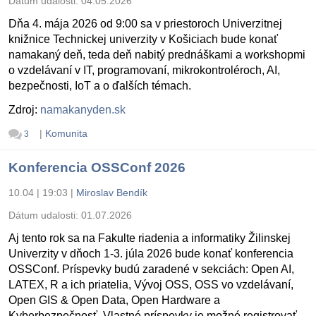
Dátum udalosti:
04.05.2026
Dňa 4. mája 2026 od 9:00 sa v priestoroch Univerzitnej
knižnice Technickej univerzity v Košiciach bude konať
namakaný deň, teda deň nabitý prednáškami a workshopmi
o vzdelávaní v IT, programovaní, mikrokontroléroch, AI,
bezpečnosti, IoT a o ďalších témach.
Zdroj:
namakanyden.sk
|
Komunita
3
Konferencia OSSConf 2026
10.04 | 19:03
|
Miroslav Bendík
Dátum udalosti:
01.07.2026
Aj tento rok sa na Fakulte riadenia a informatiky Žilinskej
Univerzity v dňoch 1-3. júla 2026 bude konať konferencia
OSSConf. Príspevky budú zaradené v sekciách: Open AI,
LATEX, R a ich priatelia, Vývoj OSS, OSS vo vzdelávaní,
Open GIS & Open Data, Open Hardware a
Kyberbezpečnosť. Vlastné príspevky je možné registrovať