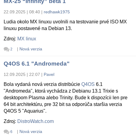
MX-25 “Infinity” beta 1
22.09.2025 | 08:40
|
redhawk1975
Ludia okolo MX linuxu uvolnili na testovanie prvé ISO MX
linuxu postavené na Debian 13.
Zdroj:
MX linux
|
Nová verzia
2
Q4OS 6.1 "Andromeda"
12.09.2025 | 22:07
|
Pavel
Bola vydaná nová verzia distribúcie
Q4OS
6.1
"Andromeda", ktorá vychádza z Debianu 13.1 Trixie s
desktopom Plasma alebo Trinity. Bude k dispozícii len pre
64 bit architektúru, pre 32 bit sa odporúča staršia verzia
Q4OS 5 "Aquarius".
Zdroj:
DistroWatch.com
|
Nová verzia
6