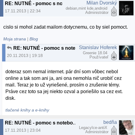
Milan Dvorský
RE: NUTNÉ - pomoc s notebookom, Bratislava nové mesto
debian,mint kde,android
17.11.2013 | 22:34
Administrátor
cislo si mohol zadat mailom dotycnemu, co by siel pomoct.
Moja strana
|
Blog
Stanislav Hoferek
RE: NUTNÉ - pomoc s notebookom, Bratislava nové mesto
Greenie 18.04
20.11.2013 | 19:18
Používateľ
doteraz som nemal internet. pár dní som vôbec nebol
online a tak som ani ja, ani ona nemohla nič urobiť cez
mail. Teraz je to už vyriešené, prosím o zrušenie témy.
Práve cez toto sa jej niekto ozval a poriešilo sa cez ext.
disk.
tlačené knihy a e-knihy
bedňa
RE: NUTNÉ - pomoc s notebookom, Bratislava nové mesto
LegacyIce-antiX
17.11.2013 | 23:04
Administrátor