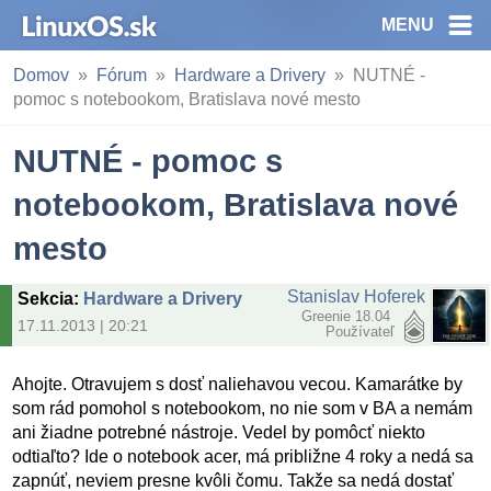
MENU
Domov
Fórum
Hardware a Drivery
NUTNÉ -
pomoc s notebookom, Bratislava nové mesto
NUTNÉ - pomoc s
notebookom, Bratislava nové
mesto
Stanislav Hoferek
Sekcia
:
Hardware a Drivery
Greenie 18.04
17.11.2013 | 20:21
Používateľ
Ahojte. Otravujem s dosť naliehavou vecou. Kamarátke by
som rád pomohol s notebookom, no nie som v BA a nemám
ani žiadne potrebné nástroje. Vedel by pomôcť niekto
odtiaľto? Ide o notebook acer, má približne 4 roky a nedá sa
zapnúť, neviem presne kvôli čomu. Takže sa nedá dostať