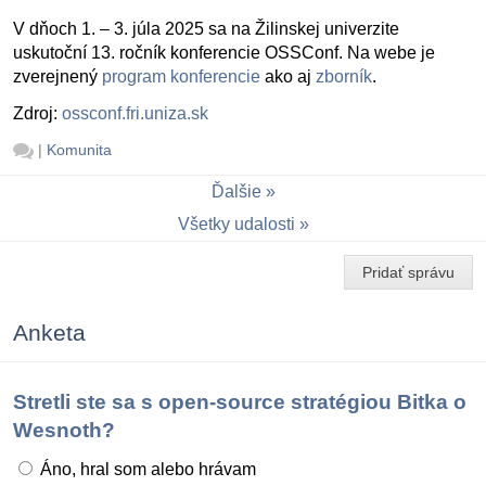
V dňoch 1. – 3. júla 2025 sa na Žilinskej univerzite
uskutoční 13. ročník konferencie OSSConf. Na webe je
zverejnený
program konferencie
ako aj
zborník
.
Zdroj:
ossconf.fri.uniza.sk
|
Komunita
Ďalšie
Všetky udalosti
Pridať správu
Anketa
Stretli ste sa s open-source stratégiou Bitka o
Wesnoth?
Áno, hral som alebo hrávam