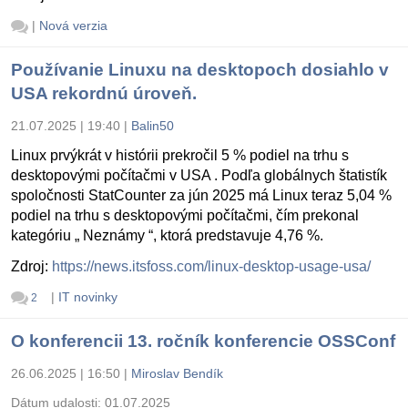
|
Nová verzia
Používanie Linuxu na desktopoch dosiahlo v
USA rekordnú úroveň.
21.07.2025 | 19:40
|
Balin50
Linux prvýkrát v histórii prekročil 5 % podiel na trhu s
desktopovými počítačmi v USA . Podľa globálnych štatistík
spoločnosti StatCounter za jún 2025 má Linux teraz 5,04 %
podiel na trhu s desktopovými počítačmi, čím prekonal
kategóriu „ Neznámy “, ktorá predstavuje 4,76 %.
Zdroj:
https://news.itsfoss.com/linux-desktop-usage-usa/
|
IT novinky
2
O konferencii 13. ročník konferencie OSSConf
26.06.2025 | 16:50
|
Miroslav Bendík
Dátum udalosti:
01.07.2025