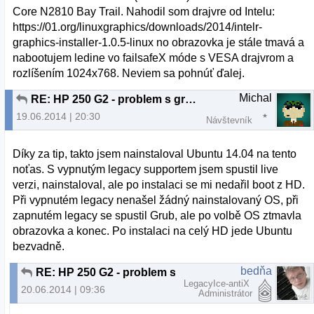
Core N2810 Bay Trail. Nahodil som drajvre od Intelu:
https://01.org/linuxgraphics/downloads/2014/intelr-
graphics-installer-1.0.5-linux no obrazovka je stále tmavá a
nabootujem ledine vo failsafeX móde s VESA drajvrom a
rozlíšením 1024x768. Neviem sa pohnúť ďalej.
Michal
RE: HP 250 G2 - problem s grafikou
19.06.2014 | 20:30
Návštevník
Díky za tip, takto jsem nainstaloval Ubuntu 14.04 na tento
noťas. S vypnutým legacy supportem jsem spustil live
verzi, nainstaloval, ale po instalaci se mi nedařil boot z HD.
Při vypnutém legacy nenašel žádný nainstalovaný OS, při
zapnutém legacy se spustil Grub, ale po volbě OS ztmavla
obrazovka a konec. Po instalaci na celý HD jede Ubuntu
bezvadně.
bedňa
RE: HP 250 G2 - problem s grafikou
LegacyIce-antiX
20.06.2014 | 09:36
Administrátor