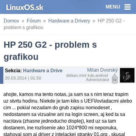
MENU
Domov
Fórum
Hardware a Drivery
HP 250 G2 -
problem s grafikou
HP 250 G2 - problem s
grafikou
Milan Dvorský
Sekcia
:
Hardware a Drivery
debian,mint kde,android
20.03.2014 | 01:50
Administrátor
ahojte, kamos ma tento notas, ja sam sa s nim teraz trapim
uz stvrtu hodinu. Niekde je tam kiks s UEFI/ovladacmi alebo
cim ... pokial nezadam do grub zapisu nomodeset ,
nedostanem sa vizualne ani na login screen, aj ked ta sa
nacitava (zhasne jednoducho displej), ked uz sa tam
dostanem, ine rozlisenie ako 1024*800 mi neponuka,
stahoval som aj driver z intelackej stranky 01.org , skusal