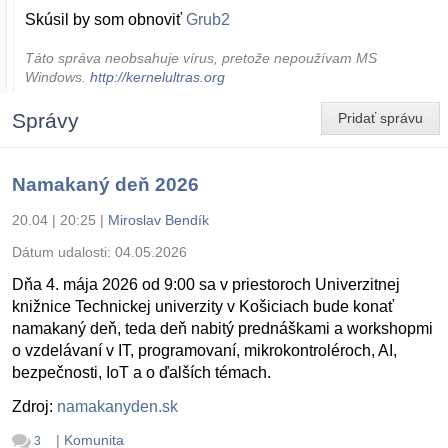
Skúsil by som obnoviť
Grub2
Táto správa neobsahuje vírus, pretože nepoužívam MS
Windows.
http://kernelultras.org
Správy
Pridať správu
Namakaný deň 2026
20.04 | 20:25
|
Miroslav Bendík
Dátum udalosti:
04.05.2026
Dňa 4. mája 2026 od 9:00 sa v priestoroch Univerzitnej
knižnice Technickej univerzity v Košiciach bude konať
namakaný deň, teda deň nabitý prednáškami a workshopmi
o vzdelávaní v IT, programovaní, mikrokontroléroch, AI,
bezpečnosti, IoT a o ďalších témach.
Zdroj:
namakanyden.sk
|
Komunita
3