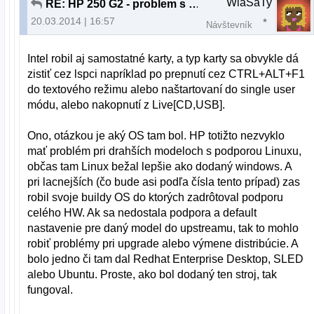
WlaSaTy
RE: HP 250 G2 - problem s grafikou
20.03.2014 | 16:57
Návštevník
Intel robil aj samostatné karty, a typ karty sa obvykle dá
zistiť cez lspci napríklad po prepnutí cez CTRL+ALT+F1
do textového režimu alebo naštartovaní do single user
módu, alebo nakopnutí z Live[CD,USB].
Ono, otázkou je aký OS tam bol. HP totižto nezvyklo
mať problém pri drahších modeloch s podporou Linuxu,
občas tam Linux bežal lepšie ako dodaný windows. A
pri lacnejších (čo bude asi podľa čísla tento prípad) zas
robil svoje buildy OS do ktorých zadrôtoval podporu
celého HW. Ak sa nedostala podpora a default
nastavenie pre daný model do upstreamu, tak to mohlo
robiť problémy pri upgrade alebo výmene distribúcie. A
bolo jedno či tam dal Redhat Enterprise Desktop, SLED
alebo Ubuntu. Proste, ako bol dodaný ten stroj, tak
fungoval.