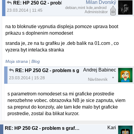
Milan Dvorský
RE: HP 250 G2 - problem s grafikou
debian,mint kde,android
23.03.2014 | 11:45
Administrátor
na to bloknutie vypnutia displeja pomoze uprava boot
prikazu s doplnenim nomodeset
sranda je, ze na tu grafiku je .deb balik na 01.com , co
vyzera byt intelacka stranka
Moja strana
|
Blog
Andrej Babinec
RE: HP 250 G2 - problem s grafikou
23.03.2014 | 15:28
Návštevník
s parametrom nomodeset sa mi graficke prostredie
nerozbehne vobec. obrazovka NB je sice zapnuta, viem
sa prepnut do konzoly, ale tam kde malo byt graficke
prostredie, zostal iba blikat kurzor.
Kari
RE: HP 250 G2 - problem s grafikou