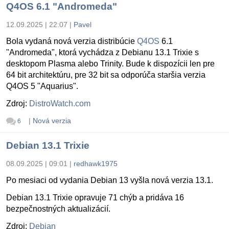
Q4OS 6.1 "Andromeda"
12.09.2025 | 22:07
|
Pavel
Bola vydaná nová verzia distribúcie
Q4OS
6.1
"Andromeda", ktorá vychádza z Debianu 13.1 Trixie s
desktopom Plasma alebo Trinity. Bude k dispozícii len pre
64 bit architektúru, pre 32 bit sa odporúča staršia verzia
Q4OS 5 "Aquarius".
Zdroj:
DistroWatch.com
|
Nová verzia
6
Debian 13.1 Trixie
08.09.2025 | 09:01
|
redhawk1975
Po mesiaci od vydania Debian 13 vyšla nová verzia 13.1.
Debian 13.1 Trixie opravuje 71 chýb a pridáva 16
bezpečnostných aktualizácií.
Zdroj:
Debian