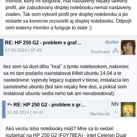
monitor, ktory mi fungoval, mal nastaveny nejaky farebny
profil, ale zabudovany displej notebooku nemal nastaveny
ziaden. Tak som vytvoril profil pre displej notebooku a po
restarte sa konecne rozsvietil aj displej notebooku. Odpojil
som externy monitor a funguje to stale :)
durike
RE: HP 250 G2 - problem s grafikou
07.05.2014 | 07:49
Používateľ
tiez som sa dost dlho "hral" s tymto notebookom, nakoniec
sa mi tam podarilo nainstalovat 64bit ubuntu 14.04 a to
nasledovne: vypnuty legacy support v biose, instalacia len
samotneho ubuntu (bol tam nejaky free dos, a pokial som
instaloval ubuntu vedla neho tak ani nenabootoval).
NN
RE: HP 250 G2 - problem s grafikou
12.06.2014 | 16:41
Návštevník
Akú verziu toho notebooky máš? Mne sa to nedarí
rozbehať na HP 250 G2 (F0Y78EA) - Intel Celeron Dual