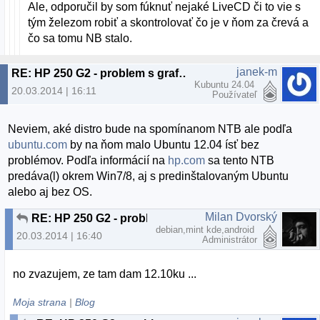
Ale, odporučil by som fúknuť nejaké LiveCD či to vie s
tým železom robiť a skontrolovať čo je v ňom za črevá a
čo sa tomu NB stalo.
janek-m
RE: HP 250 G2 - problem s grafikou
Kubuntu 24.04
20.03.2014 | 16:11
Používateľ
Neviem, aké distro bude na spomínanom NTB ale podľa
ubuntu.com
by na ňom malo Ubuntu 12.04 ísť bez
problémov. Podľa informácií na
hp.com
sa tento NTB
predáva(l) okrem Win7/8, aj s predinštalovaným Ubuntu
alebo aj bez OS.
Milan Dvorský
RE: HP 250 G2 - problem s grafikou
debian,mint kde,android
20.03.2014 | 16:40
Administrátor
no zvazujem, ze tam dam 12.10ku ...
Moja strana
|
Blog