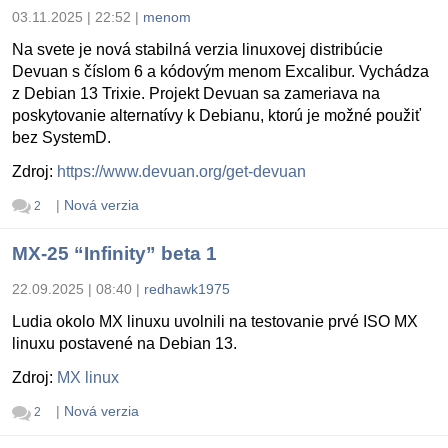
03.11.2025 | 22:52
|
menom
Na svete je nová stabilná verzia linuxovej distribúcie
Devuan s číslom 6 a kódovým menom Excalibur. Vychádza
z Debian 13 Trixie. Projekt Devuan sa zameriava na
poskytovanie alternatívy k Debianu, ktorú je možné použiť
bez SystemD.
Zdroj:
https://www.devuan.org/get-devuan
|
Nová verzia
2
MX-25 “Infinity” beta 1
22.09.2025 | 08:40
|
redhawk1975
Ludia okolo MX linuxu uvolnili na testovanie prvé ISO MX
linuxu postavené na Debian 13.
Zdroj:
MX linux
|
Nová verzia
2