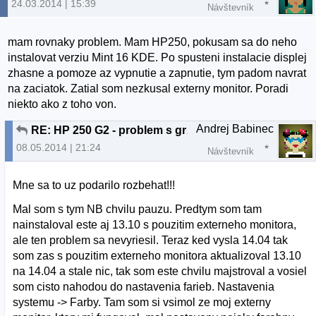
24.03.2014 | 15:39
Návštevník
mam rovnaky problem. Mam HP250, pokusam sa do neho
instalovat verziu Mint 16 KDE. Po spusteni instalacie displej
zhasne a pomoze az vypnutie a zapnutie, tym padom navrat
na zaciatok. Zatial som nezkusal externy monitor. Poradi
niekto ako z toho von.
Andrej Babinec
RE: HP 250 G2 - problem s grafikou
08.05.2014 | 21:24
Návštevník
Mne sa to uz podarilo rozbehat!!!
Mal som s tym NB chvilu pauzu. Predtym som tam
nainstaloval este aj 13.10 s pouzitim externeho monitora,
ale ten problem sa nevyriesil. Teraz ked vysla 14.04 tak
som zas s pouzitim externeho monitora aktualizoval 13.10
na 14.04 a stale nic, tak som este chvilu majstroval a vosiel
som cisto nahodou do nastavenia farieb. Nastavenia
systemu -> Farby. Tam som si vsimol ze moj externy