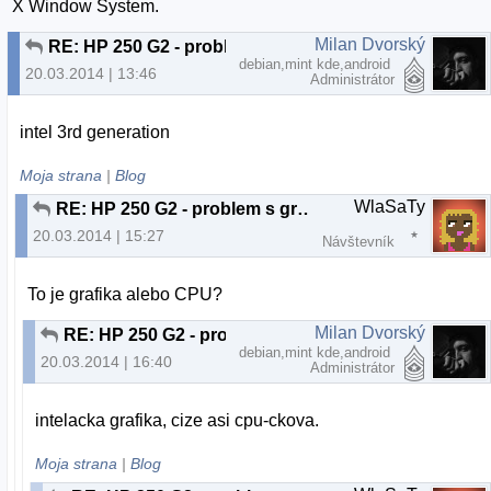
X Window System.
Milan Dvorský
RE: HP 250 G2 - problem s grafikou
debian,mint kde,android
20.03.2014 | 13:46
Administrátor
intel 3rd generation
Moja strana
|
Blog
WlaSaTy
RE: HP 250 G2 - problem s grafikou
20.03.2014 | 15:27
Návštevník
To je grafika alebo CPU?
Milan Dvorský
RE: HP 250 G2 - problem s grafikou
debian,mint kde,android
20.03.2014 | 16:40
Administrátor
intelacka grafika, cize asi cpu-ckova.
Moja strana
|
Blog