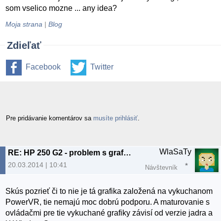
som vselico mozne ... any idea?
Moja strana
|
Blog
Zdieľať
Facebook
Twitter
Pre pridávanie komentárov sa
musíte prihlásiť
.
WlaSaTy
RE: HP 250 G2 - problem s grafikou
20.03.2014 | 10:41
Návštevník
Skús pozrieť či to nie je tá grafika založená na vykuchanom
PowerVR, tie nemajú moc dobrú podporu. A maturovanie s
ovládačmi pre tie vykuchané grafiky závisí od verzie jadra a