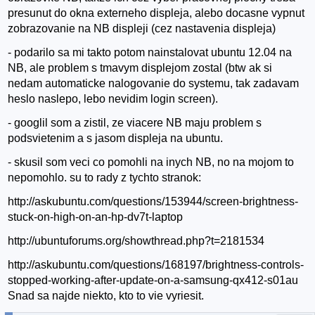
presunut do okna externeho displeja, alebo docasne vypnut
zobrazovanie na NB displeji (cez nastavenia displeja)
- podarilo sa mi takto potom nainstalovat ubuntu 12.04 na
NB, ale problem s tmavym displejom zostal (btw ak si
nedam automaticke nalogovanie do systemu, tak zadavam
heslo naslepo, lebo nevidim login screen).
- googlil som a zistil, ze viacere NB maju problem s
podsvietenim a s jasom displeja na ubuntu.
- skusil som veci co pomohli na inych NB, no na mojom to
nepomohlo. su to rady z tychto stranok:
http://askubuntu.com/questions/153944/screen-brightness-
stuck-on-high-on-an-hp-dv7t-laptop
http://ubuntuforums.org/showthread.php?t=2181534
http://askubuntu.com/questions/168197/brightness-controls-
stopped-working-after-update-on-a-samsung-qx412-s01au
Snad sa najde niekto, kto to vie vyriesit.