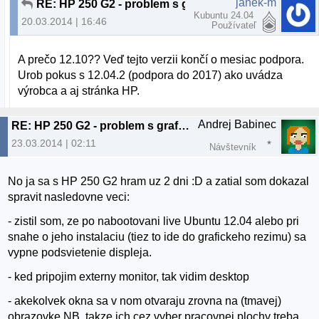
janek-m
RE: HP 250 G2 - problem s grafikou
Kubuntu 24.04
20.03.2014 | 16:46
Používateľ
A prečo 12.10?? Veď tejto verzii končí o mesiac podpora.
Urob pokus s 12.04.2 (podpora do 2017) ako uvádza
výrobca a aj stránka HP.
Andrej Babinec
RE: HP 250 G2 - problem s grafikou
23.03.2014 | 02:11
Návštevník
No ja sa s HP 250 G2 hram uz 2 dni :D a zatial som dokazal
spravit nasledovne veci:
- zistil som, ze po nabootovani live Ubuntu 12.04 alebo pri
snahe o jeho instalaciu (tiez to ide do grafickeho rezimu) sa
vypne podsvietenie displeja.
- ked pripojim externy monitor, tak vidim desktop
- akekolvek okna sa v nom otvaraju zrovna na (tmavej)
obrazovke NB, takze ich cez vyber pracovnej plochy treba