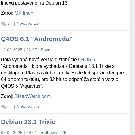
linuxu postavené na Debian 13.
Zdroj:
MX linux
|
Nová verzia
2
Q4OS 6.1 "Andromeda"
12.09.2025 | 22:07
|
Pavel
Bola vydaná nová verzia distribúcie
Q4OS
6.1
"Andromeda", ktorá vychádza z Debianu 13.1 Trixie s
desktopom Plasma alebo Trinity. Bude k dispozícii len pre
64 bit architektúru, pre 32 bit sa odporúča staršia verzia
Q4OS 5 "Aquarius".
Zdroj:
DistroWatch.com
|
Nová verzia
6
Debian 13.1 Trixie
08.09.2025 | 09:01
|
redhawk1975