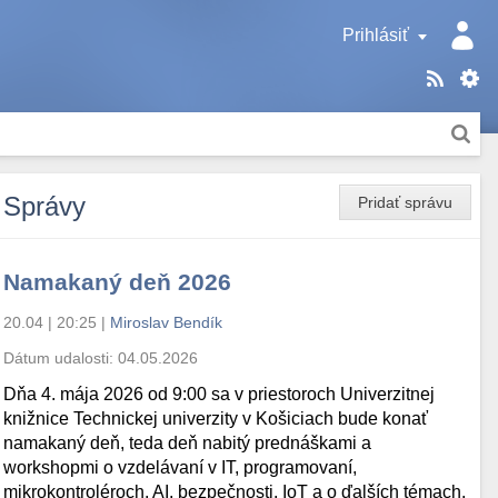
Prihlásiť
Správy
Pridať správu
Namakaný deň 2026
20.04 | 20:25
|
Miroslav Bendík
Dátum udalosti:
04.05.2026
Dňa 4. mája 2026 od 9:00 sa v priestoroch Univerzitnej
knižnice Technickej univerzity v Košiciach bude konať
namakaný deň, teda deň nabitý prednáškami a
workshopmi o vzdelávaní v IT, programovaní,
mikrokontroléroch, AI, bezpečnosti, IoT a o ďalších témach.