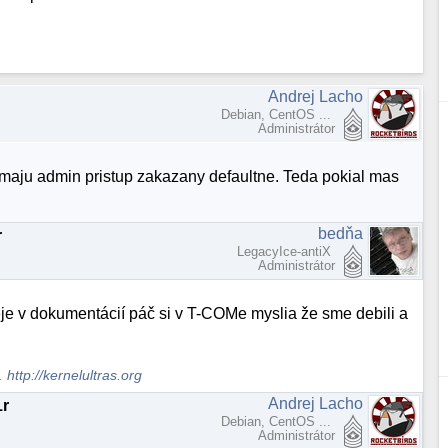
Andrej Lacho
Debian, CentOS ...
Administrátor
e maju admin pristup zakazany defaultne. Teda pokial mas
bedňa
r
LegacyIce-antiX
Administrátor
eje v dokumentácií páč si v T-COMe myslia že sme debili a
s.
http://kernelultras.org
Andrej Lacho
1r
Debian, CentOS ...
Administrátor