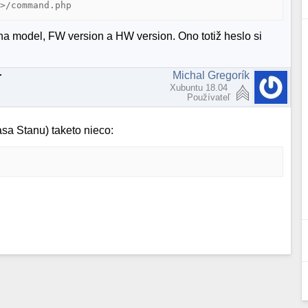
a>/command.php
a model, FW version a HW version. Ono totiž heslo si
Michal Gregorík
r
Xubuntu 18.04
Používateľ
a Stanu) taketo nieco: