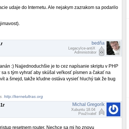
vacie udaje do Internetu. Ale nejakym zazrakom sa podarilo
ujimavost).
bedňa
1r
LegacyIce-antiX
Administrátor
banán :) Najjednoduchšie je to cez napísanie skriptu v PHP
 sa s tým vyhrať aby skúšal veľkosť písmen a čakať na
ít a šmejd, takže kľudne ostáva vysieť hluchý tak že bug
ws.
http://kernelultras.org
Michal Gregorík
41r
Xubuntu 18.04
Používateľ
pristup resetnem router. Nechce sa mi ho znovu