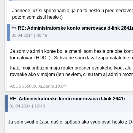
Jasneee, uz si spominam aj ja na to heslo :) pred nedav
potom som zistil heslo :)
RE: Administratorske konto smerovaca d-link 2641
01.04.2014 | 00:46
Ja som v admin konte bol a zmenil som hesla pre obe konta. 
formatovani HDD :) . Schvalne som daval zapamatatelne he
Inak, moji pribuzni maju router presner ovnakeho typu, ale
rovnake ako v mojom (len neviem, ci su tam aj admin mozn
ASUS x550vb, Xubuntu 18.04
RE: Administratorske konto smerovaca d-link 2641r
01.04.2014 | 10:40
Ja som svojho času našiel spôsob ako vydolovať heslo z D