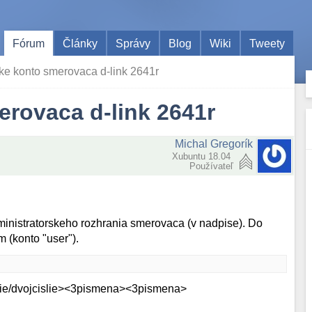
Fórum
Články
Správy
Blog
Wiki
Tweety
ke konto smerovaca d-link 2641r
erovaca d-link 2641r
Michal Gregorík
Xubuntu 18.04
Používateľ
inistratorskeho rozhrania smerovaca (v nadpise). Do
 (konto "user").
e/dvojcislie>
<3pismena><3pismena>