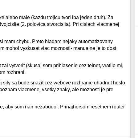
ke alebo male (kazdu trojicu tvori iba jeden druh). Za
ojcislie (2. polovica stvorcislia). Pri cislach viacmenej
desi mam chybu. Preto hladam nejaky automatizovany
om mohol vyskusat viac moznosti- manualne je to dost
al vytvorit (skusal som prihlasenie cez telnet, vratilo mi,
om rozhrani.
j sily sa bude snazit cez webove rozhranie uhadnut heslo
poznam viacmenej vsetky znaky, ale moznosti je pre
e, aby som nan nezabudol. Prinajhorsom resetnem router