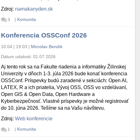
Zdroj:
namakanyden.sk
|
Komunita
3
Konferencia OSSConf 2026
10.04 | 19:03
|
Miroslav Bendík
Dátum udalosti:
01.07.2026
Aj tento rok sa na Fakulte riadenia a informatiky Žilinskej
Univerzity v dňoch 1-3. júla 2026 bude konať konferencia
OSSConf. Príspevky budú zaradené v sekciách: Open AI,
LATEX, R a ich priatelia, Vývoj OSS, OSS vo vzdelávaní,
Open GIS & Open Data, Open Hardware a
Kyberbezpečnosť. Vlastné príspevky je možné registrovať
do 10. júna 2026. Tešíme sa na Vašu návštevu.
Zdroj:
Web konferencie
|
Komunita
1