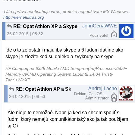
Táto správa neobsahuje vírus, pretože nepoužívam MS Windows.
http://kernelultras.org
JohnCenaWWE
RE: Opat Athlon XP a Skype
26.02.2015 | 08:32
Používateľ
ide o to ze ostatni maju iba skype a 6 ludom dat ine ako
skype je zlozite ked su daleko a zvyknuty na skype
HP Compaq nx-6325 Mobile AMD Sempron(tm)Processor3500+
Memory 896MB Operating System Lubuntu 14.04'Trusty
Tahr'+WinXP
Andrej Lacho
RE: Opat Athlon XP a Skype
Debian, CentOS ...
26.02.2015 | 08:53
Administrátor
Ale nieje to nemožné. Napr. ja ked sa chcem spojiť s
ľudmi ktorý nemajú komunikátor taký ako ja tak použijem
aj G+