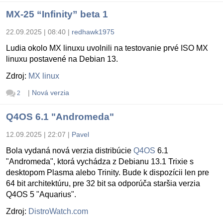
MX-25 “Infinity” beta 1
22.09.2025 | 08:40
|
redhawk1975
Ludia okolo MX linuxu uvolnili na testovanie prvé ISO MX
linuxu postavené na Debian 13.
Zdroj:
MX linux
|
Nová verzia
2
Q4OS 6.1 "Andromeda"
12.09.2025 | 22:07
|
Pavel
Bola vydaná nová verzia distribúcie
Q4OS
6.1
"Andromeda", ktorá vychádza z Debianu 13.1 Trixie s
desktopom Plasma alebo Trinity. Bude k dispozícii len pre
64 bit architektúru, pre 32 bit sa odporúča staršia verzia
Q4OS 5 "Aquarius".
Zdroj:
DistroWatch.com