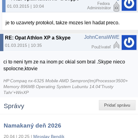
Fedora
01.03.2015 | 10:04
Administrátor
je to uzavrety protokol, takze mozes len hadat preco.
JohnCenaWWE
RE: Opat Athlon XP a Skype
01.03.2015 | 10:35
Používateľ
ci to neni tym ze na inom pc okial som bral .Skype nieco
spolocne,ktovie
HP Compaq nx-6325 Mobile AMD Sempron(tm)Processor3500+
Memory 896MB Operating System Lubuntu 14.04'Trusty
Tahr'+WinXP
Správy
Pridať správu
Namakaný deň 2026
20.04 | 20:25
|
Miroslav Bendík