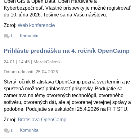
Open GIS & Open Data, Open Hardware a
Kyberbezpečnosť. Vlastné príspevky je možné registrovať
do 10. júna 2026. Tešíme sa na Vašu návštevu.
Zdroj:
Web konferencie
|
Komunita
1
Prihláste prednášku na 4. ročník OpenCamp
24.01 | 14:45
|
MarekGalinski
Dátum udalosti:
25.04.2026
Štvrtý ročník Bratislava OpenCamp pozná svoj termín a je
spustená možnosť prihlasovať príspevky. Podujatie sa
zameriava na témy otvorených technológii, otvoreného
softvéru, otvorených dát, ale aj otvorenej verejnej správy a
podobne. Podujatie sa uskutoční 25.4.2026 na FIIT STU.
Zdroj:
Bratislava OpenCamp
|
Komunita
1