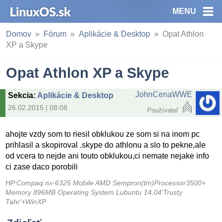
MENU
Domov
Fórum
Aplikácie & Desktop
Opat Athlon
XP a Skype
Opat Athlon XP a Skype
JohnCenaWWE
Sekcia
:
Aplikácie & Desktop
26.02.2015 | 08:08
Používateľ
ahojte vzdy som to riesil obklukou ze som si na inom pc
prihlasil a skopiroval .skype do athlonu a slo to pekne,ale
od vcera to nejde ani touto obklukou,ci nemate nejake info
ci zase daco porobili
HP Compaq nx-6325 Mobile AMD Sempron(tm)Processor3500+
Memory 896MB Operating System Lubuntu 14.04'Trusty
Tahr'+WinXP