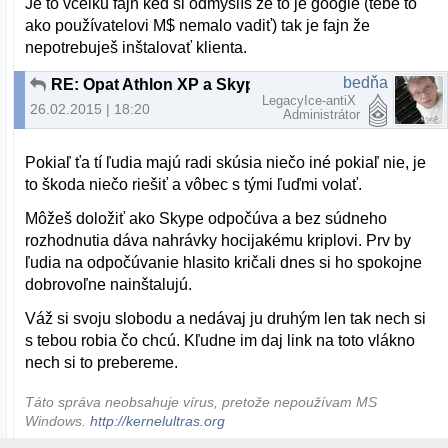
Je to vcelku fajn ked si odmyslíš že to je google (tebe to
ako používatelovi M$ nemalo vadiť) tak je fajn že
nepotrebuješ inštalovať klienta.
bedňa
RE: Opat Athlon XP a Skype
LegacyIce-antiX
26.02.2015 | 18:20
Administrátor
Pokiaľ ťa tí ľudia majú radi skúsia niečo iné pokiaľ nie, je
to škoda niečo riešiť a vôbec s tými ľuďmi volať.
Môžeš doložiť ako Skype odpočúva a bez súdneho
rozhodnutia dáva nahrávky hocijakému kriplovi. Prv by
ľudia na odpočúvanie hlasito kričali dnes si ho spokojne
dobrovoľne nainštalujú.
Váž si svoju slobodu a nedávaj ju druhým len tak nech si
s tebou robia čo chcú. Kľudne im daj link na toto vlákno
nech si to prebereme.
Táto správa neobsahuje vírus, pretože nepoužívam MS
Windows.
http://kernelultras.org