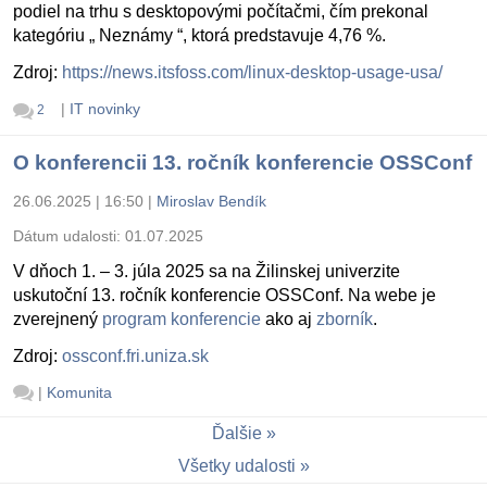
podiel na trhu s desktopovými počítačmi, čím prekonal
kategóriu „ Neznámy “, ktorá predstavuje 4,76 %.
Zdroj:
https://news.itsfoss.com/linux-desktop-usage-usa/
|
IT novinky
2
O konferencii 13. ročník konferencie OSSConf
26.06.2025 | 16:50
|
Miroslav Bendík
Dátum udalosti:
01.07.2025
V dňoch 1. – 3. júla 2025 sa na Žilinskej univerzite
uskutoční 13. ročník konferencie OSSConf. Na webe je
zverejnený
program konferencie
ako aj
zborník
.
Zdroj:
ossconf.fri.uniza.sk
|
Komunita
Ďalšie
Všetky udalosti