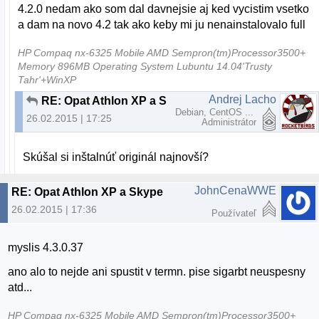
4.2.0 nedam ako som dal davnejsie aj ked vycistim vsetko
a dam na novo 4.2 tak ako keby mi ju nenainstalovalo full
HP Compaq nx-6325 Mobile AMD Sempron(tm)Processor3500+
Memory 896MB Operating System Lubuntu 14.04'Trusty
Tahr'+WinXP
Andrej Lacho
RE: Opat Athlon XP a Skype
Debian, CentOS ...
26.02.2015 | 17:25
Administrátor
Skúšal si inštalnúť originál najnovší?
JohnCenaWWE
RE: Opat Athlon XP a Skype
26.02.2015 | 17:36
Používateľ
myslis 4.3.0.37
ano alo to nejde ani spustit v termn. pise sigarbt neuspesny
atd...
HP Compaq nx-6325 Mobile AMD Sempron(tm)Processor3500+