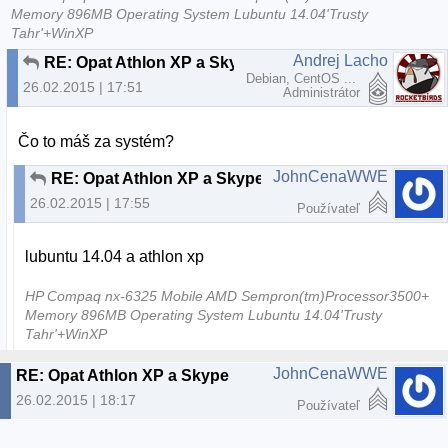
Memory 896MB Operating System Lubuntu 14.04'Trusty
Tahr'+WinXP
Andrej Lacho
RE: Opat Athlon XP a Skype
Debian, CentOS ...
26.02.2015 | 17:51
Administrátor
Čo to máš za systém?
JohnCenaWWE
RE: Opat Athlon XP a Skype
26.02.2015 | 17:55
Používateľ
lubuntu 14.04 a athlon xp
HP Compaq nx-6325 Mobile AMD Sempron(tm)Processor3500+
Memory 896MB Operating System Lubuntu 14.04'Trusty
Tahr'+WinXP
JohnCenaWWE
RE: Opat Athlon XP a Skype
26.02.2015 | 18:17
Používateľ