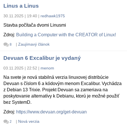
Linus a Linus
30.11.2025 | 19:40
|
redhawk1975
Stavba počítača dvomi Linusmi
Zdroj:
Building a Computer with the CREATOR of Linux!
|
Zaujímavý článok
8
Devuan 6 Excalibur je vydaný
03.11.2025 | 22:52
|
menom
Na svete je nová stabilná verzia linuxovej distribúcie
Devuan s číslom 6 a kódovým menom Excalibur. Vychádza
z Debian 13 Trixie. Projekt Devuan sa zameriava na
poskytovanie alternatívy k Debianu, ktorú je možné použiť
bez SystemD.
Zdroj:
https://www.devuan.org/get-devuan
|
Nová verzia
2