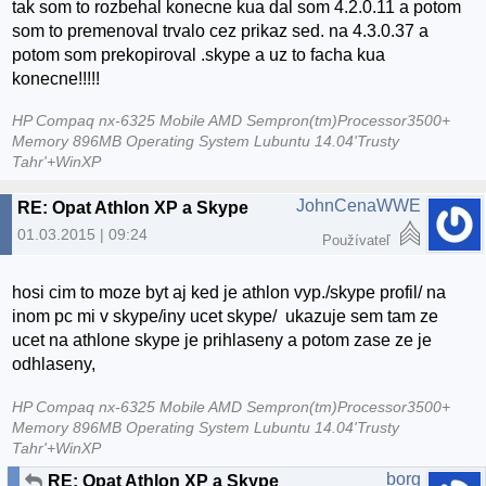
tak som to rozbehal konecne kua dal som 4.2.0.11 a potom
som to premenoval trvalo cez prikaz sed. na 4.3.0.37 a
potom som prekopiroval .skype a uz to facha kua
konecne!!!!!
HP Compaq nx-6325 Mobile AMD Sempron(tm)Processor3500+
Memory 896MB Operating System Lubuntu 14.04'Trusty
Tahr'+WinXP
JohnCenaWWE
RE: Opat Athlon XP a Skype
01.03.2015 | 09:24
Používateľ
hosi cim to moze byt aj ked je athlon vyp./skype profil/ na
inom pc mi v skype/iny ucet skype/ ukazuje sem tam ze
ucet na athlone skype je prihlaseny a potom zase ze je
odhlaseny,
HP Compaq nx-6325 Mobile AMD Sempron(tm)Processor3500+
Memory 896MB Operating System Lubuntu 14.04'Trusty
Tahr'+WinXP
borg
RE: Opat Athlon XP a Skype