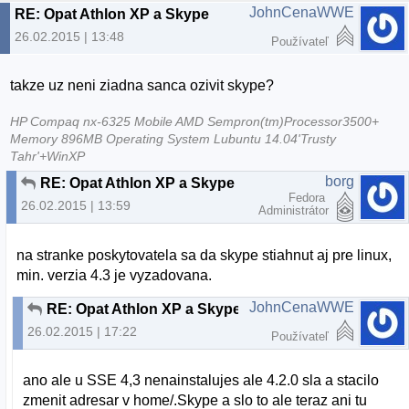
JohnCenaWWE
RE: Opat Athlon XP a Skype
26.02.2015 | 13:48
Používateľ
takze uz neni ziadna sanca ozivit skype?
HP Compaq nx-6325 Mobile AMD Sempron(tm)Processor3500+
Memory 896MB Operating System Lubuntu 14.04'Trusty
Tahr'+WinXP
borg
RE: Opat Athlon XP a Skype
Fedora
26.02.2015 | 13:59
Administrátor
na stranke poskytovatela sa da skype stiahnut aj pre linux,
min. verzia 4.3 je vyzadovana.
JohnCenaWWE
RE: Opat Athlon XP a Skype
26.02.2015 | 17:22
Používateľ
ano ale u SSE 4,3 nenainstalujes ale 4.2.0 sla a stacilo
zmenit adresar v home/.Skype a slo to ale teraz ani tu