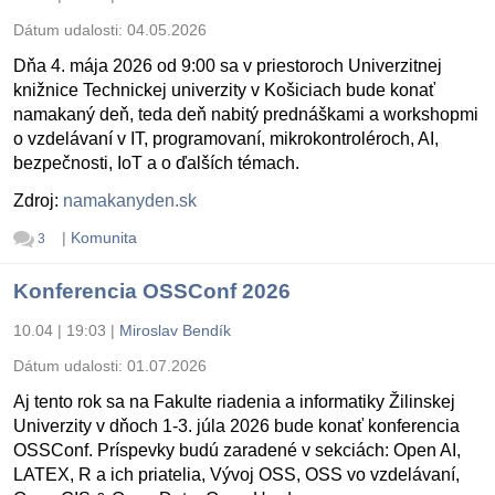
Dátum udalosti:
04.05.2026
Dňa 4. mája 2026 od 9:00 sa v priestoroch Univerzitnej
knižnice Technickej univerzity v Košiciach bude konať
namakaný deň, teda deň nabitý prednáškami a workshopmi
o vzdelávaní v IT, programovaní, mikrokontroléroch, AI,
bezpečnosti, IoT a o ďalších témach.
Zdroj:
namakanyden.sk
|
Komunita
3
Konferencia OSSConf 2026
10.04 | 19:03
|
Miroslav Bendík
Dátum udalosti:
01.07.2026
Aj tento rok sa na Fakulte riadenia a informatiky Žilinskej
Univerzity v dňoch 1-3. júla 2026 bude konať konferencia
OSSConf. Príspevky budú zaradené v sekciách: Open AI,
LATEX, R a ich priatelia, Vývoj OSS, OSS vo vzdelávaní,