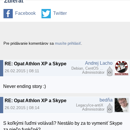
Zdieľať
Facebook
Twitter
Pre pridávanie komentárov sa
musíte prihlásiť
.
Andrej Lacho
RE: Opat Athlon XP a Skype
Debian, CentOS ...
26.02.2015 | 08:11
Administrátor
Never ending story :)
bedňa
RE: Opat Athlon XP a Skype
LegacyIce-antiX
26.02.2015 | 08:14
Administrátor
S koľkými ľuďmi volávaš? Nestálo by za to vymeniť Skype
za niečo funkčné?