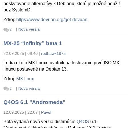
poskytovanie alternatívy k Debianu, ktorú je možné použiť
bez SystemD.
Zdroj:
https://www.devuan.org/get-devuan
|
Nová verzia
2
MX-25 “Infinity” beta 1
22.09.2025 | 08:40
|
redhawk1975
Ludia okolo MX linuxu uvolnili na testovanie prvé ISO MX
linuxu postavené na Debian 13.
Zdroj:
MX linux
|
Nová verzia
2
Q4OS 6.1 "Andromeda"
12.09.2025 | 22:07
|
Pavel
Bola vydaná nová verzia distribúcie
Q4OS
6.1
"Andromeda", ktorá vychádza z Debianu 13.1 Trixie s