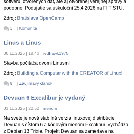
softvéru, otvorených dát, ale aj otvorenej verejnej správy a
podobne. Podujatie sa uskutoční 25.4.2026 na FIIT STU.
Zdroj:
Bratislava OpenCamp
|
Komunita
1
Linus a Linus
30.11.2025 | 19:40
|
redhawk1975
Stavba počítača dvomi Linusmi
Zdroj:
Building a Computer with the CREATOR of Linux!
|
Zaujímavý článok
8
Devuan 6 Excalibur je vydaný
03.11.2025 | 22:52
|
menom
Na svete je nová stabilná verzia linuxovej distribúcie
Devuan s číslom 6 a kódovým menom Excalibur. Vychádza
z Debian 13 Trixie. Projekt Devuan sa zameriava na