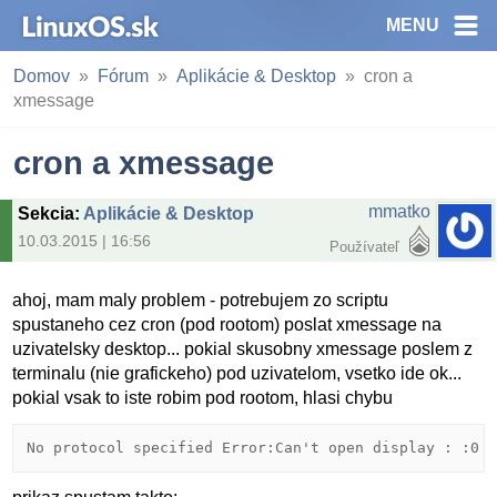
MENU
Domov
Fórum
Aplikácie & Desktop
cron a
xmessage
cron a xmessage
mmatko
Sekcia
:
Aplikácie & Desktop
10.03.2015 | 16:56
Používateľ
ahoj, mam maly problem - potrebujem zo scriptu
spustaneho cez cron (pod rootom) poslat xmessage na
uzivatelsky desktop... pokial skusobny xmessage poslem z
terminalu (nie grafickeho) pod uzivatelom, vsetko ide ok...
pokial vsak to iste robim pod rootom, hlasi chybu
No protocol specified Error:Can't open display : :0