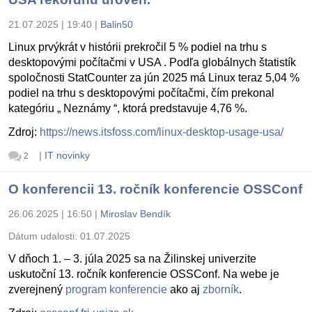
21.07.2025 | 19:40
|
Balin50
Linux prvýkrát v histórii prekročil 5 % podiel na trhu s
desktopovými počítačmi v USA . Podľa globálnych štatistík
spoločnosti StatCounter za jún 2025 má Linux teraz 5,04 %
podiel na trhu s desktopovými počítačmi, čím prekonal
kategóriu „ Neznámy “, ktorá predstavuje 4,76 %.
Zdroj:
https://news.itsfoss.com/linux-desktop-usage-usa/
|
IT novinky
2
O konferencii 13. ročník konferencie OSSConf
26.06.2025 | 16:50
|
Miroslav Bendík
Dátum udalosti:
01.07.2025
V dňoch 1. – 3. júla 2025 sa na Žilinskej univerzite
uskutoční 13. ročník konferencie OSSConf. Na webe je
zverejnený
program konferencie
ako aj
zborník
.