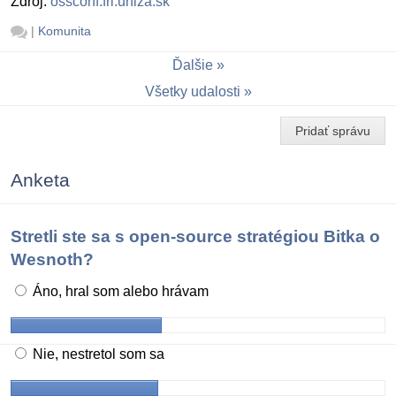
Zdroj:
ossconf.fri.uniza.sk
|
Komunita
Ďalšie
Všetky udalosti
Pridať správu
Anketa
Stretli ste sa s open-source stratégiou Bitka o
Wesnoth?
Áno, hral som alebo hrávam
Nie, nestretol som sa