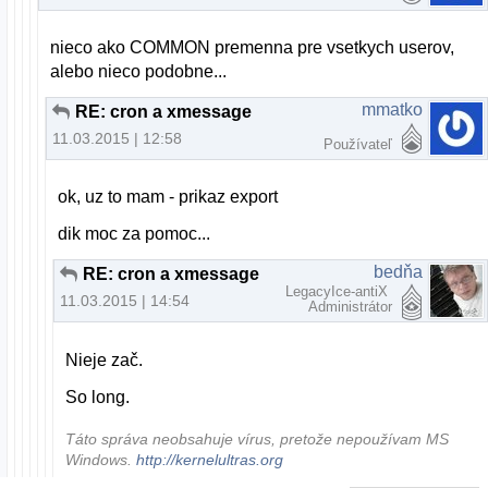
nieco ako COMMON premenna pre vsetkych userov,
alebo nieco podobne...
mmatko
RE: cron a xmessage
11.03.2015 | 12:58
Používateľ
ok, uz to mam - prikaz export
dik moc za pomoc...
bedňa
RE: cron a xmessage
LegacyIce-antiX
11.03.2015 | 14:54
Administrátor
Nieje zač.
So long.
Táto správa neobsahuje vírus, pretože nepoužívam MS
Windows.
http://kernelultras.org