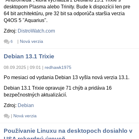
desktopom Plasma alebo Trinity. Bude k dispozícii len pre
64 bit architektúru, pre 32 bit sa odporúča staršia verzia
Q4OS 5 "Aquarius".
Zdroj:
DistroWatch.com
|
Nová verzia
6
Debian 13.1 Trixie
08.09.2025 | 09:01
|
redhawk1975
Po mesiaci od vydania Debian 13 vyšla nová verzia 13.1.
Debian 13.1 Trixie opravuje 71 chýb a pridáva 16
bezpečnostných aktualizácií.
Zdroj:
Debian
|
Nová verzia
Používanie Linuxu na desktopoch dosiahlo v
USA rekordnú úroveň.