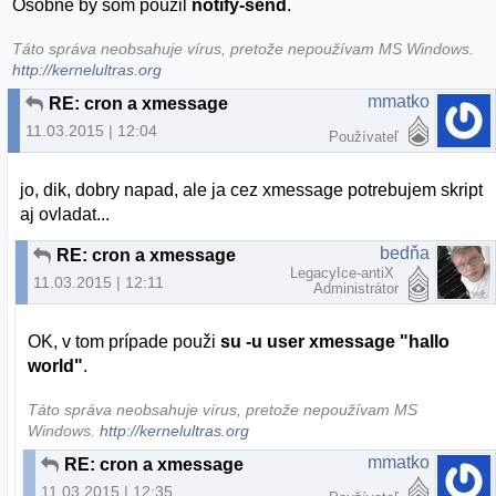
Osobne by som použil
notify-send
.
Táto správa neobsahuje vírus, pretože nepoužívam MS Windows.
http://kernelultras.org
mmatko
RE: cron a xmessage
11.03.2015 | 12:04
Používateľ
jo, dik, dobry napad, ale ja cez xmessage potrebujem skript
aj ovladat...
bedňa
RE: cron a xmessage
LegacyIce-antiX
11.03.2015 | 12:11
Administrátor
OK, v tom prípade použi
su -u user xmessage "hallo
world"
.
Táto správa neobsahuje vírus, pretože nepoužívam MS
Windows.
http://kernelultras.org
mmatko
RE: cron a xmessage
11.03.2015 | 12:35