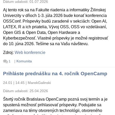
Dátum udalosti:
01.07.2026
Aj tento rok sa na Fakulte riadenia a informatiky Žilinskej
Univerzity v dňoch 1-3. júla 2026 bude konať konferencia
OSSConf. Príspevky budú zaradené v sekciách: Open AI,
LATEX, R a ich priatelia, Vývoj OSS, OSS vo vzdelávaní,
Open GIS & Open Data, Open Hardware a
Kyberbezpečnosť. Vlastné príspevky je možné registrovať
do 10. júna 2026. Tešíme sa na Vašu návštevu.
Zdroj:
Web konferencie
|
Komunita
1
Prihláste prednášku na 4. ročník OpenCamp
24.01 | 14:45
|
MarekGalinski
Dátum udalosti:
25.04.2026
Štvrtý ročník Bratislava OpenCamp pozná svoj termín a je
spustená možnosť prihlasovať príspevky. Podujatie sa
zameriava na témy otvorených technológii, otvoreného