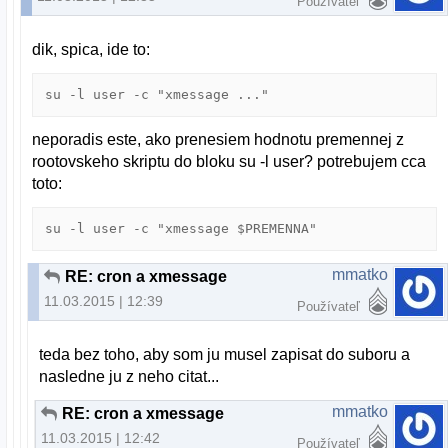
Používateľ
dik, spica, ide to:
su -l user -c "xmessage ..."
neporadis este, ako prenesiem hodnotu premennej z
rootovskeho skriptu do bloku su -l user? potrebujem cca
toto:
su -l user -c "xmessage $PREMENNA"
mmatko
RE: cron a xmessage
11.03.2015 | 12:39
Používateľ
teda bez toho, aby som ju musel zapisat do suboru a
nasledne ju z neho citat...
mmatko
RE: cron a xmessage
11.03.2015 | 12:42
Používateľ