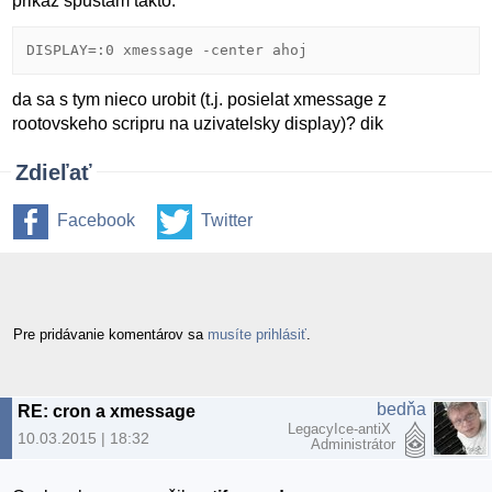
prikaz spustam takto:
DISPLAY=:0 xmessage -center ahoj
da sa s tym nieco urobit (t.j. posielat xmessage z
rootovskeho scripru na uzivatelsky display)? dik
Zdieľať
Facebook
Twitter
Pre pridávanie komentárov sa
musíte prihlásiť
.
bedňa
RE: cron a xmessage
LegacyIce-antiX
10.03.2015 | 18:32
Administrátor