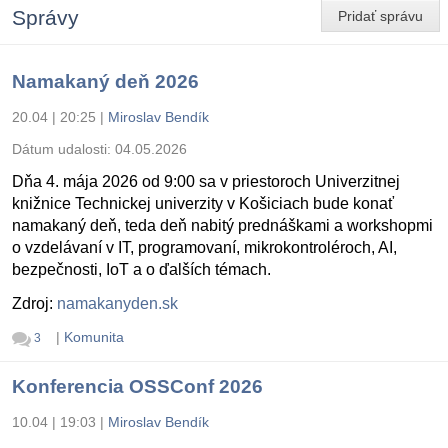
Správy
Pridať správu
Namakaný deň 2026
20.04 | 20:25
|
Miroslav Bendík
Dátum udalosti:
04.05.2026
Dňa 4. mája 2026 od 9:00 sa v priestoroch Univerzitnej
knižnice Technickej univerzity v Košiciach bude konať
namakaný deň, teda deň nabitý prednáškami a workshopmi
o vzdelávaní v IT, programovaní, mikrokontroléroch, AI,
bezpečnosti, IoT a o ďalších témach.
Zdroj:
namakanyden.sk
|
Komunita
3
Konferencia OSSConf 2026
10.04 | 19:03
|
Miroslav Bendík