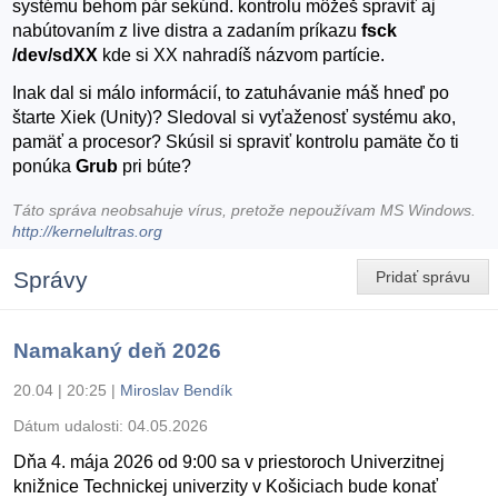
systému behom pár sekúnd. kontrolu môžeš spraviť aj
nabútovaním z live distra a zadaním príkazu
fsck
/dev/sdXX
kde si XX nahradíš názvom partície.
Inak dal si málo informácií, to zatuhávanie máš hneď po
štarte Xiek (Unity)? Sledoval si vyťaženosť systému ako,
pamäť a procesor? Skúsil si spraviť kontrolu pamäte čo ti
ponúka
Grub
pri búte?
Táto správa neobsahuje vírus, pretože nepoužívam MS Windows.
http://kernelultras.org
Správy
Pridať správu
Namakaný deň 2026
20.04 | 20:25
|
Miroslav Bendík
Dátum udalosti:
04.05.2026
Dňa 4. mája 2026 od 9:00 sa v priestoroch Univerzitnej
knižnice Technickej univerzity v Košiciach bude konať