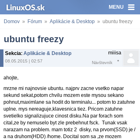
MENU
Domov
Fórum
Aplikácie & Desktop
ubuntu freezy
ubuntu freezy
miiisa
Sekcia
:
Aplikácie & Desktop
08.05.2015 | 02:57
Návštevník
ahojte,
mrzne mi najnovsie ubuntu. najprv zacne vsetko napar
sekund sekat,potom chvilu mozem este mysou sekano
pohnut,maximlane sa hodit do terminalu... potom to zatuhne
uplne. mys nereaguje,klavesnica tiez. Pricom zatuhne
svetielko signalizujuce cinost disku.Na par forach som
cital,ze by nemuselo byt zle prebehnut fsck. Tunak vsak
narazam na problem. mam totiz 2 disky, na prvom(SSD) je /
a na druhom(HDD) /home. Docital som sa ,ze mozem