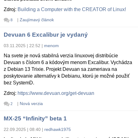
Zdroj:
Building a Computer with the CREATOR of Linux!
|
Zaujímavý článok
8
Devuan 6 Excalibur je vydaný
03.11.2025 | 22:52
|
menom
Na svete je nová stabilná verzia linuxovej distribúcie
Devuan s číslom 6 a kódovým menom Excalibur. Vychádza
z Debian 13 Trixie. Projekt Devuan sa zameriava na
poskytovanie alternatívy k Debianu, ktorú je možné použiť
bez SystemD.
Zdroj:
https://www.devuan.org/get-devuan
|
Nová verzia
2
MX-25 “Infinity” beta 1
22.09.2025 | 08:40
|
redhawk1975