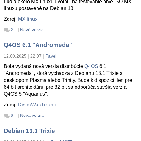
Ludia okolo MX linuxu uvolnili na testovanie prvé ISO MX
linuxu postavené na Debian 13.
Zdroj:
MX linux
|
Nová verzia
2
Q4OS 6.1 "Andromeda"
12.09.2025 | 22:07
|
Pavel
Bola vydaná nová verzia distribúcie
Q4OS
6.1
"Andromeda", ktorá vychádza z Debianu 13.1 Trixie s
desktopom Plasma alebo Trinity. Bude k dispozícii len pre
64 bit architektúru, pre 32 bit sa odporúča staršia verzia
Q4OS 5 "Aquarius".
Zdroj:
DistroWatch.com
|
Nová verzia
6
Debian 13.1 Trixie