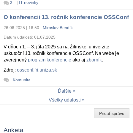
|
IT novinky
2
O konferencii 13. ročník konferencie OSSConf
26.06.2025 | 16:50
|
Miroslav Bendík
Dátum udalosti:
01.07.2025
V dňoch 1. – 3. júla 2025 sa na Žilinskej univerzite
uskutoční 13. ročník konferencie OSSConf. Na webe je
zverejnený
program konferencie
ako aj
zborník
.
Zdroj:
ossconf.fri.uniza.sk
|
Komunita
Ďalšie
Všetky udalosti
Pridať správu
Anketa