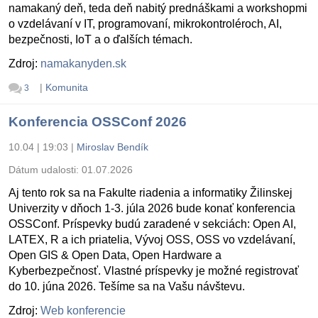
namakaný deň, teda deň nabitý prednáškami a workshopmi
o vzdelávaní v IT, programovaní, mikrokontroléroch, AI,
bezpečnosti, IoT a o ďalších témach.
Zdroj:
namakanyden.sk
|
Komunita
3
Konferencia OSSConf 2026
10.04 | 19:03
|
Miroslav Bendík
Dátum udalosti:
01.07.2026
Aj tento rok sa na Fakulte riadenia a informatiky Žilinskej
Univerzity v dňoch 1-3. júla 2026 bude konať konferencia
OSSConf. Príspevky budú zaradené v sekciách: Open AI,
LATEX, R a ich priatelia, Vývoj OSS, OSS vo vzdelávaní,
Open GIS & Open Data, Open Hardware a
Kyberbezpečnosť. Vlastné príspevky je možné registrovať
do 10. júna 2026. Tešíme sa na Vašu návštevu.
Zdroj:
Web konferencie