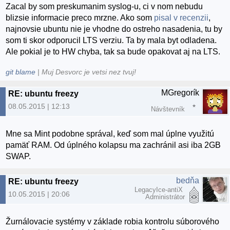
Zacal by som preskumanim syslog-u, ci v nom nebudu
blizsie informacie preco mrzne. Ako som
pisal v recenzii
,
najnovsie ubuntu nie je vhodne do ostreho nasadenia, tu by
som ti skor odporucil LTS verziu. Ta by mala byt odladena.
Ale pokial je to HW chyba, tak sa bude opakovat aj na LTS.
git blame
| Muj Desvorc je vetsi nez tvuj!
MGregorík
RE: ubuntu freezy
08.05.2015 | 12:13
Návštevník
Mne sa Mint podobne správal, keď som mal úplne využitú
pamäť RAM. Od úplného kolapsu ma zachránil asi iba 2GB
SWAP.
bedňa
RE: ubuntu freezy
LegacyIce-antiX
10.05.2015 | 20:06
Administrátor
Žurnálovacie systémy v základe robia kontrolu súborového