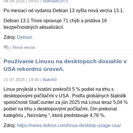
08.09.2025 | 09:01
|
redhawk1975
Po mesiaci od vydania Debian 13 vyšla nová verzia 13.1.
Debian 13.1 Trixie opravuje 71 chýb a pridáva 16
bezpečnostných aktualizácií.
Zdroj:
Debian
|
Nová verzia
Používanie Linuxu na desktopoch dosiahlo v
USA rekordnú úroveň.
21.07.2025 | 19:40
|
Balin50
Linux prvýkrát v histórii prekročil 5 % podiel na trhu s
desktopovými počítačmi v USA . Podľa globálnych štatistík
spoločnosti StatCounter za jún 2025 má Linux teraz 5,04 %
podiel na trhu s desktopovými počítačmi, čím prekonal
kategóriu „ Neznámy “, ktorá predstavuje 4,76 %.
Zdroj:
https://news.itsfoss.com/linux-desktop-usage-usa/