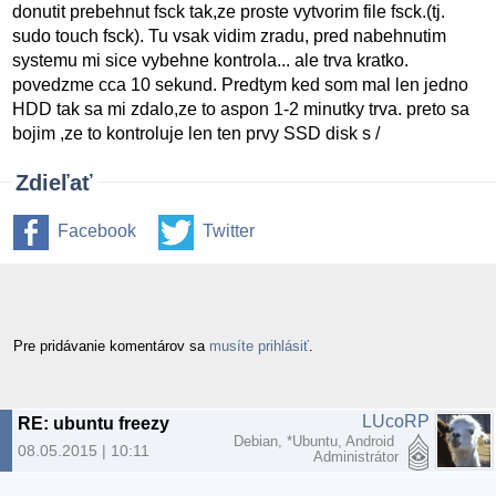
donutit prebehnut fsck tak,ze proste vytvorim file fsck.(tj.
sudo touch fsck). Tu vsak vidim zradu, pred nabehnutim
systemu mi sice vybehne kontrola... ale trva kratko.
povedzme cca 10 sekund. Predtym ked som mal len jedno
HDD tak sa mi zdalo,ze to aspon 1-2 minutky trva. preto sa
bojim ,ze to kontroluje len ten prvy SSD disk s /
Zdieľať
Facebook
Twitter
Pre pridávanie komentárov sa
musíte prihlásiť
.
LUcoRP
RE: ubuntu freezy
Debian, *Ubuntu, Android
08.05.2015 | 10:11
Administrátor