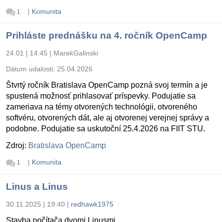
|
Komunita
1
Prihláste prednášku na 4. ročník OpenCamp
24.01 | 14:45
|
MarekGalinski
Dátum udalosti:
25.04.2026
Štvrtý ročník Bratislava OpenCamp pozná svoj termín a je
spustená možnosť prihlasovať príspevky. Podujatie sa
zameriava na témy otvorených technológii, otvoreného
softvéru, otvorených dát, ale aj otvorenej verejnej správy a
podobne. Podujatie sa uskutoční 25.4.2026 na FIIT STU.
Zdroj:
Bratislava OpenCamp
|
Komunita
1
Linus a Linus
30.11.2025 | 19:40
|
redhawk1975
Stavba počítača dvomi Linusmi