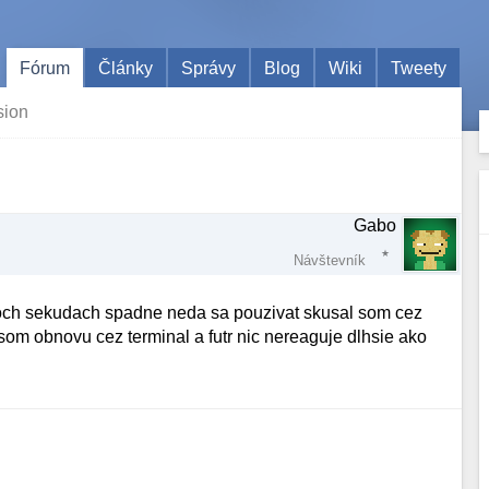
Fórum
Články
Správy
Blog
Wiki
Tweety
sion
Gabo
Návštevník
roch sekudach spadne neda sa pouzivat skusal som cez
 som obnovu cez terminal a futr nic nereaguje dlhsie ako