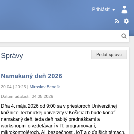
Prihlásiť
Správy
Pridať správu
Namakaný deň 2026
20.04 | 20:25
|
Miroslav Bendík
Dátum udalosti:
04.05.2026
Dňa 4. mája 2026 od 9:00 sa v priestoroch Univerzitnej
knižnice Technickej univerzity v Košiciach bude konať
namakaný deň, teda deň nabitý prednáškami a
workshopmi o vzdelávaní v IT, programovaní,
mikrokontroléroch, AI, bezpečnosti, IoT a o ďalších témach.