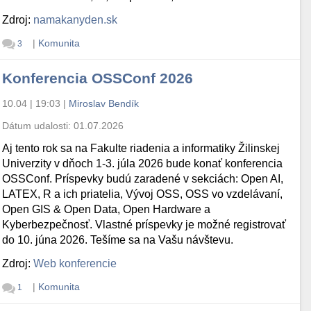
Zdroj:
namakanyden.sk
|
Komunita
3
Konferencia OSSConf 2026
10.04 | 19:03
|
Miroslav Bendík
Dátum udalosti:
01.07.2026
Aj tento rok sa na Fakulte riadenia a informatiky Žilinskej
Univerzity v dňoch 1-3. júla 2026 bude konať konferencia
OSSConf. Príspevky budú zaradené v sekciách: Open AI,
LATEX, R a ich priatelia, Vývoj OSS, OSS vo vzdelávaní,
Open GIS & Open Data, Open Hardware a
Kyberbezpečnosť. Vlastné príspevky je možné registrovať
do 10. júna 2026. Tešíme sa na Vašu návštevu.
Zdroj:
Web konferencie
|
Komunita
1