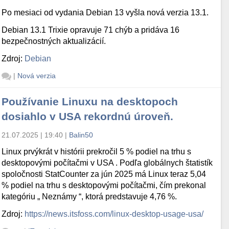
Po mesiaci od vydania Debian 13 vyšla nová verzia 13.1.
Debian 13.1 Trixie opravuje 71 chýb a pridáva 16
bezpečnostných aktualizácií.
Zdroj:
Debian
|
Nová verzia
Používanie Linuxu na desktopoch
dosiahlo v USA rekordnú úroveň.
21.07.2025 | 19:40
|
Balin50
Linux prvýkrát v histórii prekročil 5 % podiel na trhu s
desktopovými počítačmi v USA . Podľa globálnych štatistík
spoločnosti StatCounter za jún 2025 má Linux teraz 5,04
% podiel na trhu s desktopovými počítačmi, čím prekonal
kategóriu „ Neznámy “, ktorá predstavuje 4,76 %.
Zdroj:
https://news.itsfoss.com/linux-desktop-usage-usa/