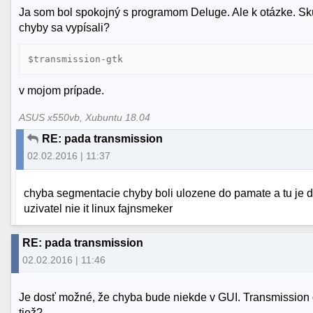
Ja som bol spokojný s programom Deluge. Ale k otázke. Skú
chyby sa vypísali?
$transmission-gtk
v mojom prípade.
ASUS x550vb, Xubuntu 18.04
RE: pada transmission
02.02.2016 | 11:37
chyba segmentacie chyby boli ulozene do pamate a tu je d
uzivatel nie it linux fajnsmeker
RE: pada transmission
02.02.2016 | 11:46
Je dosť možné, že chyba bude niekde v GUI. Transmission 
tiež?