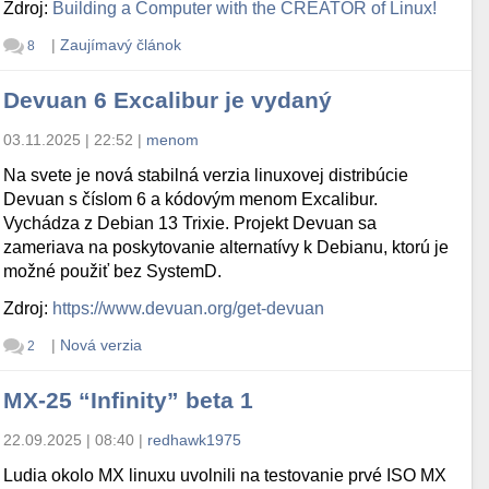
Zdroj:
Building a Computer with the CREATOR of Linux!
|
Zaujímavý článok
8
Devuan 6 Excalibur je vydaný
03.11.2025 | 22:52
|
menom
Na svete je nová stabilná verzia linuxovej distribúcie
Devuan s číslom 6 a kódovým menom Excalibur.
Vychádza z Debian 13 Trixie. Projekt Devuan sa
zameriava na poskytovanie alternatívy k Debianu, ktorú je
možné použiť bez SystemD.
Zdroj:
https://www.devuan.org/get-devuan
|
Nová verzia
2
MX-25 “Infinity” beta 1
22.09.2025 | 08:40
|
redhawk1975
Ludia okolo MX linuxu uvolnili na testovanie prvé ISO MX