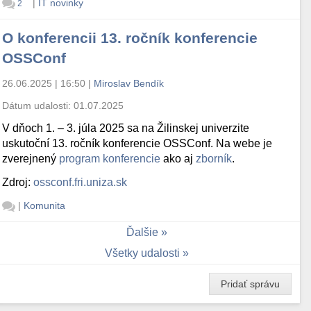
|
IT novinky
2
O konferencii 13. ročník konferencie
OSSConf
26.06.2025 | 16:50
|
Miroslav Bendík
Dátum udalosti:
01.07.2025
V dňoch 1. – 3. júla 2025 sa na Žilinskej univerzite
uskutoční 13. ročník konferencie OSSConf. Na webe je
zverejnený
program konferencie
ako aj
zborník
.
Zdroj:
ossconf.fri.uniza.sk
|
Komunita
Ďalšie
Všetky udalosti
Pridať správu