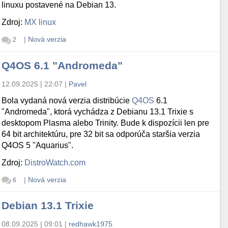
linuxu postavené na Debian 13.
Zdroj:
MX linux
|
Nová verzia
2
Q4OS 6.1 "Andromeda"
12.09.2025 | 22:07
|
Pavel
Bola vydaná nová verzia distribúcie
Q4OS
6.1
"Andromeda", ktorá vychádza z Debianu 13.1 Trixie s
desktopom Plasma alebo Trinity. Bude k dispozícii len pre
64 bit architektúru, pre 32 bit sa odporúča staršia verzia
Q4OS 5 "Aquarius".
Zdroj:
DistroWatch.com
|
Nová verzia
6
Debian 13.1 Trixie
08.09.2025 | 09:01
|
redhawk1975