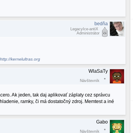
bedňa
LegacyIce-antiX
Administrátor
.
http://kernelultras.org
WlaSaTy
Návštevník
acero. Ak jeden, tak daj aplikovať záplaty cez správcu
 chladenie, ramky, či má dostatočný zdroj. Memtest a iné
Gabo
Návštevník