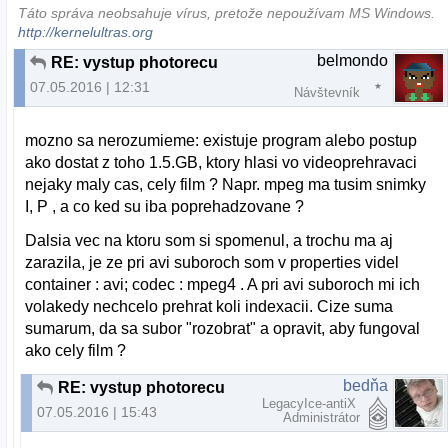
Táto správa neobsahuje vírus, pretože nepoužívam MS Windows.
http://kernelultras.org
belmondo
RE: vystup photorecu
07.05.2016 | 12:31
Návštevník
mozno sa nerozumieme: existuje program alebo postup
ako dostat z toho 1.5.GB, ktory hlasi vo videoprehravaci
nejaky maly cas, cely film ? Napr. mpeg ma tusim snimky
I, P , a co ked su iba poprehadzovane ?
Dalsia vec na ktoru som si spomenul, a trochu ma aj
zarazila, je ze pri avi suboroch som v properties videl
container : avi; codec : mpeg4 . A pri avi suboroch mi ich
volakedy nechcelo prehrat koli indexacii. Cize suma
sumarum, da sa subor "rozobrat" a opravit, aby fungoval
ako cely film ?
bedňa
RE: vystup photorecu
LegacyIce-antiX
07.05.2016 | 15:43
Administrátor