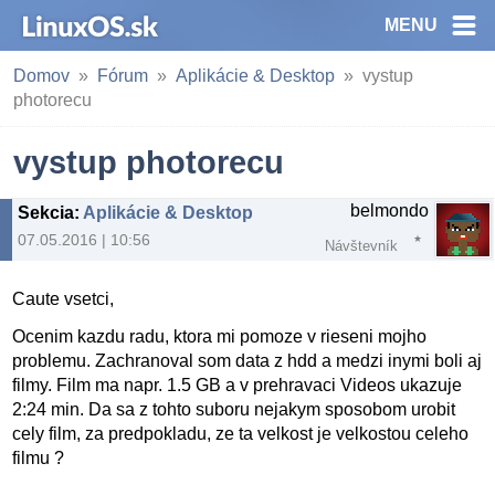
MENU
Domov
Fórum
Aplikácie & Desktop
vystup
photorecu
vystup photorecu
belmondo
Sekcia
:
Aplikácie & Desktop
07.05.2016 | 10:56
Návštevník
Caute vsetci,
Ocenim kazdu radu, ktora mi pomoze v rieseni mojho
problemu. Zachranoval som data z hdd a medzi inymi boli aj
filmy. Film ma napr. 1.5 GB a v prehravaci Videos ukazuje
2:24 min. Da sa z tohto suboru nejakym sposobom urobit
cely film, za predpokladu, ze ta velkost je velkostou celeho
filmu ?