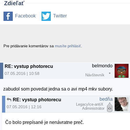
Zdieľať
Facebook
Twitter
Pre pridávanie komentárov sa
musíte prihlásiť
.
belmondo
RE: vystup photorecu
07.05.2016 | 10:58
Návštevník
zabudol som povedat jedna sa o avi mp4 mkv subory.
bedňa
RE: vystup photorecu
LegacyIce-antiX
07.05.2016 | 12:16
Administrátor
Čo bolo prepísané je nenávratne preč.