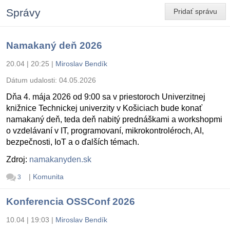
Správy
Pridať správu
Namakaný deň 2026
20.04 | 20:25
|
Miroslav Bendík
Dátum udalosti:
04.05.2026
Dňa 4. mája 2026 od 9:00 sa v priestoroch Univerzitnej
knižnice Technickej univerzity v Košiciach bude konať
namakaný deň, teda deň nabitý prednáškami a workshopmi
o vzdelávaní v IT, programovaní, mikrokontroléroch, AI,
bezpečnosti, IoT a o ďalších témach.
Zdroj:
namakanyden.sk
|
Komunita
3
Konferencia OSSConf 2026
10.04 | 19:03
|
Miroslav Bendík