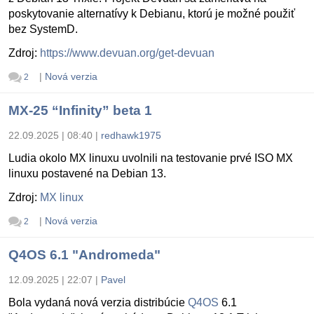
poskytovanie alternatívy k Debianu, ktorú je možné použiť
bez SystemD.
Zdroj:
https://www.devuan.org/get-devuan
|
Nová verzia
2
MX-25 “Infinity” beta 1
22.09.2025 | 08:40
|
redhawk1975
Ludia okolo MX linuxu uvolnili na testovanie prvé ISO MX
linuxu postavené na Debian 13.
Zdroj:
MX linux
|
Nová verzia
2
Q4OS 6.1 "Andromeda"
12.09.2025 | 22:07
|
Pavel
Bola vydaná nová verzia distribúcie
Q4OS
6.1