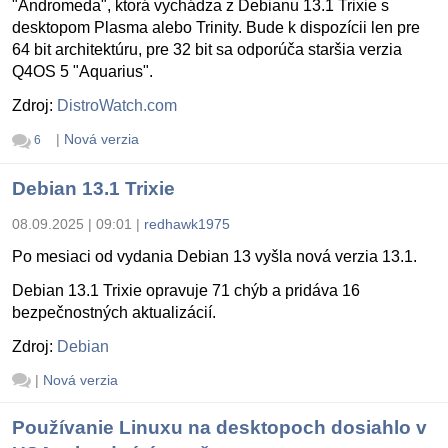
"Andromeda", ktorá vychádza z Debianu 13.1 Trixie s
desktopom Plasma alebo Trinity. Bude k dispozícii len pre
64 bit architektúru, pre 32 bit sa odporúča staršia verzia
Q4OS 5 "Aquarius".
Zdroj:
DistroWatch.com
|
Nová verzia
6
Debian 13.1 Trixie
08.09.2025 | 09:01
|
redhawk1975
Po mesiaci od vydania Debian 13 vyšla nová verzia 13.1.
Debian 13.1 Trixie opravuje 71 chýb a pridáva 16
bezpečnostných aktualizácií.
Zdroj:
Debian
|
Nová verzia
Používanie Linuxu na desktopoch dosiahlo v