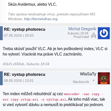
Skús Avidemux, alebo VLC.
Táto správa neobsahuje vírus, pretože nepoužívam MS
Windows.
http://kernelultras.org
Michal Gregorík
RE: vystup photorecu
Xubuntu 18.04
07.05.2016 | 20:03
Používateľ
Treba skúsiť použiť VLC. Ak je len poškodený index, VLC si
ho vytvorí. Viackrát ma práve VLC zachránilo.
ASUS x550vb, Xubuntu 18.04
WlaSaTy
RE: vystup photorecu
08.05.2016 | 13:01
Návštevník
Ten index môžeš rebuildnúť aj cez
mencoder -oac copy -
. Ak toho máš viac, tak
ovc copy vstup.avi -o výstup.avi
si vieś vytvoriť dávku a nemusíš to preklikávať po jednom.