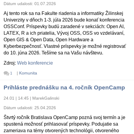
Dátum udalosti:
01.07.2026
Aj tento rok sa na Fakulte riadenia a informatiky Žilinskej
Univerzity v dňoch 1-3. júla 2026 bude konať konferencia
OSSConf. Príspevky budú zaradené v sekciách: Open AI,
LATEX, R a ich priatelia, Vývoj OSS, OSS vo vzdelávaní,
Open GIS & Open Data, Open Hardware a
Kyberbezpečnosť. Vlastné príspevky je možné registrovať
do 10. júna 2026. Tešíme sa na Vašu návštevu.
Zdroj:
Web konferencie
|
Komunita
1
Prihláste prednášku na 4. ročník OpenCamp
24.01 | 14:45
|
MarekGalinski
Dátum udalosti:
25.04.2026
Štvrtý ročník Bratislava OpenCamp pozná svoj termín a je
spustená možnosť prihlasovať príspevky. Podujatie sa
zameriava na témy otvorených technológii, otvoreného