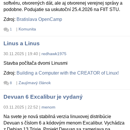
softvéru, otvorených dát, ale aj otvorenej verejnej správy a
podobne. Podujatie sa uskutoční 25.4.2026 na FIIT STU.
Zdroj:
Bratislava OpenCamp
|
Komunita
1
Linus a Linus
30.11.2025 | 19:40
|
redhawk1975
Stavba počítača dvomi Linusmi
Zdroj:
Building a Computer with the CREATOR of Linux!
|
Zaujímavý článok
8
Devuan 6 Excalibur je vydaný
03.11.2025 | 22:52
|
menom
Na svete je nová stabilná verzia linuxovej distribúcie
Devuan s číslom 6 a kódovým menom Excalibur. Vychádza
z Debian 13 Trixie. Projekt Devuan sa zameriava na