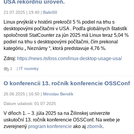
USA rekordnú úroveň.
21.07.2025 | 19:40
|
Balin50
Linux prvýkrát v histórii prekročil 5 % podiel na trhu s
desktopovými počítačmi v USA . Podľa globálnych štatistík
spoločnosti StatCounter za jún 2025 má Linux teraz 5,04 %
podiel na trhu s desktopovými počítačmi, čím prekonal
kategóriu „ Neznámy “, ktorá predstavuje 4,76 %.
Zdroj:
https://news.itsfoss.com/linux-desktop-usage-usa/
|
IT novinky
2
O konferencii 13. ročník konferencie OSSConf
26.06.2025 | 16:50
|
Miroslav Bendík
Dátum udalosti:
01.07.2025
V dňoch 1. – 3. júla 2025 sa na Žilinskej univerzite
uskutoční 13. ročník konferencie OSSConf. Na webe je
zverejnený
program konferencie
ako aj
zborník
.