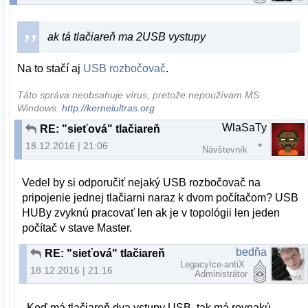
ak tá tlačiareň ma 2USB vystupy
Na to stačí aj
USB rozbočovač
.
Táto správa neobsahuje vírus, pretože nepoužívam MS
Windows.
http://kernelultras.org
WlaSaTy
RE: "sieťová" tlačiareň
18.12.2016 | 21:06
Návštevník
Vedel by si odporučiť nejaký USB rozbočovač na
pripojenie jednej tlačiarni naraz k dvom počítačom? USB
HUBy zvyknú pracovať len ak je v topológii len jeden
počítač v stave Master.
bedňa
RE: "sieťová" tlačiareň
LegacyIce-antiX
18.12.2016 | 21:16
Administrátor
Keď má tlačiareň dva vstupy USB, tak má rovnakú