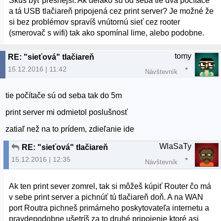
Skús byť presnejší. Ak delako sú od seba tie dva počítače
a tá USB tlačiareň pripojená cez print server? Je možné že
si bez problémov spravíš vnútornú sieť cez rooter
(smerovač s wifi) tak ako spomínal lime, alebo podobne.
tomy
RE: "sieťová" tlačiareň
15.12.2016 | 11:42
Návštevník
tie počítače sú od seba tak do 5m
print server mi odmietol poslušnosť
zatiaľ než na to prídem, zdieľanie ide
WlaSaTy
RE: "sieťová" tlačiareň
15.12.2016 | 12:35
Návštevník
Ak ten print sever zomrel, tak si môžeš kúpiť Router čo má
v sebe print server a pichnúť tú tlačiareň doň. A na WAN
port Routra pichneš primárneho poskytovateľa internetu a
pravdepodobne ušetríš za to druhé pripojenie ktoré asi