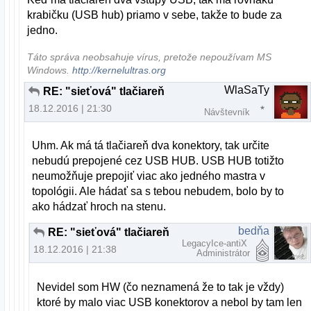
krabičku (USB hub) priamo v sebe, takže to bude za
jedno.
Táto správa neobsahuje vírus, pretože nepoužívam MS
Windows.
http://kernelultras.org
WlaSaTy
RE: "sieťová" tlačiareň
18.12.2016 | 21:30
Návštevník
Uhm. Ak má tá tlačiareň dva konektory, tak určite
nebudú prepojené cez USB HUB. USB HUB totižto
neumožňuje prepojiť viac ako jedného mastra v
topológii. Ale hádať sa s tebou nebudem, bolo by to
ako hádzať hroch na stenu.
bedňa
RE: "sieťová" tlačiareň
LegacyIce-antiX
18.12.2016 | 21:38
Administrátor
Nevidel som HW (čo neznamená že to tak je vždy)
ktoré by malo viac USB konektorov a nebol by tam len