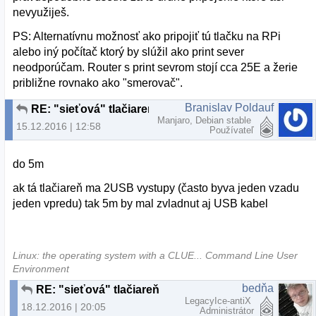
nevyužiješ.
PS: Alternatívnu možnosť ako pripojiť tú tlačku na RPi
alebo iný počítač ktorý by slúžil ako print sever
neodporúčam. Router s print sevrom stojí cca 25E a žerie
približne rovnako ako "smerovač".
Branislav Poldauf
RE: "sieťová" tlačiareň
Manjaro, Debian stable
15.12.2016 | 12:58
Používateľ
do 5m
ak tá tlačiareň ma 2USB vystupy (často byva jeden vzadu
jeden vpredu) tak 5m by mal zvladnut aj USB kabel
Linux: the operating system with a CLUE... Command Line User
Environment
bedňa
RE: "sieťová" tlačiareň
LegacyIce-antiX
18.12.2016 | 20:05
Administrátor