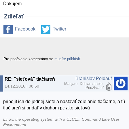
Ďakujem
Zdieľať
Facebook
Twitter
Pre pridávanie komentárov sa
musíte prihlásiť
.
Branislav Poldauf
RE: "sieťová" tlačiareň
Manjaro, Debian stable
14.12.2016 | 08:50
Používateľ
pripojit ich do jednej siete a nastaviť zdielanie tlačiarne, a tú
tlačiareň si pridať v druhom pc ako sieťovú
Linux: the operating system with a CLUE... Command Line User
Environment