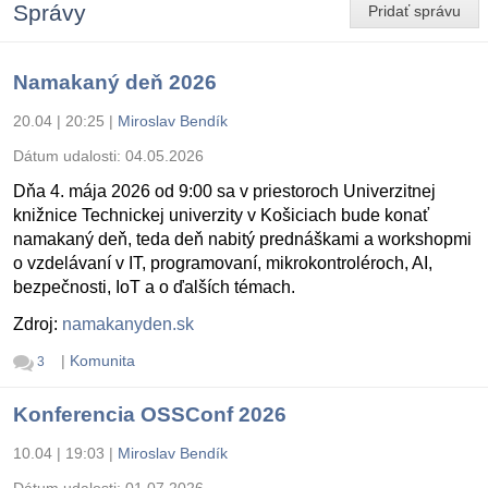
Správy
Pridať správu
Namakaný deň 2026
20.04 | 20:25
|
Miroslav Bendík
Dátum udalosti:
04.05.2026
Dňa 4. mája 2026 od 9:00 sa v priestoroch Univerzitnej
knižnice Technickej univerzity v Košiciach bude konať
namakaný deň, teda deň nabitý prednáškami a workshopmi
o vzdelávaní v IT, programovaní, mikrokontroléroch, AI,
bezpečnosti, IoT a o ďalších témach.
Zdroj:
namakanyden.sk
|
Komunita
3
Konferencia OSSConf 2026
10.04 | 19:03
|
Miroslav Bendík
Dátum udalosti:
01.07.2026