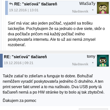
WlaSaTy
RE: "sieťová" tlačiareň
19.12.2016 | 13:01
Návštevník
Sieť má viac ako jeden počítač, vyjadril sa trošku
laickejšie. Pochybujem že sa jednalo o dve siete, skôr o
dva počítače pričom má každý počítač iného
poskytovateľa internetu. Ale to už asi nemá zmysel
rozoberať.
tomy
RE: "sieťová" tlačiareň
19.12.2016 | 09:21
Návštevník
Takže zatiaľ to zdieľam a funguje to dobre. Bohužiaľ
nemôžem vyradiť poskytovateľa jedného či druhého. A ten
print server fakt umrel a to ma naštvalo. Dva USB porty tá
tlačiareň nemá a po HW stránke by to bolo aj tak zbytočné.
Ďakujem za pomoc