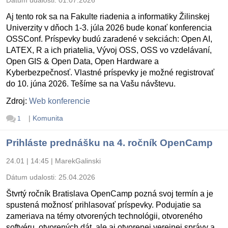
Aj tento rok sa na Fakulte riadenia a informatiky Žilinskej
Univerzity v dňoch 1-3. júla 2026 bude konať konferencia
OSSConf. Príspevky budú zaradené v sekciách: Open AI,
LATEX, R a ich priatelia, Vývoj OSS, OSS vo vzdelávaní,
Open GIS & Open Data, Open Hardware a
Kyberbezpečnosť. Vlastné príspevky je možné registrovať
do 10. júna 2026. Tešíme sa na Vašu návštevu.
Zdroj:
Web konferencie
|
Komunita
1
Prihláste prednášku na 4. ročník OpenCamp
24.01 | 14:45
|
MarekGalinski
Dátum udalosti:
25.04.2026
Štvrtý ročník Bratislava OpenCamp pozná svoj termín a je
spustená možnosť prihlasovať príspevky. Podujatie sa
zameriava na témy otvorených technológii, otvoreného
softvéru, otvorených dát, ale aj otvorenej verejnej správy a