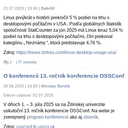
21.07.2025 | 19:40
|
Balin50
Linux prvýkrát v histórii prekročil 5 % podiel na trhu s
desktopovými počítačmi v USA . Podľa globálnych štatistík
spoločnosti StatCounter za jún 2025 má Linux teraz 5,04 %
podiel na trhu s desktopovými počítačmi, čím prekonal
kategóriu „ Neznámy “, ktorá predstavuje 4,76 %.
Zdroj:
https://news.itsfoss.com/linux-desktop-usage-usa/
|
IT novinky
2
O konferencii 13. ročník konferencie OSSConf
26.06.2025 | 16:50
|
Miroslav Bendík
Dátum udalosti:
01.07.2025
V dňoch 1. – 3. júla 2025 sa na Žilinskej univerzite
uskutoční 13. ročník konferencie OSSConf. Na webe je
zverejnený
program konferencie
ako aj
zborník
.
Zdroj:
ossconf.fri.uniza.sk