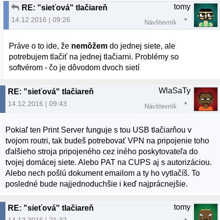
tomy
RE: "sieťová" tlačiareň
14.12.2016 | 09:26
Návštevník
Práve o to ide, že
nemôžem
do jednej siete, ale
potrebujem tlačiť na jednej tlačiarni. Problémy so
softvérom - čo je dôvodom dvoch sietí
WlaSaTy
RE: "sieťová" tlačiareň
14.12.2016 | 09:43
Návštevník
Pokiaľ ten Print Server funguje s tou USB tlačiarňou v
tvojom routri, tak budeš potrebovať VPN na pripojenie toho
ďalšieho stroja pripojeného cez iného poskytovateľa do
tvojej domácej siete. Alebo PAT na CUPS aj s autorizáciou.
Alebo nech pošlú dokument emailom a ty ho vytlačíš. To
posledné bude najjednoduchšie i keď najprácnejšie.
tomy
RE: "sieťová" tlačiareň