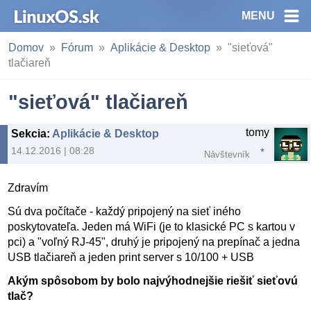
MENU
Domov
Fórum
Aplikácie & Desktop
"sieťová"
tlačiareň
"sieťová" tlačiareň
tomy
Sekcia
:
Aplikácie & Desktop
14.12.2016 | 08:28
Návštevník
Zdravím
Sú dva počítače - každý pripojený na sieť iného
poskytovateľa. Jeden má WiFi (je to klasické PC s kartou v
pci) a "voľný RJ-45", druhý je pripojený na prepínač a jedna
USB tlačiareň a jeden print server s 10/100 + USB
Akým spôsobom by bolo najvýhodnejšie riešiť sieťovú
tlač?