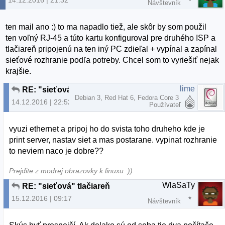
14.12.2016 | 21:32
Návštevník
ten mail ano :) to ma napadlo tiež, ale skôr by som použil
ten voľný RJ-45 a túto kartu konfiguroval pre druhého ISP a
tlačiareň pripojenú na ten iný PC zdieľal + vypínal a zapínal
sieťové rozhranie podľa potreby. Chcel som to vyriešiť nejak
krajšie.
lime
RE: "sieťová" tlačiareň
Debian 3, Red Hat 6, Fedora Core 3
14.12.2016 | 22:52
Používateľ
vyuzi ethernet a pripoj ho do svista toho druheho kde je
print server, nastav siet a mas postarane. vypinat rozhranie
to neviem naco je dobre??
Prejdite z modrej obrazovky k linuxu :))
WlaSaTy
RE: "sieťová" tlačiareň
15.12.2016 | 09:17
Návštevník