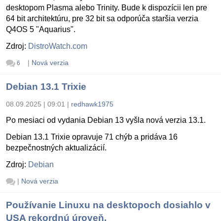
desktopom Plasma alebo Trinity. Bude k dispozícii len pre
64 bit architektúru, pre 32 bit sa odporúča staršia verzia
Q4OS 5 "Aquarius".
Zdroj:
DistroWatch.com
|
Nová verzia
6
Debian 13.1 Trixie
08.09.2025 | 09:01
|
redhawk1975
Po mesiaci od vydania Debian 13 vyšla nová verzia 13.1.
Debian 13.1 Trixie opravuje 71 chýb a pridáva 16
bezpečnostných aktualizácií.
Zdroj:
Debian
|
Nová verzia
Používanie Linuxu na desktopoch dosiahlo v
USA rekordnú úroveň.