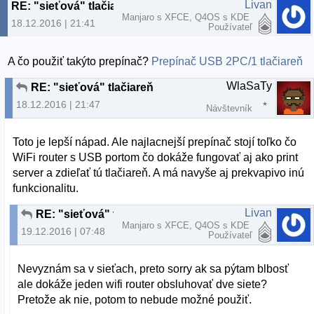
Livan
RE: "sieťová" tlačiareň
Manjaro s XFCE, Q4OS s KDE
18.12.2016 | 21:41
Používateľ
A čo použiť takýto prepínač?
Prepínač USB 2PC/1 tlačiareň
WlaSaTy
RE: "sieťová" tlačiareň
18.12.2016 | 21:47
Návštevník
Toto je lepší nápad. Ale najlacnejší prepínač stojí toľko čo
WiFi router s USB portom čo dokáže fungovať aj ako print
server a zdieľať tú tlačiareň. A má navyše aj prekvapivo inú
funkcionalitu.
Livan
RE: "sieťová" tlačiareň
Manjaro s XFCE, Q4OS s KDE
19.12.2016 | 07:48
Používateľ
Nevyznám sa v sieťach, preto sorry ak sa pýtam blbosť
ale dokáže jeden wifi router obsluhovať dve siete?
Pretože ak nie, potom to nebude možné použiť.