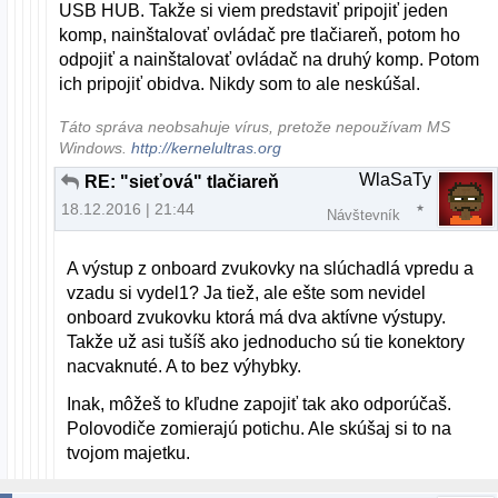
USB HUB. Takže si viem predstaviť pripojiť jeden
komp, nainštalovať ovládač pre tlačiareň, potom ho
odpojiť a nainštalovať ovládač na druhý komp. Potom
ich pripojiť obidva. Nikdy som to ale neskúšal.
Táto správa neobsahuje vírus, pretože nepoužívam MS
Windows.
http://kernelultras.org
WlaSaTy
RE: "sieťová" tlačiareň
18.12.2016 | 21:44
Návštevník
A výstup z onboard zvukovky na slúchadlá vpredu a
vzadu si vydel1? Ja tiež, ale ešte som nevidel
onboard zvukovku ktorá má dva aktívne výstupy.
Takže už asi tušíš ako jednoducho sú tie konektory
nacvaknuté. A to bez výhybky.
Inak, môžeš to kľudne zapojiť tak ako odporúčaš.
Polovodiče zomierajú potichu. Ale skúšaj si to na
tvojom majetku.