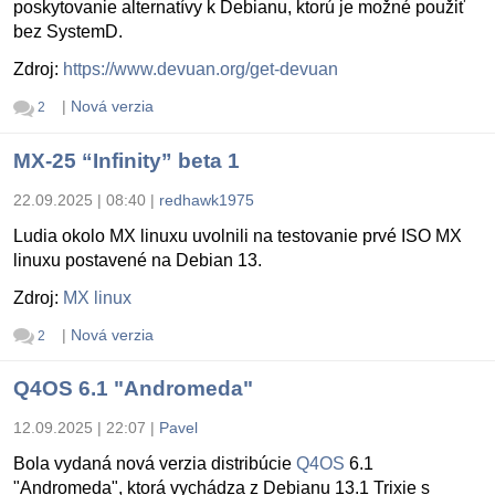
poskytovanie alternatívy k Debianu, ktorú je možné použiť
bez SystemD.
Zdroj:
https://www.devuan.org/get-devuan
|
Nová verzia
2
MX-25 “Infinity” beta 1
22.09.2025 | 08:40
|
redhawk1975
Ludia okolo MX linuxu uvolnili na testovanie prvé ISO MX
linuxu postavené na Debian 13.
Zdroj:
MX linux
|
Nová verzia
2
Q4OS 6.1 "Andromeda"
12.09.2025 | 22:07
|
Pavel
Bola vydaná nová verzia distribúcie
Q4OS
6.1
"Andromeda", ktorá vychádza z Debianu 13.1 Trixie s