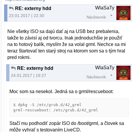
WlaSaTy
RE: externy hdd
23.01.2017 | 22:30
Návštevník
Nie všetky ISO sa dajú dať aj na USB bez prebalenia,
takže to závisí aj od tvorcu. Inak jednoduchšie je použiť
na to hotový balík, myslím že sa volal grml. Nechce sa mi
teraz štartovať ten starý stroj na ktorom som sa s tým hral
pred rokmi.
WlaSaTy
RE: externy hdd
24.01.2017 | 19:27
Návštevník
Moc som sa nesekol. Jedná sa o grml/rescueboot:
$ dpkg -S /etc/grub.d/42_grml 

Stačí mu podhodiť zopár ISO do /boot/grml, a človek sa
môže vyhrať s testovaním LiveCD.