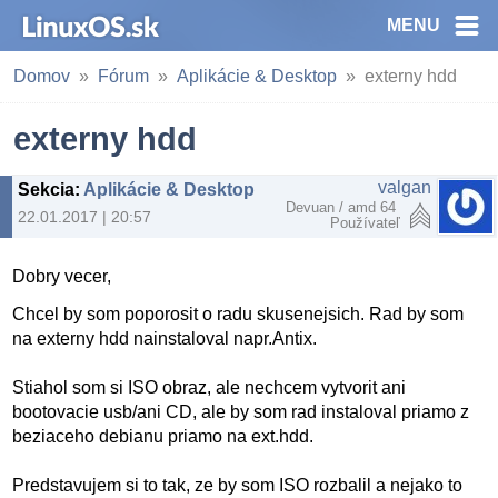
MENU
Domov
Fórum
Aplikácie & Desktop
externy hdd
externy hdd
valgan
Sekcia
:
Aplikácie & Desktop
Devuan / amd 64
22.01.2017 | 20:57
Používateľ
Dobry vecer,
Chcel by som poporosit o radu skusenejsich. Rad by som
na externy hdd nainstaloval napr.Antix.
Stiahol som si ISO obraz, ale nechcem vytvorit ani
bootovacie usb/ani CD, ale by som rad instaloval priamo z
beziaceho debianu priamo na ext.hdd.
Predstavujem si to tak, ze by som ISO rozbalil a nejako to