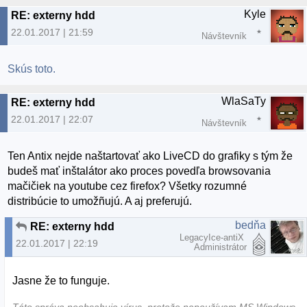
Kyle
RE: externy hdd
22.01.2017 | 21:59
Návštevník
Skús toto.
WlaSaTy
RE: externy hdd
22.01.2017 | 22:07
Návštevník
Ten Antix nejde naštartovať ako LiveCD do grafiky s tým že
budeš mať inštalátor ako proces povedľa browsovania
mačičiek na youtube cez firefox? Všetky rozumné
distribúcie to umožñujú. A aj preferujú.
bedňa
RE: externy hdd
LegacyIce-antiX
22.01.2017 | 22:19
Administrátor
Jasne že to funguje.