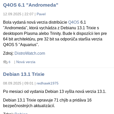
Q4OS 6.1 "Andromeda"
12.09.2025 | 22:07
|
Pavel
Bola vydaná nová verzia distribúcie
Q4OS
6.1
"Andromeda", ktorá vychádza z Debianu 13.1 Trixie s
desktopom Plasma alebo Trinity. Bude k dispozícii len pre
64 bit architektúru, pre 32 bit sa odporúča staršia verzia
Q4OS 5 "Aquarius".
Zdroj:
DistroWatch.com
|
Nová verzia
6
Debian 13.1 Trixie
08.09.2025 | 09:01
|
redhawk1975
Po mesiaci od vydania Debian 13 vyšla nová verzia 13.1.
Debian 13.1 Trixie opravuje 71 chýb a pridáva 16
bezpečnostných aktualizácií.