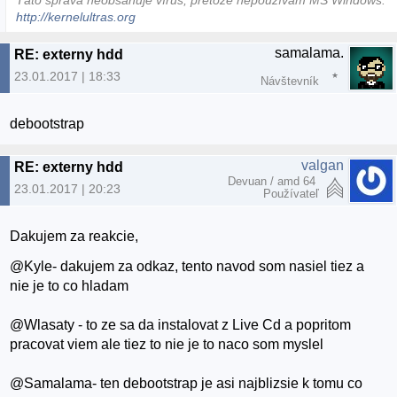
Táto správa neobsahuje vírus, pretože nepoužívam MS Windows.
http://kernelultras.org
samalama.
RE: externy hdd
23.01.2017 | 18:33
Návštevník
debootstrap
valgan
RE: externy hdd
Devuan / amd 64
23.01.2017 | 20:23
Používateľ
Dakujem za reakcie,
@Kyle- dakujem za odkaz, tento navod som nasiel tiez a
nie je to co hladam
@Wlasaty - to ze sa da instalovat z Live Cd a popritom
pracovat viem ale tiez to nie je to naco som myslel
@Samalama- ten debootstrap je asi najblizsie k tomu co