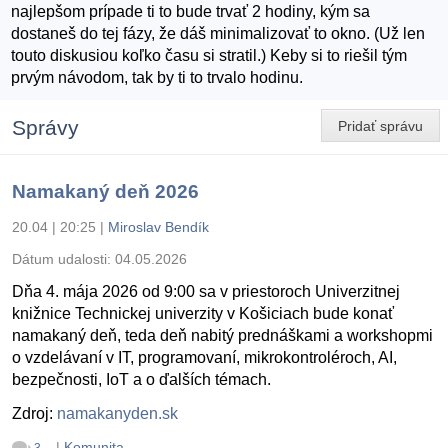
najlepšom prípade ti to bude trvať 2 hodiny, kým sa
dostaneš do tej fázy, že dáš minimalizovať to okno. (Už len
touto diskusiou koľko času si stratil.) Keby si to riešil tým
prvým návodom, tak by ti to trvalo hodinu.
Správy
Pridať správu
Namakaný deň 2026
20.04 | 20:25
|
Miroslav Bendík
Dátum udalosti:
04.05.2026
Dňa 4. mája 2026 od 9:00 sa v priestoroch Univerzitnej
knižnice Technickej univerzity v Košiciach bude konať
namakaný deň, teda deň nabitý prednáškami a workshopmi
o vzdelávaní v IT, programovaní, mikrokontroléroch, AI,
bezpečnosti, IoT a o ďalších témach.
Zdroj:
namakanyden.sk
|
Komunita