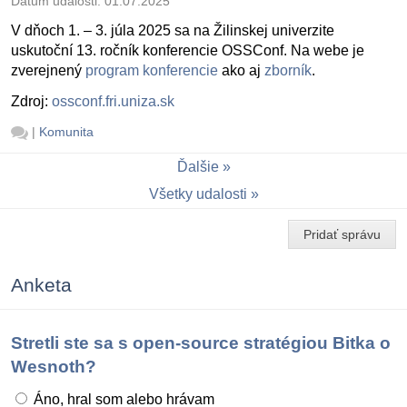
Dátum udalosti:
01.07.2025
V dňoch 1. – 3. júla 2025 sa na Žilinskej univerzite
uskutoční 13. ročník konferencie OSSConf. Na webe je
zverejnený
program konferencie
ako aj
zborník
.
Zdroj:
ossconf.fri.uniza.sk
|
Komunita
Ďalšie
Všetky udalosti
Pridať správu
Anketa
Stretli ste sa s open-source stratégiou Bitka o
Wesnoth?
Áno, hral som alebo hrávam