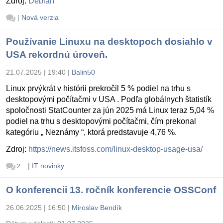
Zdroj:
Debian
|
Nová verzia
Používanie Linuxu na desktopoch dosiahlo v
USA rekordnú úroveň.
21.07.2025 | 19:40
|
Balin50
Linux prvýkrát v histórii prekročil 5 % podiel na trhu s
desktopovými počítačmi v USA . Podľa globálnych štatistík
spoločnosti StatCounter za jún 2025 má Linux teraz 5,04 %
podiel na trhu s desktopovými počítačmi, čím prekonal
kategóriu „ Neznámy “, ktorá predstavuje 4,76 %.
Zdroj:
https://news.itsfoss.com/linux-desktop-usage-usa/
|
IT novinky
2
O konferencii 13. ročník konferencie OSSConf
26.06.2025 | 16:50
|
Miroslav Bendík