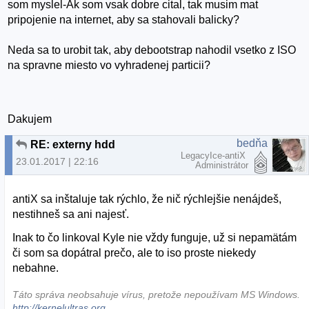
som myslel-Ak som vsak dobre cital, tak musim mat
pripojenie na internet, aby sa stahovali balicky?
Neda sa to urobit tak, aby debootstrap nahodil vsetko z ISO
na spravne miesto vo vyhradenej particii?
Dakujem
bedňa
RE: externy hdd
LegacyIce-antiX
23.01.2017 | 22:16
Administrátor
antiX sa inštaluje tak rýchlo, že nič rýchlejšie nenájdeš,
nestihneš sa ani najesť.
Inak to čo linkoval Kyle nie vždy funguje, už si nepamätám
či som sa dopátral prečo, ale to iso proste niekedy
nebahne.
Táto správa neobsahuje vírus, pretože nepoužívam MS Windows.
http://kernelultras.org