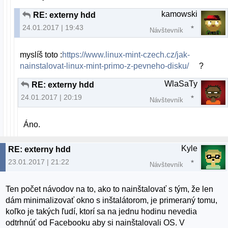
kamowski
RE: externy hdd
24.01.2017 | 19:43
Návštevník
myslíš toto :
https://www.linux-mint-czech.cz/jak-
nainstalovat-linux-mint-primo-z-pevneho-disku/
?
WlaSaTy
RE: externy hdd
24.01.2017 | 20:19
Návštevník
Áno.
Kyle
RE: externy hdd
23.01.2017 | 21:22
Návštevník
Ten počet návodov na to, ako to nainštalovať s tým, že len
dám minimalizovať okno s inštalátorom, je primeraný tomu,
koľko je takých ľudí, ktorí sa na jednu hodinu nevedia
odtrhnúť od Facebooku aby si nainštalovali OS. V