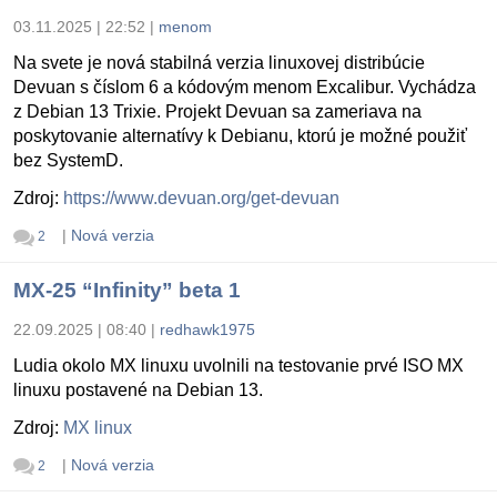
03.11.2025 | 22:52
|
menom
Na svete je nová stabilná verzia linuxovej distribúcie
Devuan s číslom 6 a kódovým menom Excalibur. Vychádza
z Debian 13 Trixie. Projekt Devuan sa zameriava na
poskytovanie alternatívy k Debianu, ktorú je možné použiť
bez SystemD.
Zdroj:
https://www.devuan.org/get-devuan
|
Nová verzia
2
MX-25 “Infinity” beta 1
22.09.2025 | 08:40
|
redhawk1975
Ludia okolo MX linuxu uvolnili na testovanie prvé ISO MX
linuxu postavené na Debian 13.
Zdroj:
MX linux
|
Nová verzia
2