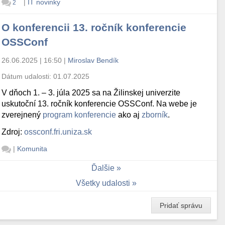
|
IT novinky
2
O konferencii 13. ročník konferencie
OSSConf
26.06.2025 | 16:50
|
Miroslav Bendík
Dátum udalosti:
01.07.2025
V dňoch 1. – 3. júla 2025 sa na Žilinskej univerzite
uskutoční 13. ročník konferencie OSSConf. Na webe je
zverejnený
program konferencie
ako aj
zborník
.
Zdroj:
ossconf.fri.uniza.sk
|
Komunita
Ďalšie
Všetky udalosti
Pridať správu