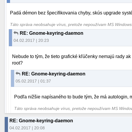
Padá démon bez špecifikovania chyby, skús upgrade systé
Táto správa neobsahuje vírus, pretože nepoužívam MS Window
RE: Gnome-keyring-daemon
04.02.2017 | 20:23
Nebude to tým, že tieto grafické kľúčenky nemajú rady ak
root?
RE: Gnome-keyring-daemon
05.02.2017 | 01:37
Podľa nižšie napísaného to bude tým, že má autologin, m
Táto správa neobsahuje vírus, pretože nepoužívam MS Wind
RE: Gnome-keyring-daemon
04.02.2017 | 20:08