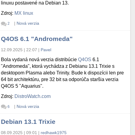
linuxu postavené na Debian 13.
Zdroj:
MX linux
|
Nová verzia
2
Q4OS 6.1 "Andromeda"
12.09.2025 | 22:07
|
Pavel
Bola vydaná nová verzia distribúcie
Q4OS
6.1
"Andromeda", ktorá vychádza z Debianu 13.1 Trixie s
desktopom Plasma alebo Trinity. Bude k dispozícii len pre
64 bit architektúru, pre 32 bit sa odporúča staršia verzia
Q4OS 5 "Aquarius".
Zdroj:
DistroWatch.com
|
Nová verzia
6
Debian 13.1 Trixie
08.09.2025 | 09:01
|
redhawk1975