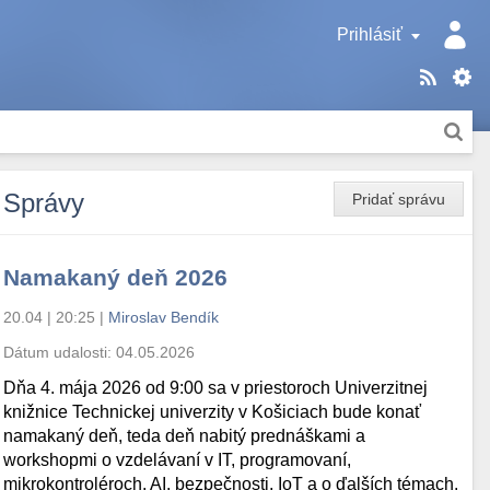
Prihlásiť
Správy
Pridať správu
Namakaný deň 2026
20.04 | 20:25
|
Miroslav Bendík
Dátum udalosti:
04.05.2026
Dňa 4. mája 2026 od 9:00 sa v priestoroch Univerzitnej
knižnice Technickej univerzity v Košiciach bude konať
namakaný deň, teda deň nabitý prednáškami a
workshopmi o vzdelávaní v IT, programovaní,
mikrokontroléroch, AI, bezpečnosti, IoT a o ďalších témach.