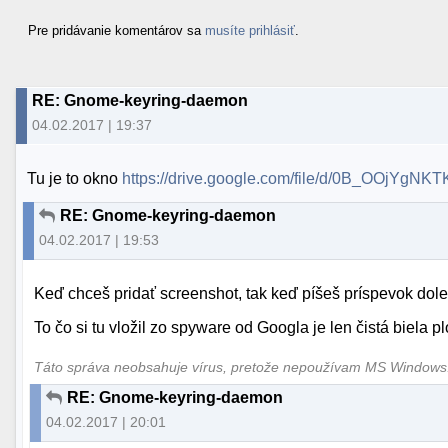
Pre pridávanie komentárov sa
musíte prihlásiť
.
RE: Gnome-keyring-daemon
04.02.2017 | 19:37
Tu je to okno
https://drive.google.com/file/d/0B_OOjYg
RE: Gnome-keyring-daemon
04.02.2017 | 19:53
Keď chceš pridať screenshot, tak keď píšeš príspevok dole 
To čo si tu vložil zo spyware od Googla je len čistá biela p
Táto správa neobsahuje vírus, pretože nepoužívam MS Window
RE: Gnome-keyring-daemon
04.02.2017 | 20:01