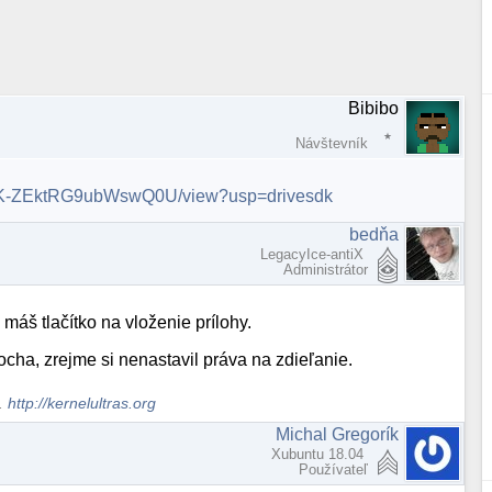
Bibibo
Návštevník
NKTK-ZEktRG9ubWswQ0U/view?usp=drivesdk
bedňa
LegacyIce-antiX
Administrátor
máš tlačítko na vloženie prílohy.
locha, zrejme si nenastavil práva na zdieľanie.
s.
http://kernelultras.org
Michal Gregorík
Xubuntu 18.04
Používateľ