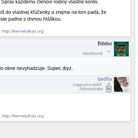
 Sprav každému členovi rodiny vlastné konto.
siš do vlastnej kľúčenky a zrejme na tom padá, že
oste padne s divnou hláškou.
s.
http://kernelultras.org
Bibibo
Návštevník
 to okne nevyhadzuje. Super, diyz.
bedňa
LegacyIce-antiX
Administrátor
s.
http://kernelultras.org