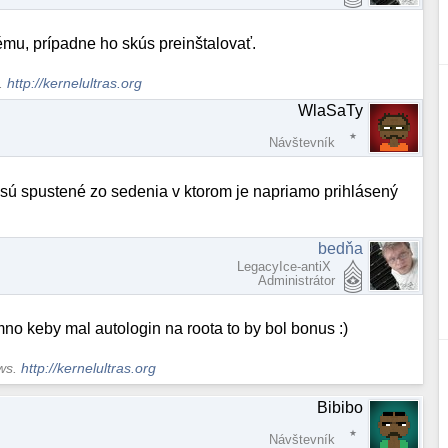
mu, prípadne ho skús preinštalovať.
s.
http://kernelultras.org
WlaSaTy
Návštevník
 sú spustené zo sedenia v ktorom je napriamo prihlásený
bedňa
LegacyIce-antiX
Administrátor
no keby mal autologin na roota to by bol bonus :)
ows.
http://kernelultras.org
Bibibo
Návštevník