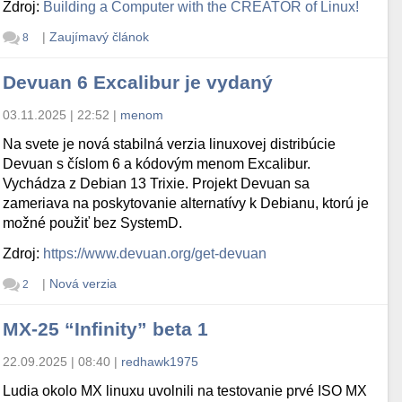
Zdroj:
Building a Computer with the CREATOR of Linux!
|
Zaujímavý článok
8
Devuan 6 Excalibur je vydaný
03.11.2025 | 22:52
|
menom
Na svete je nová stabilná verzia linuxovej distribúcie
Devuan s číslom 6 a kódovým menom Excalibur.
Vychádza z Debian 13 Trixie. Projekt Devuan sa
zameriava na poskytovanie alternatívy k Debianu, ktorú je
možné použiť bez SystemD.
Zdroj:
https://www.devuan.org/get-devuan
|
Nová verzia
2
MX-25 “Infinity” beta 1
22.09.2025 | 08:40
|
redhawk1975
Ludia okolo MX linuxu uvolnili na testovanie prvé ISO MX