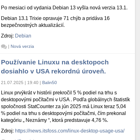
Po mesiaci od vydania Debian 13 vyšla nová verzia 13.1.
Debian 13.1 Trixie opravuje 71 chýb a pridáva 16
bezpečnostných aktualizácií.
Zdroj:
Debian
|
Nová verzia
Používanie Linuxu na desktopoch
dosiahlo v USA rekordnú úroveň.
21.07.2025 | 19:40
|
Balin50
Linux prvýkrát v histórii prekročil 5 % podiel na trhu s
desktopovými počítačmi v USA . Podľa globálnych štatistík
spoločnosti StatCounter za jún 2025 má Linux teraz 5,04
% podiel na trhu s desktopovými počítačmi, čím prekonal
kategóriu „ Neznámy “, ktorá predstavuje 4,76 %.
Zdroj:
https://news.itsfoss.com/linux-desktop-usage-usa/