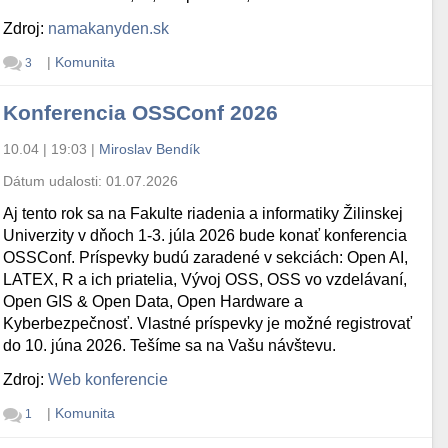
Zdroj:
namakanyden.sk
|
Komunita
3
Konferencia OSSConf 2026
10.04 | 19:03
|
Miroslav Bendík
Dátum udalosti:
01.07.2026
Aj tento rok sa na Fakulte riadenia a informatiky Žilinskej
Univerzity v dňoch 1-3. júla 2026 bude konať konferencia
OSSConf. Príspevky budú zaradené v sekciách: Open AI,
LATEX, R a ich priatelia, Vývoj OSS, OSS vo vzdelávaní,
Open GIS & Open Data, Open Hardware a
Kyberbezpečnosť. Vlastné príspevky je možné registrovať
do 10. júna 2026. Tešíme sa na Vašu návštevu.
Zdroj:
Web konferencie
|
Komunita
1