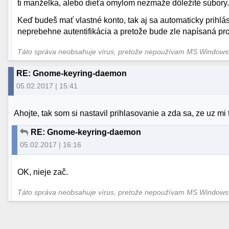
ti manželka, alebo dieťa omylom nezmaže dôležité súbory.
Keď budeš mať vlastné konto, tak aj sa automaticky prihlá
neprebehne autentifikácia a pretože bude zle napísaná pr
Táto správa neobsahuje vírus, pretože nepoužívam MS Window
RE: Gnome-keyring-daemon
05.02.2017 | 15:41
Ahojte, tak som si nastavil prihlasovanie a zda sa, ze uz mi
RE: Gnome-keyring-daemon
05.02.2017 | 16:16
OK, nieje zač.
Táto správa neobsahuje vírus, pretože nepoužívam MS Window