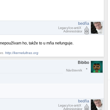
bedňa
LegacyIce-antiX
Administrátor
 nepoužívam ho, takže to u mňa nefunguje.
ows.
http://kernelultras.org
Bibibo
Návštevník
bedňa
LegacyIce-antiX
Administrátor