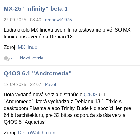
MX-25 “Infinity” beta 1
22.09.2025 | 08:40
|
redhawk1975
Ludia okolo MX linuxu uvolnili na testovanie prvé ISO MX
linuxu postavené na Debian 13.
Zdroj:
MX linux
|
Nová verzia
2
Q4OS 6.1 "Andromeda"
12.09.2025 | 22:07
|
Pavel
Bola vydaná nová verzia distribúcie
Q4OS
6.1
"Andromeda", ktorá vychádza z Debianu 13.1 Trixie s
desktopom Plasma alebo Trinity. Bude k dispozícii len pre
64 bit architektúru, pre 32 bit sa odporúča staršia verzia
Q4OS 5 "Aquarius".
Zdroj:
DistroWatch.com