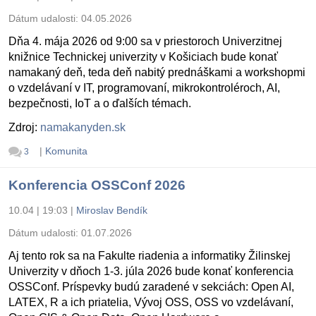
Dátum udalosti:
04.05.2026
Dňa 4. mája 2026 od 9:00 sa v priestoroch Univerzitnej
knižnice Technickej univerzity v Košiciach bude konať
namakaný deň, teda deň nabitý prednáškami a workshopmi
o vzdelávaní v IT, programovaní, mikrokontroléroch, AI,
bezpečnosti, IoT a o ďalších témach.
Zdroj:
namakanyden.sk
|
Komunita
3
Konferencia OSSConf 2026
10.04 | 19:03
|
Miroslav Bendík
Dátum udalosti:
01.07.2026
Aj tento rok sa na Fakulte riadenia a informatiky Žilinskej
Univerzity v dňoch 1-3. júla 2026 bude konať konferencia
OSSConf. Príspevky budú zaradené v sekciách: Open AI,
LATEX, R a ich priatelia, Vývoj OSS, OSS vo vzdelávaní,