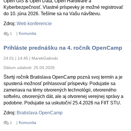
Open GIS & Open Data, Open Hardware a
Kyberbezpečnosť. Vlastné príspevky je možné registrovať
do 10. júna 2026. Tešíme sa na Vašu návštevu.
Zdroj:
Web konferencie
|
Komunita
1
Prihláste prednášku na 4. ročník OpenCamp
24.01 | 14:45
|
MarekGalinski
Dátum udalosti:
25.04.2026
Štvrtý ročník Bratislava OpenCamp pozná svoj termín a je
spustená možnosť prihlasovať príspevky. Podujatie sa
zameriava na témy otvorených technológii, otvoreného
softvéru, otvorených dát, ale aj otvorenej verejnej správy a
podobne. Podujatie sa uskutoční 25.4.2026 na FIIT STU.
Zdroj:
Bratislava OpenCamp
|
Komunita
1