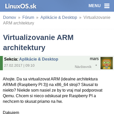
MENU
Domov
Fórum
Aplikácie & Desktop
Virtualizovanie
ARM architektury
Virtualizovanie ARM
architektury
mars
Sekcia
:
Aplikácie & Desktop
27.02.2017 | 09:10
Návštevník
Ahojte. Da sa virtualizovat ARM (idealne architektura
ARMv8 (Raspberry PI 3)) na x86_64 stroji? Skusal to
niekto? Niekde som nasiel ze by to vraj mal podporovat
Qemu. Chcem si nieco odskusat pre Raspberry PI a
nechcem to skusat priamo na hw.
Dakujem