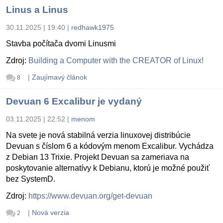
Linus a Linus
30.11.2025 | 19:40
|
redhawk1975
Stavba počítača dvomi Linusmi
Zdroj:
Building a Computer with the CREATOR of Linux!
|
Zaujímavý článok
8
Devuan 6 Excalibur je vydaný
03.11.2025 | 22:52
|
menom
Na svete je nová stabilná verzia linuxovej distribúcie
Devuan s číslom 6 a kódovým menom Excalibur. Vychádza
z Debian 13 Trixie. Projekt Devuan sa zameriava na
poskytovanie alternatívy k Debianu, ktorú je možné použiť
bez SystemD.
Zdroj:
https://www.devuan.org/get-devuan
|
Nová verzia
2