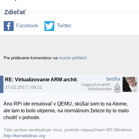
Zdieľať
Facebook
Twitter
Pre pridávanie komentárov sa
musíte prihlásiť
.
bedňa
RE: Virtualizovanie ARM architektury
LegacyIce-antiX
27.02.2017 | 09:21
Administrátor
Áno RPi ide emulovať v QEMU, skúšal som to na Atome,
ale tam to bolo utrpenie, na normálnom železe by to malo
chodiť v pohode.
Táto správa neobsahuje vírus, pretože nepoužívam MS Windows.
http://kernelultras.org