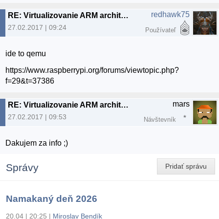
redhawk75
RE: Virtualizovanie ARM architektury
27.02.2017 | 09:24
Používateľ
ide to qemu
https://www.raspberrypi.org/forums/viewtopic.php?
f=29&t=37386
mars
RE: Virtualizovanie ARM architektury
27.02.2017 | 09:53
Návštevník
Dakujem za info ;)
Správy
Pridať správu
Namakaný deň 2026
20.04 | 20:25
|
Miroslav Bendík