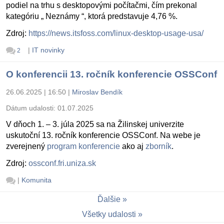
podiel na trhu s desktopovými počítačmi, čím prekonal
kategóriu „ Neznámy “, ktorá predstavuje 4,76 %.
Zdroj:
https://news.itsfoss.com/linux-desktop-usage-usa/
|
IT novinky
2
O konferencii 13. ročník konferencie OSSConf
26.06.2025 | 16:50
|
Miroslav Bendík
Dátum udalosti:
01.07.2025
V dňoch 1. – 3. júla 2025 sa na Žilinskej univerzite
uskutoční 13. ročník konferencie OSSConf. Na webe je
zverejnený
program konferencie
ako aj
zborník
.
Zdroj:
ossconf.fri.uniza.sk
|
Komunita
Ďalšie
Všetky udalosti