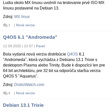
Ludia okolo MX linuxu uvolnili na testovanie prvé ISO MX
linuxu postavené na Debian 13.
Zdroj:
MX linux
|
Nová verzia
2
Q4OS 6.1 "Andromeda"
12.09.2025 | 22:07
|
Pavel
Bola vydaná nová verzia distribúcie
Q4OS
6.1
"Andromeda", ktorá vychádza z Debianu 13.1 Trixie s
desktopom Plasma alebo Trinity. Bude k dispozícii len pre
64 bit architektúru, pre 32 bit sa odporúča staršia verzia
Q4OS 5 "Aquarius".
Zdroj:
DistroWatch.com
|
Nová verzia
6
Debian 13.1 Trixie