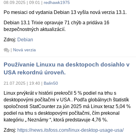
08.09.2025 | 09:01
|
redhawk1975
Po mesiaci od vydania Debian 13 vyšla nová verzia 13.1.
Debian 13.1 Trixie opravuje 71 chýb a pridáva 16
bezpečnostných aktualizácií.
Zdroj:
Debian
|
Nová verzia
Používanie Linuxu na desktopoch dosiahlo v
USA rekordnú úroveň.
21.07.2025 | 19:40
|
Balin50
Linux prvýkrát v histórii prekročil 5 % podiel na trhu s
desktopovými počítačmi v USA . Podľa globálnych štatistík
spoločnosti StatCounter za jún 2025 má Linux teraz 5,04 %
podiel na trhu s desktopovými počítačmi, čím prekonal
kategóriu „ Neznámy “, ktorá predstavuje 4,76 %.
Zdroj:
https://news.itsfoss.com/linux-desktop-usage-usa/