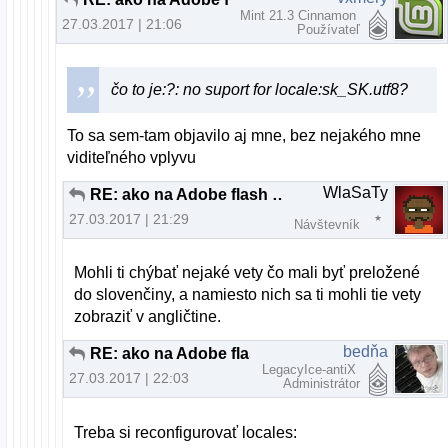
Mint 21.3 Cinnamon
27.03.2017 | 21:06
Používateľ
čo to je:?: no suport for locale:sk_SK.utf8?
To sa sem-tam objavilo aj mne, bez nejakého mne
viditeľného vplyvu
WlaSaTy
RE: ako na Adobe flash player
27.03.2017 | 21:29
Návštevník
Mohli ti chýbať nejaké vety čo mali byť preložené
do slovenčiny, a namiesto nich sa ti mohli tie vety
zobraziť v angličtine.
bedňa
RE: ako na Adobe flash player
LegacyIce-antiX
27.03.2017 | 22:03
Administrátor
Treba si reconfigurovať locales: