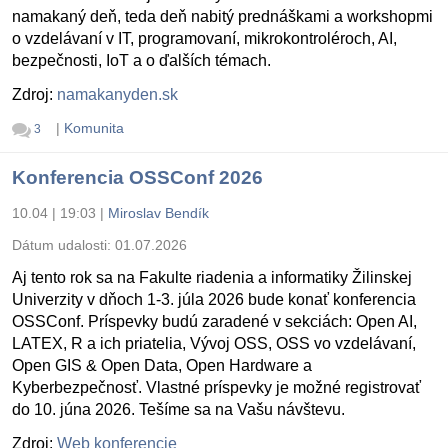
namakaný deň, teda deň nabitý prednáškami a workshopmi
o vzdelávaní v IT, programovaní, mikrokontroléroch, AI,
bezpečnosti, IoT a o ďalších témach.
Zdroj:
namakanyden.sk
|
Komunita
3
Konferencia OSSConf 2026
10.04 | 19:03
|
Miroslav Bendík
Dátum udalosti:
01.07.2026
Aj tento rok sa na Fakulte riadenia a informatiky Žilinskej
Univerzity v dňoch 1-3. júla 2026 bude konať konferencia
OSSConf. Príspevky budú zaradené v sekciách: Open AI,
LATEX, R a ich priatelia, Vývoj OSS, OSS vo vzdelávaní,
Open GIS & Open Data, Open Hardware a
Kyberbezpečnosť. Vlastné príspevky je možné registrovať
do 10. júna 2026. Tešíme sa na Vašu návštevu.
Zdroj:
Web konferencie