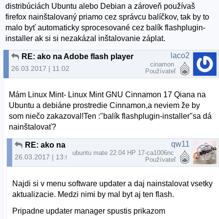
distribúciách Ubuntu alebo Debian a zároveň používaš
firefox nainštalovaný priamo cez správcu balíčkov, tak by to
malo byť automaticky sprocesované cez balík flashplugin-
installer ak si si nezakázal inštalovanie záplat.
laco2
RE: ako na Adobe flash player
cinamon
26.03.2017 | 11:02
Používateľ
Mám Linux Mint- Linux Mint GNU Cinnamon 17 Qiana na
Ubuntu a debiáne prostredie Cinnamon,a neviem že by
som niečo zakazoval!Ten :"balík flashplugin-installer"sa dá
nainštalovať?
qw11
RE: ako na Adobe flash player
ubuntu mate 22.04 HP 17-ca1006nc
26.03.2017 | 13:02
Používateľ
Najdi si v menu software updater a daj nainstalovat vsetky
aktualizacie. Medzi nimi by mal byt aj ten flash.
Pripadne updater manager spustis prikazom