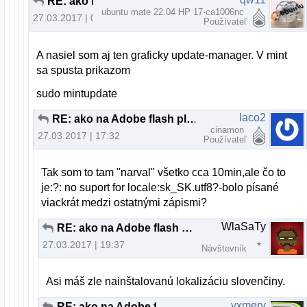
RE: ako na Adobe flash player
ubuntu mate 22.04 HP 17-ca1006nc
27.03.2017 | 09:44
Používateľ
A nasiel som aj ten graficky update-manager. V mint
sa spusta prikazom
sudo mintupdate
laco2
RE: ako na Adobe flash player
cinamon
27.03.2017 | 17:32
Používateľ
Tak som to tam "narval" všetko cca 10min,ale čo to
je:?: no suport for locale:sk_SK.utf8?-bolo písané
viackrát medzi ostatnými zápismi?
WlaSaTy
RE: ako na Adobe flash player
27.03.2017 | 19:37
Návštevník
Asi máš zle nainštalovanú lokalizáciu slovenčiny.
vxmery
RE: ako na Adobe flash player