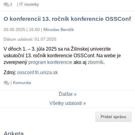
|
IT novinky
2
O konferencii 13. ročník konferencie OSSConf
26.06.2025 | 16:50
|
Miroslav Bendík
Dátum udalosti:
01.07.2025
V dňoch 1. – 3. júla 2025 sa na Žilinskej univerzite
uskutoční 13. ročník konferencie OSSConf. Na webe je
zverejnený
program konferencie
ako aj
zborník
.
Zdroj:
ossconf.fri.uniza.sk
|
Komunita
Ďalšie
Všetky udalosti
Pridať správu
Anketa