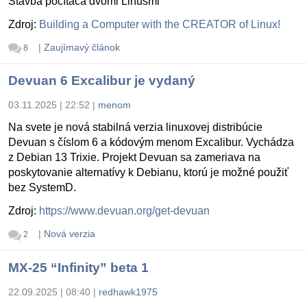
Stavba počítača dvomi Linusmi
Zdroj:
Building a Computer with the CREATOR of Linux!
|
Zaujímavý článok
8
Devuan 6 Excalibur je vydaný
03.11.2025 | 22:52
|
menom
Na svete je nová stabilná verzia linuxovej distribúcie
Devuan s číslom 6 a kódovým menom Excalibur. Vychádza
z Debian 13 Trixie. Projekt Devuan sa zameriava na
poskytovanie alternatívy k Debianu, ktorú je možné použiť
bez SystemD.
Zdroj:
https://www.devuan.org/get-devuan
|
Nová verzia
2
MX-25 “Infinity” beta 1
22.09.2025 | 08:40
|
redhawk1975