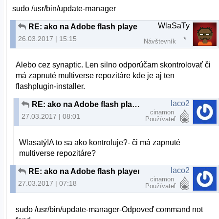
sudo /usr/bin/update-manager
WlaSaTy
RE: ako na Adobe flash player
26.03.2017 | 15:15
Návštevník
Alebo cez synaptic. Len silno odporúčam skontrolovať či
má zapnuté multiverse repozitáre kde je aj ten
flashplugin-installer.
laco2
RE: ako na Adobe flash player
cinamon
27.03.2017 | 08:01
Používateľ
Wlasatý!A to sa ako kontroluje?- či má zapnuté
multiverse repozitáre?
laco2
RE: ako na Adobe flash player
cinamon
27.03.2017 | 07:18
Používateľ
sudo /usr/bin/update-manager-Odpoveď command not