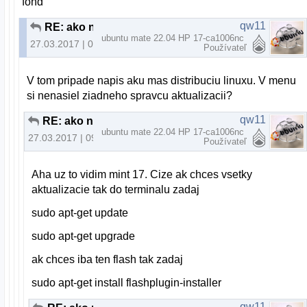
fond
qw11
RE: ako na Adobe flash player
ubuntu mate 22.04 HP 17-ca1006nc
27.03.2017 | 09:11
Používateľ
V tom pripade napis aku mas distribuciu linuxu. V menu
si nenasiel ziadneho spravcu aktualizacii?
qw11
RE: ako na Adobe flash player
ubuntu mate 22.04 HP 17-ca1006nc
27.03.2017 | 09:37
Používateľ
Aha uz to vidim mint 17. Cize ak chces vsetky
aktualizacie tak do terminalu zadaj
sudo apt-get update
sudo apt-get upgrade
ak chces iba ten flash tak zadaj
sudo apt-get install flashplugin-installer
qw11