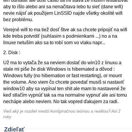
len odhlasiť ale dosť často sa mi stava že musim reštartovať
aby to išlo alebo ani sa nenačitava lebo tu sieť (dane wifi)
nevie nájsť ak použijem LinSSID najde všetky okolité wifi
bez problému.
Verejné wifi to ma tiež dosť štve ak sa chcete pripojiť na wifi
kde treba potvrdiť (suhlasim s podmienkami ...) no a na
linuxe netuším ako sa to robí som vo vlaku napr...
2. Disk :
Už ma to vytača že sa neviem dostať do win10 z linuxu a
stale mi piše že disk Windows is hibernated a dôvod :
Windows fully (no hibernation or fast restarting), or mount
the volume. Ano viem čo chcete povedať musiš si nastaviť
window10 aby sa vypínal ten shit ale mam to nastavené že
keď stlačím vypnúť tak sa ma normalne vypnuť ale asi tomu
nechápe alebo neviem. No tak vopred ďakujem za radi.
Vieš aký je rozdiel medzi konšpiračnou teóriou a realitou? Asi 2
roky
Zdieľať