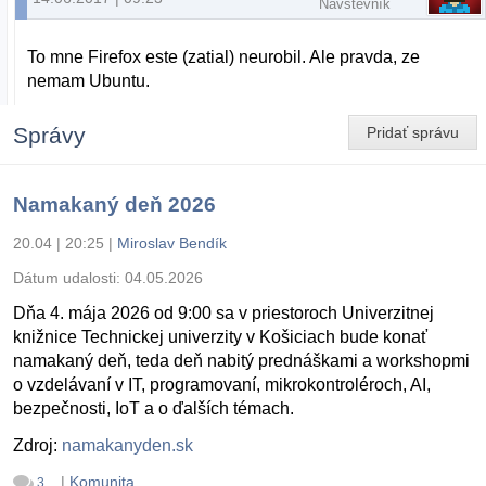
Návštevník
To mne Firefox este (zatial) neurobil. Ale pravda, ze
nemam Ubuntu.
Správy
Pridať správu
Namakaný deň 2026
20.04 | 20:25
|
Miroslav Bendík
Dátum udalosti:
04.05.2026
Dňa 4. mája 2026 od 9:00 sa v priestoroch Univerzitnej
knižnice Technickej univerzity v Košiciach bude konať
namakaný deň, teda deň nabitý prednáškami a workshopmi
o vzdelávaní v IT, programovaní, mikrokontroléroch, AI,
bezpečnosti, IoT a o ďalších témach.
Zdroj:
namakanyden.sk
|
Komunita
3