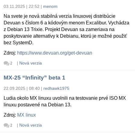
03.11.2025 | 22:52
|
menom
Na svete je nová stabilná verzia linuxovej distribúcie
Devuan s číslom 6 a kódovým menom Excalibur. Vychádza
z Debian 13 Trixie. Projekt Devuan sa zameriava na
poskytovanie alternatívy k Debianu, ktorú je možné použiť
bez SystemD.
Zdroj:
https://www.devuan.org/get-devuan
|
Nová verzia
2
MX-25 “Infinity” beta 1
22.09.2025 | 08:40
|
redhawk1975
Ludia okolo MX linuxu uvolnili na testovanie prvé ISO MX
linuxu postavené na Debian 13.
Zdroj:
MX linux
|
Nová verzia
2