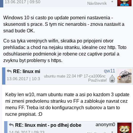
13.06.2017 | 09:50
Návštevník
Windows 10 si casto po update pomeni nastavenia -
skusenosti s prace. S tym nic nenarobis - znova nastavit a
snad bude OK.
Co sa tyka verejnych wifin, skratka po pripojeni otvor
prehliadac a chod na nejaku stranku, idealne cez http. Toto
odsuhlasenie podmienok je robene cez captive portal a
zvyknu byt problemy s https.
qw11
RE: linux mint - po dlhej dobe
ubuntu mate 22.04 HP 17-ca1006nc
13.06.2017 | 10:37
Používateľ
Keby len w10, mam ubuntu mate a asi po kazdom 3 update
mi zmeni predvolenu stranku vo FF a zablokuje navrat cez
menu FF. Treba ist do konfiguracnych suborov a tam to
rucne prepisat. :D
anonym0
RE: linux mint - po dlhej dobe
14.06.2017 | 09:23