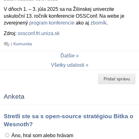
V dňoch 1. – 3. júla 2025 sa na Žilinskej univerzite
uskutoční 13. ročník konferencie OSSConf. Na webe je
zverejnený
program konferencie
ako aj
zborník
.
Zdroj:
ossconf.fri.uniza.sk
|
Komunita
Ďalšie
Všetky udalosti
Pridať správu
Anketa
Stretli ste sa s open-source stratégiou Bitka o
Wesnoth?
Áno, hral som alebo hrávam