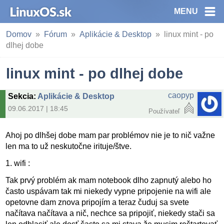
MENU
Domov
Fórum
Aplikácie & Desktop
linux mint - po
dlhej dobe
linux mint - po dlhej dobe
caopyp
Sekcia
:
Aplikácie & Desktop
09.06.2017 | 18:45
Používateľ
Ahoj po dlhšej dobe mam par problémov nie je to nič važne
len ma to už neskutočne irituje/štve.
1. wifi :
Tak prvý problém ak mam notebook dlho zapnutý alebo ho
často uspávam tak mi niekedy vypne pripojenie na wifi ale
opetovne dam znova pripojím a teraz čuduj sa svete
načítava načítava a nič, nechce sa pripojiť, niekedy stači sa