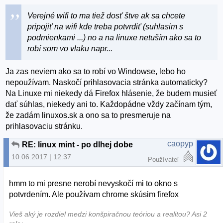
Verejné wifi to ma tiež dosť štve ak sa chcete
pripojiť na wifi kde treba potvrdiť (suhlasim s
podmienkami ...) no a na linuxe netuším ako sa to
robí som vo vlaku napr...
Ja zas neviem ako sa to robí vo Windowse, lebo ho
nepoužívam. Naskočí prihlasovacia stránka automaticky?
Na Linuxe mi niekedy dá Firefox hlásenie, že budem musieť
dať súhlas, niekedy ani to. Každopádne vždy začínam tým,
že zadám linuxos.sk a ono sa to presmeruje na
prihlasovaciu stránku.
caopyp
RE: linux mint - po dlhej dobe
10.06.2017 | 12:37
Používateľ
hmm to mi presne nerobí nevyskočí mi to okno s
potvrdením. Ale používam chrome skúsim firefox
Vieš aký je rozdiel medzi konšpiračnou teóriou a realitou? Asi 2