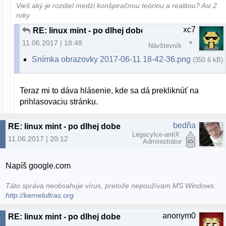
Vieš aký je rozdiel medzi konšpiračnou teóriou a realitou? Asi 2
roky
xc7
RE: linux mint - po dlhej dobe
11.06.2017 | 18:48
Návštevník
Snímka obrazovky 2017-06-11 18-42-36.png
(350.6 kB)
Teraz mi to dáva hlásenie, kde sa dá prekliknúť na
prihlasovaciu stránku.
bedňa
RE: linux mint - po dlhej dobe
LegacyIce-antiX
11.06.2017 | 20:12
Administrátor
Napíš google.com
Táto správa neobsahuje vírus, pretože nepoužívam MS Windows.
http://kernelultras.org
anonym0
RE: linux mint - po dlhej dobe