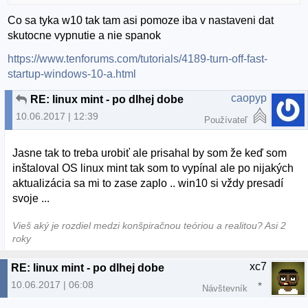
Co sa tyka w10 tak tam asi pomoze iba v nastaveni dat
skutocne vypnutie a nie spanok
https://www.tenforums.com/tutorials/4189-turn-off-fast-
startup-windows-10-a.html
caopyp
RE: linux mint - po dlhej dobe
10.06.2017 | 12:39
Používateľ
Jasne tak to treba urobiť ale prisahal by som že keď som
inštaloval OS linux mint tak som to vypínal ale po nijakých
aktualizácia sa mi to zase zaplo .. win10 si vždy presadí
svoje ...
Vieš aký je rozdiel medzi konšpiračnou teóriou a realitou? Asi 2
roky
xc7
RE: linux mint - po dlhej dobe
10.06.2017 | 06:08
Návštevník