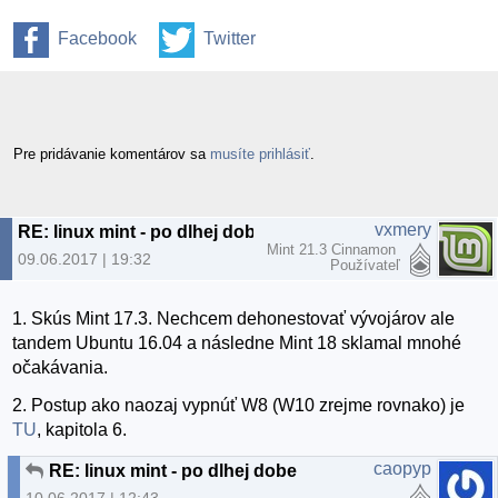
Facebook
Twitter
Pre pridávanie komentárov sa
musíte prihlásiť
.
vxmery
RE: linux mint - po dlhej dobe
Mint 21.3 Cinnamon
09.06.2017 | 19:32
Používateľ
1. Skús Mint 17.3. Nechcem dehonestovať vývojárov ale
tandem Ubuntu 16.04 a následne Mint 18 sklamal mnohé
očakávania.
2. Postup ako naozaj vypnúť W8 (W10 zrejme rovnako) je
TU
, kapitola 6.
caopyp
RE: linux mint - po dlhej dobe