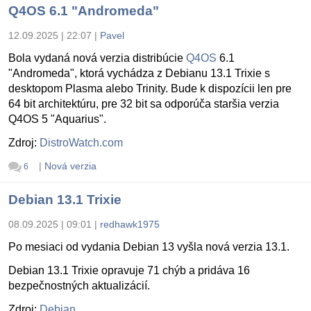
Q4OS 6.1 "Andromeda"
12.09.2025 | 22:07
|
Pavel
Bola vydaná nová verzia distribúcie
Q4OS
6.1
"Andromeda", ktorá vychádza z Debianu 13.1 Trixie s
desktopom Plasma alebo Trinity. Bude k dispozícii len pre
64 bit architektúru, pre 32 bit sa odporúča staršia verzia
Q4OS 5 "Aquarius".
Zdroj:
DistroWatch.com
|
Nová verzia
6
Debian 13.1 Trixie
08.09.2025 | 09:01
|
redhawk1975
Po mesiaci od vydania Debian 13 vyšla nová verzia 13.1.
Debian 13.1 Trixie opravuje 71 chýb a pridáva 16
bezpečnostných aktualizácií.
Zdroj:
Debian