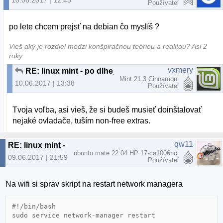
10.06.2017 | 12:43
Používateľ
po lete chcem prejsť na debian čo myslíš ?
Vieš aký je rozdiel medzi konšpiračnou teóriou a realitou? Asi 2
roky
vxmery
RE: linux mint - po dlhej dobe
Mint 21.3 Cinnamon
10.06.2017 | 13:38
Používateľ
Tvoja voľba, asi vieš, že si budeš musieť doinštalovať
nejaké ovladače, tuším non-free extras.
qw11
RE: linux mint - po dlhej dobe
ubuntu mate 22.04 HP 17-ca1006nc
09.06.2017 | 21:59
Používateľ
Na wifi si sprav skript na restart network managera
#!/bin/bash

sudo service network-manager restart