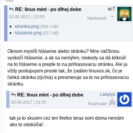
roky
xc7
RE: linux mint - po dlhej dobe
10.06.2017 | 13:03
Návštevník
stranka.png
(310.1 kB)
hlasenie.png
(53.7 kB)
Oknom myslíš hlásenie alebo stránku? Mne väčšinou
vyskočí hlásenie, a ak sa nemýlim, niekedy sa dá kliknúť
na to hlásenie a prejde to na prihlasovaciu stránku. Ale ja
vždy postupujem proste tak, že zadám linuxos.sk, čo je
ľahká stránka (rýchla) a presmeruje sa to na prihlasovaciu
stránku.
caopyp
RE: linux mint - po dlhej dobe
10.06.2017 | 22:37
Používateľ
tak ja to skusim cez ten firefox teraz som doma nemám
ako to odskúšať.