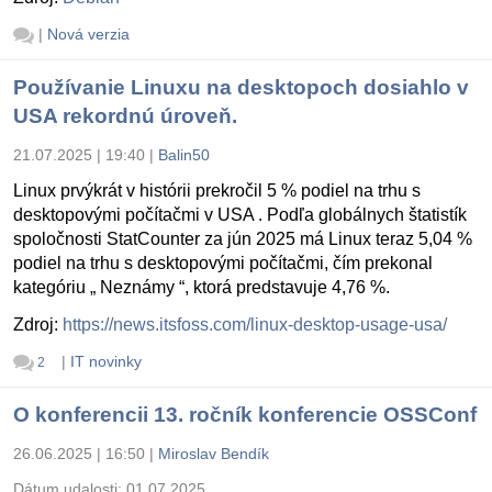
|
Nová verzia
Používanie Linuxu na desktopoch dosiahlo v
USA rekordnú úroveň.
21.07.2025 | 19:40
|
Balin50
Linux prvýkrát v histórii prekročil 5 % podiel na trhu s
desktopovými počítačmi v USA . Podľa globálnych štatistík
spoločnosti StatCounter za jún 2025 má Linux teraz 5,04 %
podiel na trhu s desktopovými počítačmi, čím prekonal
kategóriu „ Neznámy “, ktorá predstavuje 4,76 %.
Zdroj:
https://news.itsfoss.com/linux-desktop-usage-usa/
|
IT novinky
2
O konferencii 13. ročník konferencie OSSConf
26.06.2025 | 16:50
|
Miroslav Bendík
Dátum udalosti:
01.07.2025