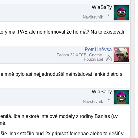
WlaSaTy
Návštevník
torý mal PAE ale neinformoval že ho má? Na to existovali
Petr Hněvsa
Fedora 32 XFCE, Gnome
Používateľ
e mně bylo asi nejjednodušší nainstalovat lehké distro s
WlaSaTy
Návštevník
tiá. Iba niektoré intelové modely z rodiny Banias (r.v.
né.
šie. Inak stačilo buď 2x pripísať forcepae alebo to riešiť v