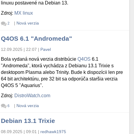
linuxu postavené na Debian 13.
Zdroj:
MX linux
|
Nová verzia
2
Q4OS 6.1 "Andromeda"
12.09.2025 | 22:07
|
Pavel
Bola vydaná nová verzia distribúcie
Q4OS
6.1
"Andromeda", ktorá vychádza z Debianu 13.1 Trixie s
desktopom Plasma alebo Trinity. Bude k dispozícii len pre
64 bit architektúru, pre 32 bit sa odporúča staršia verzia
Q4OS 5 "Aquarius".
Zdroj:
DistroWatch.com
|
Nová verzia
6
Debian 13.1 Trixie
08.09.2025 | 09:01
|
redhawk1975