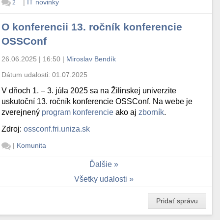
|
IT novinky
2
O konferencii 13. ročník konferencie
OSSConf
26.06.2025 | 16:50
|
Miroslav Bendík
Dátum udalosti:
01.07.2025
V dňoch 1. – 3. júla 2025 sa na Žilinskej univerzite
uskutoční 13. ročník konferencie OSSConf. Na webe je
zverejnený
program konferencie
ako aj
zborník
.
Zdroj:
ossconf.fri.uniza.sk
|
Komunita
Ďalšie
Všetky udalosti
Pridať správu