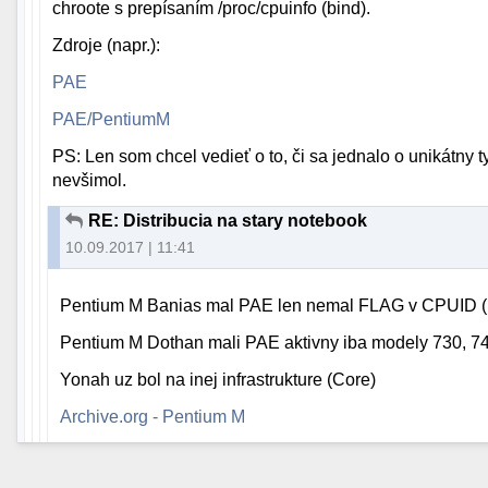
chroote s prepísaním /proc/cpuinfo (bind).
Zdroje (napr.):
PAE
PAE/PentiumM
PS: Len som chcel vedieť o to, či sa jednalo o unikátny 
nevšimol.
RE: Distribucia na stary notebook
10.09.2017 | 11:41
Pentium M Banias mal PAE len nemal FLAG v CPUID (p
Pentium M Dothan mali PAE aktivny iba modely 730, 74
Yonah uz bol na inej infrastrukture (Core)
Archive.org - Pentium M