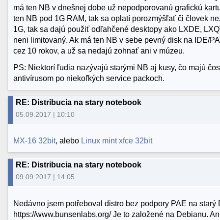
má ten NB v dnešnej dobe už nepodporovanú grafickú kartu (S
ten NB pod 1G RAM, tak sa oplatí porozmýšľať či človek n
1G, tak sa dajú použiť odľahčené desktopy ako LXDE, LXQ
neni limitovaný. Ak má ten NB v sebe pevný disk na IDE/PAT
cez 10 rokov, a už sa nedajú zohnať ani v múzeu.
PS: Niektorí ľudia nazývajú starými NB aj kusy, čo majú čos
antivírusom po niekoľkých service packoch.
RE: Distribucia na stary notebook
05.09.2017 | 10:10
MX-16 32bit
, alebo
Linux mint xfce 32bit
RE: Distribucia na stary notebook
09.09.2017 | 14:05
Nedávno jsem potřeboval distro bez podpory PAE na starý 
https://www.bunsenlabs.org/ Je to založené na Debianu. An