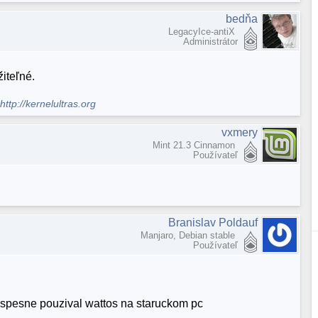
bedňa
LegacyIce-antiX
Administrátor
žiteľné.
.
http://kernelultras.org
vxmery
Mint 21.3 Cinnamon
Používateľ
Branislav Poldauf
Manjaro, Debian stable
Používateľ
uspesne pouzival wattos na staruckom pc