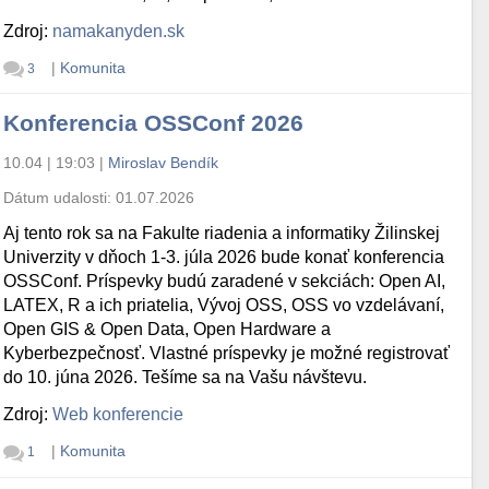
Zdroj:
namakanyden.sk
|
Komunita
3
Konferencia OSSConf 2026
10.04 | 19:03
|
Miroslav Bendík
Dátum udalosti:
01.07.2026
Aj tento rok sa na Fakulte riadenia a informatiky Žilinskej
Univerzity v dňoch 1-3. júla 2026 bude konať konferencia
OSSConf. Príspevky budú zaradené v sekciách: Open AI,
LATEX, R a ich priatelia, Vývoj OSS, OSS vo vzdelávaní,
Open GIS & Open Data, Open Hardware a
Kyberbezpečnosť. Vlastné príspevky je možné registrovať
do 10. júna 2026. Tešíme sa na Vašu návštevu.
Zdroj:
Web konferencie
|
Komunita
1