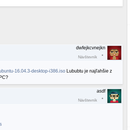
dwfejkcvnejkn
Návštevník
lubuntu-16.04.3-desktop-i386.iso
Lububtu je najľahšie z
 PC?
asdf
Návštevník
s