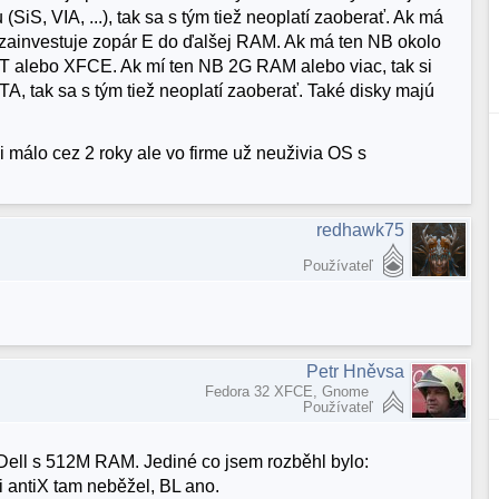
iS, VIA, ...), tak sa s tým tiež neoplatí zaoberať. Ak má
ezainvestuje zopár E do ďalšej RAM. Ak má ten NB okolo
T alebo XFCE. Ak mí ten NB 2G RAM alebo viac, tak si
A, tak sa s tým tiež neoplatí zaoberať. Také disky majú
i málo cez 2 roky ale vo firme už neuživia OS s
redhawk75
Používateľ
Petr Hněvsa
Fedora 32 XFCE, Gnome
Používateľ
Dell s 512M RAM. Jediné co jsem rozběhl bylo:
i antiX tam neběžel, BL ano.