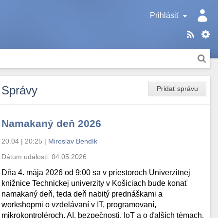
Prihlásiť
Správy
Pridať správu
Namakaný deň 2026
20.04 | 20:25
|
Miroslav Bendík
Dátum udalosti:
04.05.2026
Dňa 4. mája 2026 od 9:00 sa v priestoroch Univerzitnej
knižnice Technickej univerzity v Košiciach bude konať
namakaný deň, teda deň nabitý prednáškami a
workshopmi o vzdelávaní v IT, programovaní,
mikrokontroléroch, AI, bezpečnosti, IoT a o ďalších témach.