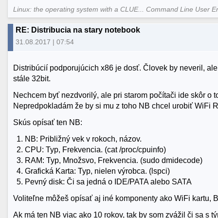
Linux: the operating system with a CLUE... Command Line User E
RE: Distribucia na stary notebook
31.08.2017 | 07:54
Distribúcií podporujúcich x86 je dosť. Človek by neveril, a
stále 32bit.
Nechcem byť nezdvorilý, ale pri starom počítači ide skôr o to
Nepredpokladám že by si mu z toho NB chcel urobiť WiFi R
Skús opísať ten NB:
NB: Približný vek v rokoch, názov.
CPU: Typ, Frekvencia. (cat /proc/cpuinfo)
RAM: Typ, Množsvo, Frekvencia. (sudo dmidecode)
Grafická Karta: Typ, nielen výrobca. (lspci)
Pevný disk: Či sa jedná o IDE/PATA alebo SATA
Voliteľne môžeš opísať aj iné komponenty ako WiFi kartu, B
Ak má ten NB viac ako 10 rokov, tak by som zvážil či sa s t