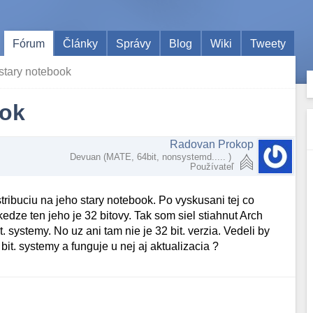
Fórum
Články
Správy
Blog
Wiki
Tweety
 stary notebook
ook
Radovan Prokop
Devuan (MATE, 64bit, nonsystemd..... )
Používateľ
ribuciu na jeho stary notebook. Po vyskusani tej co
edze ten jeho je 32 bitovy. Tak som siel stiahnut Arch
 systemy. No uz ani tam nie je 32 bit. verzia. Vedeli by
bit. systemy a funguje u nej aj aktualizacia ?