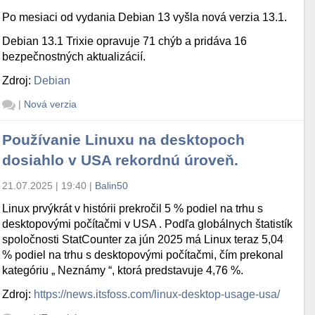
Po mesiaci od vydania Debian 13 vyšla nová verzia 13.1.
Debian 13.1 Trixie opravuje 71 chýb a pridáva 16
bezpečnostných aktualizácií.
Zdroj:
Debian
|
Nová verzia
Používanie Linuxu na desktopoch
dosiahlo v USA rekordnú úroveň.
21.07.2025 | 19:40
|
Balin50
Linux prvýkrát v histórii prekročil 5 % podiel na trhu s
desktopovými počítačmi v USA . Podľa globálnych štatistík
spoločnosti StatCounter za jún 2025 má Linux teraz 5,04
% podiel na trhu s desktopovými počítačmi, čím prekonal
kategóriu „ Neznámy “, ktorá predstavuje 4,76 %.
Zdroj:
https://news.itsfoss.com/linux-desktop-usage-usa/