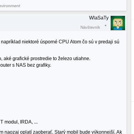
nvironment
WlaSaTy
Návštevník
le napríklad niektoré úsporné CPU Atom čo sú v predaji sú
, aké grafické prostredie to železo utiahne.
outer s NAS bez grafiky.
T modul, IRDA, ...
ým naozaj oplatí zaoberať. Starý mobil bude výkonnejší. Ak