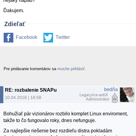
nejaký nápad?
Ďakujem.
Zdieľať
Facebook
Twitter
Pre pridávanie komentárov sa
musíte prihlásiť
.
bedňa
RE: rozbalenie SNAPu
LegacyIce-antiX
10.04.2018 | 18:58
Administrátor
Bohužiaľ pár vizionárov rozbilo komplet Linux enviroment,
takže to čo fungovalo roky, dnes nefunguje.
Za najlepšie riešenie bez rozdieľu distra pokladám