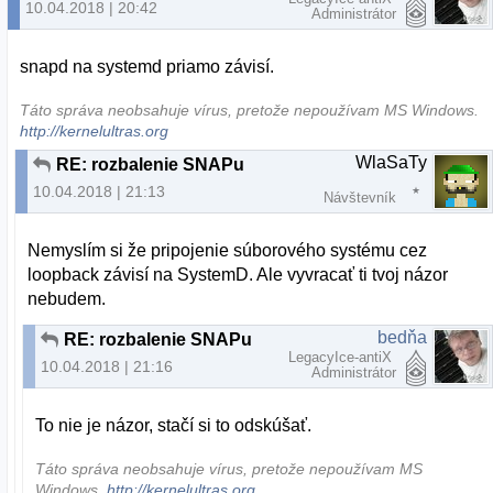
10.04.2018 | 20:42
Administrátor
snapd na systemd priamo závisí.
Táto správa neobsahuje vírus, pretože nepoužívam MS Windows.
http://kernelultras.org
WlaSaTy
RE: rozbalenie SNAPu
10.04.2018 | 21:13
Návštevník
Nemyslím si že pripojenie súborového systému cez
loopback závisí na SystemD. Ale vyvracať ti tvoj názor
nebudem.
bedňa
RE: rozbalenie SNAPu
LegacyIce-antiX
10.04.2018 | 21:16
Administrátor
To nie je názor, stačí si to odskúšať.
Táto správa neobsahuje vírus, pretože nepoužívam MS
Windows.
http://kernelultras.org