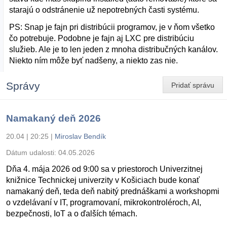
starajú o odstránenie už nepotrebných časti systému.
PS: Snap je fajn pri distribúcii programov, je v ňom všetko
čo potrebuje. Podobne je fajn aj LXC pre distribúciu
služieb. Ale je to len jeden z mnoha distribučných kanálov.
Niekto ním môže byť nadšeny, a niekto zas nie.
Správy
Pridať správu
Namakaný deň 2026
20.04 | 20:25
|
Miroslav Bendík
Dátum udalosti:
04.05.2026
Dňa 4. mája 2026 od 9:00 sa v priestoroch Univerzitnej
knižnice Technickej univerzity v Košiciach bude konať
namakaný deň, teda deň nabitý prednáškami a workshopmi
o vzdelávaní v IT, programovaní, mikrokontroléroch, AI,
bezpečnosti, IoT a o ďalších témach.