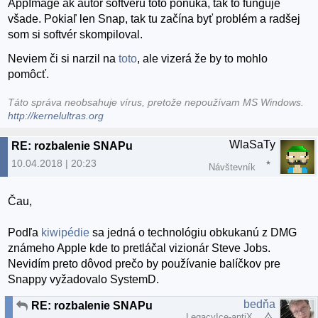
AppImage ak autor softvéru toto ponúka, tak to funguje
všade. Pokiaľ len Snap, tak tu začína byť problém a radšej
som si softvér skompiloval.
Neviem či si narzil na
toto
, ale vizerá že by to mohlo
pomôcť.
Táto správa neobsahuje vírus, pretože nepoužívam MS Windows.
http://kernelultras.org
WlaSaTy
RE: rozbalenie SNAPu
10.04.2018 | 20:23
Návštevník
Čau,
Podľa
kiwipédie
sa jedná o technológiu obkukanú z DMG
známeho Apple kde to pretláčal vizionár Steve Jobs.
Nevidím preto dôvod prečo by používanie balíčkov pre
Snappy vyžadovalo SystemD.
bedňa
RE: rozbalenie SNAPu
LegacyIce-antiX