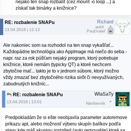
nejako ten snap rozbaliť (cez mount -o loop ...) a
získať tak binárky a knižnice?
Richard
RE: rozbalenie SNAPu
antiX
13.04.2018 | 12:13
Používateľ
Ale nakoniec som sa rozhodol na ten snap vykašľať...
Každopádne technológia ako AppImage má niečo do seba -
napr. raz za rok púšťam nejaký program, ktorý potrebuje
knižnice, ktoré nemám (typicky QT) a ktoré nechcem
zbytočne mať... takto je to v jednom súbore, ktorý možno
vždy zmazať bez zbytočného rizika sirôt či nevyužívaných,
zabudnutých knižníc...
WlaSaTy
RE: rozbalenie SNAPu
13.04.2018 | 13:01
Návštevník
Predpokladám že si ešte neobjavila parameter autoremove
príkazu apt, alebo možnosť výberu skupín balíkov podľa
stavu kde máš skupinu installed (auto removable) ktoré sa