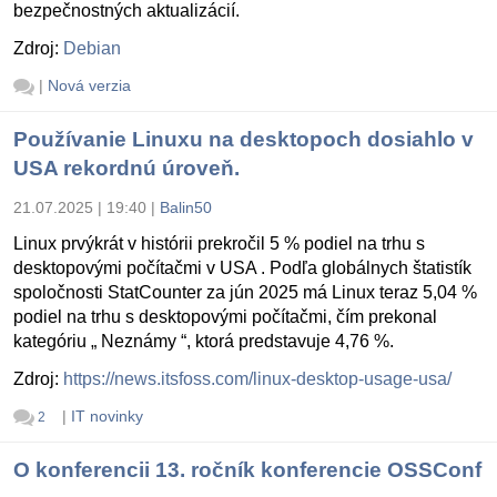
bezpečnostných aktualizácií.
Zdroj:
Debian
|
Nová verzia
Používanie Linuxu na desktopoch dosiahlo v
USA rekordnú úroveň.
21.07.2025 | 19:40
|
Balin50
Linux prvýkrát v histórii prekročil 5 % podiel na trhu s
desktopovými počítačmi v USA . Podľa globálnych štatistík
spoločnosti StatCounter za jún 2025 má Linux teraz 5,04 %
podiel na trhu s desktopovými počítačmi, čím prekonal
kategóriu „ Neznámy “, ktorá predstavuje 4,76 %.
Zdroj:
https://news.itsfoss.com/linux-desktop-usage-usa/
|
IT novinky
2
O konferencii 13. ročník konferencie OSSConf