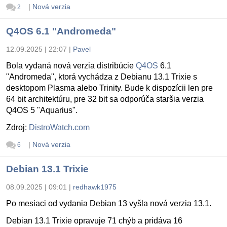
|
Nová verzia
2
Q4OS 6.1 "Andromeda"
12.09.2025 | 22:07
|
Pavel
Bola vydaná nová verzia distribúcie
Q4OS
6.1
"Andromeda", ktorá vychádza z Debianu 13.1 Trixie s
desktopom Plasma alebo Trinity. Bude k dispozícii len pre
64 bit architektúru, pre 32 bit sa odporúča staršia verzia
Q4OS 5 "Aquarius".
Zdroj:
DistroWatch.com
|
Nová verzia
6
Debian 13.1 Trixie
08.09.2025 | 09:01
|
redhawk1975
Po mesiaci od vydania Debian 13 vyšla nová verzia 13.1.
Debian 13.1 Trixie opravuje 71 chýb a pridáva 16