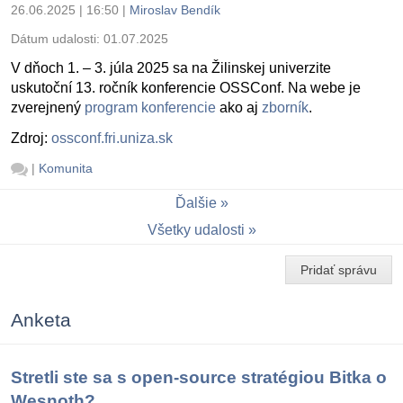
26.06.2025 | 16:50
|
Miroslav Bendík
Dátum udalosti:
01.07.2025
V dňoch 1. – 3. júla 2025 sa na Žilinskej univerzite
uskutoční 13. ročník konferencie OSSConf. Na webe je
zverejnený
program konferencie
ako aj
zborník
.
Zdroj:
ossconf.fri.uniza.sk
|
Komunita
Ďalšie
Všetky udalosti
Pridať správu
Anketa
Stretli ste sa s open-source stratégiou Bitka o
Wesnoth?