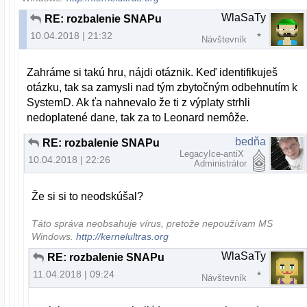
WlaSaTy
RE: rozbalenie SNAPu
10.04.2018 | 21:32
Návštevník
Zahráme si takú hru, nájdi otáznik. Keď identifikuješ
otázku, tak sa zamysli nad tým zbytočným odbehnutím k
SystemD. Ak ťa nahnevalo že ti z výplaty strhli
nedoplatené dane, tak za to Leonard nemôže.
bedňa
RE: rozbalenie SNAPu
LegacyIce-antiX
10.04.2018 | 22:26
Administrátor
Že si si to neodskúšal?
Táto správa neobsahuje vírus, pretože nepoužívam MS
Windows.
http://kernelultras.org
WlaSaTy
RE: rozbalenie SNAPu
11.04.2018 | 09:24
Návštevník