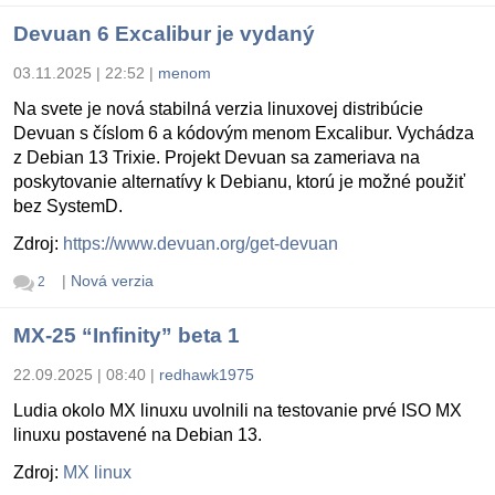
Devuan 6 Excalibur je vydaný
03.11.2025 | 22:52
|
menom
Na svete je nová stabilná verzia linuxovej distribúcie
Devuan s číslom 6 a kódovým menom Excalibur. Vychádza
z Debian 13 Trixie. Projekt Devuan sa zameriava na
poskytovanie alternatívy k Debianu, ktorú je možné použiť
bez SystemD.
Zdroj:
https://www.devuan.org/get-devuan
|
Nová verzia
2
MX-25 “Infinity” beta 1
22.09.2025 | 08:40
|
redhawk1975
Ludia okolo MX linuxu uvolnili na testovanie prvé ISO MX
linuxu postavené na Debian 13.
Zdroj:
MX linux