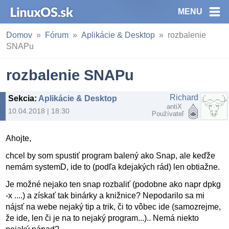
MENU
Domov
Fórum
Aplikácie & Desktop
rozbalenie
SNAPu
rozbalenie SNAPu
Richard
Sekcia
:
Aplikácie & Desktop
antiX
10.04.2018 | 18:30
Používateľ
Ahojte,
chcel by som spustiť program balený ako Snap, ale keďže
nemám systemD, ide to (podľa kdejakých rád) len obtiažne.
Je možné nejako ten snap rozbaliť (podobne ako napr dpkg
-x ....) a získať tak binárky a knižnice? Nepodarilo sa mi
nájsť na webe nejaký tip a trik, či to vôbec ide (samozrejme,
že ide, len či je na to nejaký program...).. Nemá niekto