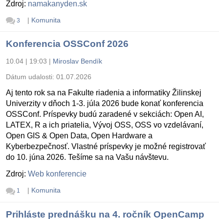
Zdroj:
namakanyden.sk
|
Komunita
3
Konferencia OSSConf 2026
10.04 | 19:03
|
Miroslav Bendík
Dátum udalosti:
01.07.2026
Aj tento rok sa na Fakulte riadenia a informatiky Žilinskej
Univerzity v dňoch 1-3. júla 2026 bude konať konferencia
OSSConf. Príspevky budú zaradené v sekciách: Open AI,
LATEX, R a ich priatelia, Vývoj OSS, OSS vo vzdelávaní,
Open GIS & Open Data, Open Hardware a
Kyberbezpečnosť. Vlastné príspevky je možné registrovať
do 10. júna 2026. Tešíme sa na Vašu návštevu.
Zdroj:
Web konferencie
|
Komunita
1
Prihláste prednášku na 4. ročník OpenCamp