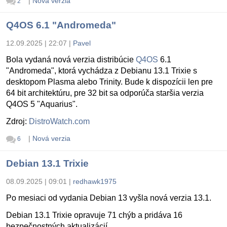
|
Nová verzia
2
Q4OS 6.1 "Andromeda"
12.09.2025 | 22:07
|
Pavel
Bola vydaná nová verzia distribúcie
Q4OS
6.1
"Andromeda", ktorá vychádza z Debianu 13.1 Trixie s
desktopom Plasma alebo Trinity. Bude k dispozícii len pre
64 bit architektúru, pre 32 bit sa odporúča staršia verzia
Q4OS 5 "Aquarius".
Zdroj:
DistroWatch.com
|
Nová verzia
6
Debian 13.1 Trixie
08.09.2025 | 09:01
|
redhawk1975
Po mesiaci od vydania Debian 13 vyšla nová verzia 13.1.
Debian 13.1 Trixie opravuje 71 chýb a pridáva 16
bezpečnostných aktualizácií.