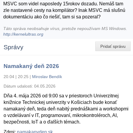
MSVC som videl naposledy 15rokov dozadu. Nemáš tam
zle nastavené cesty na kompilátor? Inak MSVC má slušnú
dokumentáciu ako čo riešiť, tam si sa pozeral?
Táto správa neobsahuje vírus, pretože nepoužívam MS Windows.
http://kernelultras.org
Správy
Pridať správu
Namakaný deň 2026
20.04 | 20:25
|
Miroslav Bendík
Dátum udalosti:
04.05.2026
Dňa 4. mája 2026 od 9:00 sa v priestoroch Univerzitnej
knižnice Technickej univerzity v Košiciach bude konať
namakaný deň, teda deň nabitý prednáškami a workshopmi
o vzdelávaní v IT, programovaní, mikrokontroléroch, AI,
bezpečnosti, IoT a o ďalších témach.
Zdroj:
namakanyden.sk