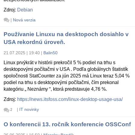
Zdroj:
Debian
|
Nová verzia
Používanie Linuxu na desktopoch dosiahlo v
USA rekordnú úroveň.
21.07.2025 | 19:40
|
Balin50
Linux prvýkrát v histórii prekročil 5 % podiel na trhu s
desktopovými počítačmi v USA . Podľa globálnych štatistík
spoločnosti StatCounter za jún 2025 má Linux teraz 5,04 %
podiel na trhu s desktopovými počítačmi, čím prekonal
kategóriu „ Neznámy “, ktorá predstavuje 4,76 %.
Zdroj:
https://news.itsfoss.com/linux-desktop-usage-usa/
|
IT novinky
2
O konferencii 13. ročník konferencie OSSConf
26.06.2025 | 16:50
|
Miroslav Bendík