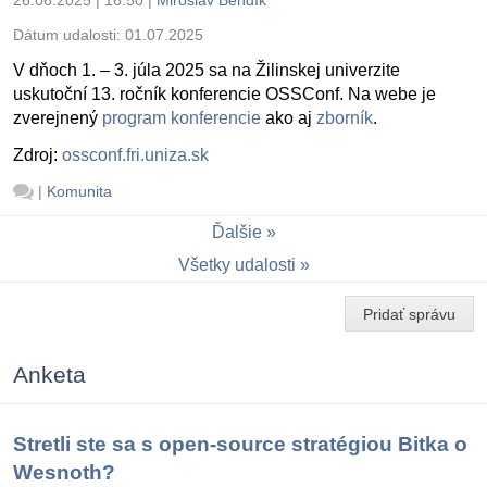
Dátum udalosti:
01.07.2025
V dňoch 1. – 3. júla 2025 sa na Žilinskej univerzite
uskutoční 13. ročník konferencie OSSConf. Na webe je
zverejnený
program konferencie
ako aj
zborník
.
Zdroj:
ossconf.fri.uniza.sk
|
Komunita
Ďalšie
Všetky udalosti
Pridať správu
Anketa
Stretli ste sa s open-source stratégiou Bitka o
Wesnoth?