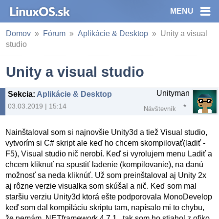
MENU
Domov
Fórum
Aplikácie & Desktop
Unity a visual
studio
Unity a visual studio
Unityman
Sekcia
:
Aplikácie & Desktop
03.03.2019 | 15:14
Návštevník
Nainštaloval som si najnovšie Unity3d a tiež Visual studio,
vytvorím si C# skript ale keď ho chcem skompilovať(ladiť -
F5), Visual studio nič nerobí. Keď si vyrolujem menu Ladiť a
chcem kliknuť na spustiť ladenie (kompilovanie), na danú
možnosť sa neda kliknúť. Už som preinštaloval aj Unity 2x
aj rôzne verzie visualka som skúšal a nič. Keď som mal
staršiu verziu Unity3d ktorá ešte podporovala MonoDevelop
keď som dal kompiláciu skriptu tam, napísalo mi to chybu,
že nemám .NETframework 4.7.1 , tak som ho stiahol z ofiko