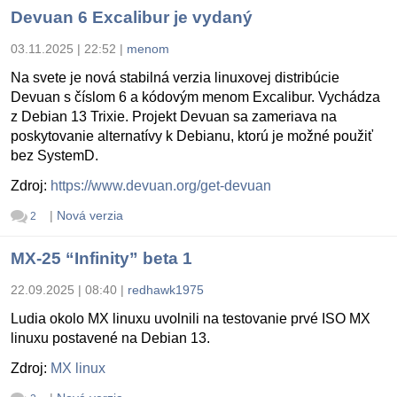
Devuan 6 Excalibur je vydaný
03.11.2025 | 22:52
|
menom
Na svete je nová stabilná verzia linuxovej distribúcie
Devuan s číslom 6 a kódovým menom Excalibur. Vychádza
z Debian 13 Trixie. Projekt Devuan sa zameriava na
poskytovanie alternatívy k Debianu, ktorú je možné použiť
bez SystemD.
Zdroj:
https://www.devuan.org/get-devuan
|
Nová verzia
2
MX-25 “Infinity” beta 1
22.09.2025 | 08:40
|
redhawk1975
Ludia okolo MX linuxu uvolnili na testovanie prvé ISO MX
linuxu postavené na Debian 13.
Zdroj:
MX linux